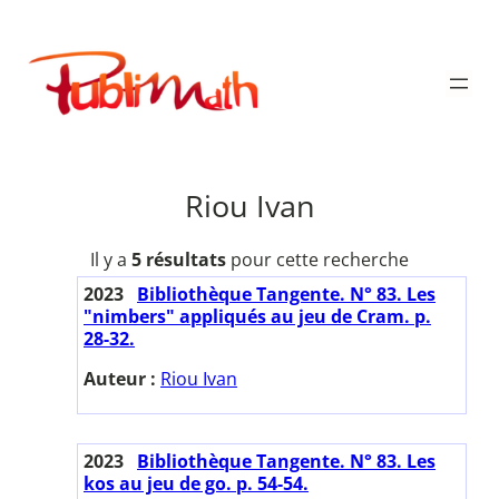
Aller
au
Publimath
contenu
Riou Ivan
Il y a
5 résultats
pour cette recherche
2023
Bibliothèque Tangente. N° 83. Les
"nimbers" appliqués au jeu de Cram. p.
28-32.
Auteur :
Riou Ivan
2023
Bibliothèque Tangente. N° 83. Les
kos au jeu de go. p. 54-54.