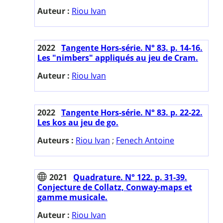
Auteur :
Riou Ivan
2022
Tangente Hors-série. N° 83. p. 14-16.
Les "nimbers" appliqués au jeu de Cram.
Auteur :
Riou Ivan
2022
Tangente Hors-série. N° 83. p. 22-22.
Les kos au jeu de go.
Auteurs :
Riou Ivan
;
Fenech Antoine
2021
Quadrature. N° 122. p. 31-39.
Conjecture de Collatz, Conway-maps et
gamme musicale.
Auteur :
Riou Ivan