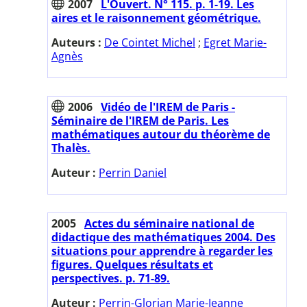
2007
L'Ouvert. N° 115. p. 1-19. Les
aires et le raisonnement géométrique.
Auteurs :
De Cointet Michel
;
Egret Marie-
Agnès
2006
Vidéo de l'IREM de Paris -
Séminaire de l'IREM de Paris. Les
mathématiques autour du théorème de
Thalès.
Auteur :
Perrin Daniel
2005
Actes du séminaire national de
didactique des mathématiques 2004. Des
situations pour apprendre à regarder les
figures. Quelques résultats et
perspectives. p. 71-89.
Auteur :
Perrin-Glorian Marie-Jeanne