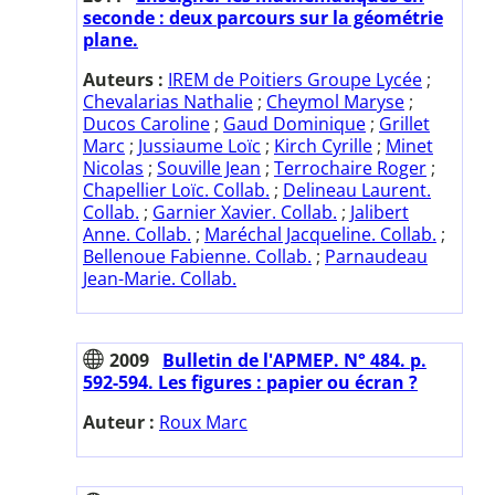
seconde : deux parcours sur la géométrie
plane.
Auteurs :
IREM de Poitiers Groupe Lycée
;
Chevalarias Nathalie
;
Cheymol Maryse
;
Ducos Caroline
;
Gaud Dominique
;
Grillet
Marc
;
Jussiaume Loïc
;
Kirch Cyrille
;
Minet
Nicolas
;
Souville Jean
;
Terrochaire Roger
;
Chapellier Loïc. Collab.
;
Delineau Laurent.
Collab.
;
Garnier Xavier. Collab.
;
Jalibert
Anne. Collab.
;
Maréchal Jacqueline. Collab.
;
Bellenoue Fabienne. Collab.
;
Parnaudeau
Jean-Marie. Collab.
2009
Bulletin de l'APMEP. N° 484. p.
592-594. Les figures : papier ou écran ?
Auteur :
Roux Marc