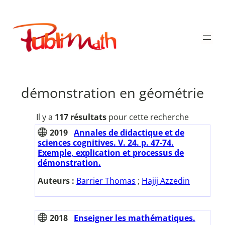
Aller
au
Publimath
contenu
démonstration en géométrie
Il y a
117 résultats
pour cette recherche
2019
Annales de didactique et de
sciences cognitives. V. 24. p. 47-74.
Exemple, explication et processus de
démonstration.
Auteurs :
Barrier Thomas
;
Hajij Azzedin
2018
Enseigner les mathématiques.