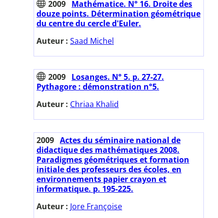
2009
Mathématice. N° 16. Droite des
douze points. Détermination géométrique
du centre du cercle d'Euler.
Auteur :
Saad Michel
2009
Losanges. N° 5. p. 27-27.
Pythagore : démonstration n°5.
Auteur :
Chriaa Khalid
2009
Actes du séminaire national de
didactique des mathématiques 2008.
Paradigmes géométriques et formation
initiale des professeurs des écoles, en
environnements papier crayon et
informatique. p. 195-225.
Auteur :
Jore Françoise