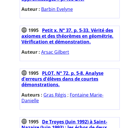
Auteur :
Barbin Evelyne
1995
Petit x. N° 37. p. 5-33. Vérité des
axiomes et des théorèmes en géométrie.
Vérification et démonstration.
Auteur :
Arsac Gilbert
1995
PLOT. N° 72. p. 5-8. Analyse
d'erreurs d'élèves dans de courtes
démonstrations.
Auteurs :
Gras Régis
;
Fontaine Marie-
Danielle
1995
De Troyes (Juin 1992) à Saint-
Nazaire (Juin 1993) : les échos de deux