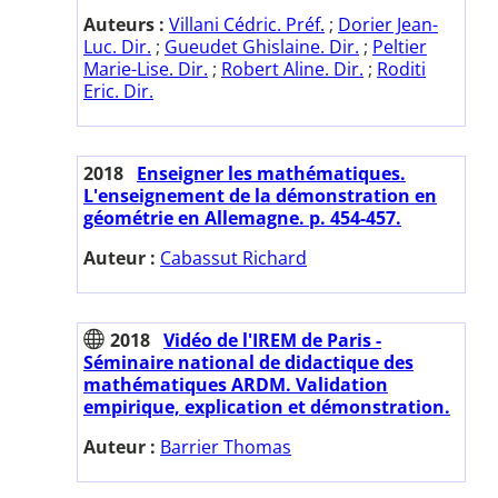
Auteurs :
Villani Cédric. Préf.
;
Dorier Jean-
Luc. Dir.
;
Gueudet Ghislaine. Dir.
;
Peltier
Marie-Lise. Dir.
;
Robert Aline. Dir.
;
Roditi
Eric. Dir.
2018
Enseigner les mathématiques.
L'enseignement de la démonstration en
géométrie en Allemagne. p. 454-457.
Auteur :
Cabassut Richard
2018
Vidéo de l'IREM de Paris -
Séminaire national de didactique des
mathématiques ARDM. Validation
empirique, explication et démonstration.
Auteur :
Barrier Thomas