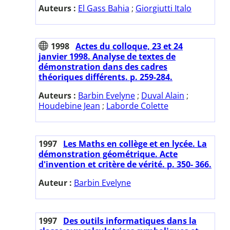
Auteurs :
El Gass Bahia
;
Giorgiutti Italo
1998
Actes du colloque, 23 et 24
janvier 1998. Analyse de textes de
démonstration dans des cadres
théoriques différents. p. 259-284.
Auteurs :
Barbin Evelyne
;
Duval Alain
;
Houdebine Jean
;
Laborde Colette
1997
Les Maths en collège et en lycée. La
démonstration géométrique. Acte
d'invention et critère de vérité. p. 350- 366.
Auteur :
Barbin Evelyne
1997
Des outils informatiques dans la