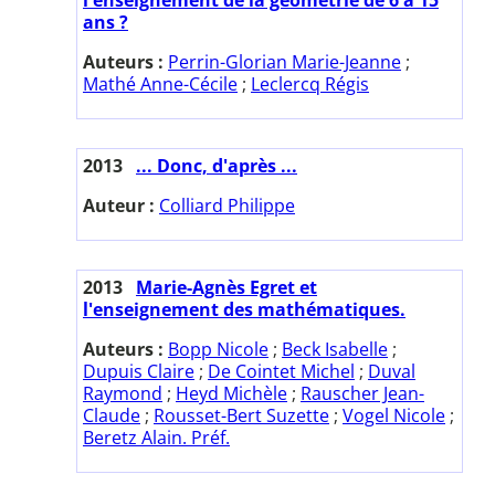
ans ?
Auteurs :
Perrin-Glorian Marie-Jeanne
;
Mathé Anne-Cécile
;
Leclercq Régis
2013
... Donc, d'après ...
Auteur :
Colliard Philippe
2013
Marie-Agnès Egret et
l'enseignement des mathématiques.
Auteurs :
Bopp Nicole
;
Beck Isabelle
;
Dupuis Claire
;
De Cointet Michel
;
Duval
Raymond
;
Heyd Michèle
;
Rauscher Jean-
Claude
;
Rousset-Bert Suzette
;
Vogel Nicole
;
Beretz Alain. Préf.