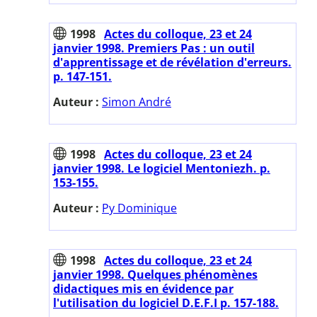
1998
Actes du colloque, 23 et 24
janvier 1998. Premiers Pas : un outil
d'apprentissage et de révélation d'erreurs.
p. 147-151.
Auteur :
Simon André
1998
Actes du colloque, 23 et 24
janvier 1998. Le logiciel Mentoniezh. p.
153-155.
Auteur :
Py Dominique
1998
Actes du colloque, 23 et 24
janvier 1998. Quelques phénomènes
didactiques mis en évidence par
l'utilisation du logiciel D.E.F.I p. 157-188.