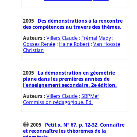
2005
Des démonstrations à la rencontre
des compétences au travers des thèmes.
Auteurs :
Villers Claude
;
Frémal Mady
;
Gossez Renée
;
Haine Robert
;
Van Hooste
Christian
2005
La démonstration en géométrie
plane dans les premières années de
l'enseignement secondaire. 2e édition.
Auteurs :
Villers Claude
;
SBPMef
Commission pédagogique. Ed.
2005
Petit x. N° 67. p. 12-32. Connaître
et reconnaître les théorèmes de la
géométrie.