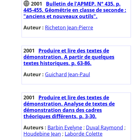
2001
Bulletin de l'APMEP. N° 435. p.
445-455. Géométrie en classe de seconde :
"anciens et nouveaux outils".
Auteur :
Richeton Jean-Pierre
2001
Produire et lire des textes de
démonstration. A partir de quelques
textes historiques. p. 63-86.
Auteur :
Guichard Jean-Paul
2001
Produire et lire des textes de
démonstration. Analyse de textes de
démonstration dans des cadres
théoriques différents. p. 3-30.
Auteurs :
Barbin Evelyne
;
Duval Raymond
;
Houdebine Jean
;
Laborde Colette