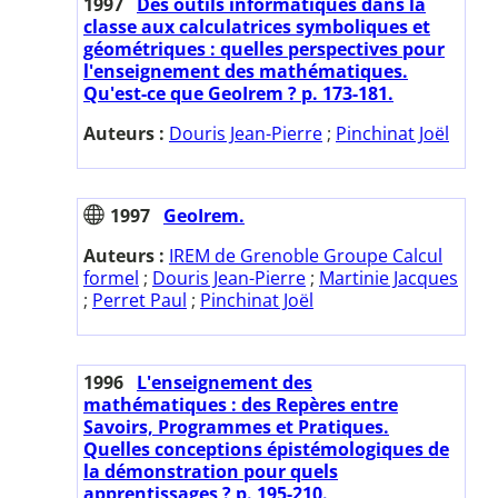
1997
Des outils informatiques dans la
classe aux calculatrices symboliques et
géométriques : quelles perspectives pour
l'enseignement des mathématiques.
Qu'est-ce que GeoIrem ? p. 173-181.
Auteurs :
Douris Jean-Pierre
;
Pinchinat Joël
1997
GeoIrem.
Auteurs :
IREM de Grenoble Groupe Calcul
formel
;
Douris Jean-Pierre
;
Martinie Jacques
;
Perret Paul
;
Pinchinat Joël
1996
L'enseignement des
mathématiques : des Repères entre
Savoirs, Programmes et Pratiques.
Quelles conceptions épistémologiques de
la démonstration pour quels
apprentissages ? p. 195-210.