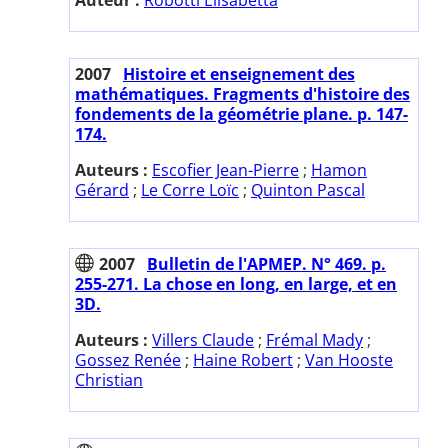
2007
Histoire et enseignement des
mathématiques. Fragments d'histoire des
fondements de la géométrie plane. p. 147-
174.
Auteurs :
Escofier Jean-Pierre
;
Hamon
Gérard
;
Le Corre Loïc
;
Quinton Pascal
2007
Bulletin de l'APMEP. N° 469. p.
255-271. La chose en long, en large, et en
3D.
Auteurs :
Villers Claude
;
Frémal Mady
;
Gossez Renée
;
Haine Robert
;
Van Hooste
Christian