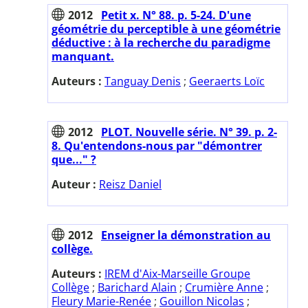
2012
Petit x. N° 88. p. 5-24. D'une
géométrie du perceptible à une géométrie
déductive : à la recherche du paradigme
manquant.
Auteurs :
Tanguay Denis
;
Geeraerts Loïc
2012
PLOT. Nouvelle série. N° 39. p. 2-
8. Qu'entendons-nous par "démontrer
que..." ?
Auteur :
Reisz Daniel
2012
Enseigner la démonstration au
collège.
Auteurs :
IREM d'Aix-Marseille Groupe
Collège
;
Barichard Alain
;
Crumière Anne
;
Fleury Marie-Renée
;
Gouillon Nicolas
;