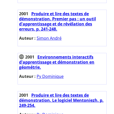
2001
Produire et lire des textes de
démonstration. Premier pas : un outil
d'apprentissage et de révélation des
erreurs. p. 241-248.
Auteur :
Simon André
2001
Environnements interactifs
d'apprentissage et démonstration en
géométrie.
Auteur :
Py Dominique
2001
Produire et lire des textes de
démonstration. Le logiciel Mentoniezh. p.
249-254.