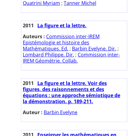
Quatrini Myriam
;
Tanner Michel
2011
La figure et la lettre.
Auteurs :
Commission inter-IREM
Epistémologie et histoire des
Mathématiques. Ed.
;
Barbin Evelyne. Dir.
;
Lombard Philippe. Dir.
;
Commission inter-
IREM Géométrie. Collab.
2011
La figure et la lettre. Voir des
figures, des raisonnements et des
équations : une approche sémiotique de
la démonstration. p. 189-211.
Auteur :
Barbin Evelyne
2011
Enseigner les mathématiques en