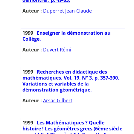
Auteur :
Duperret Jean-Claude
1999
Enseigner la démonstration au
Collège.
Auteur :
Duvert Rémi
1999
Recherches en didactique des
mathématiques. Vol. 19. N° 3. p. 357-390.
Variations et variables de la
démonstration géométrique.
Auteur :
Arsac Gilbert
1999
Les Mathématiques ? Quelle
histoire ! Les géomètres grecs (6ème siècle