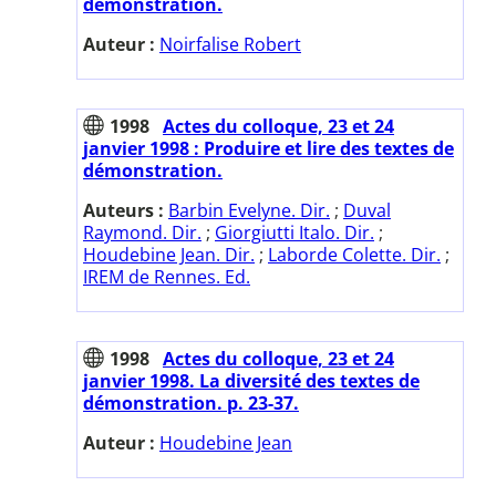
démonstration.
Auteur :
Noirfalise Robert
1998
Actes du colloque, 23 et 24
janvier 1998 : Produire et lire des textes de
démonstration.
Auteurs :
Barbin Evelyne. Dir.
;
Duval
Raymond. Dir.
;
Giorgiutti Italo. Dir.
;
Houdebine Jean. Dir.
;
Laborde Colette. Dir.
;
IREM de Rennes. Ed.
1998
Actes du colloque, 23 et 24
janvier 1998. La diversité des textes de
démonstration. p. 23-37.
Auteur :
Houdebine Jean