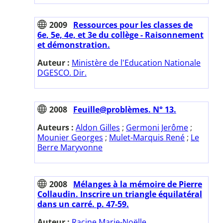
2009
Ressources pour les classes de
6e, 5e, 4e, et 3e du collège - Raisonnement
et démonstration.
Auteur :
Ministère de l'Education Nationale
DGESCO. Dir.
2008
Feuille@problèmes. N° 13.
Auteurs :
Aldon Gilles
;
Germoni Jerôme
;
Mounier Georges
;
Mulet-Marquis René
;
Le
Berre Maryvonne
2008
Mélanges à la mémoire de Pierre
Collaudin. Inscrire un triangle équilatéral
dans un carré. p. 47-59.
Auteur :
Racine Marie-Noëlle