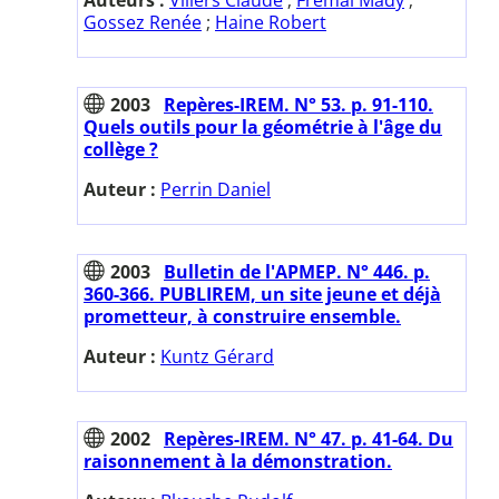
Gossez Renée
;
Haine Robert
2003
Repères-IREM. N° 53. p. 91-110.
Quels outils pour la géométrie à l'âge du
collège ?
Auteur :
Perrin Daniel
2003
Bulletin de l'APMEP. N° 446. p.
360-366. PUBLIREM, un site jeune et déjà
prometteur, à construire ensemble.
Auteur :
Kuntz Gérard
2002
Repères-IREM. N° 47. p. 41-64. Du
raisonnement à la démonstration.