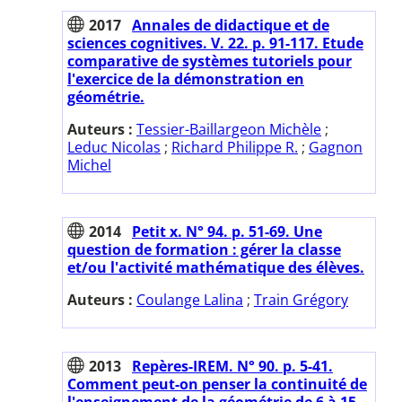
2017
Annales de didactique et de
sciences cognitives. V. 22. p. 91-117. Etude
comparative de systèmes tutoriels pour
l'exercice de la démonstration en
géométrie.
Auteurs :
Tessier-Baillargeon Michèle
;
Leduc Nicolas
;
Richard Philippe R.
;
Gagnon
Michel
2014
Petit x. N° 94. p. 51-69. Une
question de formation : gérer la classe
et/ou l'activité mathématique des élèves.
Auteurs :
Coulange Lalina
;
Train Grégory
2013
Repères-IREM. N° 90. p. 5-41.
Comment peut-on penser la continuité de
l'enseignement de la géométrie de 6 à 15