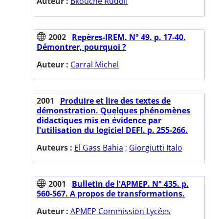
Auteur :
Bkouche Rudolf
2002
Repères-IREM. N° 49. p. 17-40.
Démontrer, pourquoi ?
Auteur :
Carral Michel
2001
Produire et lire des textes de
démonstration. Quelques phénomènes
didactiques mis en évidence par
l'utilisation du logiciel DEFI. p. 255-266.
Auteurs :
El Gass Bahia
;
Giorgiutti Italo
2001
Bulletin de l'APMEP. N° 435. p.
560-567. A propos de transformations.
Auteur :
APMEP Commission Lycées