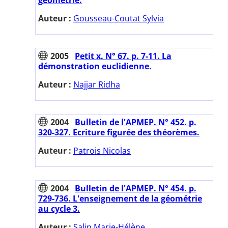
Auteur :
Gousseau-Coutat Sylvia
2005
Petit x. N° 67. p. 7-11. La
démonstration euclidienne.
Auteur :
Najjar Ridha
2004
Bulletin de l'APMEP. N° 452. p.
320-327. Ecriture figurée des théorèmes.
Auteur :
Patrois Nicolas
2004
Bulletin de l'APMEP. N° 454. p.
729-736. L'enseignement de la géométrie
au cycle 3.
Auteur :
Salin Marie-Hélène