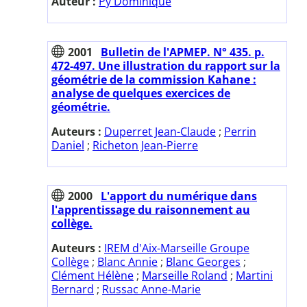
Auteur :
Py Dominique
2001
Bulletin de l'APMEP. N° 435. p.
472-497. Une illustration du rapport sur la
géométrie de la commission Kahane :
analyse de quelques exercices de
géométrie.
Auteurs :
Duperret Jean-Claude
;
Perrin
Daniel
;
Richeton Jean-Pierre
2000
L'apport du numérique dans
l'apprentissage du raisonnement au
collège.
Auteurs :
IREM d'Aix-Marseille Groupe
Collège
;
Blanc Annie
;
Blanc Georges
;
Clément Hélène
;
Marseille Roland
;
Martini
Bernard
;
Russac Anne-Marie