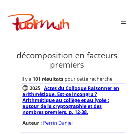
Aller
au
Publimath
contenu
décomposition en facteurs
premiers
Il y a
101 résultats
pour cette recherche
2025
Actes du Colloque Raisonner en
arithmétique. Est-ce incongru ?
Arithmétique au collège et au lycée :
autour de la cryptographie et des
nombres premiers. p. 12-38.
Auteur :
Perrin Daniel