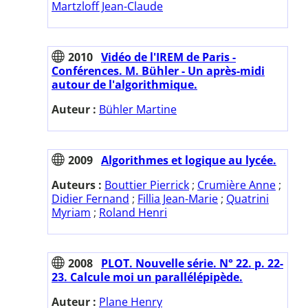
Martzloff Jean-Claude
2010
Vidéo de l'IREM de Paris -
Conférences. M. Bühler - Un après-midi
autour de l'algorithmique.
Auteur :
Bühler Martine
2009
Algorithmes et logique au lycée.
Auteurs :
Bouttier Pierrick
;
Crumière Anne
;
Didier Fernand
;
Fillia Jean-Marie
;
Quatrini
Myriam
;
Roland Henri
2008
PLOT. Nouvelle série. N° 22. p. 22-
23. Calcule moi un parallélépipède.
Auteur :
Plane Henry