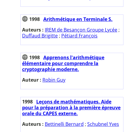
1998
Arithmétique en Terminale S.
Auteurs :
IREM de Besançon Groupe Lycée
;
Duffaud Brigitte
;
Pétiard François
1998
Apprenons l'arithmétique
élémentaire pour comprendre la
cryptographie moderne.
Auteur :
Robin Guy
1998
Leçons de mathématiques. Aide
pour la préparation à la première épreuve
orale du CAPES externe.
Auteurs :
Bettinelli Bernard
;
Schubnel Yves