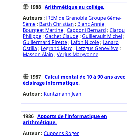
1988
Arithmétique au collège.
Auteurs :
IREM de Grenoble Groupe 6ème-
5ème
;
Barth Christian
;
Blanc Annie
;
Bourgeat Martine
;
Capponi Bernard
;
Clarou
Philippe
;
Gachet Claude
;
Guillerault Michel
;
Guillermard Rirette
;
Lafon Nicole
;
Lanaro
Ostilia
;
Legrand Marc
;
Letzgus Geneviève
;
Masson Alain
;
Verjus Maryvonne
1987
Calcul mental de 10 à 90 ans avec
éclairage informatique.
Auteur :
Kuntzmann Jean
1986
Apports de l'informatique en
arithmétique.
Auteur :
Cuppens Roger