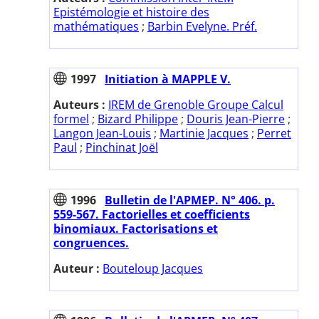
Epistémologie et histoire des
mathématiques
;
Barbin Evelyne. Préf.
1997
Initiation à MAPPLE V.
Auteurs :
IREM de Grenoble Groupe Calcul
formel
;
Bizard Philippe
;
Douris Jean-Pierre
;
Langon Jean-Louis
;
Martinie Jacques
;
Perret
Paul
;
Pinchinat Joël
1996
Bulletin de l'APMEP. N° 406. p.
559-567. Factorielles et coefficients
binomiaux. Factorisations et
congruences.
Auteur :
Bouteloup Jacques