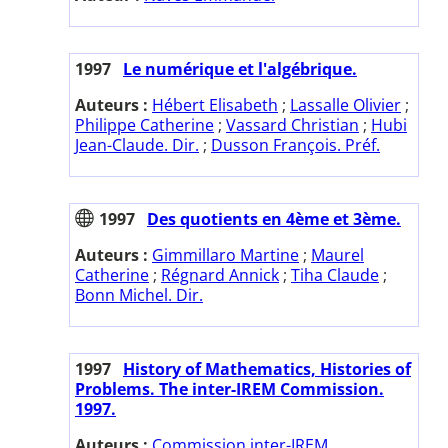
1997
Le numérique et l'algébrique.
Auteurs :
Hébert Elisabeth
;
Lassalle Olivier
;
Philippe Catherine
;
Vassard Christian
;
Hubi
Jean-Claude. Dir.
;
Dusson François. Préf.
1997
Des quotients en 4ème et 3ème.
Auteurs :
Gimmillaro Martine
;
Maurel
Catherine
;
Régnard Annick
;
Tiha Claude
;
Bonn Michel. Dir.
1997
History of Mathematics, Histories of
Problems. The inter-IREM Commission.
1997.
Auteurs :
Commission inter-IREM