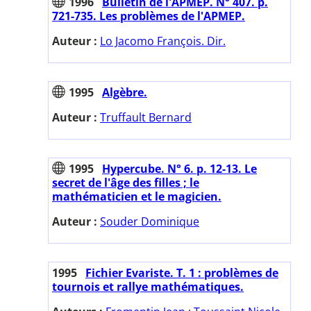
1996
Bulletin de l'APMEP. N° 407. p.
721-735. Les problèmes de l'APMEP.
Auteur :
Lo Jacomo François. Dir.
1995
Algèbre.
Auteur :
Truffault Bernard
1995
Hypercube. N° 6. p. 12-13. Le
secret de l'âge des filles ; le
mathématicien et le magicien.
Auteur :
Souder Dominique
1995
Fichier Evariste. T. 1 : problèmes de
tournois et rallye mathématiques.