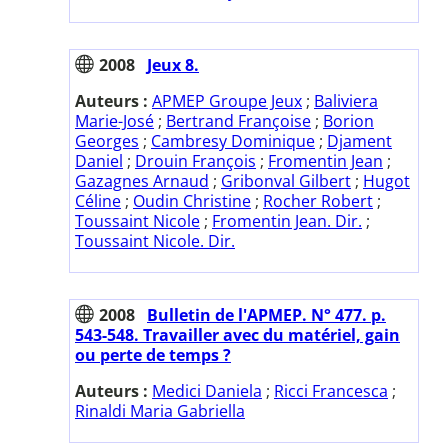
2008
Jeux 8.
Auteurs :
APMEP Groupe Jeux
;
Baliviera
Marie-José
;
Bertrand Françoise
;
Borion
Georges
;
Cambresy Dominique
;
Djament
Daniel
;
Drouin François
;
Fromentin Jean
;
Gazagnes Arnaud
;
Gribonval Gilbert
;
Hugot
Céline
;
Oudin Christine
;
Rocher Robert
;
Toussaint Nicole
;
Fromentin Jean. Dir.
;
Toussaint Nicole. Dir.
2008
Bulletin de l'APMEP. N° 477. p.
543-548. Travailler avec du matériel, gain
ou perte de temps ?
Auteurs :
Medici Daniela
;
Ricci Francesca
;
Rinaldi Maria Gabriella