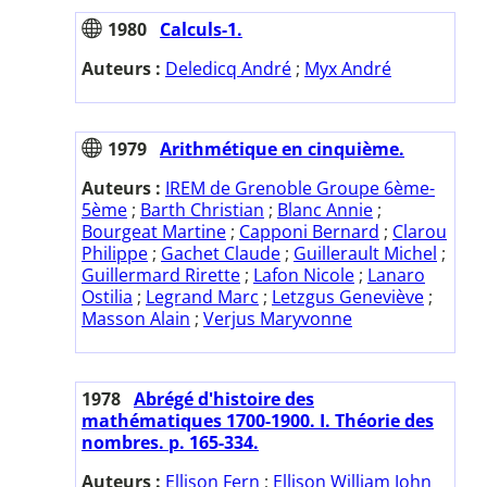
1980
Calculs-1.
Auteurs :
Deledicq André
;
Myx André
1979
Arithmétique en cinquième.
Auteurs :
IREM de Grenoble Groupe 6ème-
5ème
;
Barth Christian
;
Blanc Annie
;
Bourgeat Martine
;
Capponi Bernard
;
Clarou
Philippe
;
Gachet Claude
;
Guillerault Michel
;
Guillermard Rirette
;
Lafon Nicole
;
Lanaro
Ostilia
;
Legrand Marc
;
Letzgus Geneviève
;
Masson Alain
;
Verjus Maryvonne
1978
Abrégé d'histoire des
mathématiques 1700-1900. I. Théorie des
nombres. p. 165-334.
Auteurs :
Ellison Fern
;
Ellison William John