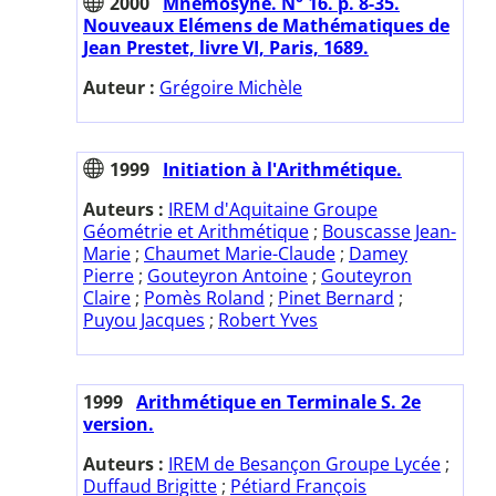
2000
Mnémosyne. N° 16. p. 8-35.
Nouveaux Elémens de Mathématiques de
Jean Prestet, livre VI, Paris, 1689.
Auteur :
Grégoire Michèle
1999
Initiation à l'Arithmétique.
Auteurs :
IREM d'Aquitaine Groupe
Géométrie et Arithmétique
;
Bouscasse Jean-
Marie
;
Chaumet Marie-Claude
;
Damey
Pierre
;
Gouteyron Antoine
;
Gouteyron
Claire
;
Pomès Roland
;
Pinet Bernard
;
Puyou Jacques
;
Robert Yves
1999
Arithmétique en Terminale S. 2e
version.
Auteurs :
IREM de Besançon Groupe Lycée
;
Duffaud Brigitte
;
Pétiard François