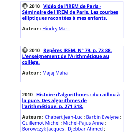
2010
Vidéo de l'IREM de Paris -
Séminaire de l'IREM de Paris. Les courbes
elliptiques racontées à mes enfants.
Auteur :
Hindry Marc
2010
Repères-IREM. N° 79. p. 73-88.
L'enseignement de l'Arithmétique au
collège.
Auteur :
Majaj Maha
2010
Histoire d'algorithmes : du caillou à
la puce. Des algorithmes de
l'arithmétique. p. 271-318.
Auteurs :
Chabert Jean-Luc
;
Barbin Evelyne
;
Guillemot Michel
;
Michel-Pajus Anne
;
Borowczyk Jacques
;
Djebbar Ahmed
;