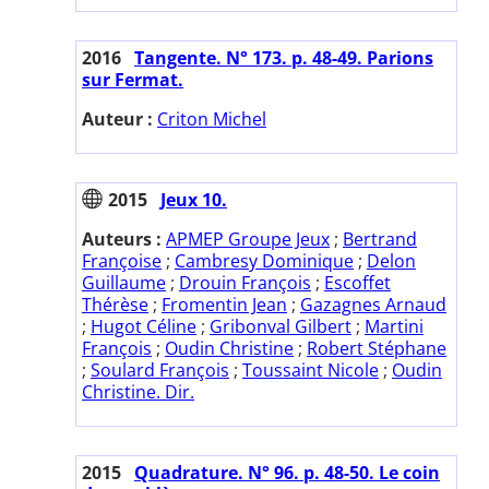
2016
Tangente. N° 173. p. 48-49. Parions
sur Fermat.
Auteur :
Criton Michel
2015
Jeux 10.
Auteurs :
APMEP Groupe Jeux
;
Bertrand
Françoise
;
Cambresy Dominique
;
Delon
Guillaume
;
Drouin François
;
Escoffet
Thérèse
;
Fromentin Jean
;
Gazagnes Arnaud
;
Hugot Céline
;
Gribonval Gilbert
;
Martini
François
;
Oudin Christine
;
Robert Stéphane
;
Soulard François
;
Toussaint Nicole
;
Oudin
Christine. Dir.
2015
Quadrature. N° 96. p. 48-50. Le coin