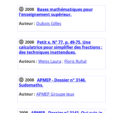
2008
Bases mathématiques pour
l'enseignement supérieur.
Auteur :
Dubois Gilles
2008
Petit x. N° 77. p. 49-75. Une
calculatrice pour simplifier des fractions :
des techniques inattendues.
Auteurs :
Weiss Laura
;
Floris Ruhal
2008
APMEP - Dossier n° 3146.
Sudomaths.
Auteur :
APMEP Groupe Jeux
2008
APMEP - Dossier n° 3143. Qui suis-je