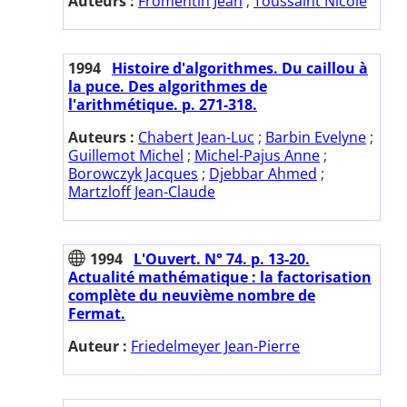
Auteurs :
Fromentin Jean
;
Toussaint Nicole
1994
Histoire d'algorithmes. Du caillou à
la puce. Des algorithmes de
l'arithmétique. p. 271-318.
Auteurs :
Chabert Jean-Luc
;
Barbin Evelyne
;
Guillemot Michel
;
Michel-Pajus Anne
;
Borowczyk Jacques
;
Djebbar Ahmed
;
Martzloff Jean-Claude
1994
L'Ouvert. N° 74. p. 13-20.
Actualité mathématique : la factorisation
complète du neuvième nombre de
Fermat.
Auteur :
Friedelmeyer Jean-Pierre