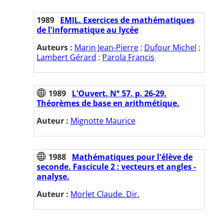
1989
EMIL. Exercices de mathématiques
de l'informatique au lycée
Auteurs :
Marin Jean-Pierre
;
Dufour Michel
;
Lambert Gérard
;
Parola Francis
1989
L'Ouvert. N° 57. p. 26-29.
Théorèmes de base en arithmétique.
Auteur :
Mignotte Maurice
1988
Mathématiques pour l'élève de
seconde. Fascicule 2 : vecteurs et angles -
analyse.
Auteur :
Morlet Claude. Dir.