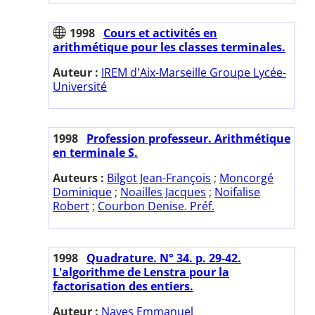
1998
Cours et activités en
arithmétique pour les classes terminales.
Auteur :
IREM d'Aix-Marseille Groupe Lycée-
Université
1998
Profession professeur. Arithmétique
en terminale S.
Auteurs :
Bilgot Jean-François
;
Moncorgé
Dominique
;
Noailles Jacques
;
Noifalise
Robert
;
Courbon Denise. Préf.
1998
Quadrature. N° 34. p. 29-42.
L'algorithme de Lenstra pour la
factorisation des entiers.
Auteur :
Naves Emmanuel