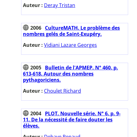
Auteur :
Deray Tristan
2006
CultureMATH. Le problème des
nombres gelés de Saint-Exupéry.
Auteur :
Vidiani Lazare Georges
2005
Bulletin de l'APMEP. N° 460. p.
613-618. Autour des nombres
pythagoriciens.
Auteur :
Choulet Richard
2004
PLOT. Nouvelle série. N° 6. p. 9-
11. De la nécessité de faire douter les
élèves.
Auteur :
Dehaye Renaud