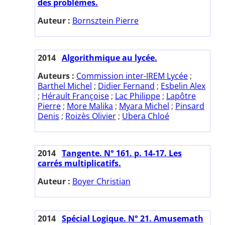
des problèmes.
Auteur :
Bornsztein Pierre
2014
Algorithmique au lycée.
Auteurs :
Commission inter-IREM Lycée
;
Barthel Michel
;
Didier Fernand
;
Esbelin Alex
;
Hérault Françoise
;
Lac Philippe
;
Lapôtre
Pierre
;
More Malika
;
Myara Michel
;
Pinsard
Denis
;
Roizès Olivier
;
Ubera Chloé
2014
Tangente. N° 161. p. 14-17. Les
carrés multiplicatifs.
Auteur :
Boyer Christian
2014
Spécial Logique. N° 21. Amusemath