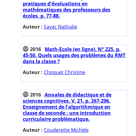
pratiques d'évaluations en
mathématiques des professeurs des
écoles. p. 77-88.
Auteur :
Sayac Nathalie
2016
Math-Ecole (en ligne). N° 225. p.
45-50. Quels usages des problèmes du RMT
dans la classe ?
Auteur :
Choquet Christine
2016
Annales de didactique et de
sciences cognitives. V. 21. p. 267-296.
Enseignement de l'algorithmique en
classe de seconde : une introduction
curriculaire problématique.
Auteur :
Couderette Michèle