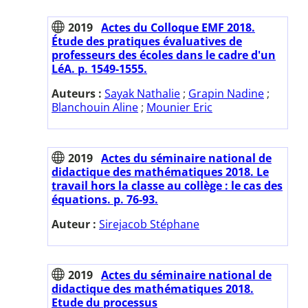
2019
Actes du Colloque EMF 2018.
Étude des pratiques évaluatives de
professeurs des écoles dans le cadre d'un
LéA. p. 1549-1555.
Auteurs :
Sayak Nathalie
;
Grapin Nadine
;
Blanchouin Aline
;
Mounier Eric
2019
Actes du séminaire national de
didactique des mathématiques 2018. Le
travail hors la classe au collège : le cas des
équations. p. 76-93.
Auteur :
Sirejacob Stéphane
2019
Actes du séminaire national de
didactique des mathématiques 2018.
Etude du processus