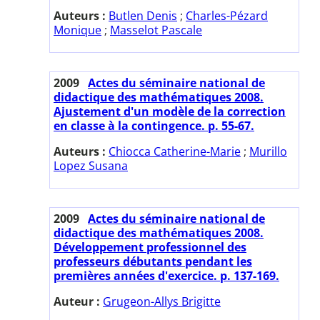
Auteurs :
Butlen Denis
;
Charles-Pézard
Monique
;
Masselot Pascale
2009
Actes du séminaire national de
didactique des mathématiques 2008.
Ajustement d'un modèle de la correction
en classe à la contingence. p. 55-67.
Auteurs :
Chiocca Catherine-Marie
;
Murillo
Lopez Susana
2009
Actes du séminaire national de
didactique des mathématiques 2008.
Développement professionnel des
professeurs débutants pendant les
premières années d'exercice. p. 137-169.
Auteur :
Grugeon-Allys Brigitte