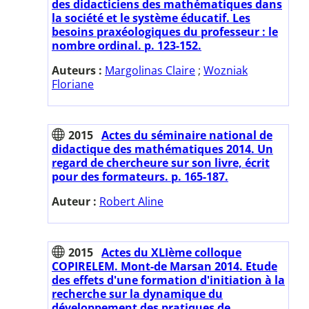
des didacticiens des mathématiques dans
la société et le système éducatif. Les
besoins praxéologiques du professeur : le
nombre ordinal. p. 123-152.
Auteurs :
Margolinas Claire
;
Wozniak
Floriane
2015
Actes du séminaire national de
didactique des mathématiques 2014. Un
regard de chercheure sur son livre, écrit
pour des formateurs. p. 165-187.
Auteur :
Robert Aline
2015
Actes du XLIème colloque
COPIRELEM. Mont-de Marsan 2014. Etude
des effets d'une formation d'initiation à la
recherche sur la dynamique du
développement des pratiques de