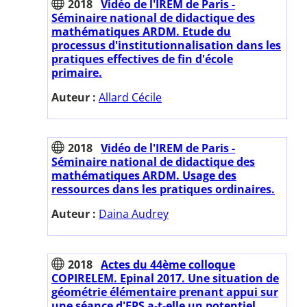
2018
Vidéo de l'IREM de Paris -
Séminaire national de didactique des
mathématiques ARDM. Etude du
processus d'institutionnalisation dans les
pratiques effectives de fin d'école
primaire.
Auteur :
Allard Cécile
2018
Vidéo de l'IREM de Paris -
Séminaire national de didactique des
mathématiques ARDM. Usage des
ressources dans les pratiques ordinaires.
Auteur :
Daina Audrey
2018
Actes du 44ème colloque
COPIRELEM. Epinal 2017. Une situation de
géométrie élémentaire prenant appui sur
une séance d'EPS a-t-elle un potentiel