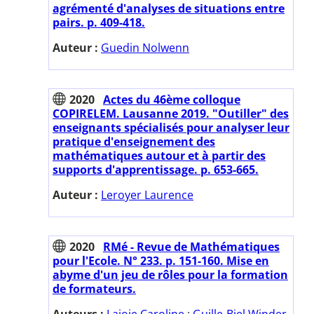
agrémenté d'analyses de situations entre
pairs. p. 409-418.
Auteur :
Guedin Nolwenn
2020
Actes du 46ème colloque
COPIRELEM. Lausanne 2019. "Outiller" des
enseignants spécialisés pour analyser leur
pratique d'enseignement des
mathématiques autour et à partir des
supports d'apprentissage. p. 653-665.
Auteur :
Leroyer Laurence
2020
RMé - Revue de Mathématiques
pour l'Ecole. N° 233. p. 151-160. Mise en
abyme d'un jeu de rôles pour la formation
de formateurs.
Auteurs :
Lajoie Caroline
;
Guille-Biel Winder