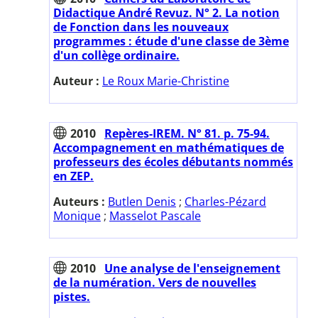
Didactique André Revuz. N° 2. La notion
de Fonction dans les nouveaux
programmes : étude d'une classe de 3ème
d'un collège ordinaire.
Auteur :
Le Roux Marie-Christine
2010
Repères-IREM. N° 81. p. 75-94.
Accompagnement en mathématiques de
professeurs des écoles débutants nommés
en ZEP.
Auteurs :
Butlen Denis
;
Charles-Pézard
Monique
;
Masselot Pascale
2010
Une analyse de l'enseignement
de la numération. Vers de nouvelles
pistes.