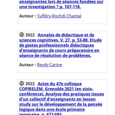
enseignantes lors de séances fondées sur
une investigation ? p. 107-118.
Auteur :
Tufféry-Rochdi Chantal
2022
Annales de didactique et de
sciences cognitives. V. 27. p. 53-88. Etude
de gestes professionnels didactiques
d'enseignants de cours préparatoire en
séance de résolution de problèmes.
Auteur :
Reydy Carine
2022
Actes du 47e colloque
COPIRELEM. Grenoble 2021 (en visio-
conférence). Analyse des pratiques issues
d'un collectif d'enseignants en lesson
study sur le développement de la pensée
logique dans une école primaire
japonaise. p. 672-684.