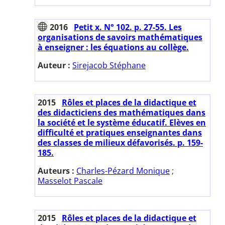
2016
Petit x. N° 102. p. 27-55. Les
organisations de savoirs mathématiques
à enseigner : les équations au collège.
Auteur :
Sirejacob Stéphane
2015
Rôles et places de la didactique et
des didacticiens des mathématiques dans
la société et le système éducatif. Elèves en
difficulté et pratiques enseignantes dans
des classes de milieux défavorisés. p. 159-
185.
Auteurs :
Charles-Pézard Monique
;
Masselot Pascale
2015
Rôles et places de la didactique et