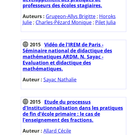
professeurs des écoles stagiaires.
Auteurs :
Grugeon-Allys Brigitte
;
Horoks
Julie
;
Charles-Pézard Monique
;
Pilet Julia
2015
Vidéo de l'IREM de Paris -
Séminaire national de didactique des
mathématiques ARDM. N. Sayac -
Evaluation et didactique des
mathématiques.
Auteur :
Sayac Nathalie
2015
Etude du processus
d'Institutionnalisation dans les pratiques
de fin d'école primaire : le cas de
l'enseignement des fractions.
Auteur :
Allard Cécile