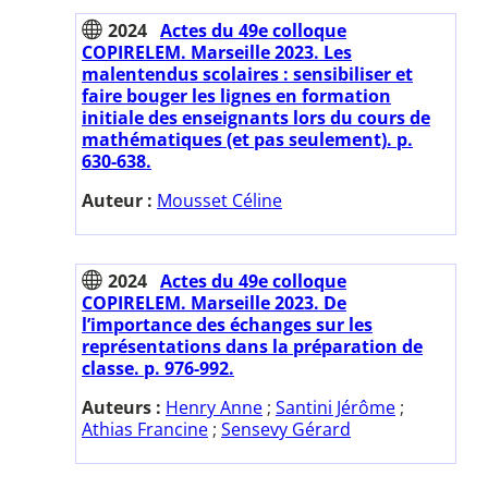
2024
Actes du 49e colloque
COPIRELEM. Marseille 2023. Les
malentendus scolaires : sensibiliser et
faire bouger les lignes en formation
initiale des enseignants lors du cours de
mathématiques (et pas seulement). p.
630-638.
Auteur :
Mousset Céline
2024
Actes du 49e colloque
COPIRELEM. Marseille 2023. De
l’importance des échanges sur les
représentations dans la préparation de
classe. p. 976-992.
Auteurs :
Henry Anne
;
Santini Jérôme
;
Athias Francine
;
Sensevy Gérard