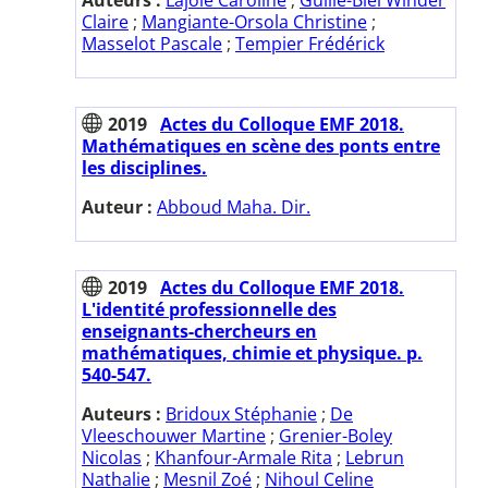
Claire
;
Mangiante-Orsola Christine
;
Masselot Pascale
;
Tempier Frédérick
2019
Actes du Colloque EMF 2018.
Mathématiques en scène des ponts entre
les disciplines.
Auteur :
Abboud Maha. Dir.
2019
Actes du Colloque EMF 2018.
L'identité professionnelle des
enseignants-chercheurs en
mathématiques, chimie et physique. p.
540-547.
Auteurs :
Bridoux Stéphanie
;
De
Vleeschouwer Martine
;
Grenier-Boley
Nicolas
;
Khanfour-Armale Rita
;
Lebrun
Nathalie
;
Mesnil Zoé
;
Nihoul Celine