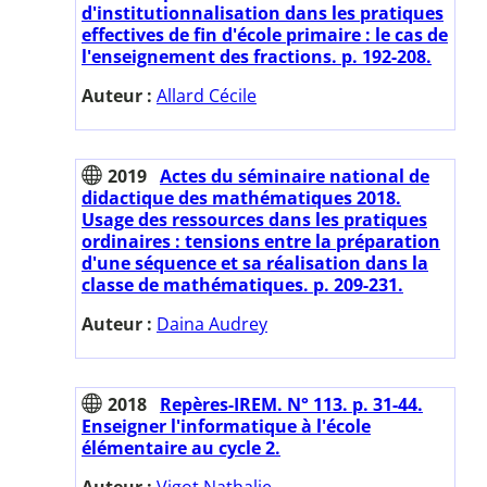
d'institutionnalisation dans les pratiques
effectives de fin d'école primaire : le cas de
l'enseignement des fractions. p. 192-208.
Auteur :
Allard Cécile
2019
Actes du séminaire national de
didactique des mathématiques 2018.
Usage des ressources dans les pratiques
ordinaires : tensions entre la préparation
d'une séquence et sa réalisation dans la
classe de mathématiques. p. 209-231.
Auteur :
Daina Audrey
2018
Repères-IREM. N° 113. p. 31-44.
Enseigner l'informatique à l'école
élémentaire au cycle 2.
Auteur :
Vigot Nathalie