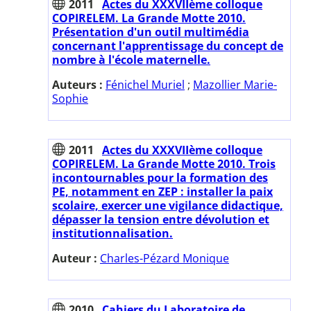
2011
Actes du XXXVIIème colloque
COPIRELEM. La Grande Motte 2010.
Présentation d'un outil multimédia
concernant l'apprentissage du concept de
nombre à l'école maternelle.
Auteurs :
Fénichel Muriel
;
Mazollier Marie-
Sophie
2011
Actes du XXXVIIème colloque
COPIRELEM. La Grande Motte 2010. Trois
incontournables pour la formation des
PE, notamment en ZEP : installer la paix
scolaire, exercer une vigilance didactique,
dépasser la tension entre dévolution et
institutionnalisation.
Auteur :
Charles-Pézard Monique
2010
Cahiers du Laboratoire de