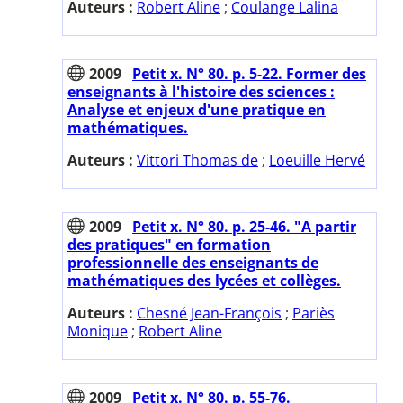
Auteurs :
Robert Aline
;
Coulange Lalina
2009
Petit x. N° 80. p. 5-22. Former des
enseignants à l'histoire des sciences :
Analyse et enjeux d'une pratique en
mathématiques.
Auteurs :
Vittori Thomas de
;
Loeuille Hervé
2009
Petit x. N° 80. p. 25-46. "A partir
des pratiques" en formation
professionnelle des enseignants de
mathématiques des lycées et collèges.
Auteurs :
Chesné Jean-François
;
Pariès
Monique
;
Robert Aline
2009
Petit x. N° 80. p. 55-76.