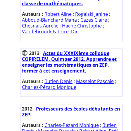
classe de mathématiques.
Auteurs :
Robert Aline
;
Rogalski Janine
;
Abboud-Blanchard Maha
;
Cazes Claire
;
Chesnais Aurélie
;
Hache Christophe
;
Vandebrouck Fabrice. Dir.
2013
Actes du XXXIXème colloque
COPIRELEM. Quimper 2012. Apprendre et
enseigner les mathématiques en ZEP,
former à cet enseignement.
Auteurs :
Butlen Denis
;
Masselot Pascale
;
Charles-Pézard Monique
2012
Professeurs des écoles débutants en
ZEP.
Auteurs :
Charles-Pézard Monique
;
Butlen
Denis
;
Masselot Pascale
;
Robert Aline. Préf.