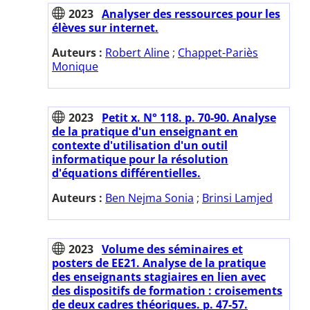
2023
Analyser des ressources pour les
élèves sur internet.
Auteurs :
Robert Aline
;
Chappet-Pariès
Monique
2023
Petit x. N° 118. p. 70-90. Analyse
de la pratique d'un enseignant en
contexte d'utilisation d'un outil
informatique pour la résolution
d'équations différentielles.
Auteurs :
Ben Nejma Sonia
;
Brinsi Lamjed
2023
Volume des séminaires et
posters de EE21. Analyse de la pratique
des enseignants stagiaires en lien avec
des dispositifs de formation : croisements
de deux cadres théoriques. p. 47-57.