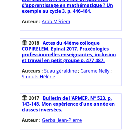
d'apprentissage en mathématique ? Un
exemple au cycle 3. p. 446-464.
Auteur :
Arab Mériem
2018
Actes du 44ème colloque
COPIRELEM. Epinal 2017. Praxéologies
professionnelles enseignantes, inclusion
et travail en petit groupe p. 477-487.
Auteurs :
Suau géraldine
;
Careme Nelly
;
Smouts Hélène
2017
Bulletin de l'APMEP. N° 523. p.
143-148. Mon expérience d'une année en
classes inversées.
Auteur :
Gerbal Jean-Pierre