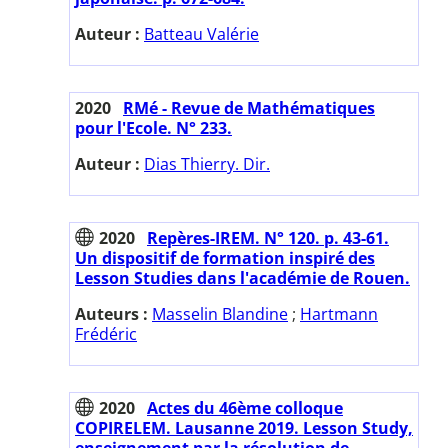
Auteur :
Batteau Valérie
2020
RMé - Revue de Mathématiques
pour l'Ecole. N° 233.
Auteur :
Dias Thierry. Dir.
2020
Repères-IREM. N° 120. p. 43-61.
Un dispositif de formation inspiré des
Lesson Studies dans l'académie de Rouen.
Auteurs :
Masselin Blandine
;
Hartmann
Frédéric
2020
Actes du 46ème colloque
COPIRELEM. Lausanne 2019. Lesson Study,
enseignement par la résolution de