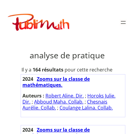
Aller
au
Publimath
contenu
analyse de pratique
Il y a
164 résultats
pour cette recherche
2024
Zooms sur la classe de
mathématiques.
Auteurs :
Robert Aline. Dir.
;
Horoks Julie.
Dir.
;
Abboud Maha. Collab.
;
Chesnais
Aurélie. Collab.
;
Coulange Lalina. Collab.
2024
Zooms sur la classe de