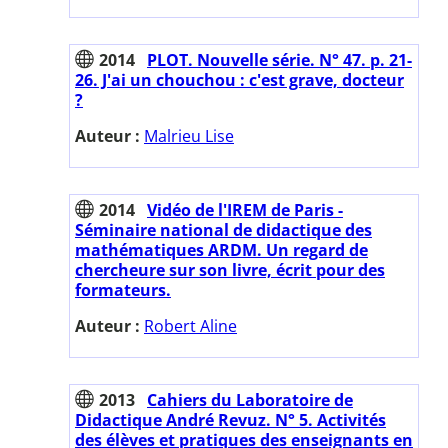
2014
PLOT. Nouvelle série. N° 47. p. 21-
26. J'ai un chouchou : c'est grave, docteur
?
Auteur :
Malrieu Lise
2014
Vidéo de l'IREM de Paris -
Séminaire national de didactique des
mathématiques ARDM. Un regard de
chercheure sur son livre, écrit pour des
formateurs.
Auteur :
Robert Aline
2013
Cahiers du Laboratoire de
Didactique André Revuz. N° 5. Activités
des élèves et pratiques des enseignants en