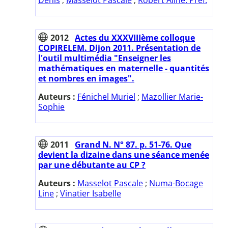
2012
Actes du XXXVIIIème colloque
COPIRELEM. Dijon 2011. Présentation de
l'outil multimédia "Enseigner les
mathématiques en maternelle - quantités
et nombres en images".
Auteurs :
Fénichel Muriel
;
Mazollier Marie-
Sophie
2011
Grand N. N° 87. p. 51-76. Que
devient la dizaine dans une séance menée
par une débutante au CP ?
Auteurs :
Masselot Pascale
;
Numa-Bocage
Line
;
Vinatier Isabelle