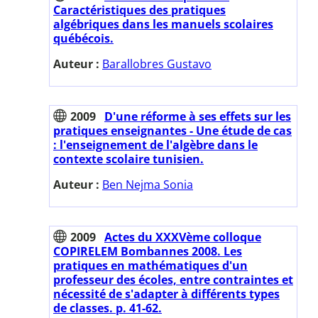
Caractéristiques des pratiques
algébriques dans les manuels scolaires
québécois.
Auteur :
Barallobres Gustavo
2009
D'une réforme à ses effets sur les
pratiques enseignantes - Une étude de cas
: l'enseignement de l'algèbre dans le
contexte scolaire tunisien.
Auteur :
Ben Nejma Sonia
2009
Actes du XXXVème colloque
COPIRELEM Bombannes 2008. Les
pratiques en mathématiques d'un
professeur des écoles, entre contraintes et
nécessité de s'adapter à différents types
de classes. p. 41-62.