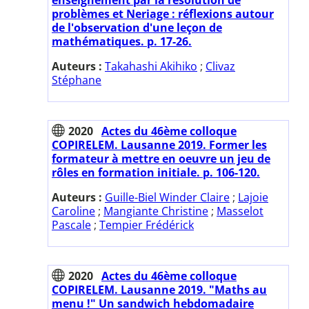
problèmes et Neriage : réflexions autour
de l'observation d'une leçon de
mathématiques. p. 17-26.
Auteurs :
Takahashi Akihiko
;
Clivaz
Stéphane
2020
Actes du 46ème colloque
COPIRELEM. Lausanne 2019. Former les
formateur à mettre en oeuvre un jeu de
rôles en formation initiale. p. 106-120.
Auteurs :
Guille-Biel Winder Claire
;
Lajoie
Caroline
;
Mangiante Christine
;
Masselot
Pascale
;
Tempier Frédérick
2020
Actes du 46ème colloque
COPIRELEM. Lausanne 2019. "Maths au
menu !" Un sandwich hebdomadaire