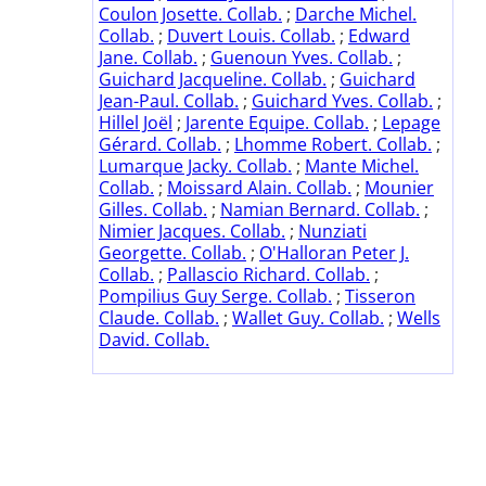
Coulon Josette. Collab.
;
Darche Michel.
Collab.
;
Duvert Louis. Collab.
;
Edward
Jane. Collab.
;
Guenoun Yves. Collab.
;
Guichard Jacqueline. Collab.
;
Guichard
Jean-Paul. Collab.
;
Guichard Yves. Collab.
;
Hillel Joël
;
Jarente Equipe. Collab.
;
Lepage
Gérard. Collab.
;
Lhomme Robert. Collab.
;
Lumarque Jacky. Collab.
;
Mante Michel.
Collab.
;
Moissard Alain. Collab.
;
Mounier
Gilles. Collab.
;
Namian Bernard. Collab.
;
Nimier Jacques. Collab.
;
Nunziati
Georgette. Collab.
;
O'Halloran Peter J.
Collab.
;
Pallascio Richard. Collab.
;
Pompilius Guy Serge. Collab.
;
Tisseron
Claude. Collab.
;
Wallet Guy. Collab.
;
Wells
David. Collab.