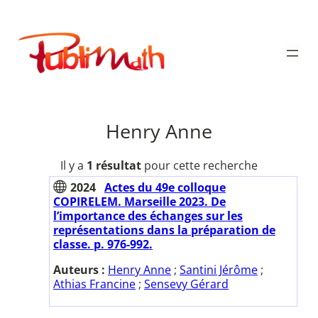
Aller
au
Publimath
contenu
Henry Anne
Il y a
1 résultat
pour cette recherche
2024
Actes du 49e colloque
COPIRELEM. Marseille 2023. De
l’importance des échanges sur les
représentations dans la préparation de
classe. p. 976-992.
Auteurs :
Henry Anne
;
Santini Jérôme
;
Athias Francine
;
Sensevy Gérard