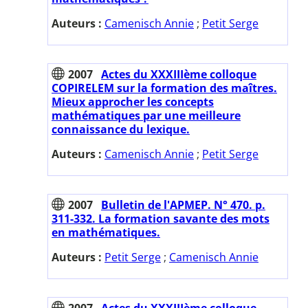
Auteurs :
Camenisch Annie
;
Petit Serge
2007
Actes du XXXIIIème colloque
COPIRELEM sur la formation des maîtres.
Mieux approcher les concepts
mathématiques par une meilleure
connaissance du lexique.
Auteurs :
Camenisch Annie
;
Petit Serge
2007
Bulletin de l'APMEP. N° 470. p.
311-332. La formation savante des mots
en mathématiques.
Auteurs :
Petit Serge
;
Camenisch Annie
2007
Actes du XXXIIIème colloque