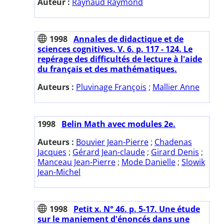
Auteur :
Raynaud Raymond
1998
Annales de didactique et de
sciences cognitives. V. 6. p. 117 - 124. Le
repérage des difficultés de lecture à l'aide
du français et des mathématiques.
Auteurs :
Pluvinage François
;
Mallier Anne
1998
Belin Math avec modules 2e.
Auteurs :
Bouvier Jean-Pierre
;
Chadenas
Jacques
;
Gérard Jean-claude
;
Girard Denis
;
Manceau Jean-Pierre
;
Mode Danielle
;
Slowik
Jean-Michel
1998
Petit x. N° 46. p. 5-17. Une étude
sur le maniement d'énoncés dans une