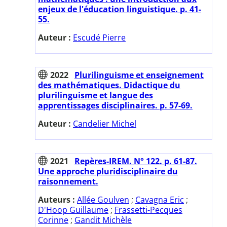
enjeux de l'éducation linguistique. p. 41-
55.
Auteur :
Escudé Pierre
2022
Plurilinguisme et enseignement
des mathématiques. Didactique du
plurilinguisme et langue des
apprentissages disciplinaires. p. 57-69.
Auteur :
Candelier Michel
2021
Repères-IREM. N° 122. p. 61-87.
Une approche pluridisciplinaire du
raisonnement.
Auteurs :
Allée Goulven
;
Cavagna Eric
;
D'Hoop Guillaume
;
Frassetti-Pecques
Corinne
;
Gandit Michèle