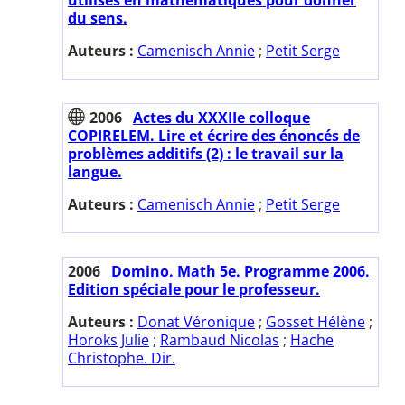
du sens.
Auteurs :
Camenisch Annie
;
Petit Serge
2006
Actes du XXXIIe colloque
COPIRELEM. Lire et écrire des énoncés de
problèmes additifs (2) : le travail sur la
langue.
Auteurs :
Camenisch Annie
;
Petit Serge
2006
Domino. Math 5e. Programme 2006.
Edition spéciale pour le professeur.
Auteurs :
Donat Véronique
;
Gosset Hélène
;
Horoks Julie
;
Rambaud Nicolas
;
Hache
Christophe. Dir.