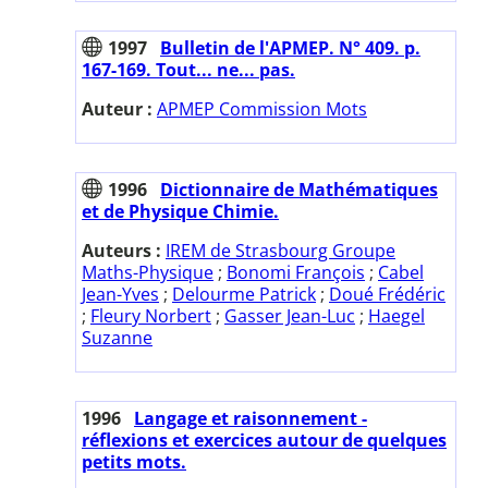
1997
Bulletin de l'APMEP. N° 409. p.
167-169. Tout... ne... pas.
Auteur :
APMEP Commission Mots
1996
Dictionnaire de Mathématiques
et de Physique Chimie.
Auteurs :
IREM de Strasbourg Groupe
Maths-Physique
;
Bonomi François
;
Cabel
Jean-Yves
;
Delourme Patrick
;
Doué Frédéric
;
Fleury Norbert
;
Gasser Jean-Luc
;
Haegel
Suzanne
1996
Langage et raisonnement -
réflexions et exercices autour de quelques
petits mots.