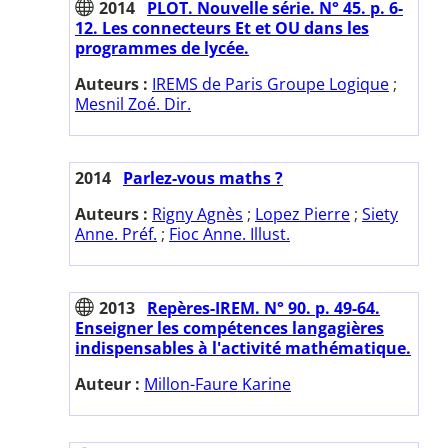
2014
PLOT. Nouvelle série. N° 45. p. 6-
12. Les connecteurs Et et OU dans les
programmes de lycée.
Auteurs :
IREMS de Paris Groupe Logique
;
Mesnil Zoé. Dir.
2014
Parlez-vous maths ?
Auteurs :
Rigny Agnès
;
Lopez Pierre
;
Siety
Anne. Préf.
;
Fioc Anne. Illust.
2013
Repères-IREM. N° 90. p. 49-64.
Enseigner les compétences langagières
indispensables à l'activité mathématique.
Auteur :
Millon-Faure Karine