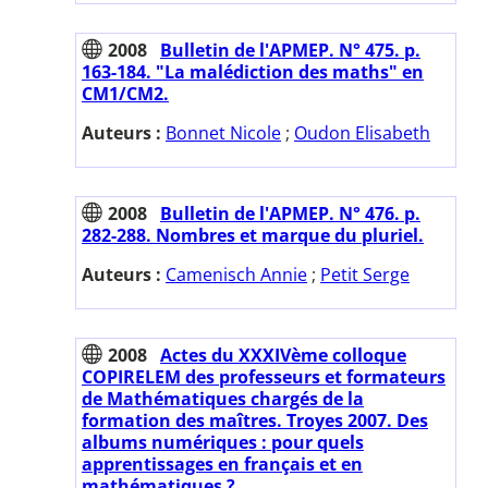
2008
Bulletin de l'APMEP. N° 475. p.
163-184. "La malédiction des maths" en
CM1/CM2.
Auteurs :
Bonnet Nicole
;
Oudon Elisabeth
2008
Bulletin de l'APMEP. N° 476. p.
282-288. Nombres et marque du pluriel.
Auteurs :
Camenisch Annie
;
Petit Serge
2008
Actes du XXXIVème colloque
COPIRELEM des professeurs et formateurs
de Mathématiques chargés de la
formation des maîtres. Troyes 2007. Des
albums numériques : pour quels
apprentissages en français et en
mathématiques ?