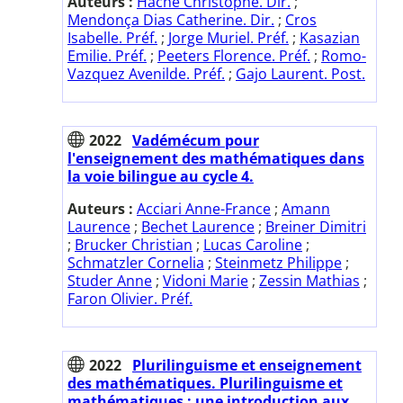
Auteurs :
Hache Christophe. Dir.
;
Mendonça Dias Catherine. Dir.
;
Cros
Isabelle. Préf.
;
Jorge Muriel. Préf.
;
Kasazian
Emilie. Préf.
;
Peeters Florence. Préf.
;
Romo-
Vazquez Avenilde. Préf.
;
Gajo Laurent. Post.
2022
Vadémécum pour
l'enseignement des mathématiques dans
la voie bilingue au cycle 4.
Auteurs :
Acciari Anne-France
;
Amann
Laurence
;
Bechet Laurence
;
Breiner Dimitri
;
Brucker Christian
;
Lucas Caroline
;
Schmatzler Cornelia
;
Steinmetz Philippe
;
Studer Anne
;
Vidoni Marie
;
Zessin Mathias
;
Faron Olivier. Préf.
2022
Plurilinguisme et enseignement
des mathématiques. Plurilinguisme et
mathématiques : une introduction aux