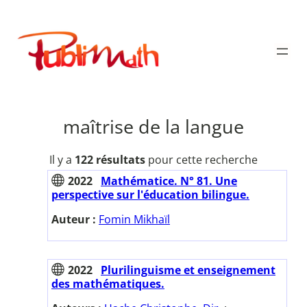
Aller
au
Publimath
contenu
maîtrise de la langue
Il y a
122 résultats
pour cette recherche
2022
Mathématice. N° 81. Une
perspective sur l'éducation bilingue.
Auteur :
Fomin Mikhaïl
2022
Plurilinguisme et enseignement
des mathématiques.