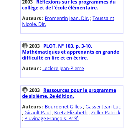
2003
Réflexions sur les programmes du
collège et de l'école élémentaire.
Auteurs :
Fromentin Jean. Dir.
;
Toussaint
Nicole. Dir.
2003
PLOT. N° 103. p. 3-10.
Mathématiques et apprenants en grande
difficulté en lire et en écrire.
Auteur :
Leclere Jean-Pierre
2003
Ressources pour le programme
de sixième. 2e édition.
Auteurs :
Bourdenet Gilles
;
Gasser Jean-Luc
;
Girault Paul
;
Kretz Elizabeth
;
Zoller Patrick
;
Pluvinage François. Préf.