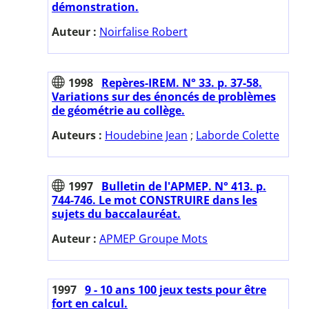
démonstration.
Auteur :
Noirfalise Robert
1998
Repères-IREM. N° 33. p. 37-58.
Variations sur des énoncés de problèmes
de géométrie au collège.
Auteurs :
Houdebine Jean
;
Laborde Colette
1997
Bulletin de l'APMEP. N° 413. p.
744-746. Le mot CONSTRUIRE dans les
sujets du baccalauréat.
Auteur :
APMEP Groupe Mots
1997
9 - 10 ans 100 jeux tests pour être
fort en calcul.