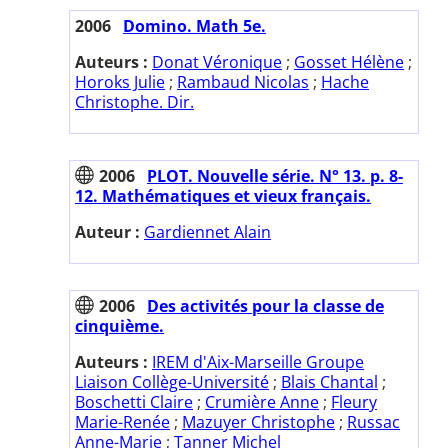
2006
Domino. Math 5e.
Auteurs :
Donat Véronique
;
Gosset Hélène
;
Horoks Julie
;
Rambaud Nicolas
;
Hache
Christophe. Dir.
2006
PLOT. Nouvelle série. N° 13. p. 8-
12. Mathématiques et vieux français.
Auteur :
Gardiennet Alain
2006
Des activités pour la classe de
cinquième.
Auteurs :
IREM d'Aix-Marseille Groupe
Liaison Collège-Université
;
Blais Chantal
;
Boschetti Claire
;
Crumière Anne
;
Fleury
Marie-Renée
;
Mazuyer Christophe
;
Russac
Anne-Marie
;
Tanner Michel