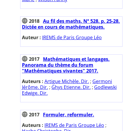
2018
Au fil des maths. N° 528. p. 25-28.
Dictée en cours de mathématiques.
Auteur :
IREMS de Paris Groupe Léo
2017
Mathématiques et langages.
Panorama du thème du forum
"Mathématiques vivantes" 2017.
Auteurs :
Artigue Michèle. Dir.
;
Germoni
Jérôme. Dir.
;
Ghys Etienne. Dir.
;
Godlewski
Edwige. Dir.
2017
Formuler, reformuler.
Auteurs :
IREMS de Paris Groupe Léo
;
Hache Christophe. Dir.