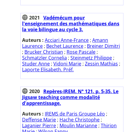
2021
Vadémécum pour
l'enseignement des mathématiques dans
la voie bilingue au cycle 3.
Auteurs :
Acciari Anne-France
;
Amann
Laurence
;
Bechet Laurence
;
Breiner Dimitri
;
Brucker Christian
;
Rose Pascale
;
Schmatzler Cornelia
;
Steinmetz Philippe
;
Studer Anne
;
Vidoni Marie
;
Zessin Mathias
;
Laporte Elisabeth. Préf.
2020
Repères-IREM. N° 121. p. 5-35. Le
Jigsaw teaching comme modalité
d'apprentissage.
Auteurs :
IREMS de Paris Groupe Léo
;
Deffense Marie
;
Hache Christophe
;
Laganier Pierre
;
Moulin Marianne
;
Thirion
Marie
;
Wilson Fanny