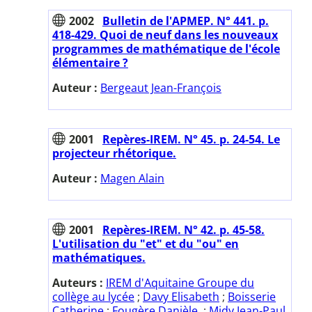
2002
Bulletin de l'APMEP. N° 441. p.
418-429. Quoi de neuf dans les nouveaux
programmes de mathématique de l'école
élémentaire ?
Auteur :
Bergeaut Jean-François
2001
Repères-IREM. N° 45. p. 24-54. Le
projecteur rhétorique.
Auteur :
Magen Alain
2001
Repères-IREM. N° 42. p. 45-58.
L'utilisation du "et" et du "ou" en
mathématiques.
Auteurs :
IREM d'Aquitaine Groupe du
collège au lycée
;
Davy Elisabeth
;
Boisserie
Catherine
;
Fougère Danièle.
;
Midy Jean-Paul