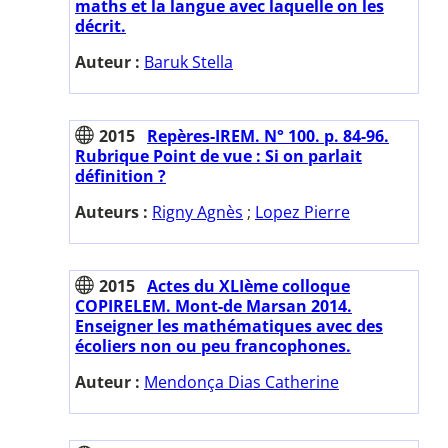
maths et la langue avec laquelle on les
décrit.
Auteur :
Baruk Stella
2015
Repères-IREM. N° 100. p. 84-96.
Rubrique Point de vue : Si on parlait
définition ?
Auteurs :
Rigny Agnès
;
Lopez Pierre
2015
Actes du XLIème colloque
COPIRELEM. Mont-de Marsan 2014.
Enseigner les mathématiques avec des
écoliers non ou peu francophones.
Auteur :
Mendonça Dias Catherine