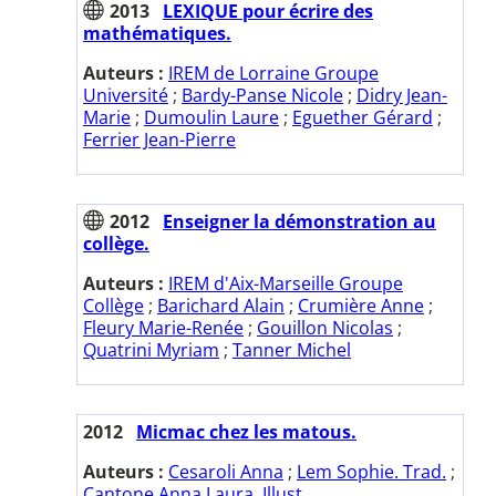
2013
LEXIQUE pour écrire des
mathématiques.
Auteurs :
IREM de Lorraine Groupe
Université
;
Bardy-Panse Nicole
;
Didry Jean-
Marie
;
Dumoulin Laure
;
Eguether Gérard
;
Ferrier Jean-Pierre
2012
Enseigner la démonstration au
collège.
Auteurs :
IREM d'Aix-Marseille Groupe
Collège
;
Barichard Alain
;
Crumière Anne
;
Fleury Marie-Renée
;
Gouillon Nicolas
;
Quatrini Myriam
;
Tanner Michel
2012
Micmac chez les matous.
Auteurs :
Cesaroli Anna
;
Lem Sophie. Trad.
;
Cantone Anna Laura. Illust.