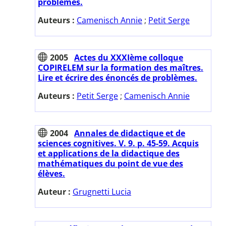
problèmes.
Auteurs :
Camenisch Annie
;
Petit Serge
2005
Actes du XXXIème colloque
COPIRELEM sur la formation des maîtres.
Lire et écrire des énoncés de problèmes.
Auteurs :
Petit Serge
;
Camenisch Annie
2004
Annales de didactique et de
sciences cognitives. V. 9. p. 45-59. Acquis
et applications de la didactique des
mathématiques du point de vue des
élèves.
Auteur :
Grugnetti Lucia