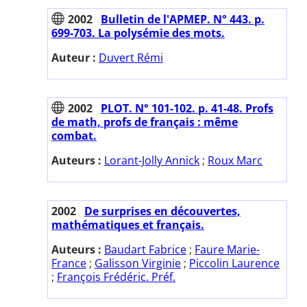
2002
Bulletin de l'APMEP. N° 443. p.
699-703. La polysémie des mots.
Auteur :
Duvert Rémi
2002
PLOT. N° 101-102. p. 41-48. Profs
de math, profs de français : même
combat.
Auteurs :
Lorant-Jolly Annick
;
Roux Marc
2002
De surprises en découvertes,
mathématiques et français.
Auteurs :
Baudart Fabrice
;
Faure Marie-
France
;
Galisson Virginie
;
Piccolin Laurence
;
François Frédéric. Préf.