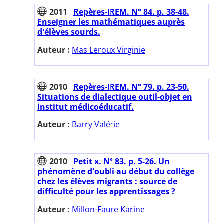
2011
Repères-IREM. N° 84. p. 38-48.
Enseigner les mathématiques auprès
d'élèves sourds.
Auteur :
Mas Leroux Virginie
2010
Repères-IREM. N° 79. p. 23-50.
Situations de dialectique outil-objet en
institut médicoéducatif.
Auteur :
Barry Valérie
2010
Petit x. N° 83. p. 5-26. Un
phénomène d'oubli au début du collège
chez les élèves migrants : source de
difficulté pour les apprentissages ?
Auteur :
Millon-Faure Karine