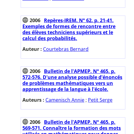
2006
Repères-IREM. N° 62. p. 21-41.
Exemples de formes de rencontre entre
des élèves techniciens supérieurs et le
calcul des probabilités.
Auteur :
Courtebras Bernard
2006
Bulletin de l'APMEP. N° 465. p.
572-576. D'une analyse possible d'énoncés
de problèmes mathématiques vers un
apprentissage de la langue à l'école.
Auteurs :
Camenisch Annie
;
Petit Serge
2006
Bulletin de l'APMEP. N° 465. p.
569-571. Connaître la formation des mots
utilisés en mathématiques pour donner