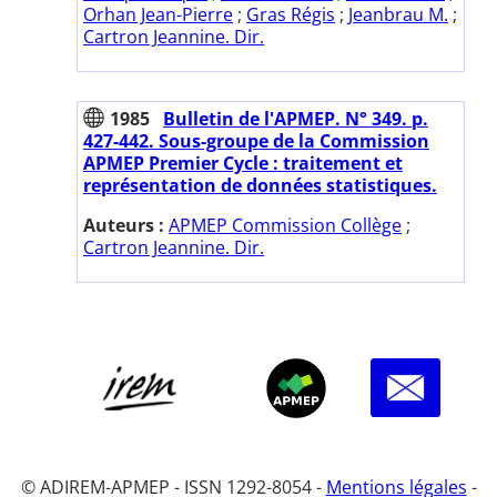
Orhan Jean-Pierre
;
Gras Régis
;
Jeanbrau M.
;
Cartron Jeannine. Dir.
1985
Bulletin de l'APMEP. N° 349. p.
427-442. Sous-groupe de la Commission
APMEP Premier Cycle : traitement et
représentation de données statistiques.
Auteurs :
APMEP Commission Collège
;
Cartron Jeannine. Dir.
© ADIREM-APMEP - ISSN 1292-8054 -
Mentions légales
-