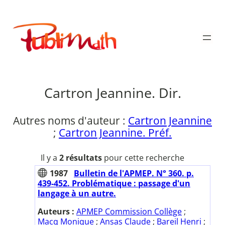
Aller
au
Publimath
contenu
Cartron Jeannine. Dir.
Autres noms d'auteur :
Cartron Jeannine
;
Cartron Jeannine. Préf.
Il y a
2 résultats
pour cette recherche
1987
Bulletin de l'APMEP. N° 360. p.
439-452. Problématique : passage d'un
langage à un autre.
Auteurs :
APMEP Commission Collège
;
Macq Monique
;
Ansas Claude
;
Bareil Henri
;