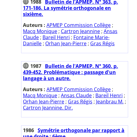
1988
Bulletin de l'APMEP. N° 363. p.
171-186. La symétrie orthogonale en
sixième.
Auteurs :
APMEP Commission Collège
;
Macq Monique
;
Cartron Jeannine
;
Ansas
Claude
;
Bareil Henri
;
Fontaine Marie-
Danielle
;
Orhan Jean-Pierre
;
Gras Régis
1987
Bulletin de l'APMEP. N° 360. p.
439-452. Problématique : passage d'un
langage à un autre.
Auteurs :
APMEP Commission Collège
;
Macq Monique
;
Ansas Claude
;
Bareil Henri
;
Orhan Jean-Pierre
;
Gras Régis
;
Jeanbrau M.
;
Cartron Jeannine. Dir.
1986
Symétrie orthogonale par rapport à
une droite : 6ème.