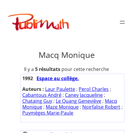
Aller
au
Publimath
contenu
Macq Monique
Il y a
5 résultats
pour cette recherche
1992
Espace au collège.
Auteurs :
Laur Paulette
;
Perol Charles
;
Cabantous André
;
Caney Jacqueline
;
Chataing Guy
;
Le Quang Geneviève
;
Macq
Monique
;
Maze Monique
;
Noirfalise Robert
;
Puymèges Marie-Paule