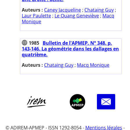
Auteurs :
Caney Jacqueline
;
Chataing Guy
;
Laur Paulette
;
Le Quang Geneviève
;
Macq
Monique
1985
Bulletin de l'APMEP. N° 348. p.
143-146. La géométrie dans les dallages en
quatrième.
Auteurs :
Chataing Guy
;
Macq Monique
© ADIREM-APMEP - ISSN 1292-8054 -
Mentions légales
-