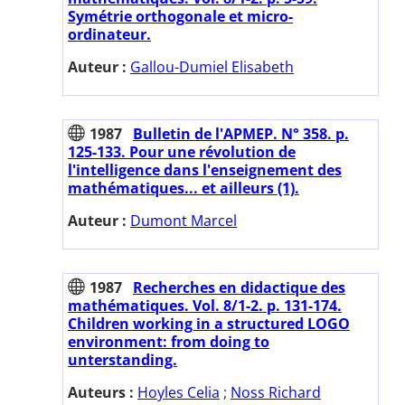
Symétrie orthogonale et micro-
ordinateur.
Auteur :
Gallou-Dumiel Elisabeth
1987
Bulletin de l'APMEP. N° 358. p.
125-133. Pour une révolution de
l'intelligence dans l'enseignement des
mathématiques... et ailleurs (1).
Auteur :
Dumont Marcel
1987
Recherches en didactique des
mathématiques. Vol. 8/1-2. p. 131-174.
Children working in a structured LOGO
environment: from doing to
unterstanding.
Auteurs :
Hoyles Celia
;
Noss Richard