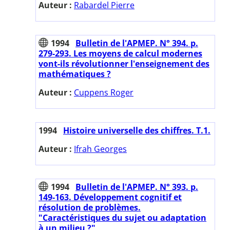
Auteur :
Rabardel Pierre
1994
Bulletin de l'APMEP. N° 394. p.
279-293. Les moyens de calcul modernes
vont-ils révolutionner l'enseignement des
mathématiques ?
Auteur :
Cuppens Roger
1994
Histoire universelle des chiffres. T.1.
Auteur :
Ifrah Georges
1994
Bulletin de l'APMEP. N° 393. p.
149-163. Développement cognitif et
résolution de problèmes.
"Caractéristiques du sujet ou adaptation
à un milieu ?"