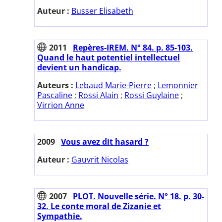
Auteur :
Busser Elisabeth
2011
Repères-IREM. N° 84. p. 85-103.
Quand le haut potentiel intellectuel
devient un handicap.
Auteurs :
Lebaud Marie-Pierre
;
Lemonnier
Pascaline
;
Rossi Alain
;
Rossi Guylaine
;
Virrion Anne
2009
Vous avez dit hasard ?
Auteur :
Gauvrit Nicolas
2007
PLOT. Nouvelle série. N° 18. p. 30-
32. Le conte moral de Zizanie et
Sympathie.