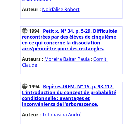
Auteur :
Noirfalise Robert
1994
Petit x. N° 34. p. 5-29. Difficultés
rencontrées par des élèves de cinquième
en ce qui concerne la dissociation
aire/périmètre pour des rectangles.
Auteurs :
Moreira Baltar Paula
;
Comiti
Claude
1994
Repères-IREM. N° 15. p. 93-117.
L'introduction du concept de probabilité
conditionnelle : avantages et
inconvénients de l'arborescence.
Auteur :
Totohasina André