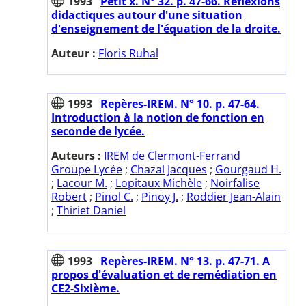
1993
Petit x. N° 32. p. 47-66. Réflexions
didactiques autour d'une situation
d'enseignement de l'équation de la droite.
Auteur :
Floris Ruhal
1993
Repères-IREM. N° 10. p. 47-64.
Introduction à la notion de fonction en
seconde de lycée.
Auteurs :
IREM de Clermont-Ferrand
Groupe Lycée
;
Chazal Jacques
;
Gourgaud H.
;
Lacour M.
;
Lopitaux Michèle
;
Noirfalise
Robert
;
Pinol C.
;
Pinoy J.
;
Roddier Jean-Alain
;
Thiriet Daniel
1993
Repères-IREM. N° 13. p. 47-71. A
propos d'évaluation et de remédiation en
CE2-Sixième.