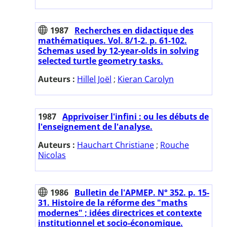
1987
Recherches en didactique des
mathématiques. Vol. 8/1-2. p. 61-102.
Schemas used by 12-year-olds in solving
selected turtle geometry tasks.
Auteurs :
Hillel Joël
;
Kieran Carolyn
1987
Apprivoiser l'infini : ou les débuts de
l'enseignement de l'analyse.
Auteurs :
Hauchart Christiane
;
Rouche
Nicolas
1986
Bulletin de l'APMEP. N° 352. p. 15-
31. Histoire de la réforme des "maths
modernes" ; idées directrices et contexte
institutionnel et socio-économique.