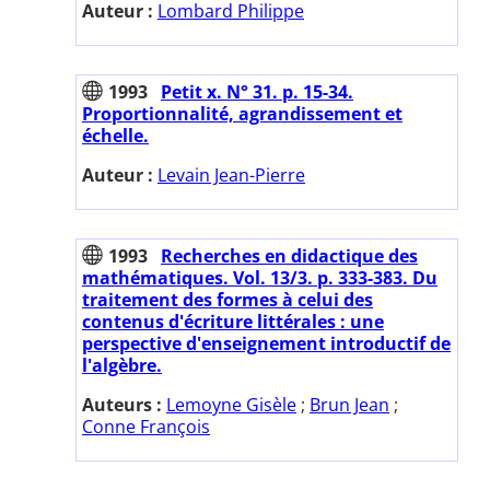
Auteur :
Lombard Philippe
1993
Petit x. N° 31. p. 15-34.
Proportionnalité, agrandissement et
échelle.
Auteur :
Levain Jean-Pierre
1993
Recherches en didactique des
mathématiques. Vol. 13/3. p. 333-383. Du
traitement des formes à celui des
contenus d'écriture littérales : une
perspective d'enseignement introductif de
l'algèbre.
Auteurs :
Lemoyne Gisèle
;
Brun Jean
;
Conne François