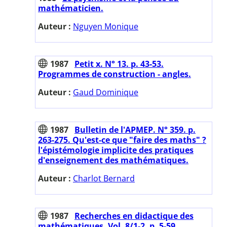
mathématicien.
Auteur :
Nguyen Monique
1987
Petit x. N° 13. p. 43-53.
Programmes de construction - angles.
Auteur :
Gaud Dominique
1987
Bulletin de l'APMEP. N° 359. p.
263-275. Qu'est-ce que "faire des maths" ?
l'épistémologie implicite des pratiques
d'enseignement des mathématiques.
Auteur :
Charlot Bernard
1987
Recherches en didactique des
mathématiques. Vol. 8/1-2. p. 5-59.