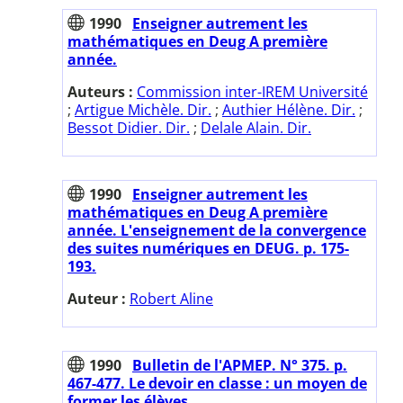
1990
Enseigner autrement les
mathématiques en Deug A première
année.
Auteurs :
Commission inter-IREM Université
;
Artigue Michèle. Dir.
;
Authier Hélène. Dir.
;
Bessot Didier. Dir.
;
Delale Alain. Dir.
1990
Enseigner autrement les
mathématiques en Deug A première
année. L'enseignement de la convergence
des suites numériques en DEUG. p. 175-
193.
Auteur :
Robert Aline
1990
Bulletin de l'APMEP. N° 375. p.
467-477. Le devoir en classe : un moyen de
former les élèves.