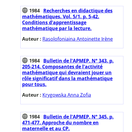
1984
Recherches en didactique des
mathématiques. Vol. 5/1. p. 5-42.
Conditions d'apprentissage
mathématique par la lecture.
Auteur :
Rasolofoniaina Antoinette Irène
1984
Bulletin de l'APMEP. N° 343. p.
205-214. Composantes de l'activité
mathématique qui devraient jouer un
rôle significatif dans la mathématique
pour tous.
Auteur :
Krygowska Anna Zofia
1984
Bulletin de l'APMEP. N° 345. p.
471-477. Approche du nombre en
maternelle et au CP.