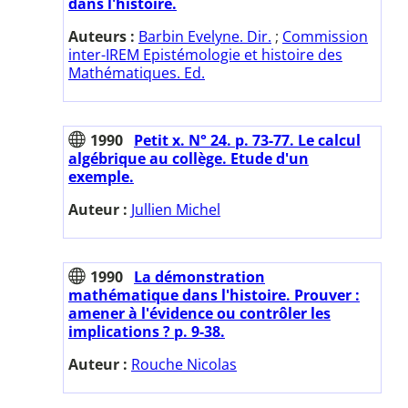
dans l'histoire.
Auteurs :
Barbin Evelyne. Dir.
;
Commission
inter-IREM Epistémologie et histoire des
Mathématiques. Ed.
1990
Petit x. N° 24. p. 73-77. Le calcul
algébrique au collège. Etude d'un
exemple.
Auteur :
Jullien Michel
1990
La démonstration
mathématique dans l'histoire. Prouver :
amener à l'évidence ou contrôler les
implications ? p. 9-38.
Auteur :
Rouche Nicolas