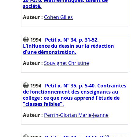
société.
Auteur :
Cohen Gilles
1994
Petit x. N° 34. p. 31-52.
L'influence du dessin sur la rédaction
d'une démonstration.
Auteur :
Souvignet Christine
1994
Petit x. N° 35. p. 5-40. Contraintes
de fonctionnement des enseignants au
collège : ce que nous apprend l'étude de
"classes faibles".
Auteur :
Perrin-Glorian Marie-Jeanne