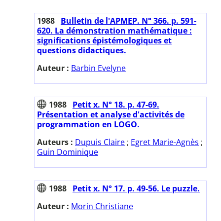
1988
Bulletin de l'APMEP. N° 366. p. 591-
620. La démonstration mathématique :
significations épistémologiques et
questions didactiques.
Auteur :
Barbin Evelyne
1988
Petit x. N° 18. p. 47-69.
Présentation et analyse d'activités de
programmation en LOGO.
Auteurs :
Dupuis Claire
;
Egret Marie-Agnès
;
Guin Dominique
1988
Petit x. N° 17. p. 49-56. Le puzzle.
Auteur :
Morin Christiane