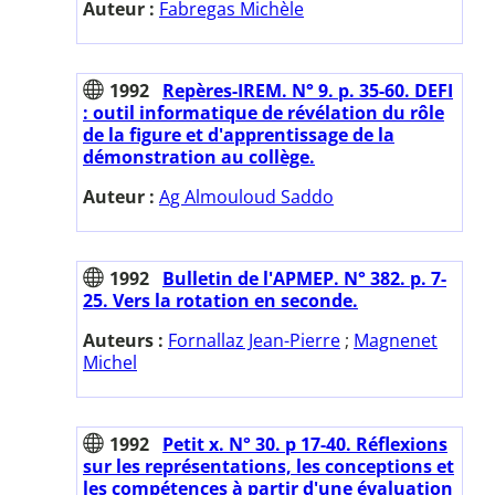
Auteur :
Fabregas Michèle
1992
Repères-IREM. N° 9. p. 35-60. DEFI
: outil informatique de révélation du rôle
de la figure et d'apprentissage de la
démonstration au collège.
Auteur :
Ag Almouloud Saddo
1992
Bulletin de l'APMEP. N° 382. p. 7-
25. Vers la rotation en seconde.
Auteurs :
Fornallaz Jean-Pierre
;
Magnenet
Michel
1992
Petit x. N° 30. p 17-40. Réflexions
sur les représentations, les conceptions et
les compétences à partir d'une évaluation