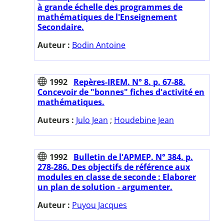
à grande échelle des programmes de
mathématiques de l'Enseignement
Secondaire.
Auteur :
Bodin Antoine
1992
Repères-IREM. N° 8. p. 67-88.
Concevoir de "bonnes" fiches d'activité en
mathématiques.
Auteurs :
Julo Jean
;
Houdebine Jean
1992
Bulletin de l'APMEP. N° 384. p.
278-286. Des objectifs de référence aux
modules en classe de seconde : Elaborer
un plan de solution - argumenter.
Auteur :
Puyou Jacques