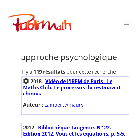
Aller
au
Publimath
contenu
approche psychologique
Il y a
119 résultats
pour cette recherche
2018
Vidéo de l'IREM de Paris - Le
Maths Club. Le processus du restaurant
chinois.
Auteur :
Lambert Amaury
2012
Bibliothèque Tangente. N° 22.
Edition 2012. Vous et les équations. p. 5-5.