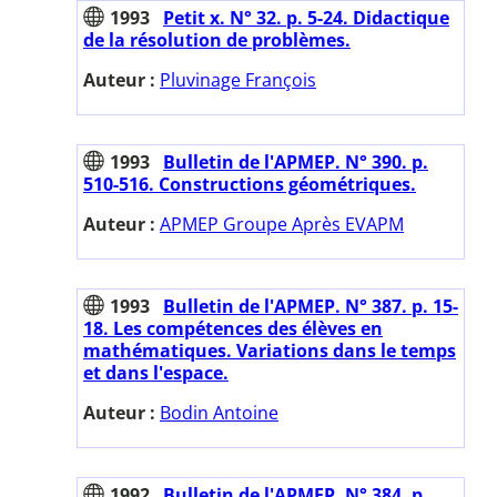
1993
Petit x. N° 32. p. 5-24. Didactique
de la résolution de problèmes.
Auteur :
Pluvinage François
1993
Bulletin de l'APMEP. N° 390. p.
510-516. Constructions géométriques.
Auteur :
APMEP Groupe Après EVAPM
1993
Bulletin de l'APMEP. N° 387. p. 15-
18. Les compétences des élèves en
mathématiques. Variations dans le temps
et dans l'espace.
Auteur :
Bodin Antoine
1992
Bulletin de l'APMEP. N° 384. p.