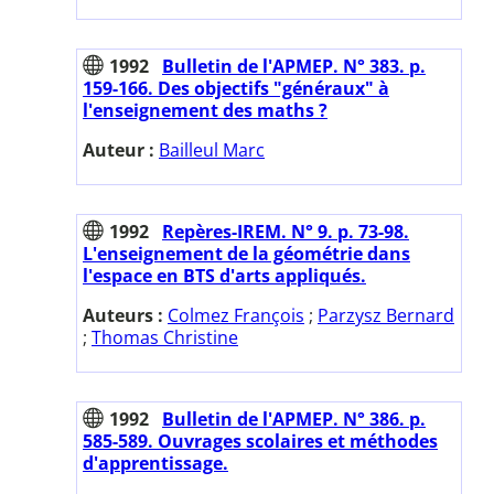
1992
Bulletin de l'APMEP. N° 383. p.
159-166. Des objectifs "généraux" à
l'enseignement des maths ?
Auteur :
Bailleul Marc
1992
Repères-IREM. N° 9. p. 73-98.
L'enseignement de la géométrie dans
l'espace en BTS d'arts appliqués.
Auteurs :
Colmez François
;
Parzysz Bernard
;
Thomas Christine
1992
Bulletin de l'APMEP. N° 386. p.
585-589. Ouvrages scolaires et méthodes
d'apprentissage.