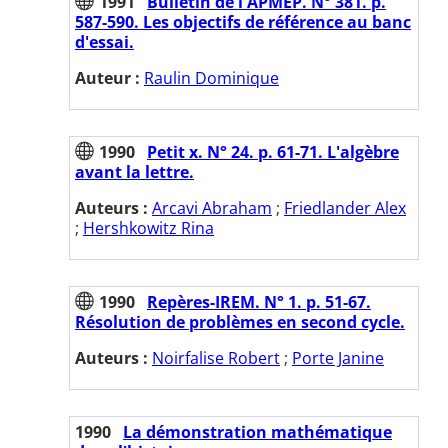
1991
Bulletin de l'APMEP. N° 381. p.
587-590. Les objectifs de référence au banc
d'essai.
Auteur :
Raulin Dominique
1990
Petit x. N° 24. p. 61-71. L'algèbre
avant la lettre.
Auteurs :
Arcavi Abraham
;
Friedlander Alex
;
Hershkowitz Rina
1990
Repères-IREM. N° 1. p. 51-67.
Résolution de problèmes en second cycle.
Auteurs :
Noirfalise Robert
;
Porte Janine
1990
La démonstration mathématique