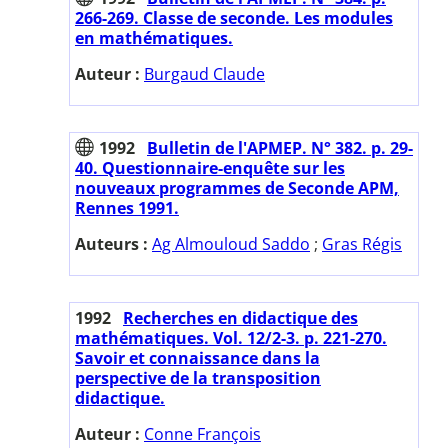
266-269. Classe de seconde. Les modules
en mathématiques.
Auteur :
Burgaud Claude
1992
Bulletin de l'APMEP. N° 382. p. 29-
40. Questionnaire-enquête sur les
nouveaux programmes de Seconde APM,
Rennes 1991.
Auteurs :
Ag Almouloud Saddo
;
Gras Régis
1992
Recherches en didactique des
mathématiques. Vol. 12/2-3. p. 221-270.
Savoir et connaissance dans la
perspective de la transposition
didactique.
Auteur :
Conne François