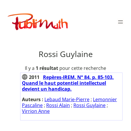
Aller
au
Publimath
contenu
Rossi Guylaine
Il y a
1 résultat
pour cette recherche
2011
Repères-IREM. N° 84. p. 85-103.
Quand le haut potentiel intellectuel
devient un handicap.
Auteurs :
Lebaud Marie-Pierre
;
Lemonnier
Pascaline
;
Rossi Alain
;
Rossi Guylaine
;
Virrion Anne