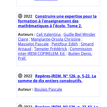
2022
Construire une expertise pour la
formation à l'enseignement des
mathématiques à l'école. Tome 2.
Auteurs :
Celi Valentina
;
Guille-Biel Winder
Claire
;
Mangiante-Orsola Christine
;
Masselot Pascale
;
Petitfour Edith
;
Simard
Arnaud
;
Tempier Frédérick
;
Commission
inter-IREM COPIRELEM. Ed.
;
Butlen Denis.
Préf.
2022
Repères-IREM. N° 126. p. 5-22. La
somme de dix entiers consécutifs.
Auteur :
Boulais Pascale
2022
Repères-IREM. N° 126. p. 23-42. Le