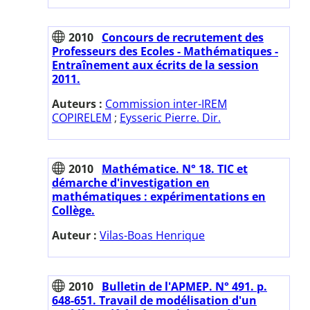
2010
Concours de recrutement des
Professeurs des Ecoles - Mathématiques -
Entraînement aux écrits de la session
2011.
Auteurs :
Commission inter-IREM
COPIRELEM
;
Eysseric Pierre. Dir.
2010
Mathématice. N° 18. TIC et
démarche d'investigation en
mathématiques : expérimentations en
Collège.
Auteur :
Vilas-Boas Henrique
2010
Bulletin de l'APMEP. N° 491. p.
648-651. Travail de modélisation d'un