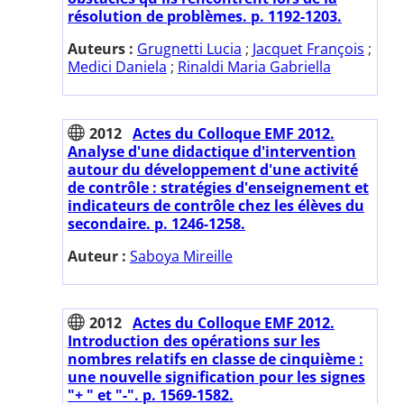
résolution de problèmes. p. 1192-1203.
Auteurs :
Grugnetti Lucia
;
Jacquet François
;
Medici Daniela
;
Rinaldi Maria Gabriella
2012
Actes du Colloque EMF 2012.
Analyse d'une didactique d'intervention
autour du développement d'une activité
de contrôle : stratégies d'enseignement et
indicateurs de contrôle chez les élèves du
secondaire. p. 1246-1258.
Auteur :
Saboya Mireille
2012
Actes du Colloque EMF 2012.
Introduction des opérations sur les
nombres relatifs en classe de cinquième :
une nouvelle signification pour les signes
"+ " et "-". p. 1569-1582.