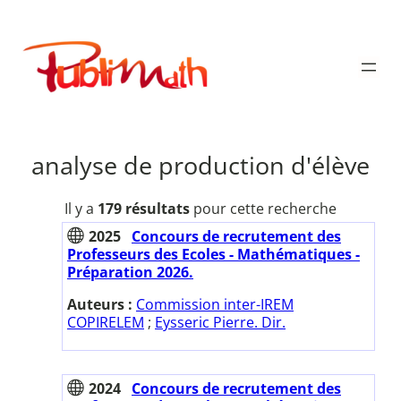
Aller
au
Publimath
contenu
analyse de production d'élève
Il y a
179 résultats
pour cette recherche
2025
Concours de recrutement des
Professeurs des Ecoles - Mathématiques -
Préparation 2026.
Auteurs :
Commission inter-IREM
COPIRELEM
;
Eysseric Pierre. Dir.
2024
Concours de recrutement des