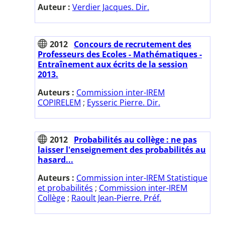
Auteur :
Verdier Jacques. Dir.
2012
Concours de recrutement des
Professeurs des Ecoles - Mathématiques -
Entraînement aux écrits de la session
2013.
Auteurs :
Commission inter-IREM
COPIRELEM
;
Eysseric Pierre. Dir.
2012
Probabilités au collège : ne pas
laisser l'enseignement des probabilités au
hasard...
Auteurs :
Commission inter-IREM Statistique
et probabilités
;
Commission inter-IREM
Collège
;
Raoult Jean-Pierre. Préf.