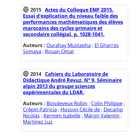
2015
Actes du Colloque EMF 2015.
Essai d'explication du niveau faible des
performances mathématiques des élèves
marocains des cycles primaire et
secondaire collégial. p. 1028-1041.
Auteurs :
Ourahay Mustapha
;
El Gharras
Somaya
;
Rouan Omar
2014
Cahiers du Laboratoire de
Didactique André Revuz. N° 9. Séminaire
alpin 2013 du groupe sciences
expérimentales du LDAR.
Auteurs :
Boisdeveux Robin
;
Colin Philippe
;
Crépin Patricia
;
Hosson Cécile de
;
Decamp
Nicolas
;
Kermen Isabelle
;
Maron Valentin
;
Martinez Luz