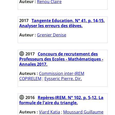
Auteur :
Renou Claire
2017
Tangente Education. N° 41. p. 14-15.
Analyser les erreurs des élèves.
Auteur :
Grenier Denise
2017
Concours de recrutement des
Professeurs des Ecoles - Mathématiques -
Annales 2017.
Auteurs :
Commission inter-IREM
COPIRELEM
;
Eysseric Pierre. Dir.
2016
Repères-IREM. N° 102. p. 5-12. La
formule de l'aire du triangle.
Auteurs :
Viard Katia
;
Moussard Guillaume