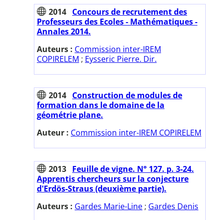
2014
Concours de recrutement des
Professeurs des Ecoles - Mathématiques -
Annales 2014.
Auteurs :
Commission inter-IREM
COPIRELEM
;
Eysseric Pierre. Dir.
2014
Construction de modules de
formation dans le domaine de la
géométrie plane.
Auteur :
Commission inter-IREM COPIRELEM
2013
Feuille de vigne. N° 127. p. 3-24.
Apprentis chercheurs sur la conjecture
d'Erdös-Straus (deuxième partie).
Auteurs :
Gardes Marie-Line
;
Gardes Denis