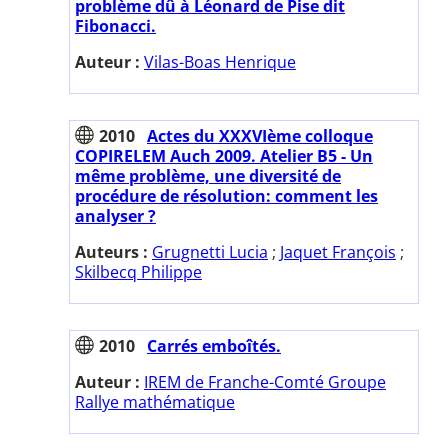
problème dû à Léonard de Pise dit
Fibonacci.
Auteur :
Vilas-Boas Henrique
2010
Actes du XXXVIème colloque
COPIRELEM Auch 2009. Atelier B5 - Un
même problème, une diversité de
procédure de résolution: comment les
analyser ?
Auteurs :
Grugnetti Lucia
;
Jaquet François
;
Skilbecq Philippe
2010
Carrés emboîtés.
Auteur :
IREM de Franche-Comté Groupe
Rallye mathématique