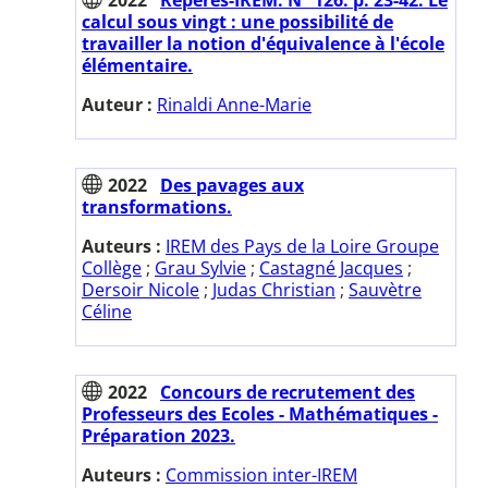
calcul sous vingt : une possibilité de
travailler la notion d'équivalence à l'école
élémentaire.
Auteur :
Rinaldi Anne-Marie
2022
Des pavages aux
transformations.
Auteurs :
IREM des Pays de la Loire Groupe
Collège
;
Grau Sylvie
;
Castagné Jacques
;
Dersoir Nicole
;
Judas Christian
;
Sauvètre
Céline
2022
Concours de recrutement des
Professeurs des Ecoles - Mathématiques -
Préparation 2023.
Auteurs :
Commission inter-IREM