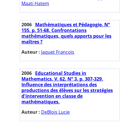
Maati Hatem
2006
Mathématiques et Pédagogie. N°
155. p. 51-68. Confrontations
mathématiques, quels apports pour les
maîtres ?
Auteur :
Jaquet François
2006
Educational Studies in
Mathematics. V. 62. N° 3. p. 307-329.
Influence des interprétations des
productions des élèves sur les stratégies
d'intervention en classe de
mathématiques.
Auteur :
DeBlois Lucie