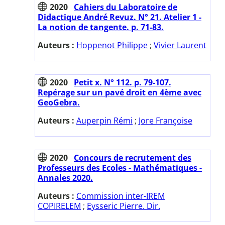
2020
Cahiers du Laboratoire de
Didactique André Revuz. N° 21. Atelier 1 -
La notion de tangente. p. 71-83.
Auteurs :
Hoppenot Philippe
;
Vivier Laurent
2020
Petit x. N° 112. p. 79-107.
Repérage sur un pavé droit en 4ème avec
GeoGebra.
Auteurs :
Auperpin Rémi
;
Jore Françoise
2020
Concours de recrutement des
Professeurs des Ecoles - Mathématiques -
Annales 2020.
Auteurs :
Commission inter-IREM
COPIRELEM
;
Eysseric Pierre. Dir.