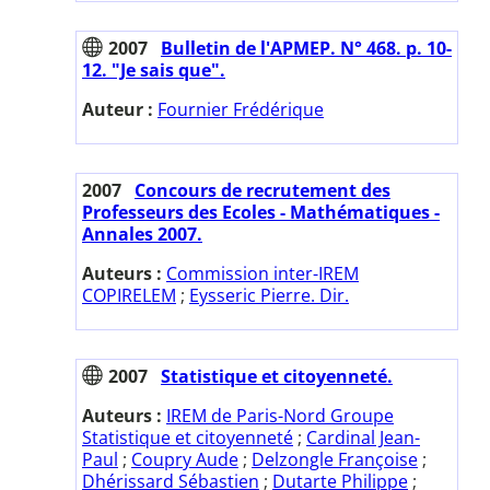
2007
Bulletin de l'APMEP. N° 468. p. 10-
12. "Je sais que".
Auteur :
Fournier Frédérique
2007
Concours de recrutement des
Professeurs des Ecoles - Mathématiques -
Annales 2007.
Auteurs :
Commission inter-IREM
COPIRELEM
;
Eysseric Pierre. Dir.
2007
Statistique et citoyenneté.
Auteurs :
IREM de Paris-Nord Groupe
Statistique et citoyenneté
;
Cardinal Jean-
Paul
;
Coupry Aude
;
Delzongle Françoise
;
Dhérissard Sébastien
;
Dutarte Philippe
;