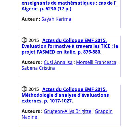
enseignants de mathématiques : cas de l'
Algérie. p. 623A (17 p.)
Auteur :
Sayah Karima
2015
Actes du Colloque EMF 2015.
Evaluation formative à travers les TICE : le
projet FASMED en Italie. p. 876-880.
Auteurs :
Cusi Annalisa
;
Morselli Francesca
;
Sabena Cristina
2015
Actes du Colloque EMF 2015.
Méthodologie d'analyse d'évaluations
externes. p. 1017-1027.
Auteurs :
Grugeon-Allys Brigitte
;
Grappin
Nadine