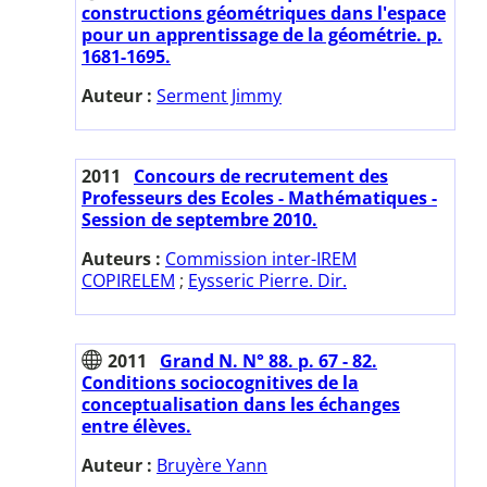
constructions géométriques dans l'espace
pour un apprentissage de la géométrie. p.
1681-1695.
Auteur :
Serment Jimmy
2011
Concours de recrutement des
Professeurs des Ecoles - Mathématiques -
Session de septembre 2010.
Auteurs :
Commission inter-IREM
COPIRELEM
;
Eysseric Pierre. Dir.
2011
Grand N. N° 88. p. 67 - 82.
Conditions sociocognitives de la
conceptualisation dans les échanges
entre élèves.
Auteur :
Bruyère Yann