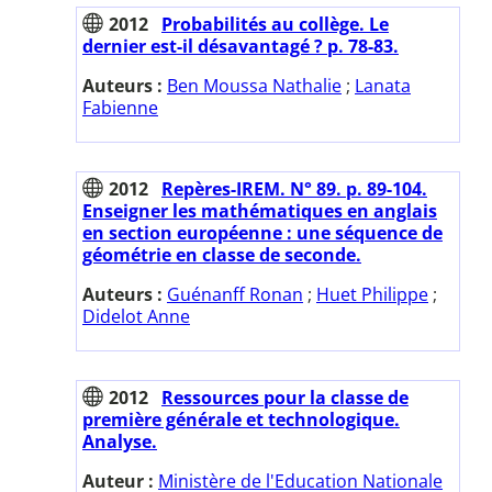
2012
Probabilités au collège. Le
dernier est-il désavantagé ? p. 78-83.
Auteurs :
Ben Moussa Nathalie
;
Lanata
Fabienne
2012
Repères-IREM. N° 89. p. 89-104.
Enseigner les mathématiques en anglais
en section européenne : une séquence de
géométrie en classe de seconde.
Auteurs :
Guénanff Ronan
;
Huet Philippe
;
Didelot Anne
2012
Ressources pour la classe de
première générale et technologique.
Analyse.
Auteur :
Ministère de l'Education Nationale