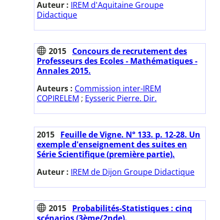
Auteur :
IREM d'Aquitaine Groupe
Didactique
2015
Concours de recrutement des
Professeurs des Ecoles - Mathématiques -
Annales 2015.
Auteurs :
Commission inter-IREM
COPIRELEM
;
Eysseric Pierre. Dir.
2015
Feuille de Vigne. N° 133. p. 12-28. Un
exemple d'enseignement des suites en
Série Scientifique (première partie).
Auteur :
IREM de Dijon Groupe Didactique
2015
Probabilités-Statistiques : cinq
scénarios (3ème/2nde).