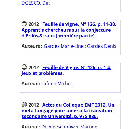
DGESCO. Dir.
2012
Feuille de vigne. N° 126. p. 11-30.
Apprentis chercheurs sur la conjecture
d'Erdös-Straus (première partie).
Auteurs :
Gardes Marie-Line
;
Gardes Denis
2012
Feuille de Vigne. N° 126. p. 1-4.
Jeux et problèmes.
Auteur :
Lafond Michel
2012
Actes du Colloque EMF 2012. Un
méta-langage pour aider à la transition
secondaire-université. p. 975-986.
Auteur :
De Vleeschouwer Martine