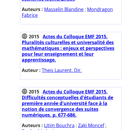
Auteurs :
Masselin Blandine
;
Mondragon
Fabrice
2015
Actes du Colloque EMF 2015.
Pluralités culturelles et universalité des
mathématiques : enjeux et perspectives
pour leur enseignement et leur
apprentissage.
Auteur :
Theis Laurent. Dir.
2015
Actes du Colloque EMF 2015.
Difficultés conceptuelles d'étudiants de
première année d'université face à la
notion de convergence des suites
numériques. p. 677-686.
Auteurs :
Litim Bouchra
;
Zaki Moncef
;