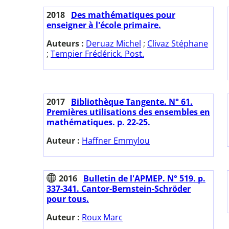
2018
Des mathématiques pour
enseigner à l'école primaire.
Auteurs :
Deruaz Michel
;
Clivaz Stéphane
;
Tempier Frédérick. Post.
2017
Bibliothèque Tangente. N° 61.
Premières utilisations des ensembles en
mathématiques. p. 22-25.
Auteur :
Haffner Emmylou
2016
Bulletin de l'APMEP. N° 519. p.
337-341. Cantor-Bernstein-Schröder
pour tous.
Auteur :
Roux Marc