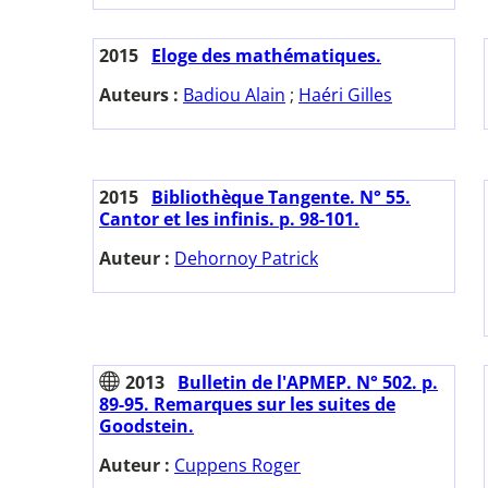
2015
Eloge des mathématiques.
Auteurs :
Badiou Alain
;
Haéri Gilles
2015
Bibliothèque Tangente. N° 55.
Cantor et les infinis. p. 98-101.
Auteur :
Dehornoy Patrick
2013
Bulletin de l'APMEP. N° 502. p.
89-95. Remarques sur les suites de
Goodstein.
Auteur :
Cuppens Roger