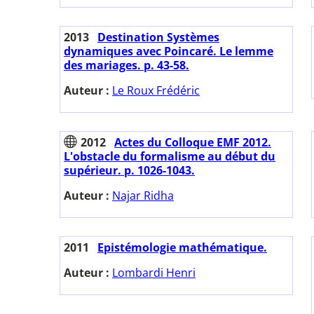
2013
Destination Systèmes
dynamiques avec Poincaré. Le lemme
des mariages. p. 43-58.
Auteur :
Le Roux Frédéric
2012
Actes du Colloque EMF 2012.
L'obstacle du formalisme au début du
supérieur. p. 1026-1043.
Auteur :
Najar Ridha
2011
Epistémologie mathématique.
Auteur :
Lombardi Henri