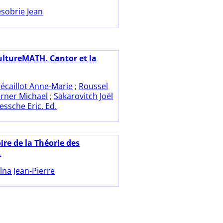
sobrie Jean
ultureMATH. Cantor et la
écaillot Anne-Marie
;
Roussel
rner Michael
;
Sakarovitch Joël
ssche Eric. Ed.
ire de la Théorie des
.
lna Jean-Pierre