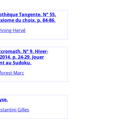
iothèque Tangente. N° 55.
xiome du choix. p. 84-86.
hning Hervé
ccromath. N° 9. Hiver-
014. p. 24-29. Jouer
nt au Sudoku.
forest Marc
yse.
stantini Gilles