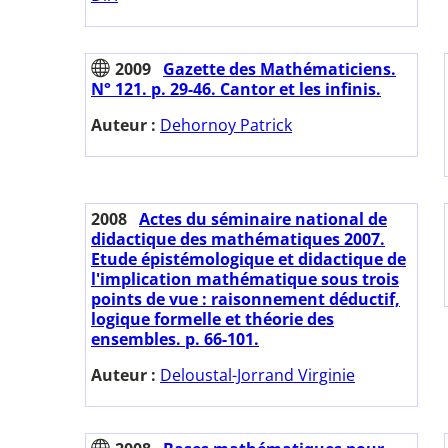
2009
Gazette des Mathématiciens.
N° 121. p. 29-46. Cantor et les infinis.
Auteur :
Dehornoy Patrick
2008
Actes du séminaire national de
didactique des mathématiques 2007.
Etude épistémologique et didactique de
l'implication mathématique sous trois
points de vue : raisonnement déductif,
logique formelle et théorie des
ensembles. p. 66-101.
Auteur :
Deloustal-Jorrand Virginie