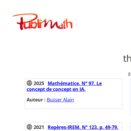
Aller
au
Publimath
contenu
t
I
2025
Mathématice. N° 97. Le
concept de concept en IA.
Auteur :
Busser Alain
2021
Repères-IREM. N° 123. p. 49-79.