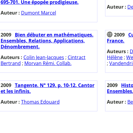
695-701. Une épopée prodigieuse.
Auteur :
De
Auteur :
Dumont Marcel
2009
Bien débuter en mathématiques.
2009
C
Ensembles, Relations, Applications,
France.
Dénombrement.
Auteurs :
D
Auteurs :
Colin Jean-Jacques
;
Cintract
Hélène
;
We
Bertrand
;
Morvan Rémi. Collab.
;
Vandendrie
2009
Tangente. N° 129. p. 10-12. Cantor
2009
Histo
et les infinis.
Ensembles
Auteur :
Thomas Edouard
Auteur :
Be