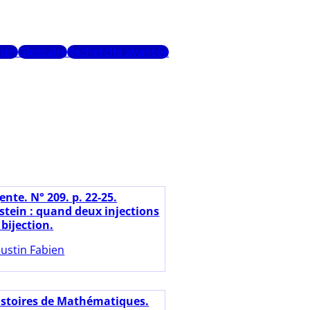
urs
Glossaire
Recherche avancée
nte. N° 209. p. 22-25.
stein : quand deux injections
bijection.
ustin Fabien
istoires de Mathématiques.