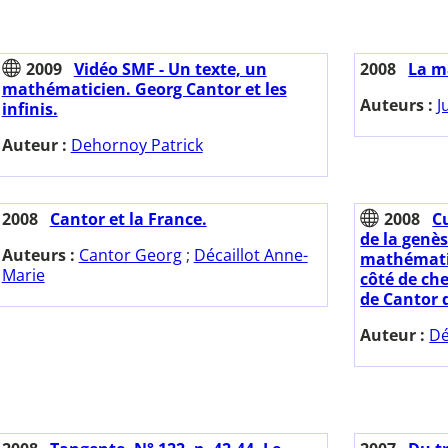
2009
Vidéo SMF - Un texte, un
2008
La m
mathématicien. Georg Cantor et les
Auteurs :
J
infinis.
Auteur :
Dehornoy Patrick
2008
Cantor et la France.
2008
C
de la genè
Auteurs :
Cantor Georg
;
Décaillot Anne-
mathémati
Marie
côté de che
de Cantor d
Auteur :
Dé