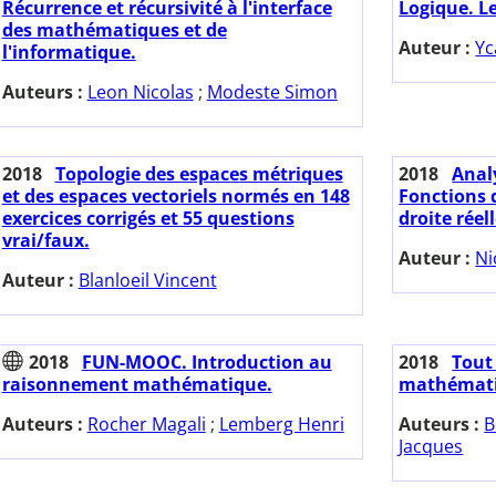
Récurrence et récursivité à l'interface
Logique. L
des mathématiques et de
Auteur :
Yc
l'informatique.
Auteurs :
Leon Nicolas
;
Modeste Simon
2018
Topologie des espaces métriques
2018
Anal
et des espaces vectoriels normés en 148
Fonctions d
exercices corrigés et 55 questions
droite réell
vrai/faux.
Auteur :
Ni
Auteur :
Blanloeil Vincent
2018
FUN-MOOC. Introduction au
2018
Tout 
raisonnement mathématique.
mathématiq
Auteurs :
Rocher Magali
;
Lemberg Henri
Auteurs :
B
Jacques