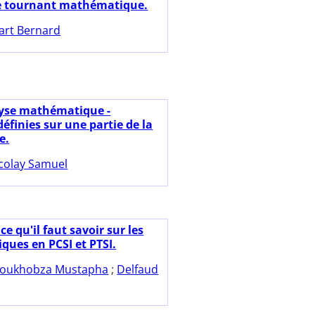
e tournant mathématique.
art Bernard
yse mathématique -
éfinies sur une partie de la
e.
colay Samuel
ce qu'il faut savoir sur les
ues en PCSI et PTSI.
oukhobza Mustapha
;
Delfaud