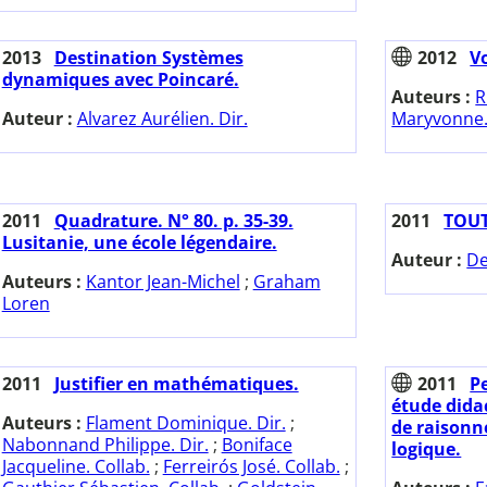
2013
Destination Systèmes
2012
V
dynamiques avec Poincaré.
Auteurs :
R
Auteur :
Alvarez Aurélien. Dir.
Maryvonne.
2011
Quadrature. N° 80. p. 35-39.
2011
TOUT
Lusitanie, une école légendaire.
Auteur :
De
Auteurs :
Kantor Jean-Michel
;
Graham
Loren
2011
Justifier en mathématiques.
2011
Pe
étude dida
Auteurs :
Flament Dominique. Dir.
;
de raison
Nabonnand Philippe. Dir.
;
Boniface
logique.
Jacqueline. Collab.
;
Ferreirós José. Collab.
;