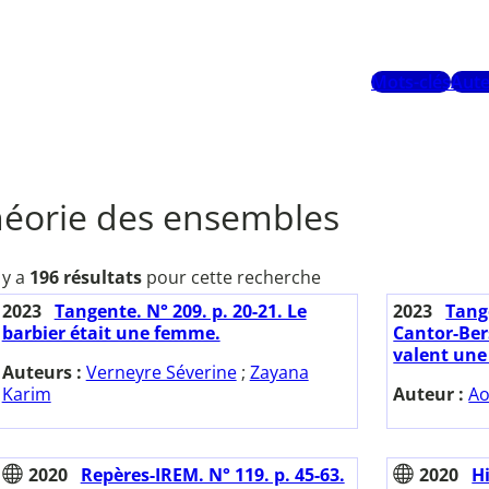
Mots-clés
Aute
héorie des ensembles
l y a
196 résultats
pour cette recherche
2023
Tangente. N° 209. p. 20-21. Le
2023
Tange
barbier était une femme.
Cantor-Ber
valent une 
Auteurs :
Verneyre Séverine
;
Zayana
Karim
Auteur :
Ao
2020
Repères-IREM. N° 119. p. 45-63.
2020
H