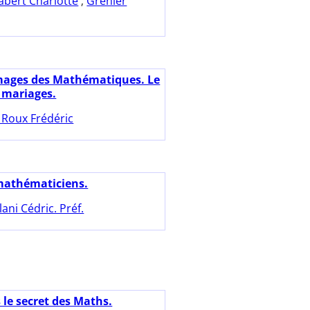
abert Charlotte
;
Grenier
mages des Mathématiques. Le
 mariages.
 Roux Frédéric
mathématiciens.
llani Cédric. Préf.
 le secret des Maths.