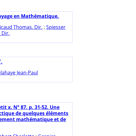
oyage en Mathématique.
icaud Thomas. Dir.
;
Spiesser
 Dir.
.
lahaye Jean-Paul
tit x. N° 87. p. 31-52. Une
ctique de quelques éléments
nement mathématique et de