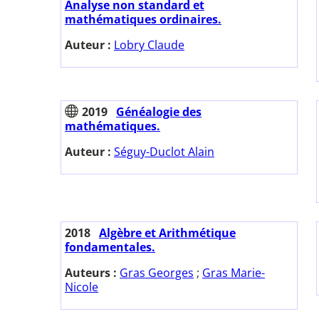
Analyse non standard et
mathématiques ordinaires.
Auteur :
Lobry Claude
2019
Généalogie des
mathématiques.
Auteur :
Séguy-Duclot Alain
2018
Algèbre et Arithmétique
fondamentales.
Auteurs :
Gras Georges
;
Gras Marie-
Nicole