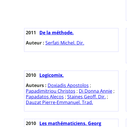
2011
De la méthode.
Auteur :
Serfati Michel. Dir.
2010
Logicomix.
Auteurs :
Doxiadis Apostolos
;
Papadimitriou Christos
;
Di Donna Annie
;
Papadatos Alecos
;
Staines Geoff. Dir.
;
Dauzat Pierre-Emmanuel. Trad.
2010
Les mathématiciens. Georg