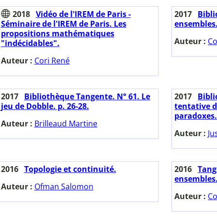
2018
Vidéo de l'IREM de Paris -
2017
Bibl
Séminaire de l'IREM de Paris. Les
ensembles
propositions mathématiques
Auteur :
Co
"indécidables".
Auteur :
Cori René
2017
Bibliothèque Tangente. N° 61. Le
2017
Bibl
jeu de Dobble. p. 26-28.
tentative 
paradoxes. 
Auteur :
Brilleaud Martine
Auteur :
Ju
2016
Topologie et continuité.
2016
Tange
ensembles
Auteur :
Ofman Salomon
Auteur :
Co