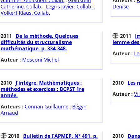
Gauthier Sébastien. Collab.
;
Goldstein
Auteurs :
F
Catherine. Collab.
;
Legris Javier. Collab.
;
Denise
Volkert Klaus. Collab.
2011
De la méthode. Quelques
2011
I
difficultés du structuralisme
lemme des
mathématique. p. 334-348.
Auteur :
Le
Auteur :
Mosconi Michel
2010
J'intègre. Mathématiques :
2010
Les 
méthodes et exercices : BCPST 1re
Auteur :
Vi
année.
Auteurs :
Connan Guillaume
;
Bégyn
Arnaud
2010
Bulletin de l'APMEP. N° 491. p.
2010
Dans