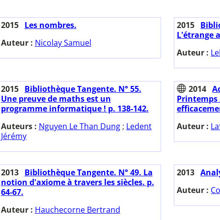
2015
Les nombres.
2015
Bibl
L'étrange a
Auteur :
Nicolay Samuel
Auteur :
Le
2015
Bibliothèque Tangente. N° 55.
2014
A
Une preuve de maths est un
Printemps 2
programme informatique ! p. 138-142.
efficaceme
Auteurs :
Nguyen Le Than Dung
;
Ledent
Auteur :
La
Jérémy
2013
Bibliothèque Tangente. N° 49. La
2013
Anal
notion d'axiome à travers les siècles. p.
Auteur :
Co
64-67.
Auteur :
Hauchecorne Bertrand