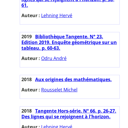
61.
Auteur :
Lehning Hervé
2019
Bibliothèque Tangente. N° 23.
Edition 2019. Enquête géométrique sur un
tableau. p. 60-63.
Auteur :
Odru André
2018
Aux origines des mathématiques.
Auteur :
Rousselet Michel
2018
Tangente Hors-série. N° 66. p. 26-27.
Des lignes qui se rejoignent à l'horizon.
Auteur :
Lehning Hervé