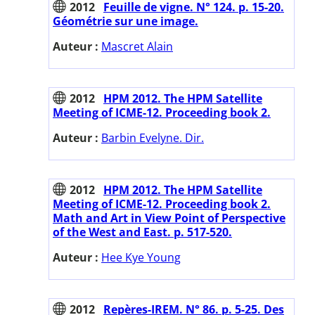
2012
Feuille de vigne. N° 124. p. 15-20.
Géométrie sur une image.
Auteur :
Mascret Alain
2012
HPM 2012. The HPM Satellite
Meeting of ICME-12. Proceeding book 2.
Auteur :
Barbin Evelyne. Dir.
2012
HPM 2012. The HPM Satellite
Meeting of ICME-12. Proceeding book 2.
Math and Art in View Point of Perspective
of the West and East. p. 517-520.
Auteur :
Hee Kye Young
2012
Repères-IREM. N° 86. p. 5-25. Des