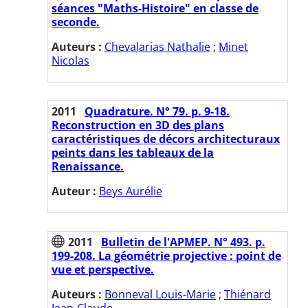
séances "Maths-Histoire" en classe de
seconde.
Auteurs :
Chevalarias Nathalie
;
Minet
Nicolas
2011
Quadrature. N° 79. p. 9-18.
Reconstruction en 3D des plans
caractéristiques de décors architecturaux
peints dans les tableaux de la
Renaissance.
Auteur :
Beys Aurélie
2011
Bulletin de l'APMEP. N° 493. p.
199-208. La géométrie projective : point de
vue et perspective.
Auteurs :
Bonneval Louis-Marie
;
Thiénard
Jean-Claude