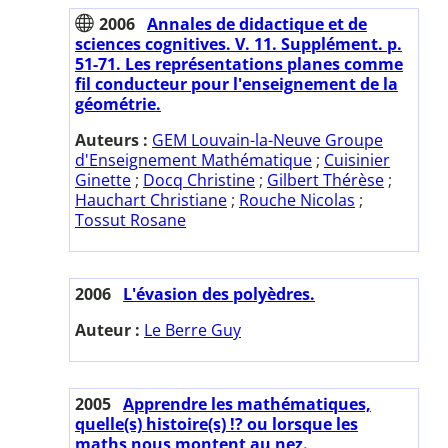
2006
Annales de didactique et de
sciences cognitives. V. 11. Supplément. p.
51-71. Les représentations planes comme
fil conducteur pour l'enseignement de la
géométrie.
Auteurs :
GEM Louvain-la-Neuve Groupe
d'Enseignement Mathématique
;
Cuisinier
Ginette
;
Docq Christine
;
Gilbert Thérèse
;
Hauchart Christiane
;
Rouche Nicolas
;
Tossut Rosane
2006
L'évasion des polyèdres.
Auteur :
Le Berre Guy
2005
Apprendre les mathématiques,
quelle(s) histoire(s) !? ou lorsque les
maths nous montent au nez.