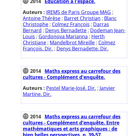
2014
Education à l'espace.
Auteurs :
IREMS de Paris Groupe MAG
;
Antoine Thérèse
;
Barret Christian
;
Blanc
Christophe
;
Colmez François
;
Darras
Bernard
;
Denys Bernadette
;
Dodeman Jean-
Louis
;
Gordonova Marianna
;
Herth
Christiane
;
Mandelbrot Mireille
;
Colmez
François. Dir.
;
Denys Bernadette. Dir.
2014
Maths express au carrefour des
cultures - Complément d'enquête.
Auteurs :
Pestel Marie-José. Dir.
;
Janvier
Martine. Dir.
2014
Maths express au carrefour des
cultures - Complément d'enquête. Entre
mathématiques et arts graphiques : de
bien belles perspectives. p. 39-57.