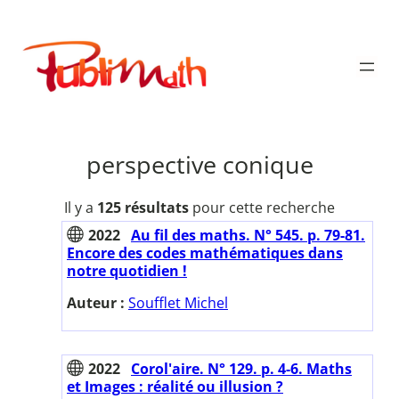
Aller
au
Publimath
contenu
perspective conique
Il y a
125 résultats
pour cette recherche
2022
Au fil des maths. N° 545. p. 79-81.
Encore des codes mathématiques dans
notre quotidien !
Auteur :
Soufflet Michel
2022
Corol'aire. N° 129. p. 4-6. Maths
et Images : réalité ou illusion ?