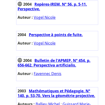
2004
Repères-IREM. N° 56. p. 5-11.
Perspective.
Auteur :
Vogel Nicole
2004
Perspective à points de fuite.
Auteur :
Vogel Nicole
2004
Bulletin de l'APMEP. N° 454. p.
656-662. Perspectiva artificialis.
Auteur :
Favennec Denis
2003
Mathématiques et Pédagogie. N°
140. p. 53-70. Vers la géométrie projective.
Auteurs :
Ballieu Michel
;
Guissard Marie-