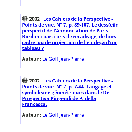
2002
Les Cahiers de la Perspective -
Points de vue. N° 7. p. 89-107. Le dess(e)in
perspectif de l'Annonciation de Paris
Bordon : parti-pris de recadrage, de hors-
cadre, ou de projection de l'en-deçà d'un
tableau ?
Auteur :
Le Goff Jean-Pierre
2002
Les Cahiers de la Perspective -
Points de vue. N° 7. p. 7-44. Langage et
symbolisme géométriques dans le De
Prospectiva Pingendi de P. della
Francesca.
Auteur :
Le Goff Jean-Pierre