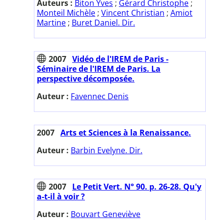
Auteurs :
Biton Yves
;
Gérard Christophe
;
Monteil Michèle
;
Vincent Christian
;
Amiot
Martine
;
Buret Daniel. Dir.
2007
Vidéo de l'IREM de Paris -
Séminaire de l'IREM de Paris. La
perspective décomposée.
Auteur :
Favennec Denis
2007
Arts et Sciences à la Renaissance.
Auteur :
Barbin Evelyne. Dir.
2007
Le Petit Vert. N° 90. p. 26-28. Qu'y
a-t-il à voir ?
Auteur :
Bouvart Geneviève