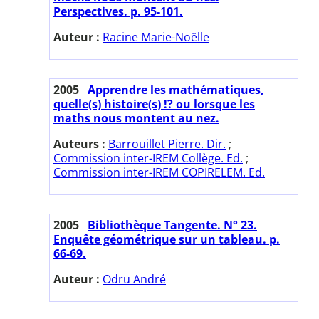
Perspectives. p. 95-101.
Auteur :
Racine Marie-Noëlle
2005
Apprendre les mathématiques,
quelle(s) histoire(s) !? ou lorsque les
maths nous montent au nez.
Auteurs :
Barrouillet Pierre. Dir.
;
Commission inter-IREM Collège. Ed.
;
Commission inter-IREM COPIRELEM. Ed.
2005
Bibliothèque Tangente. N° 23.
Enquête géométrique sur un tableau. p.
66-69.
Auteur :
Odru André