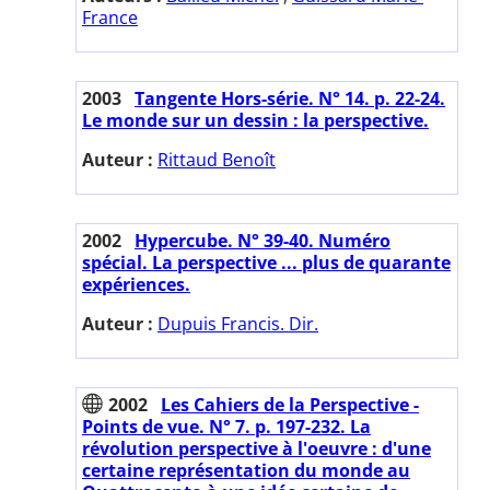
France
2003
Tangente Hors-série. N° 14. p. 22-24.
Le monde sur un dessin : la perspective.
Auteur :
Rittaud Benoît
2002
Hypercube. N° 39-40. Numéro
spécial. La perspective ... plus de quarante
expériences.
Auteur :
Dupuis Francis. Dir.
2002
Les Cahiers de la Perspective -
Points de vue. N° 7. p. 197-232. La
révolution perspective à l'oeuvre : d'une
certaine représentation du monde au