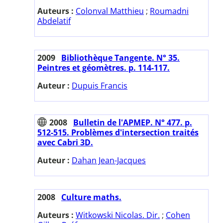
Auteurs :
Colonval Matthieu
;
Roumadni
Abdelatif
2009
Bibliothèque Tangente. N° 35.
Peintres et géomètres. p. 114-117.
Auteur :
Dupuis Francis
2008
Bulletin de l'APMEP. N° 477. p.
512-515. Problèmes d'intersection traités
avec Cabri 3D.
Auteur :
Dahan Jean-Jacques
2008
Culture maths.
Auteurs :
Witkowski Nicolas. Dir.
;
Cohen