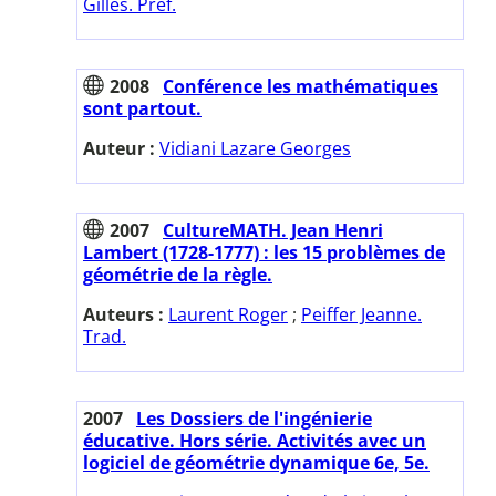
Gilles. Préf.
2008
Conférence les mathématiques
sont partout.
Auteur :
Vidiani Lazare Georges
2007
CultureMATH. Jean Henri
Lambert (1728-1777) : les 15 problèmes de
géométrie de la règle.
Auteurs :
Laurent Roger
;
Peiffer Jeanne.
Trad.
2007
Les Dossiers de l'ingénierie
éducative. Hors série. Activités avec un
logiciel de géométrie dynamique 6e, 5e.