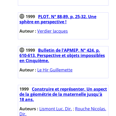
1999
PLOT. N° 88-89. p. 25-32. Une
sphère en perspective !
Auteur :
Verdier Jacques
1999
Bulletin de l'APMEP. N° 424. p.
610-613. Perspective et objets impossibles
en Cinquième.
Auteur :
Le Hir Guillemette
1999
Construire et représenter. Un aspect
de la géométrie de la maternelle jusqu'à
18 ans.
Auteurs :
Lismont Luc. Dir.
;
Rouche Nicolas.
Dir.