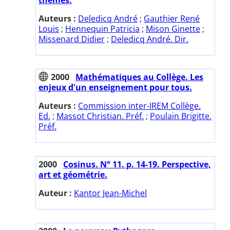
Auteurs :
Deledicq André
;
Gauthier René
Louis
;
Hennequin Patricia
;
Mison Ginette
;
Missenard Didier
;
Deledicq André. Dir.
2000
Mathématiques au Collège. Les
enjeux d'un enseignement pour tous.
Auteurs :
Commission inter-IREM Collège.
Ed.
;
Massot Christian. Préf.
;
Poulain Brigitte.
Préf.
2000
Cosinus. N° 11. p. 14-19. Perspective,
art et géométrie.
Auteur :
Kantor Jean-Michel