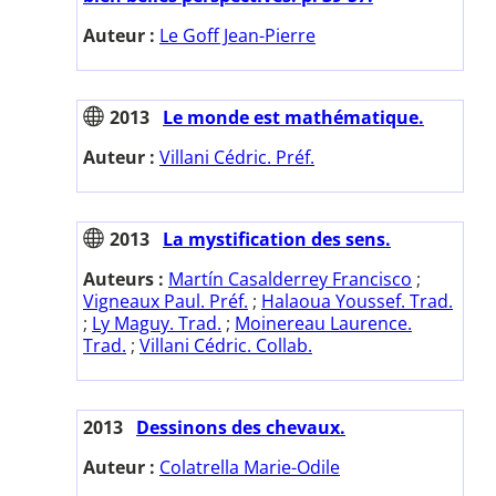
Auteur :
Le Goff Jean-Pierre
2013
Le monde est mathématique.
Auteur :
Villani Cédric. Préf.
2013
La mystification des sens.
Auteurs :
Martín Casalderrey Francisco
;
Vigneaux Paul. Préf.
;
Halaoua Youssef. Trad.
;
Ly Maguy. Trad.
;
Moinereau Laurence.
Trad.
;
Villani Cédric. Collab.
2013
Dessinons des chevaux.
Auteur :
Colatrella Marie-Odile