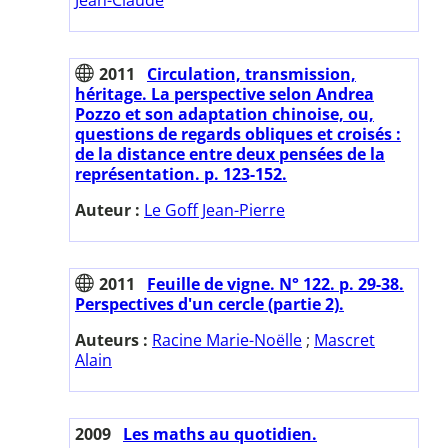
2011
Circulation, transmission,
héritage. La perspective selon Andrea
Pozzo et son adaptation chinoise, ou,
questions de regards obliques et croisés :
de la distance entre deux pensées de la
représentation. p. 123-152.
Auteur :
Le Goff Jean-Pierre
2011
Feuille de vigne. N° 122. p. 29-38.
Perspectives d'un cercle (partie 2).
Auteurs :
Racine Marie-Noëlle
;
Mascret
Alain
2009
Les maths au quotidien.