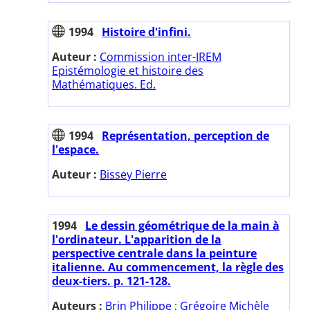
1994
Histoire d'infini.
Auteur :
Commission inter-IREM
Epistémologie et histoire des
Mathématiques. Ed.
1994
Représentation, perception de
l'espace.
Auteur :
Bissey Pierre
1994
Le dessin géométrique de la main à
l'ordinateur. L'apparition de la
perspective centrale dans la peinture
italienne. Au commencement, la règle des
deux-tiers. p. 121-128.
Auteurs :
Brin Philippe
;
Grégoire Michèle