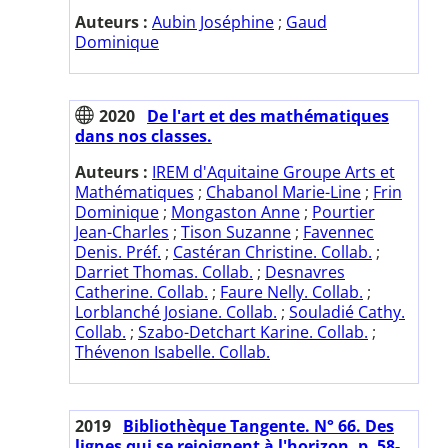
Auteurs :
Aubin Joséphine
;
Gaud
Dominique
2020
De l'art et des mathématiques
dans nos classes.
Auteurs :
IREM d'Aquitaine Groupe Arts et
Mathématiques
;
Chabanol Marie-Line
;
Frin
Dominique
;
Mongaston Anne
;
Pourtier
Jean-Charles
;
Tison Suzanne
;
Favennec
Denis. Préf.
;
Castéran Christine. Collab.
;
Darriet Thomas. Collab.
;
Desnavres
Catherine. Collab.
;
Faure Nelly. Collab.
;
Lorblanché Josiane. Collab.
;
Souladié Cathy.
Collab.
;
Szabo-Detchart Karine. Collab.
;
Thévenon Isabelle. Collab.
2019
Bibliothèque Tangente. N° 66. Des
lignes qui se rejoignent à l'horizon. p. 58-