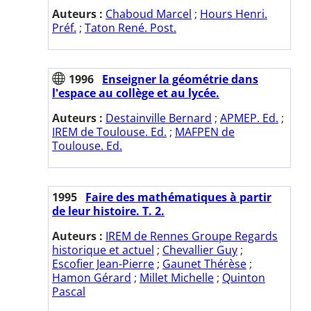
Auteurs :
Chaboud Marcel
;
Hours Henri.
Préf.
;
Taton René. Post.
1996
Enseigner la géométrie dans
l'espace au collège et au lycée.
Auteurs :
Destainville Bernard
;
APMEP. Ed.
;
IREM de Toulouse. Ed.
;
MAFPEN de
Toulouse. Ed.
1995
Faire des mathématiques à partir
de leur histoire. T. 2.
Auteurs :
IREM de Rennes Groupe Regards
historique et actuel
;
Chevallier Guy
;
Escofier Jean-Pierre
;
Gaunet Thérèse
;
Hamon Gérard
;
Millet Michelle
;
Quinton
Pascal