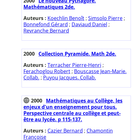
2000
Le nouveau Pythagore.
Mathématiques 2de.
Auteurs :
Koechlin Benoît
;
Simsolo Pierre
;
Bonnefond Gérard
;
Daviaud Daniel
;
Revranche Bernard
2000
Collection Pyramide. Math 2de.
Auteurs :
Terracher Pierre-Henri
;
Ferachoglou Robert
;
Bouscasse Jean-Marie.
Collab.
;
Puyou Jacques. Collab.
2000
Mathématiques au Collège, les
enjeux d'un enseignement pour tous.
Perspective centrale au collège et peut-
être au lycée. p 115-137.
Auteurs :
Cazier Bernard
;
Chamontin
Françoise