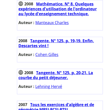
2008
Mathématice. N° 8. Quelques
expériences d'utilisation de l'ordinateur
au lycée d'enseignement technique.
Auteur :
Manteaux Charles
2008
Tangente. N° 125. p. 19-19. Enfin,
Descartes vint !
Auteur :
Cohen Gilles
2008
Tangente. N° 125. p. 20-21. La
courbe du petit déjeuner.
Auteur :
Lehning Hervé
2007
Tous les exercices d'algèbre et de
géométrie MPSI-PCSI-PTSI.