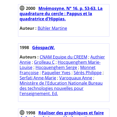
2000
Mnémosyne. N° 16. p. 53-63. La
quadrature du cercle : Pappus et la
quadratrice d'Hippias.
Auteur :
Bühler Martine
1998
GéospacW.
Auteurs :
CNAM Equipe du CREEM
;
Authier
Annie
;
Grolleau C
;
Hocquenghem Marie-
Louise
;
Hocquenghem Serge
;
Monnet
Françoise
;
Paquelier Yves
;
Sérès Philippe
;
Serfati Anne-Marie
;
Varoquaux Anne
;
Ministère de l'Education Nationale Bureau
des technologies nouvelles pour
l'enseignement. Ed.
1998
Réaliser des graphiques et faire