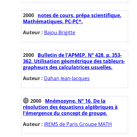
2000
notes de cours. prépa scientifique.
Mathématiques. PC-PC*.
Auteur :
Bajou Brigitte
2000
Bulletin de l'APMEP. N° 428. p. 353-
362. Utilisation géométrique des tableurs-
grapheurs des calculatrices usuelles.
Auteur :
Dahan Jean-Jacques
2000
Mnémosyne. N° 16. De la
résolution des équations algébriques à
l'émergence du concept de groupe.
Auteur :
IREMS de Paris Groupe MATH