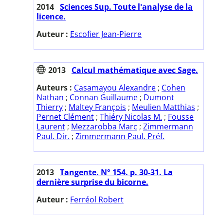
2014
Sciences Sup. Toute l'analyse de la
licence.
Auteur :
Escofier Jean-Pierre
2013
Calcul mathématique avec Sage.
Auteurs :
Casamayou Alexandre
;
Cohen
Nathan
;
Connan Guillaume
;
Dumont
Thierry
;
Maltey François
;
Meulien Matthias
;
Pernet Clément
;
Thiéry Nicolas M.
;
Fousse
Laurent
;
Mezzarobba Marc
;
Zimmermann
Paul. Dir.
;
Zimmermann Paul. Préf.
2013
Tangente. N° 154. p. 30-31. La
dernière surprise du bicorne.
Auteur :
Ferréol Robert