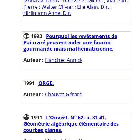
Monasse Denis
;
Rousselet Michel
;
Vial Jean-
Pierre
;
Walter Olivier
;
Elie Alain. Dir.
;
Hirlimann Anne. Dir.
1992
Pourquoi les revêtements de
Poincaré peuvent aider une fourmi
gourmande mais mathématicienne.
Auteur :
Flanchec Annick
1991
ORGE.
Auteur :
Chauvat Gérard
1991
L'Ouvert. N° 62. p. 31-41.
Géométrie algébrique élémentaire des
courbes planes.