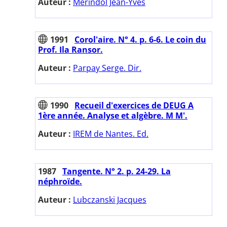
Auteur :
Mérindol Jean-Yves
1991
Corol'aire. N° 4. p. 6-6. Le coin du
Prof. Ila Ransor.
Auteur :
Parpay Serge. Dir.
1990
Recueil d'exercices de DEUG A
1ère année. Analyse et algèbre. M M'.
Auteur :
IREM de Nantes. Ed.
1987
Tangente. N° 2. p. 24-29. La
néphroïde.
Auteur :
Lubczanski Jacques