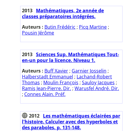
2013
Mathématiques, 2e année de
classes préparatoires intégrées.
Auteurs :
Butin Frédéric
;
Picq Martine
;
Pousin Jérôme
2013
Sciences Sup. Mathématiques Tout-
en-un pour la licence. Niveau 1.
Auteurs :
Buff Xavier
;
Garnier Josselin
;
Halberstadt Emmanuel
;
Lachand-Robert
Thomas
;
Moulin François
;
Sauloy Jacques
;
Ramis Jean-Pierre. Dir.
;
Warusfel André. Dir.
;
Connes Alain. Préf.
2012
Les mathématiques éclairées par
l'histoire. Calculer avec des hyperboles et
des paraboles. p. 131-148.