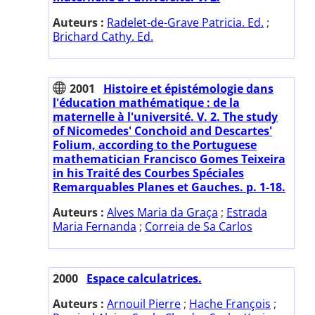
Auteurs :
Radelet-de-Grave Patricia. Ed.
;
Brichard Cathy. Ed.
2001
Histoire et épistémologie dans
l'éducation mathématique : de la
maternelle à l'université. V. 2. The study
of Nicomedes' Conchoid and Descartes'
Folium, according to the Portuguese
mathematician Francisco Gomes Teixeira
in his Traité des Courbes Spéciales
Remarquables Planes et Gauches. p. 1-18.
Auteurs :
Alves Maria da Graça
;
Estrada
Maria Fernanda
;
Correia de Sa Carlos
2000
Espace calculatrices.
Auteurs :
Arnouil Pierre
;
Hache François
;