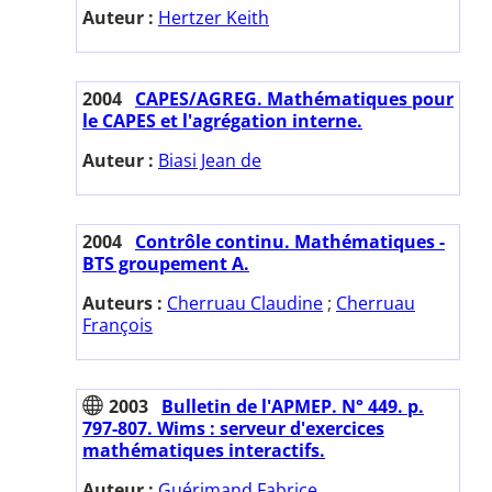
Auteur :
Hertzer Keith
2004
CAPES/AGREG. Mathématiques pour
le CAPES et l'agrégation interne.
Auteur :
Biasi Jean de
2004
Contrôle continu. Mathématiques -
BTS groupement A.
Auteurs :
Cherruau Claudine
;
Cherruau
François
2003
Bulletin de l'APMEP. N° 449. p.
797-807. Wims : serveur d'exercices
mathématiques interactifs.
Auteur :
Guérimand Fabrice