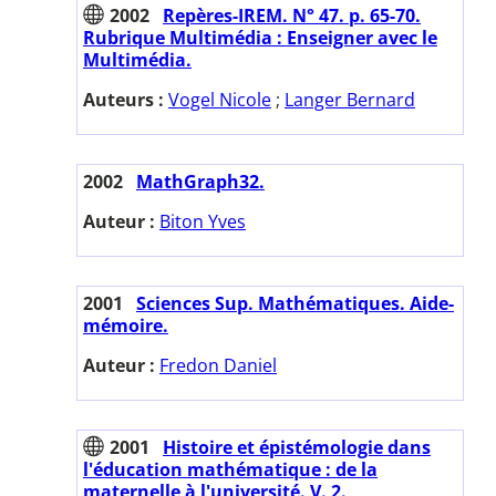
2002
Repères-IREM. N° 47. p. 65-70.
Rubrique Multimédia : Enseigner avec le
Multimédia.
Auteurs :
Vogel Nicole
;
Langer Bernard
2002
MathGraph32.
Auteur :
Biton Yves
2001
Sciences Sup. Mathématiques. Aide-
mémoire.
Auteur :
Fredon Daniel
2001
Histoire et épistémologie dans
l'éducation mathématique : de la
maternelle à l'université. V. 2.