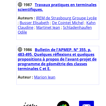
1987
Travaux pratiques en terminales
scientifiques.
Auteurs :
IREM de Strasbourg Groupe Lycée
;
Busser Elisabeth
;
De Cointet Michel
;
Kahn
Claudine
;
Martinet Jean
;
Schladenhaufen
Odile
1986
Bulletin de l'APMEP. N° 355. p.
483-495. Quelques réflexions et quelques
propositions à propos de l'avant-projet de
programme de géométrie des classes
terminales C et E.
Auteur :
Marion Jean