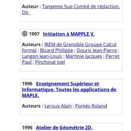
Auteur :
Tangente Sup Comité de rédaction.
Dir.
1997
Initiation à MAPPLE V.
Auteurs :
IREM de Grenoble Groupe Calcul
formel
;
Bizard Philippe
;
Douris Jean-Pierre
;
Langon Jean-Louis
;
Martinie Jacques
;
Perret
Paul
;
Pinchinat Joël
1996
Enseignement Supérieur et
Informatique. Toutes les applications de
MAPLE.
Auteurs :
Leroux Alain
;
Pomès Roland
1996
Atelier de Géométrie 2D.