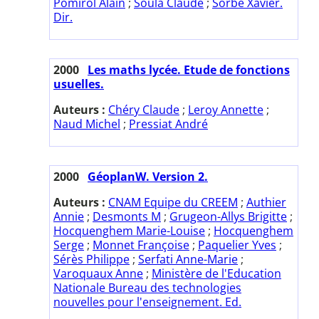
Pomirol Alain
;
Soula Claude
;
Sorbe Xavier.
Dir.
2000
Les maths lycée. Etude de fonctions
usuelles.
Auteurs :
Chéry Claude
;
Leroy Annette
;
Naud Michel
;
Pressiat André
2000
GéoplanW. Version 2.
Auteurs :
CNAM Equipe du CREEM
;
Authier
Annie
;
Desmonts M
;
Grugeon-Allys Brigitte
;
Hocquenghem Marie-Louise
;
Hocquenghem
Serge
;
Monnet Françoise
;
Paquelier Yves
;
Sérès Philippe
;
Serfati Anne-Marie
;
Varoquaux Anne
;
Ministère de l'Education
Nationale Bureau des technologies
nouvelles pour l'enseignement. Ed.