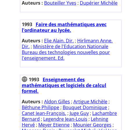
Auteurs :
Bouteiller Yves
;
Dupérier Michèle
1993
Faire des mathématiques avec
l'ordinateur au lycée.
Auteurs :
Elie Alain. Dir.
;
Hirlimann Anne.
Dir.
;
Ministère de l'Education Nationale
Bureau des technologies nouvelles pour
l'enseignement. Ed.
1993
Enseignement des
mathématiques et logiciels de calcul
formel.
Auteurs :
Aldon Gilles
;
Artigue Michèle
;
Béthune Philippe
;
Bouquet Dominique
;
Canet Jean-François.
;
Juge Guy
;
Lachambre
Bernard
;
Legendre Jean-Louis
;
Lehning
Hervé
;
Meyer Etienne
;
Mounier Georges
;