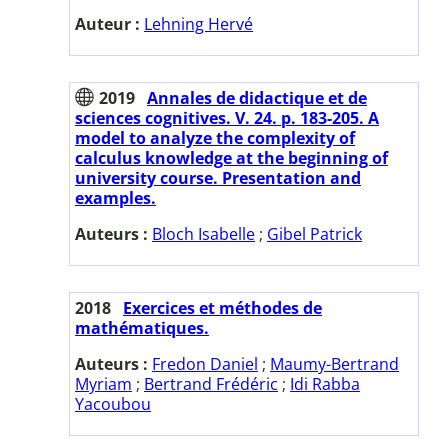
Auteur :
Lehning Hervé
2019
Annales de didactique et de
sciences cognitives. V. 24. p. 183-205. A
model to analyze the complexity of
calculus knowledge at the beginning of
university course. Presentation and
examples.
Auteurs :
Bloch Isabelle
;
Gibel Patrick
2018
Exercices et méthodes de
mathématiques.
Auteurs :
Fredon Daniel
;
Maumy-Bertrand
Myriam
;
Bertrand Frédéric
;
Idi Rabba
Yacoubou