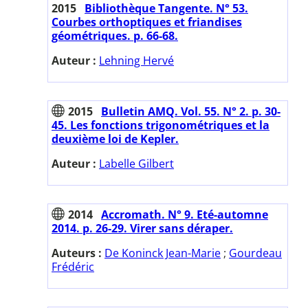
2015
Bibliothèque Tangente. N° 53.
Courbes orthoptiques et friandises
géométriques. p. 66-68.
Auteur :
Lehning Hervé
2015
Bulletin AMQ. Vol. 55. N° 2. p. 30-
45. Les fonctions trigonométriques et la
deuxième loi de Kepler.
Auteur :
Labelle Gilbert
2014
Accromath. N° 9. Eté-automne
2014. p. 26-29. Virer sans déraper.
Auteurs :
De Koninck Jean-Marie
;
Gourdeau
Frédéric