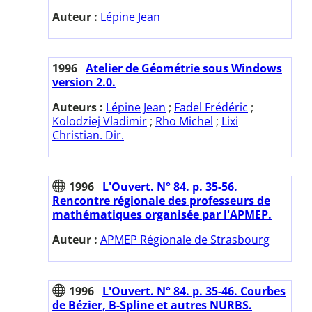
Auteur :
Lépine Jean
1996
Atelier de Géométrie sous Windows
version 2.0.
Auteurs :
Lépine Jean
;
Fadel Frédéric
;
Kolodziej Vladimir
;
Rho Michel
;
Lixi
Christian. Dir.
1996
L'Ouvert. N° 84. p. 35-56.
Rencontre régionale des professeurs de
mathématiques organisée par l'APMEP.
Auteur :
APMEP Régionale de Strasbourg
1996
L'Ouvert. N° 84. p. 35-46. Courbes
de Bézier, B-Spline et autres NURBS.