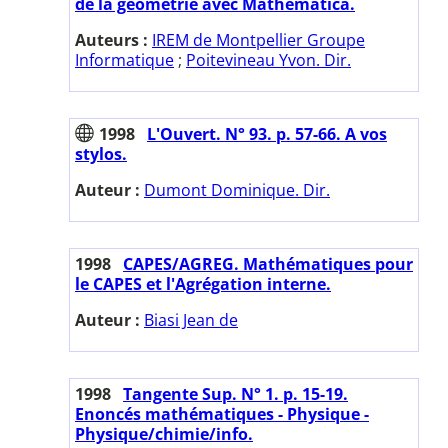
de la géométrie avec Mathematica.
Auteurs :
IREM de Montpellier Groupe
Informatique
;
Poitevineau Yvon. Dir.
1998
L'Ouvert. N° 93. p. 57-66. A vos
stylos.
Auteur :
Dumont Dominique. Dir.
1998
CAPES/AGREG. Mathématiques pour
le CAPES et l'Agrégation interne.
Auteur :
Biasi Jean de
1998
Tangente Sup. N° 1. p. 15-19.
Enoncés mathématiques - Physique -
Physique/chimie/info.