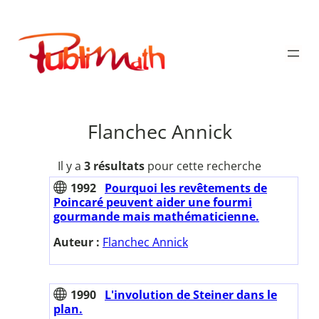
Aller
au
Publimath
contenu
Flanchec Annick
Il y a
3 résultats
pour cette recherche
1992
Pourquoi les revêtements de
Poincaré peuvent aider une fourmi
gourmande mais mathématicienne.
Auteur :
Flanchec Annick
1990
L'involution de Steiner dans le
plan.