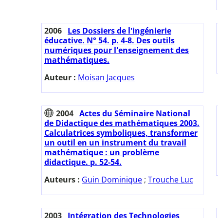
2006
Les Dossiers de l'ingénierie
éducative. N° 54. p. 4-8. Des outils
numériques pour l'enseignement des
mathématiques.
Auteur :
Moisan Jacques
2004
Actes du Séminaire National
de Didactique des mathématiques 2003.
Calculatrices symboliques, transformer
un outil en un instrument du travail
mathématique : un problème
didactique. p. 52-54.
Auteurs :
Guin Dominique
;
Trouche Luc
2003
Intégration des Technologies