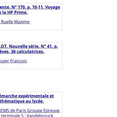
ente. N° 170. p. 10-11. Voyage
e la HP Prime.
 Ruelle Maxime
OT. Nouvelle série. N° 41. p.
lèves, 36 calculatrices.
uyer François
émarche expérimentale et
thématique au lycée.
REMS de Paris Groupe Epreuve
 terminale S
;
Vandebrouck