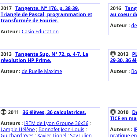
2017
Tangente. N° 176. p. 38-39.
2016
Tang
Triangle de Pascal, programmation et
au coeur d
transformée de Fourier.
Auteur :
de
Auteur :
Casio Education
2013
Tangente Sup. N° 72. p. 4-7. La
2013
PL
révolution HP Prime.
29-30. 36 é
Auteur :
de Ruelle Maxime
Auteur :
Bo
2011
36 élèves, 36 calculatrices.
2010
D
TICE en ma
Auteurs :
IREM de Lyon Groupe 36x36
;
Lample Hélène
;
Bonnafet Jean-Louis
;
Auteurs :
I
Guichard Yves
;
Xavier Lionel
;
Say Julien
pratique en