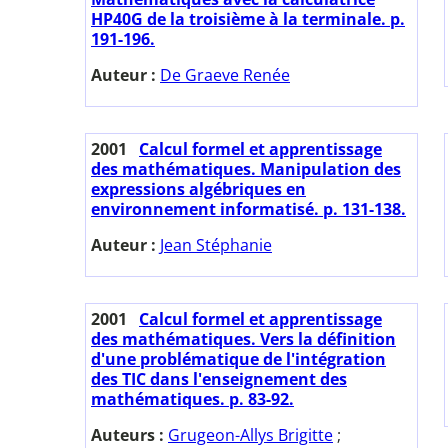
HP40G de la troisième à la terminale. p.
191-196.
Auteur :
De Graeve Renée
2001
Calcul formel et apprentissage
des mathématiques. Manipulation des
expressions algébriques en
environnement informatisé. p. 131-138.
Auteur :
Jean Stéphanie
2001
Calcul formel et apprentissage
des mathématiques. Vers la définition
d'une problématique de l'intégration
des TIC dans l'enseignement des
mathématiques. p. 83-92.
Auteurs :
Grugeon-Allys Brigitte
;