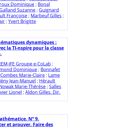
roux Dominique
;
Bonal
Galland Suzanne
;
Guignard
ult Françoise
;
Marbeuf Gilles
;
air
;
Yvert Brigitte
ématiques dynamiques :
vec la TI-nspire pour la classe
.
REM-IFE Groupe e-CoLab
;
ymond Dominique
;
Bonnafet
;
Combes Marie-Claire
;
Lame
ény Jean-Manuel
;
Hérault
Nowak Marie-Thérèse
;
Salles
vier Lionel
;
Aldon Gilles. Dir.
athématice. N° 9.
er et prouver. Faire des