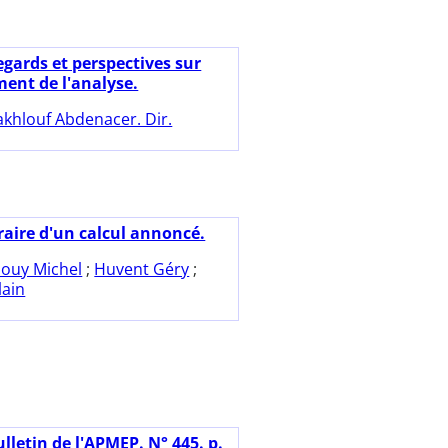
egards et perspectives sur
ment de l'analyse.
khlouf Abdenacer. Dir.
raire d'un calcul annoncé.
ouy Michel
;
Huvent Géry
;
lain
lletin de l'APMEP. N° 445. p.