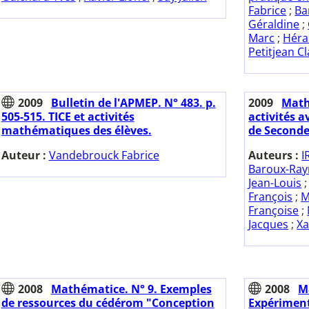
Fabrice
;
Ba
Géraldine
;
Marc
;
Héra
Petitjean Cl
2009
Bulletin de l'APMEP. N° 483. p.
2009
Math
505-515. TICE et activités
activités a
mathématiques des élèves.
de Seconde
Auteur :
Vandebrouck Fabrice
Auteurs :
I
Baroux-Ra
Jean-Louis
François
;
M
Françoise
;
Jacques
;
Xa
2008
Mathématice. N° 9. Exemples
2008
M
de ressources du cédérom "Conception
Expériment