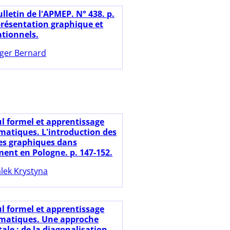
lletin de l'APMEP. N° 438. p.
présentation graphique et
tionnels.
ger Bernard
ul formel et apprentissage
atiques. L'introduction des
ces graphiques dans
ment en Pologne. p. 147-152.
lek Krystyna
ul formel et apprentissage
matiques. Une approche
ale : de la diagonalisation