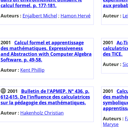
calcul formel. p. 177-181.
aux probabi
Auteurs :
Enjalbert Michel
;
Hamon Hervé
Auteur :
Le
2001
Calcul formel et apprentissage
2001
Ac-Ti
des mathématiques. Expressiveness
calculatri
and Abstraction with Computer Algebra
des TICE.
Software. p. 49-58.
Auteur :
Si
Auteur :
Kent Phillip
2001
Bulletin de l'APMEP. N° 436. p.
2001
Calc
612-615. De l'influence des calculatrices
des mathém
sur la pédagogie des mathématiques.
symbolique
apprentissa
Auteur :
Hakenholz Christian
Auteurs :
F
Maryse