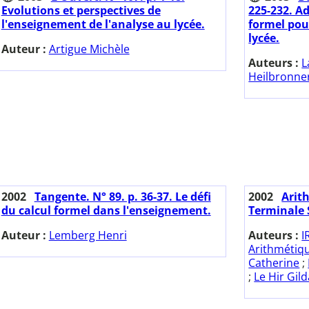
Evolutions et perspectives de
225-232. Ad
l'enseignement de l'analyse au lycée.
formel pour
lycée.
Auteur :
Artigue Michèle
Auteurs :
L
Heilbronner
2002
Tangente. N° 89. p. 36-37. Le défi
2002
Arit
du calcul formel dans l'enseignement.
Terminale S
Auteur :
Lemberg Henri
Auteurs :
I
Arithmétiq
Catherine
;
;
Le Hir Gil