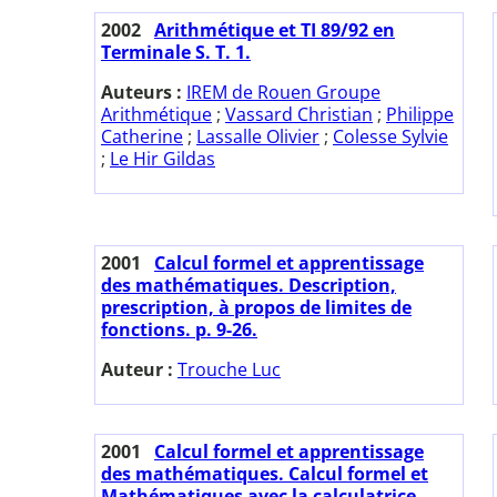
2002
Arithmétique et TI 89/92 en
Terminale S. T. 1.
Auteurs :
IREM de Rouen Groupe
Arithmétique
;
Vassard Christian
;
Philippe
Catherine
;
Lassalle Olivier
;
Colesse Sylvie
;
Le Hir Gildas
2001
Calcul formel et apprentissage
des mathématiques. Description,
prescription, à propos de limites de
fonctions. p. 9-26.
Auteur :
Trouche Luc
2001
Calcul formel et apprentissage
des mathématiques. Calcul formel et
Mathématiques avec la calculatrice