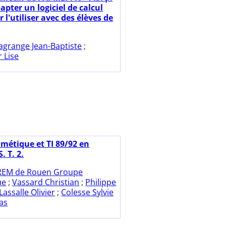
apter un logiciel de calcul
 l'utiliser avec des élèves de
agrange Jean-Baptiste
;
 Lise
hmétique et TI 89/92 en
. T. 2.
REM de Rouen Groupe
ue
;
Vassard Christian
;
Philippe
Lassalle Olivier
;
Colesse Sylvie
das