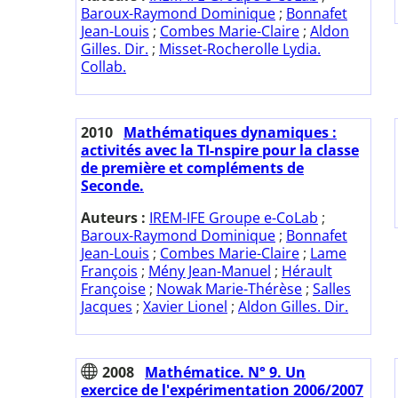
Baroux-Raymond Dominique
;
Bonnafet
Jean-Louis
;
Combes Marie-Claire
;
Aldon
Gilles. Dir.
;
Misset-Rocherolle Lydia.
Collab.
2010
Mathématiques dynamiques :
activités avec la TI-nspire pour la classe
de première et compléments de
Seconde.
Auteurs :
IREM-IFE Groupe e-CoLab
;
Baroux-Raymond Dominique
;
Bonnafet
Jean-Louis
;
Combes Marie-Claire
;
Lame
François
;
Mény Jean-Manuel
;
Hérault
Françoise
;
Nowak Marie-Thérèse
;
Salles
Jacques
;
Xavier Lionel
;
Aldon Gilles. Dir.
2008
Mathématice. N° 9. Un
exercice de l'expérimentation 2006/2007