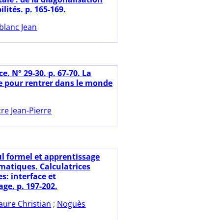
lités. p. 165-169.
blanc Jean
ce. N° 29-30. p. 67-70. La
ce pour rentrer dans le monde
cre Jean-Pierre
ul formel et apprentissage
atiques. Calculatrices
s: interface et
ge. p. 197-202.
aure Christian
;
Noguès