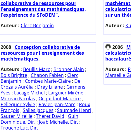
collaborative de ressources pour
mathématiq
l'enseignement des mathématiques,
calculatri
l'expérience du SFoDEM".
sur un thè
Auteur :
Clerc Benjamin
Auteur :
Ku
2008
Conception collaborative de
2006
M
ressources pour l'enseignement des
calculatric
mathématiques.
baccalauré
Auteurs :
Boullis Marc
;
Bronner Alain
;
Auteurs :
R
Bois Brigitte
;
Chapon Fabien
;
Clerc
Marseille G
Benjamin
;
Combes Marie-Claire
;
De
Crozals Aurélia
;
Dray Liliane
;
Girmens
Yves
;
Lacage Michel
;
Larguier Mirène
;
Moreau Nicolas
;
Ocquidant Maurice
;
Pellequer Sylvie
;
Ravier Jean-Marc
;
Roux
François
;
Salles Jacques
;
Saumade Henri
;
Sauter Mireille
;
Théret David
;
Guin
Dominique. Dir.
;
Joab Michelle. Dir.
;
Trouche Luc. Dir.