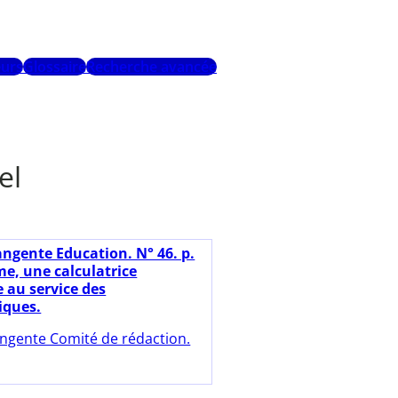
urs
Glossaire
Recherche avancée
el
angente Education. N° 46. p.
me, une calculatrice
e au service des
ques.
ngente Comité de rédaction.