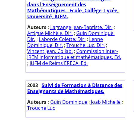
dans l'Enseignement des
Mathématiques - Ecole, Collège, Lycée,
Université, IUFM.
Auteurs :
Lagrange Jean-Baptiste. Dir.
;
Artigue Michèle. Dir.
;
Guin Dominique.
Dir.
;
Laborde Colette. Dir.
;
Lenne
Dominique. Dir.
;
Trouche Luc. Dir.
;
Vincent Jean. Collab.
;
Commission inter-
IREM Informatique et mathématiques. Ed.
;
IUFM de Reims ERECA. Ed.
2003
Suivi de Formation à Distance des
Enseignants de Mathématiques.
Auteurs :
Guin Dominique
;
Joab Michelle
;
Trouche Luc