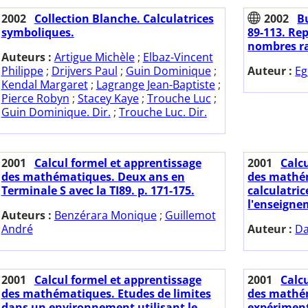
2002
Collection Blanche. Calculatrices
2002
Bu
symboliques.
89-113. Re
nombres ra
Auteurs :
Artigue Michèle
;
Elbaz-Vincent
Philippe
;
Drijvers Paul
;
Guin Dominique
;
Auteur :
Eg
Kendal Margaret
;
Lagrange Jean-Baptiste
;
Pierce Robyn
;
Stacey Kaye
;
Trouche Luc
;
Guin Dominique. Dir.
;
Trouche Luc. Dir.
2001
Calcul formel et apprentissage
2001
Calc
des mathématiques. Deux ans en
des mathém
Terminale S avec la TI89. p. 171-175.
calculatri
l'enseigne
Auteurs :
Benzérara Monique
;
Guillemot
André
Auteur :
Da
2001
Calcul formel et apprentissage
2001
Calc
des mathématiques. Etudes de limites
des mathé
dans un environnement utilisant le
expériment