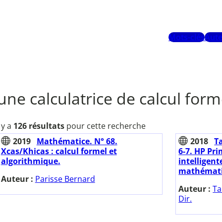
Mots-clés
Aute
'une calculatrice de calcul form
l y a
126 résultats
pour cette recherche
2019
Mathématice. N° 68.
2018
T
Xcas/Khicas : calcul formel et
6-7. HP Pri
algorithmique.
intelligent
mathémati
Auteur :
Parisse Bernard
Auteur :
Ta
Dir.