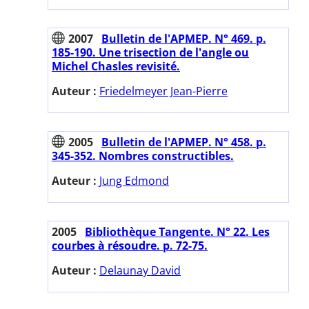
2007
Bulletin de l'APMEP. N° 469. p.
185-190. Une trisection de l'angle ou
Michel Chasles revisité.
Auteur :
Friedelmeyer Jean-Pierre
2005
Bulletin de l'APMEP. N° 458. p.
345-352. Nombres constructibles.
Auteur :
Jung Edmond
2005
Bibliothèque Tangente. N° 22. Les
courbes à résoudre. p. 72-75.
Auteur :
Delaunay David