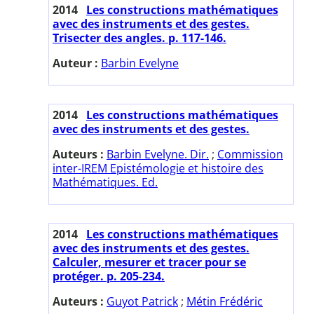
2014
Les constructions mathématiques
avec des instruments et des gestes.
Trisecter des angles. p. 117-146.
Auteur :
Barbin Evelyne
2014
Les constructions mathématiques
avec des instruments et des gestes.
Auteurs :
Barbin Evelyne. Dir.
;
Commission
inter-IREM Epistémologie et histoire des
Mathématiques. Ed.
2014
Les constructions mathématiques
avec des instruments et des gestes.
Calculer, mesurer et tracer pour se
protéger. p. 205-234.
Auteurs :
Guyot Patrick
;
Métin Frédéric