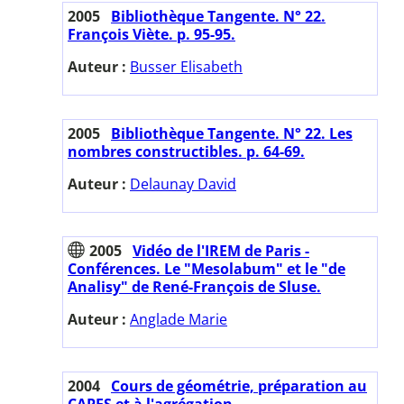
2005
Bibliothèque Tangente. N° 22.
François Viète. p. 95-95.
Auteur :
Busser Elisabeth
2005
Bibliothèque Tangente. N° 22. Les
nombres constructibles. p. 64-69.
Auteur :
Delaunay David
2005
Vidéo de l'IREM de Paris -
Conférences. Le "Mesolabum" et le "de
Analisy" de René-François de Sluse.
Auteur :
Anglade Marie
2004
Cours de géométrie, préparation au
CAPES et à l'agrégation.