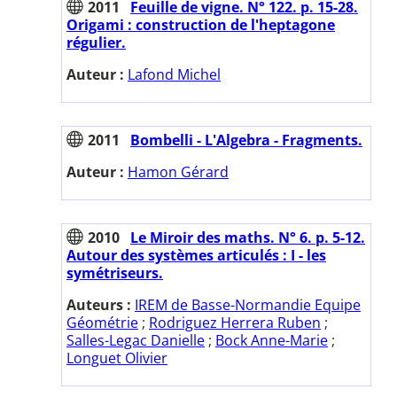
2011
Feuille de vigne. N° 122. p. 15-28.
Origami : construction de l'heptagone
régulier.
Auteur :
Lafond Michel
2011
Bombelli - L'Algebra - Fragments.
Auteur :
Hamon Gérard
2010
Le Miroir des maths. N° 6. p. 5-12.
Autour des systèmes articulés : I - les
symétriseurs.
Auteurs :
IREM de Basse-Normandie Equipe
Géométrie
;
Rodriguez Herrera Ruben
;
Salles-Legac Danielle
;
Bock Anne-Marie
;
Longuet Olivier