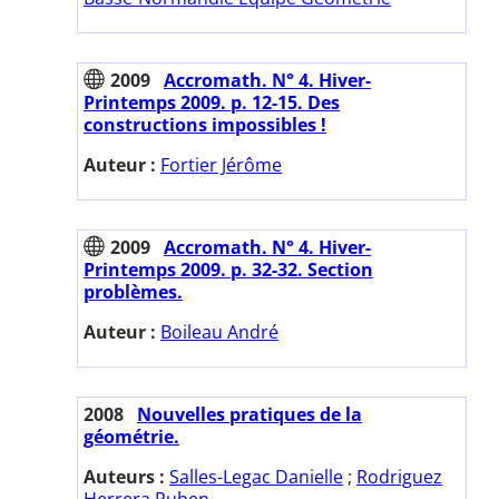
2009
Accromath. N° 4. Hiver-
Printemps 2009. p. 12-15. Des
constructions impossibles !
Auteur :
Fortier Jérôme
2009
Accromath. N° 4. Hiver-
Printemps 2009. p. 32-32. Section
problèmes.
Auteur :
Boileau André
2008
Nouvelles pratiques de la
géométrie.
Auteurs :
Salles-Legac Danielle
;
Rodriguez
Herrera Ruben