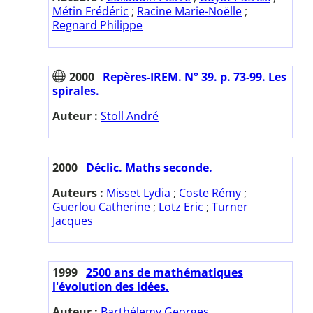
Métin Frédéric
;
Racine Marie-Noëlle
;
Regnard Philippe
2000
Repères-IREM. N° 39. p. 73-99. Les
spirales.
Auteur :
Stoll André
2000
Déclic. Maths seconde.
Auteurs :
Misset Lydia
;
Coste Rémy
;
Guerlou Catherine
;
Lotz Eric
;
Turner
Jacques
1999
2500 ans de mathématiques
l'évolution des idées.
Auteur :
Barthélemy Georges