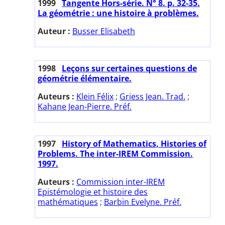
1999
Tangente Hors-série. N° 8. p. 32-35.
La géométrie : une histoire à problèmes.
Auteur :
Busser Elisabeth
1998
Leçons sur certaines questions de
géométrie élémentaire.
Auteurs :
Klein Félix
;
Griess Jean. Trad.
;
Kahane Jean-Pierre. Préf.
1997
History of Mathematics, Histories of
Problems. The inter-IREM Commission.
1997.
Auteurs :
Commission inter-IREM
Epistémologie et histoire des
mathématiques
;
Barbin Evelyne. Préf.