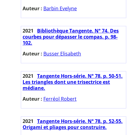
Auteur :
Barbin Evelyne
2021
Bibliothèque Tangente. N° 74. Des
courbes pour dépasser le compas. p. 98-
102.
Auteur :
Busser Elisabeth
2021
Tangente Hors-série. N° 78. p. 50-51.
Les triangles dont une trisectrice est
médiane.
Auteur :
Ferréol Robert
2021
Tangente Hors-série. N° 78. p. 52-55.
Origami et pliages pour construire.