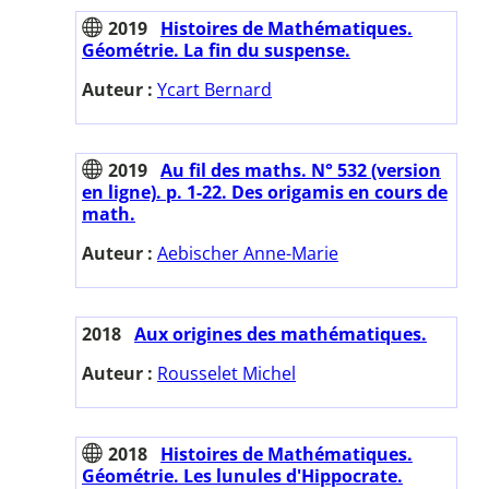
2019
Histoires de Mathématiques.
Géométrie. La fin du suspense.
Auteur :
Ycart Bernard
2019
Au fil des maths. N° 532 (version
en ligne). p. 1-22. Des origamis en cours de
math.
Auteur :
Aebischer Anne-Marie
2018
Aux origines des mathématiques.
Auteur :
Rousselet Michel
2018
Histoires de Mathématiques.
Géométrie. Les lunules d'Hippocrate.