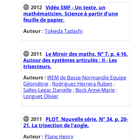
2012
Vidéo SMF - Un texte, un
mathématicien. Science à partir d'une
feuille de papier.
Auteur :
Tokieda Tadashi
2011
Le Miroir des maths. N° 7. p. 4-16.
Autour des systèmes articulés : II - Les
trisecteurs.
Auteurs :
IREM de Basse-Normandie Equipe
Géométrie
;
Rodriguez Herrera Ruben
;
Salles-Legac Danielle
;
Bock Anne-Marie
;
Longuet Olivier
2011
PLOT. Nouvelle série. N° 34. p. 20-
21. La trisection de l'angle.
Auteur :
Plane Henry