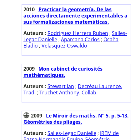
2010
Practicar la geometría. De las
acciones directamente experimentables a
sus formalizaciones matemáticas.
Auteurs :
Rodriguez Herrera Ruben
;
Salles-
Legac Danielle
;
Aparcana Carlos
;
Ocaña
Eladio
;
Velasquez Oswaldo
2009
Mon cabinet de curiosités
mathématiques.
Auteurs :
Stewart Ian
;
Decréau Laurence.
Trad.
;
Truchet Anthony. Collab.
2009
Le Miroir des maths. N° 5. p. 5-13.
Géométries des pliages.
Auteurs :
Salles-Legac Danielle
;
IREM de
Basse-Normandie Equipe Géométrie