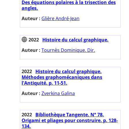
Des équations polaires à la trisection des
angles.
Auteur :
Glière André-Jean
2022
Histoire du calcul graphique.
Auteur :
Tournès Dominique. Dir.
2022
Histoire du calcul graphique.
Méthodes graphomécaniques dans
l'Antiquité. p. 11-51.
Auteur :
Zverkina Galina
2022
Bibliothèque Tangente. N° 78.
Origami et pliages pour construire. p. 128-
134.