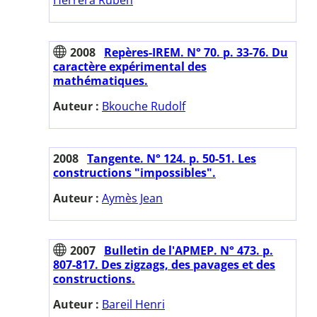
2008
Repères-IREM. N° 70. p. 33-76. Du
caractère expérimental des
mathématiques.
Auteur :
Bkouche Rudolf
2008
Tangente. N° 124. p. 50-51. Les
constructions "impossibles".
Auteur :
Aymès Jean
2007
Bulletin de l'APMEP. N° 473. p.
807-817. Des zigzags, des pavages et des
constructions.
Auteur :
Bareil Henri