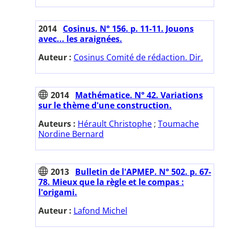
2014
Cosinus. N° 156. p. 11-11. Jouons
avec... les araignées.
Auteur :
Cosinus Comité de rédaction. Dir.
2014
Mathématice. N° 42. Variations
sur le thème d'une construction.
Auteurs :
Hérault Christophe
;
Toumache
Nordine Bernard
2013
Bulletin de l'APMEP. N° 502. p. 67-
78. Mieux que la règle et le compas :
l'origami.
Auteur :
Lafond Michel