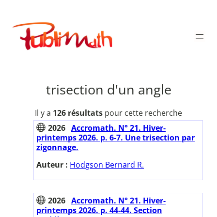
Aller
au
Publimath
contenu
trisection d'un angle
Il y a
126 résultats
pour cette recherche
2026
Accromath. N° 21. Hiver-
printemps 2026. p. 6-7. Une trisection par
zigonnage.
Auteur :
Hodgson Bernard R.
2026
Accromath. N° 21. Hiver-
printemps 2026. p. 44-44. Section