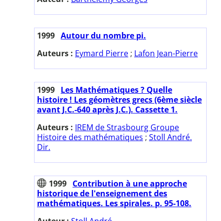
1999
Autour du nombre pi.
Auteurs :
Eymard Pierre
;
Lafon Jean-Pierre
1999
Les Mathématiques ? Quelle
histoire ! Les géomètres grecs (6ème siècle
avant J.C.-640 après J.C.). Cassette 1.
Auteurs :
IREM de Strasbourg Groupe
Histoire des mathématiques
;
Stoll André.
Dir.
1999
Contribution à une approche
historique de l'enseignement des
mathématiques. Les spirales. p. 95-108.
Auteur :
Stoll André