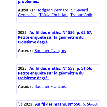
problèmes.
Auteurs :
Hodgson Bernard R.
;
Savard
Geneviève
;
Táfula Christian
;
Trahan Anik
2025
Au fil des maths. N° 556. p. 62-67.
Petite enquête sur la géométrie du
troisième degré.
Auteur :
Boucher François
2025
Au fil des maths. N° 558. p. 51-56.
Petite enquête sur la géométrie du
troisième degré.
Auteur :
Boucher François
2023
Au fil des maths. N° 550. p. 56-63.