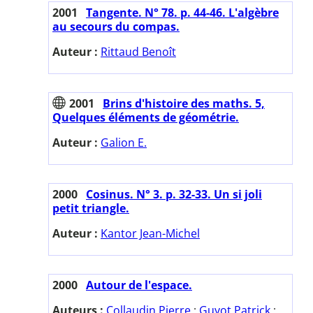
2001
Tangente. N° 78. p. 44-46. L'algèbre
au secours du compas.
Auteur :
Rittaud Benoît
2001
Brins d'histoire des maths. 5,
Quelques éléments de géométrie.
Auteur :
Galion E.
2000
Cosinus. N° 3. p. 32-33. Un si joli
petit triangle.
Auteur :
Kantor Jean-Michel
2000
Autour de l'espace.
Auteurs :
Collaudin Pierre
;
Guyot Patrick
;