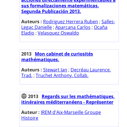
sus formalizaciones matemáticas.
Segunda Publicación 2013.
Auteurs :
Rodriguez Herrera Ruben
;
Salles-
Legac Danielle
;
Aparcana Carlos
;
Ocaña
Eladio
;
Velasquez Oswaldo
2013
Mon cabinet de curiosités
mathématiques.
Auteurs :
Stewart Ian
;
Decréau Laurence.
Trad.
;
Truchet Anthony. Collab.
2013
Regards sur les mathématiques,
itinéraires méditerranéens - Représenter
Auteur :
IREM d'Aix-Marseille Groupe
Histoire