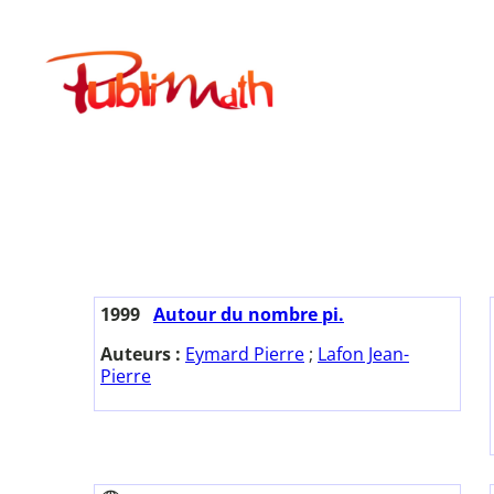
Aller
au
Publimath
contenu
1999
Autour du nombre pi.
Auteurs :
Eymard Pierre
;
Lafon Jean-
Pierre