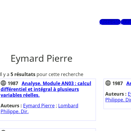
Mots-clés
Aute
Eymard Pierre
Il y a
5 résultats
pour cette recherche
1987
Analyse. Module AN03 : calcul
1987
A
différentiel et intégral à plusieurs
Auteurs :
E
variables réelles.
Philippe. Di
Auteurs :
Eymard Pierre
;
Lombard
Philippe. Dir.