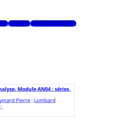
urs
Glossaire
Recherche avancée
nalyse. Module AN04 : séries.
ymard Pierre
;
Lombard
r.