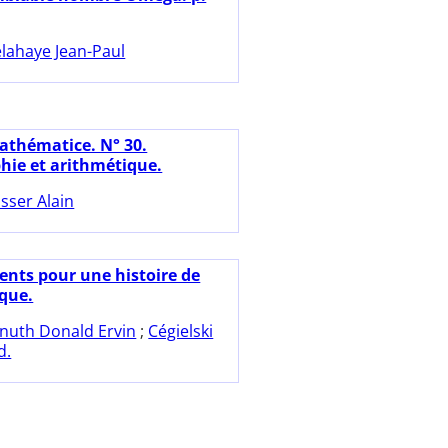
lahaye Jean-Paul
athématice. N° 30.
hie et arithmétique.
sser Alain
ents pour une histoire de
ique.
nuth Donald Ervin
;
Cégielski
d.