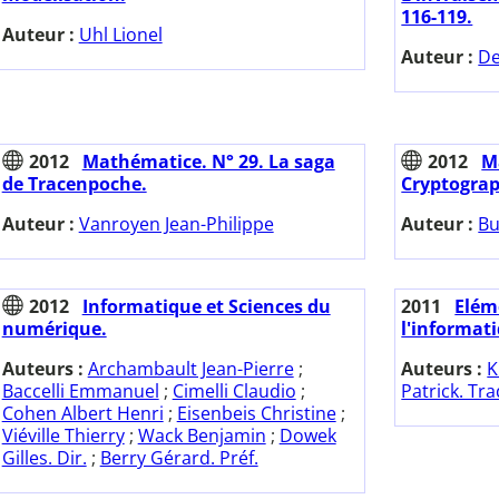
116-119.
Auteur :
Uhl Lionel
Auteur :
De
2012
Mathématice. N° 29. La saga
2012
M
de Tracenpoche.
Cryptograp
Auteur :
Vanroyen Jean-Philippe
Auteur :
Bu
2012
Informatique et Sciences du
2011
Elém
numérique.
l'informat
Auteurs :
Archambault Jean-Pierre
;
Auteurs :
K
Baccelli Emmanuel
;
Cimelli Claudio
;
Patrick. Tra
Cohen Albert Henri
;
Eisenbeis Christine
;
Viéville Thierry
;
Wack Benjamin
;
Dowek
Gilles. Dir.
;
Berry Gérard. Préf.