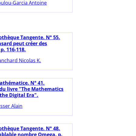
ulou-Garcia Antoine
iothèque Tangente. N° 55.
sard peut créer des
 p. 116-118.
anchard Nicolas K.
athématice. N° 41.
du livre "The Mathematics
the Digital Era".
sser Alain
iothèque Tangente. N° 48.
mblable nombre Omega. p.