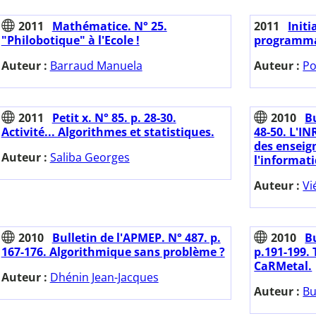
2011
Mathématice. N° 25.
2011
Initi
"Philobotique" à l'Ecole !
programmat
Auteur :
Barraud Manuela
Auteur :
Po
2011
Petit x. N° 85. p. 28-30.
2010
Bu
Activité... Algorithmes et statistiques.
48-50. L'IN
des enseig
Auteur :
Saliba Georges
l'informat
Auteur :
Vi
2010
Bulletin de l'APMEP. N° 487. p.
2010
B
167-176. Algorithmique sans problème ?
p.191-199. 
CaRMetal.
Auteur :
Dhénin Jean-Jacques
Auteur :
Bu