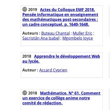
2019
Actes du Colloque EMF 2018.
Pensée informatique en enseignement
des mathématiques post-secondaires :
un cadre conceptuel. p. 1640-1648.
Auteurs :
Buteau Chantal
;
Muller Eric
;
Sacristán Ana Isabel
;
Mgombelo Joyce
2018
Apprendre le développement Web
au lycée.
Auteur :
Accard Cyprien
2018
Mathématice. N° 61. Comment
un exercice de collège anime notre
comité de rédaction.