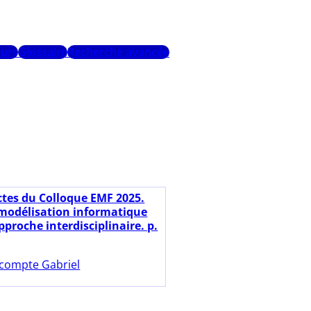
urs
Glossaire
Recherche avancée
ctes du Colloque EMF 2025.
 modélisation informatique
proche interdisciplinaire. p.
compte Gabriel