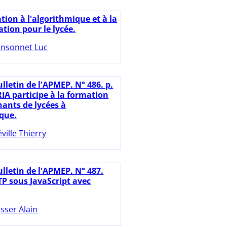
ation à l'algorithmique et à la
ion pour le lycée.
nsonnet Luc
lletin de l'APMEP. N° 486. p.
RIA participe à la formation
nants de lycées à
ique.
éville Thierry
ulletin de l'APMEP. N° 487.
TP sous JavaScript avec
sser Alain