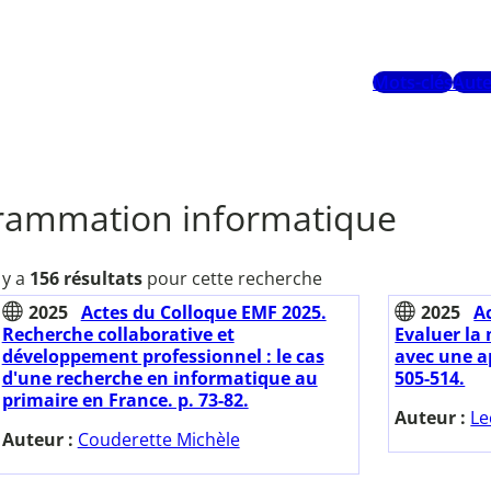
Mots-clés
Aute
rammation informatique
l y a
156 résultats
pour cette recherche
2025
Actes du Colloque EMF 2025.
2025
A
Recherche collaborative et
Evaluer la
développement professionnel : le cas
avec une ap
d'une recherche en informatique au
505-514.
primaire en France. p. 73-82.
Auteur :
Le
Auteur :
Couderette Michèle