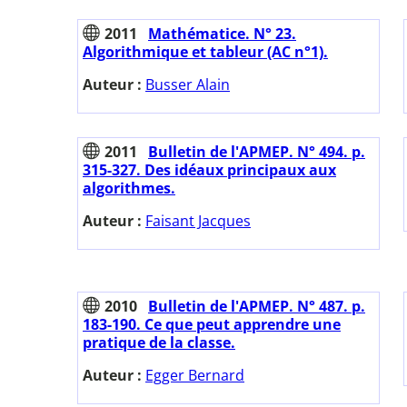
2011
Mathématice. N° 23.
Algorithmique et tableur (AC n°1).
Auteur :
Busser Alain
2011
Bulletin de l'APMEP. N° 494. p.
315-327. Des idéaux principaux aux
algorithmes.
Auteur :
Faisant Jacques
2010
Bulletin de l'APMEP. N° 487. p.
183-190. Ce que peut apprendre une
pratique de la classe.
Auteur :
Egger Bernard