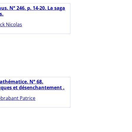
us. N° 246. p. 14-20. La saga
s.
ck Nicolas
athématice. N° 68.
ques et désenchantement .
brabant Patrice