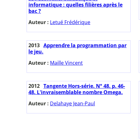
informatique : quelles filières après le
bac ?
Auteur :
Letué Frédérique
2013
Apprendre la programmation par
le jeu.
Auteur :
Maille Vincent
2012
Tangente Hors-série. N° 48. p. 46-
48. L'invraisemblable nombre Omega.
Auteur :
Delahaye Jean-Paul