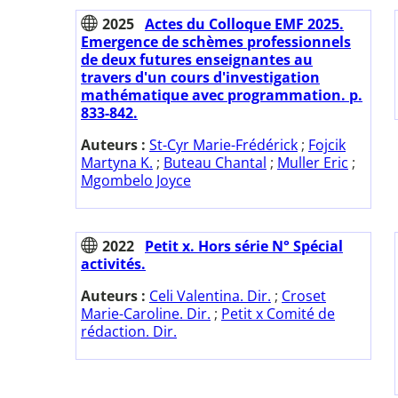
2025
Actes du Colloque EMF 2025.
Emergence de schèmes professionnels
de deux futures enseignantes au
travers d'un cours d'investigation
mathématique avec programmation. p.
833-842.
Auteurs :
St-Cyr Marie-Frédérick
;
Fojcik
Martyna K.
;
Buteau Chantal
;
Muller Eric
;
Mgombelo Joyce
2022
Petit x. Hors série N° Spécial
activités.
Auteurs :
Celi Valentina. Dir.
;
Croset
Marie-Caroline. Dir.
;
Petit x Comité de
rédaction. Dir.