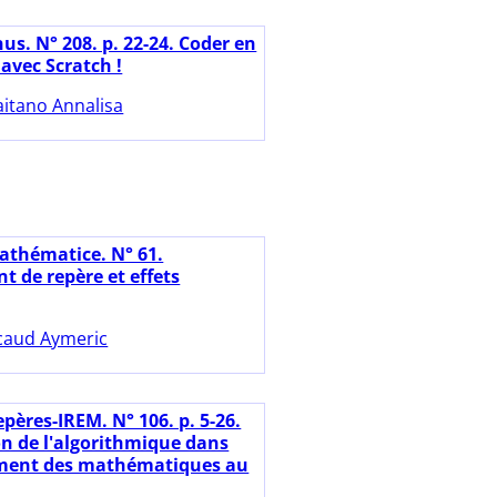
us. N° 208. p. 22-24. Coder en
avec Scratch !
aitano Annalisa
athématice. N° 61.
 de repère et effets
caud Aymeric
pères-IREM. N° 106. p. 5-26.
on de l'algorithmique dans
ement des mathématiques au