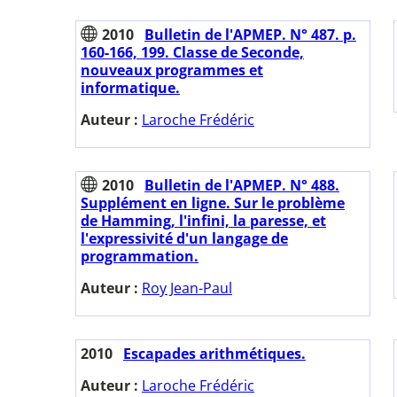
2010
Bulletin de l'APMEP. N° 487. p.
160-166, 199. Classe de Seconde,
nouveaux programmes et
informatique.
Auteur :
Laroche Frédéric
2010
Bulletin de l'APMEP. N° 488.
Supplément en ligne. Sur le problème
de Hamming, l'infini, la paresse, et
l'expressivité d'un langage de
programmation.
Auteur :
Roy Jean-Paul
2010
Escapades arithmétiques.
Auteur :
Laroche Frédéric