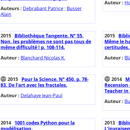
Auteur :
Ho
Auteurs :
Debrabant Patrice
;
Busser
Alain
2015
Bibliothèque Tangente. N° 55.
2015
Bibl
Non, les problèmes ne sont pas tous de
Même le ha
même difficulté ! p. 108-114.
certitudes.
Auteur :
Blanchard Nicolas K.
Auteur :
Bl
2015
Pour la Science. N° 450. p. 78-
2014
M
83. De l'art avec les fractales.
Recension 
Teacher in 
Auteur :
Delahaye Jean-Paul
Auteur :
Bu
2014
1001 codes Python pour la
2013
Bibl
modélisation.
L'invraise