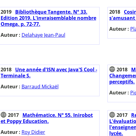
2019
Bibliothèque Tangente. N° 33.
2018
Cosin
Edition 2019. L'invraisemblable nombre
s'amusant 
Omega. p. 72-77.
Auteur :
Pl
Auteur :
Delahaye Jean-Paul
2018
Une année d'ISN avec Java'S Cool -
2018
M
Terminale S.
Changement
perceptifs.
Auteur :
Barraud Mickaël
Auteur :
Pi
2017
Mathématice. N° 55. Inirobot
2017
Re
et Poppy Education.
L'évaluati
l'enseign
Auteur :
Roy Didier
lycée.