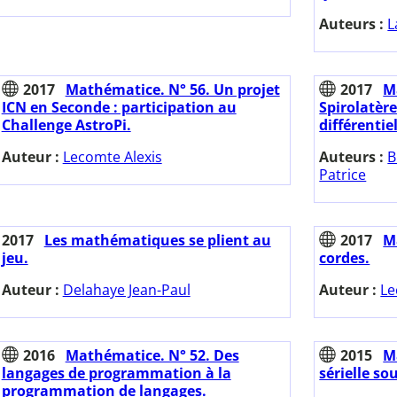
Auteurs :
L
2017
Mathématice. N° 56. Un projet
2017
M
ICN en Seconde : participation au
Spirolatère
Challenge AstroPi.
différentiel
Auteur :
Lecomte Alexis
Auteurs :
B
Patrice
2017
Les mathématiques se plient au
2017
M
jeu.
cordes.
Auteur :
Delahaye Jean-Paul
Auteur :
Le
2016
Mathématice. N° 52. Des
2015
M
langages de programmation à la
sérielle so
programmation de langages.