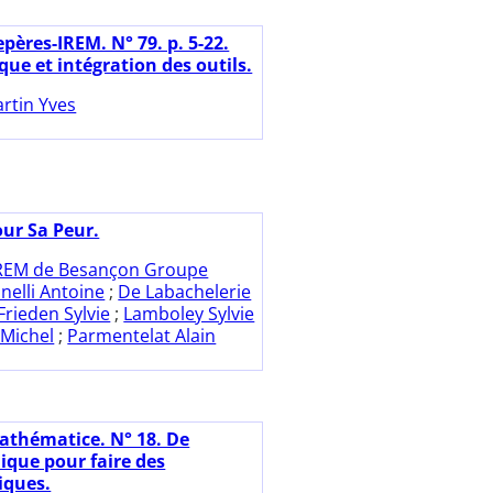
pères-IREM. N° 79. p. 5-22.
ue et intégration des outils.
rtin Yves
our Sa Peur.
REM de Besançon Groupe
inelli Antoine
;
De Labachelerie
Frieden Sylvie
;
Lamboley Sylvie
Michel
;
Parmentelat Alain
athématice. N° 18. De
ique pour faire des
ques.