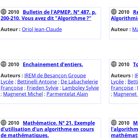
2010
Bulletin de l'APMEP. N° 487. p.
2010
Re
200-210. Vous avez dit "Algorithme ?"
Algorithmiq
Auteur :
Oriol Jean-Claude
Auteur :
Ma
2010
Enchainement d'entiers.
2010
T
Auteurs :
IREM de Besançon Groupe
Auteurs :
I
Lycée
;
Bettinelli Antoine
;
De Labachelerie
Lycée
;
Bett
Françoise
;
Frieden Sylvie
;
Lamboley Sylvie
Françoise
;
;
Magnenet Michel
;
Parmentelat Alain
;
Magnenet 
2010
Mathématice. N° 21. Exemple
2010
M
d'utilisation d'un algorithme en cours
l'algorithm
de mathématiques.
mathémati