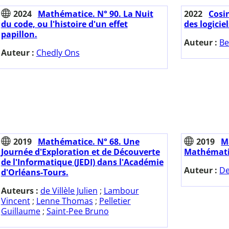
2024
Mathématice. N° 90. La Nuit
2022
Cosin
du code, ou l'histoire d'un effet
des logiciel
papillon.
Auteur :
Be
Auteur :
Chedly Ons
2019
Mathématice. N° 68. Une
2019
M
Journée d'Exploration et de Découverte
Mathémati
de l'Informatique (JEDI) dans l'Académie
Auteur :
De
d'Orléans-Tours.
Auteurs :
de Villèle Julien
;
Lambour
Vincent
;
Lenne Thomas
;
Pelletier
Guillaume
;
Saint-Pee Bruno