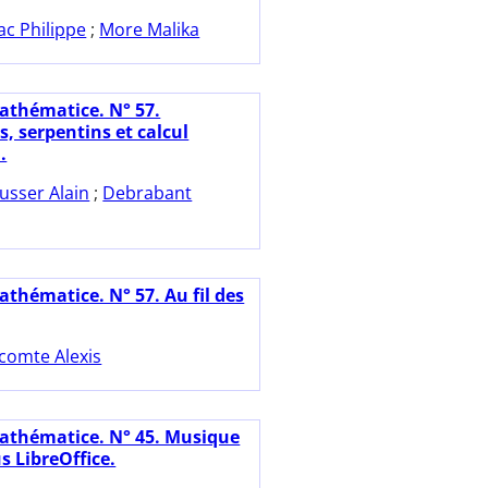
ac Philippe
;
More Malika
athématice. N° 57.
s, serpentins et calcul
.
usser Alain
;
Debrabant
athématice. N° 57. Au fil des
comte Alexis
athématice. N° 45. Musique
us LibreOffice.