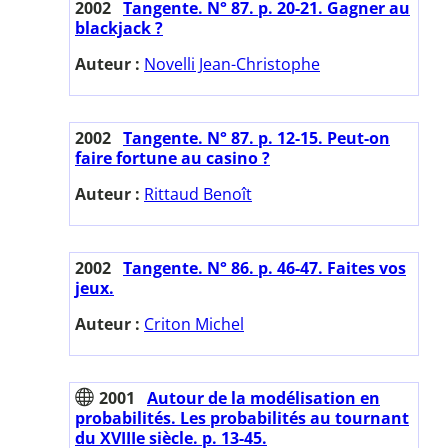
2002
Tangente. N° 87. p. 20-21. Gagner au
blackjack ?
Auteur :
Novelli Jean-Christophe
2002
Tangente. N° 87. p. 12-15. Peut-on
faire fortune au casino ?
Auteur :
Rittaud Benoît
2002
Tangente. N° 86. p. 46-47. Faites vos
jeux.
Auteur :
Criton Michel
2001
Autour de la modélisation en
probabilités. Les probabilités au tournant
du XVIIIe siècle. p. 13-45.