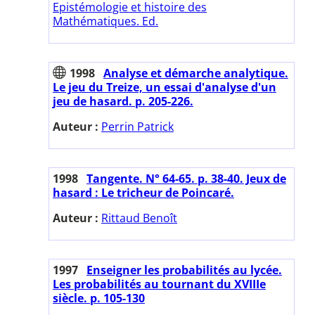
Epistémologie et histoire des
Mathématiques. Ed.
1998
Analyse et démarche analytique.
Le jeu du Treize, un essai d'analyse d'un
jeu de hasard. p. 205-226.
Auteur :
Perrin Patrick
1998
Tangente. N° 64-65. p. 38-40. Jeux de
hasard : Le tricheur de Poincaré.
Auteur :
Rittaud Benoît
1997
Enseigner les probabilités au lycée.
Les probabilités au tournant du XVIIIe
siècle. p. 105-130