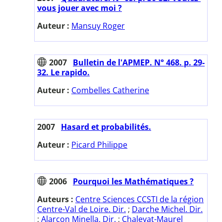
vous jouer avec moi ?
Auteur :
Mansuy Roger
2007
Bulletin de l'APMEP. N° 468. p. 29-
32. Le rapido.
Auteur :
Combelles Catherine
2007
Hasard et probabilités.
Auteur :
Picard Philippe
2006
Pourquoi les Mathématiques ?
Auteurs :
Centre Sciences CCSTI de la région
Centre-Val de Loire. Dir.
;
Darche Michel. Dir.
;
Alarcon Minella. Dir.
;
Chaleyat-Maurel