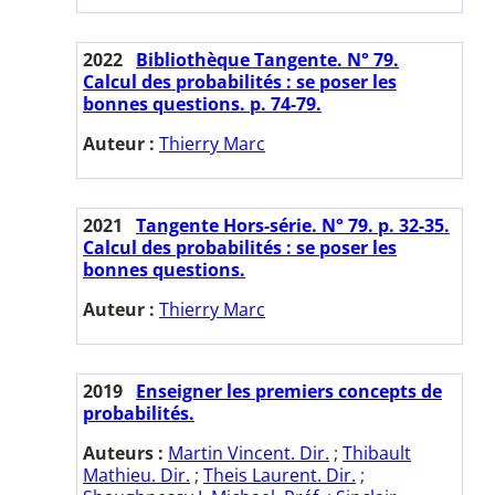
2022
Bibliothèque Tangente. N° 79.
Calcul des probabilités : se poser les
bonnes questions. p. 74-79.
Auteur :
Thierry Marc
2021
Tangente Hors-série. N° 79. p. 32-35.
Calcul des probabilités : se poser les
bonnes questions.
Auteur :
Thierry Marc
2019
Enseigner les premiers concepts de
probabilités.
Auteurs :
Martin Vincent. Dir.
;
Thibault
Mathieu. Dir.
;
Theis Laurent. Dir.
;