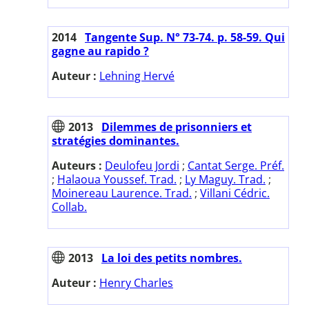
2014
Tangente Sup. N° 73-74. p. 58-59. Qui
gagne au rapido ?
Auteur :
Lehning Hervé
2013
Dilemmes de prisonniers et
stratégies dominantes.
Auteurs :
Deulofeu Jordi
;
Cantat Serge. Préf.
;
Halaoua Youssef. Trad.
;
Ly Maguy. Trad.
;
Moinereau Laurence. Trad.
;
Villani Cédric.
Collab.
2013
La loi des petits nombres.
Auteur :
Henry Charles