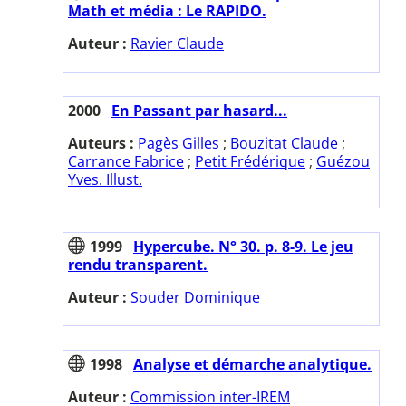
Math et média : Le RAPIDO.
Auteur :
Ravier Claude
2000
En Passant par hasard...
Auteurs :
Pagès Gilles
;
Bouzitat Claude
;
Carrance Fabrice
;
Petit Frédérique
;
Guézou
Yves. Illust.
1999
Hypercube. N° 30. p. 8-9. Le jeu
rendu transparent.
Auteur :
Souder Dominique
1998
Analyse et démarche analytique.
Auteur :
Commission inter-IREM