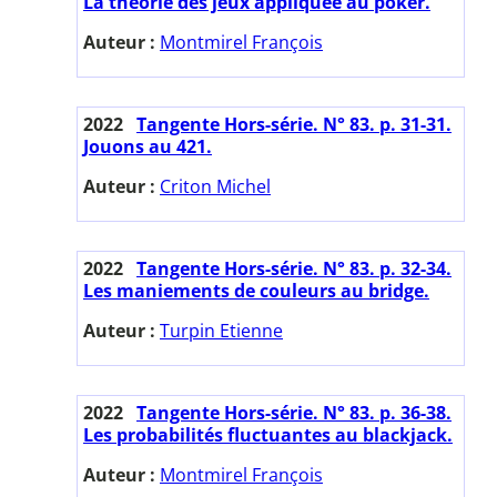
La théorie des jeux appliquée au poker.
Auteur :
Montmirel François
2022
Tangente Hors-série. N° 83. p. 31-31.
Jouons au 421.
Auteur :
Criton Michel
2022
Tangente Hors-série. N° 83. p. 32-34.
Les maniements de couleurs au bridge.
Auteur :
Turpin Etienne
2022
Tangente Hors-série. N° 83. p. 36-38.
Les probabilités fluctuantes au blackjack.
Auteur :
Montmirel François