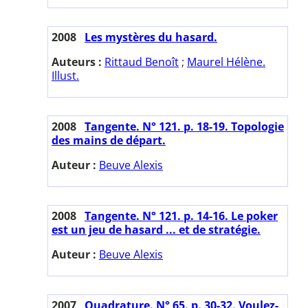
2008
Les mystères du hasard.
Auteurs :
Rittaud Benoît
;
Maurel Hélène.
Illust.
2008
Tangente. N° 121. p. 18-19. Topologie
des mains de départ.
Auteur :
Beuve Alexis
2008
Tangente. N° 121. p. 14-16. Le poker
est un jeu de hasard ... et de stratégie.
Auteur :
Beuve Alexis
2007
Quadrature. N° 65. p. 30-32. Voulez-