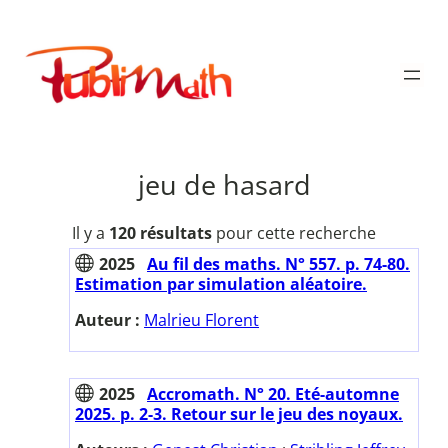
Aller
au
Publimath
contenu
jeu de hasard
Il y a
120 résultats
pour cette recherche
2025
Au fil des maths. N° 557. p. 74-80.
Estimation par simulation aléatoire.
Auteur :
Malrieu Florent
2025
Accromath. N° 20. Eté-automne
2025. p. 2-3. Retour sur le jeu des noyaux.