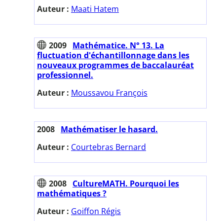
Auteur :
Maati Hatem
2009
Mathématice. N° 13. La
fluctuation d'échantillonnage dans les
nouveaux programmes de baccalauréat
professionnel.
Auteur :
Moussavou François
2008
Mathématiser le hasard.
Auteur :
Courtebras Bernard
2008
CultureMATH. Pourquoi les
mathématiques ?
Auteur :
Goiffon Régis