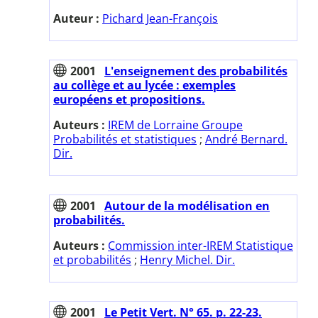
Auteur :
Pichard Jean-François
2001
L'enseignement des probabilités
au collège et au lycée : exemples
européens et propositions.
Auteurs :
IREM de Lorraine Groupe
Probabilités et statistiques
;
André Bernard.
Dir.
2001
Autour de la modélisation en
probabilités.
Auteurs :
Commission inter-IREM Statistique
et probabilités
;
Henry Michel. Dir.
2001
Le Petit Vert. N° 65. p. 22-23.