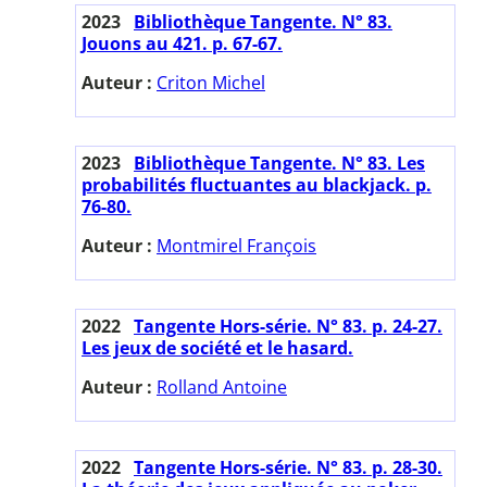
2023
Bibliothèque Tangente. N° 83.
Jouons au 421. p. 67-67.
Auteur :
Criton Michel
2023
Bibliothèque Tangente. N° 83. Les
probabilités fluctuantes au blackjack. p.
76-80.
Auteur :
Montmirel François
2022
Tangente Hors-série. N° 83. p. 24-27.
Les jeux de société et le hasard.
Auteur :
Rolland Antoine
2022
Tangente Hors-série. N° 83. p. 28-30.