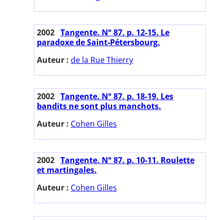
2002
Tangente. N° 87. p. 12-15. Le
paradoxe de Saint-Pétersbourg.
Auteur :
de la Rue Thierry
2002
Tangente. N° 87. p. 18-19. Les
bandits ne sont plus manchots.
Auteur :
Cohen Gilles
2002
Tangente. N° 87. p. 10-11. Roulette
et martingales.
Auteur :
Cohen Gilles