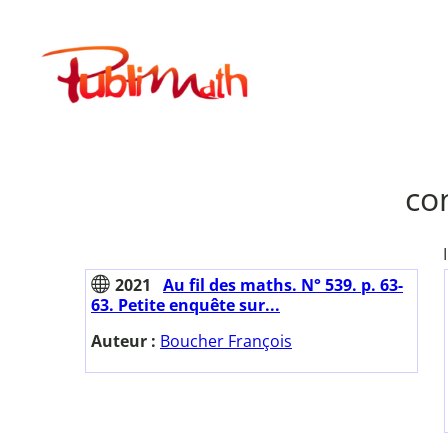
Aller
au
Publimath
contenu
co
2021
Au fil des maths. N° 539. p. 63-
63. Petite enquête sur...
Auteur :
Boucher François