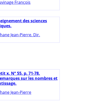
uvinage François
seignement des sciences
ques.
hane Jean-Pierre. Dir.
tit x. N° 55. p. 71-78.
emarques sur les nombres et
ntissage.
hane Jean-Pierre