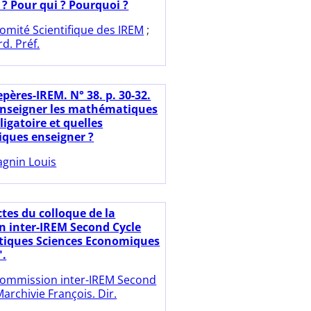
 ? Pour qui ? Pourquoi ?
omité Scientifique des IREM
;
d. Préf.
pères-IREM. N° 38. p. 30-32.
nseigner les mathématiques
bligatoire et quelles
ques enseigner ?
gnin Louis
ctes du colloque de la
 inter-IREM Second Cycle
iques Sciences Economiques
".
ommission inter-IREM Second
archivie François. Dir.