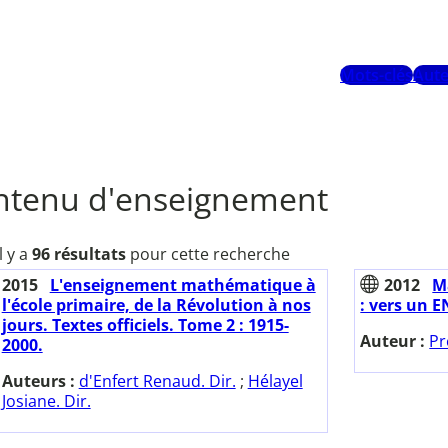
Mots-clés
Aute
ntenu d'enseignement
Il y a
96 résultats
pour cette recherche
2015
L'enseignement mathématique à
2012
M
l'école primaire, de la Révolution à nos
: vers un 
jours. Textes officiels. Tome 2 : 1915-
Auteur :
Pr
2000.
Auteurs :
d'Enfert Renaud. Dir.
;
Hélayel
Josiane. Dir.