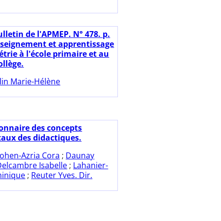
lletin de l'APMEP. N° 478. p.
nseignement et apprentissage
trie à l'école primaire et au
ollège.
lin Marie-Hélène
ionnaire des concepts
ux des didactiques.
ohen-Azria Cora
;
Daunay
Delcambre Isabelle
;
Lahanier-
inique
;
Reuter Yves. Dir.