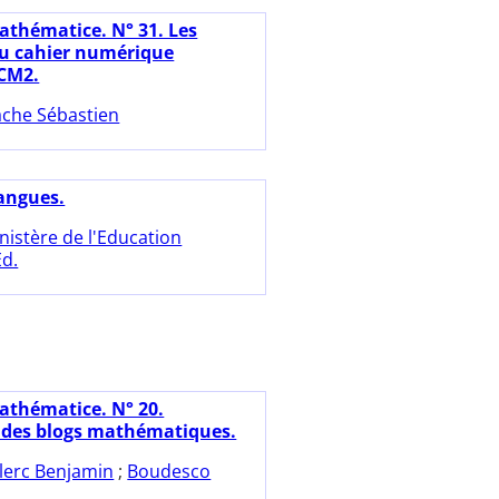
athématice. N° 31. Les
u cahier numérique
CM2.
che Sébastien
angues.
nistère de l'Education
Ed.
athématice. N° 20.
é des blogs mathématiques.
lerc Benjamin
;
Boudesco