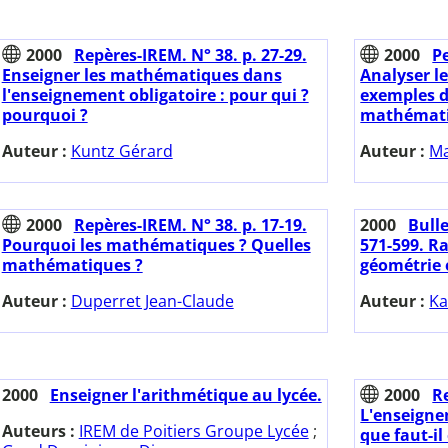
2000
Repères-IREM. N° 38. p. 27-29.
2000
Pe
Enseigner les mathématiques dans
Analyser l
l'enseignement obligatoire : pour qui ?
exemples d
pourquoi ?
mathémati
Auteur :
Kuntz Gérard
Auteur :
Ma
2000
Repères-IREM. N° 38. p. 17-19.
2000
Bulle
Pourquoi les mathématiques ? Quelles
571-599. Ra
mathématiques ?
géométrie 
Auteur :
Duperret Jean-Claude
Auteur :
Ka
2000
Enseigner l'arithmétique au lycée.
2000
Re
L'enseign
Auteurs :
IREM de Poitiers Groupe Lycée
;
que faut-il