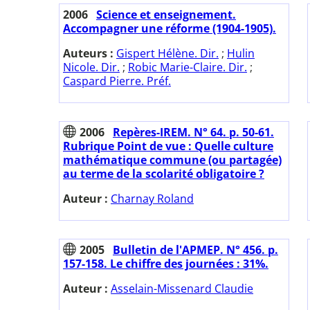
2006
Science et enseignement.
Accompagner une réforme (1904-1905).
Auteurs :
Gispert Hélène. Dir.
;
Hulin
Nicole. Dir.
;
Robic Marie-Claire. Dir.
;
Caspard Pierre. Préf.
2006
Repères-IREM. N° 64. p. 50-61.
Rubrique Point de vue : Quelle culture
mathématique commune (ou partagée)
au terme de la scolarité obligatoire ?
Auteur :
Charnay Roland
2005
Bulletin de l'APMEP. N° 456. p.
157-158. Le chiffre des journées : 31%.
Auteur :
Asselain-Missenard Claudie