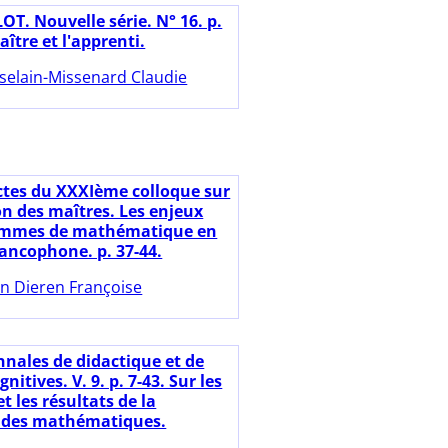
OT. Nouvelle série. N° 16. p.
aître et l'apprenti.
selain-Missenard Claudie
ctes du XXXIème colloque sur
on des maîtres. Les enjeux
ammes de mathématique en
rancophone. p. 37-44.
n Dieren Françoise
nnales de didactique et de
nitives. V. 9. p. 7-43. Sur les
 les résultats de la
 des mathématiques.