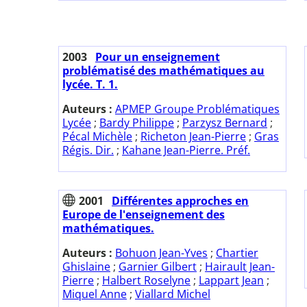
2003
Pour un enseignement
problématisé des mathématiques au
lycée. T. 1.
Auteurs :
APMEP Groupe Problématiques
Lycée
;
Bardy Philippe
;
Parzysz Bernard
;
Pécal Michèle
;
Richeton Jean-Pierre
;
Gras
Régis. Dir.
;
Kahane Jean-Pierre. Préf.
2001
Différentes approches en
Europe de l'enseignement des
mathématiques.
Auteurs :
Bohuon Jean-Yves
;
Chartier
Ghislaine
;
Garnier Gilbert
;
Hairault Jean-
Pierre
;
Halbert Roselyne
;
Lappart Jean
;
Miquel Anne
;
Viallard Michel