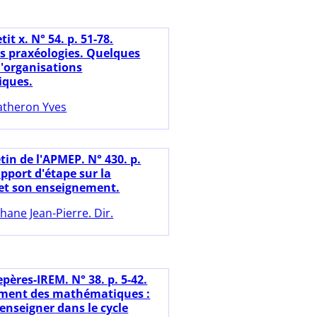
tit x. N° 54. p. 51-78.
es praxéologies. Quelques
'organisations
ques.
theron Yves
tin de l'APMEP. N° 430. p.
pport d'étape sur la
et son enseignement.
hane Jean-Pierre. Dir.
pères-IREM. N° 38. p. 5-42.
ement des mathématiques :
 enseigner dans le cycle