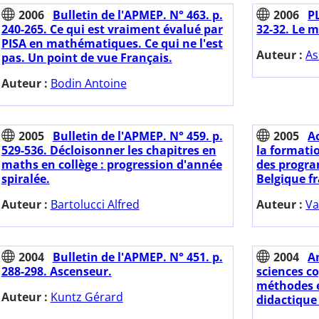
2006
Bulletin de l'APMEP. N° 463. p.
2006
PL
240-265. Ce qui est vraiment évalué par
32-32. Le m
PISA en mathématiques. Ce qui ne l'est
Auteur :
As
pas. Un point de vue Français.
Auteur :
Bodin Antoine
2005
Bulletin de l'APMEP. N° 459. p.
2005
A
529-536. Décloisonner les chapitres en
la formati
maths en collège : progression d'année
des progr
spiralée.
Belgique f
Auteur :
Bartolucci Alfred
Auteur :
Va
2004
Bulletin de l'APMEP. N° 451. p.
2004
A
288-298. Ascenseur.
sciences cog
méthodes et
Auteur :
Kuntz Gérard
didactique