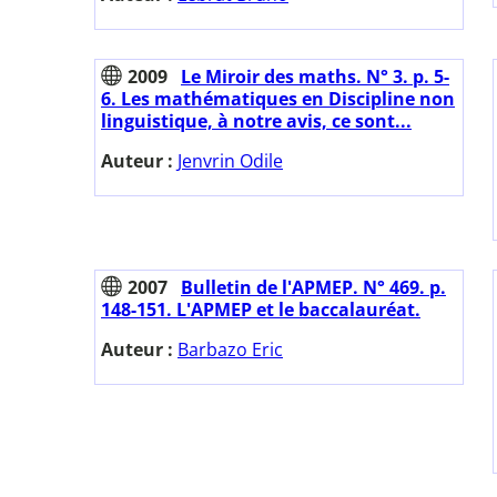
2009
Le Miroir des maths. N° 3. p. 5-
6. Les mathématiques en Discipline non
linguistique, à notre avis, ce sont...
Auteur :
Jenvrin Odile
2007
Bulletin de l'APMEP. N° 469. p.
148-151. L'APMEP et le baccalauréat.
Auteur :
Barbazo Eric