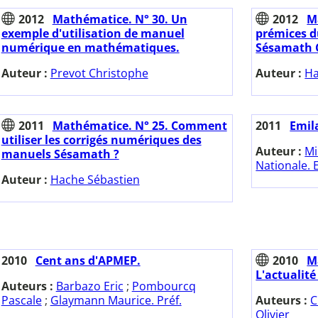
2012
Mathématice. N° 30. Un
2012
M
exemple d'utilisation de manuel
prémices d
numérique en mathématiques.
Sésamath 
Auteur :
Prevot Christophe
Auteur :
Ha
2011
Mathématice. N° 25. Comment
2011
Emil
utiliser les corrigés numériques des
Auteur :
Mi
manuels Sésamath ?
Nationale. 
Auteur :
Hache Sébastien
2010
Cent ans d'APMEP.
2010
M
L'actualit
Auteurs :
Barbazo Eric
;
Pombourcq
Pascale
;
Glaymann Maurice. Préf.
Auteurs :
C
Olivier