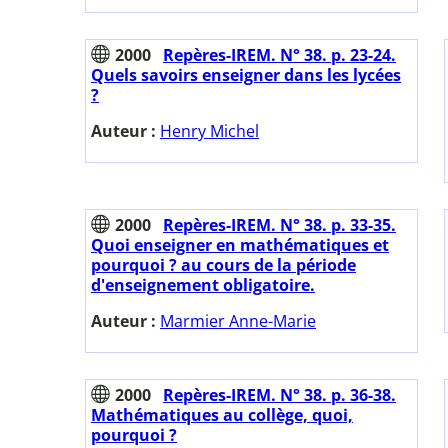
2000
Repères-IREM. N° 38. p. 23-24.
Quels savoirs enseigner dans les lycées
?
Auteur :
Henry Michel
2000
Repères-IREM. N° 38. p. 33-35.
Quoi enseigner en mathématiques et
pourquoi ? au cours de la période
d'enseignement obligatoire.
Auteur :
Marmier Anne-Marie
2000
Repères-IREM. N° 38. p. 36-38.
Mathématiques au collège, quoi,
pourquoi ?