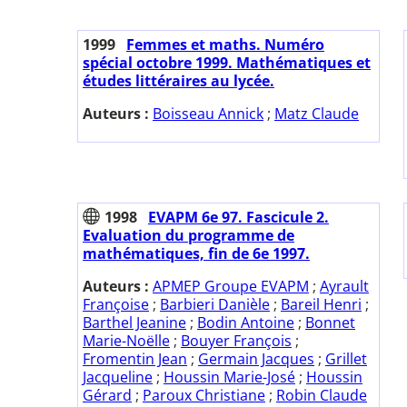
1999
Femmes et maths. Numéro
spécial octobre 1999. Mathématiques et
études littéraires au lycée.
Auteurs :
Boisseau Annick
;
Matz Claude
1998
EVAPM 6e 97. Fascicule 2.
Evaluation du programme de
mathématiques, fin de 6e 1997.
Auteurs :
APMEP Groupe EVAPM
;
Ayrault
Françoise
;
Barbieri Danièle
;
Bareil Henri
;
Barthel Jeanine
;
Bodin Antoine
;
Bonnet
Marie-Noëlle
;
Bouyer François
;
Fromentin Jean
;
Germain Jacques
;
Grillet
Jacqueline
;
Houssin Marie-José
;
Houssin
Gérard
;
Paroux Christiane
;
Robin Claude