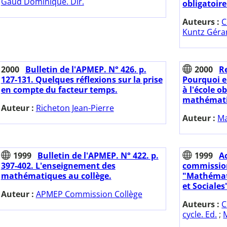
Gaud Dominique. Dir.
obligatoire
Auteurs :
C
Kuntz Gérar
2000
Bulletin de l'APMEP. N° 426. p.
2000
Re
127-131. Quelques réflexions sur la prise
Pourquoi e
en compte du facteur temps.
à l'école o
mathémati
Auteur :
Richeton Jean-Pierre
Auteur :
Ma
1999
Bulletin de l'APMEP. N° 422. p.
1999
A
397-402. L'enseignement des
commission
mathématiques au collège.
"Mathémat
et Sociales
Auteur :
APMEP Commission Collège
Auteurs :
C
cycle. Ed.
;
M