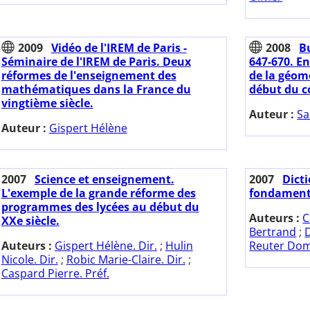
2009
Vidéo de l'IREM de Paris -
2008
Bu
Séminaire de l'IREM de Paris. Deux
647-670. E
réformes de l'enseignement des
de la géomé
mathématiques dans la France du
début du c
vingtième siècle.
Auteur :
Sa
Auteur :
Gispert Hélène
2007
Science et enseignement.
2007
Dict
L'exemple de la grande réforme des
fondamenta
programmes des lycées au début du
Auteurs :
C
XXe siècle.
Bertrand
;
Auteurs :
Gispert Hélène. Dir.
;
Hulin
Reuter Dom
Nicole. Dir.
;
Robic Marie-Claire. Dir.
;
Caspard Pierre. Préf.