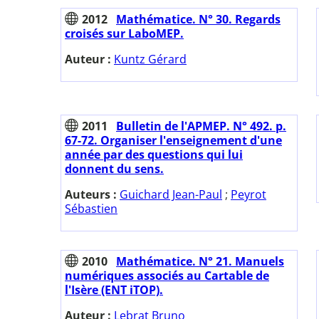
2012
Mathématice. N° 30. Regards
croisés sur LaboMEP.
Auteur :
Kuntz Gérard
2011
Bulletin de l'APMEP. N° 492. p.
67-72. Organiser l'enseignement d'une
année par des questions qui lui
donnent du sens.
Auteurs :
Guichard Jean-Paul
;
Peyrot
Sébastien
2010
Mathématice. N° 21. Manuels
numériques associés au Cartable de
l'Isère (ENT iTOP).
Auteur :
Lebrat Bruno