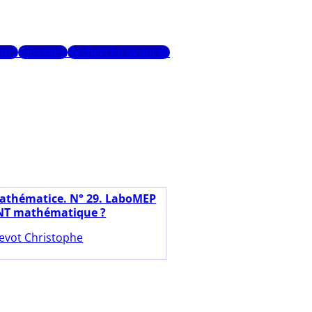
urs
Glossaire
Recherche avancée
athématice. N° 29. LaboMEP
ENT mathématique ?
evot Christophe