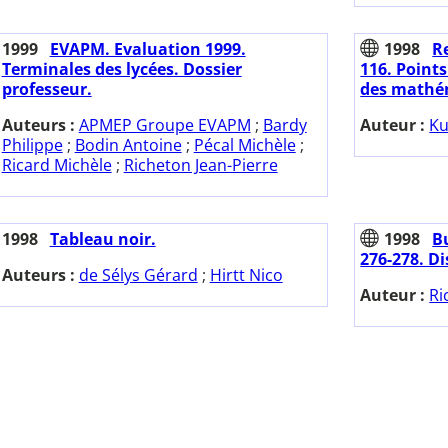
1999
EVAPM. Evaluation 1999.
1998
Re
Terminales des lycées. Dossier
116. Point
professeur.
des mathé
Auteurs :
APMEP Groupe EVAPM
;
Bardy
Auteur :
Ku
Philippe
;
Bodin Antoine
;
Pécal Michèle
;
Ricard Michèle
;
Richeton Jean-Pierre
1998
Tableau noir.
1998
Bu
276-278. D
Auteurs :
de Sélys Gérard
;
Hirtt Nico
Auteur :
Ri