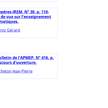
pères-IREM. N° 30. p. 110-
s de vue sur l'enseignement
matiques.
ntz Gérard
lletin de l'APMEP. N° 416. p.
iscours d'ouverture.
cheton Jean-Pierre