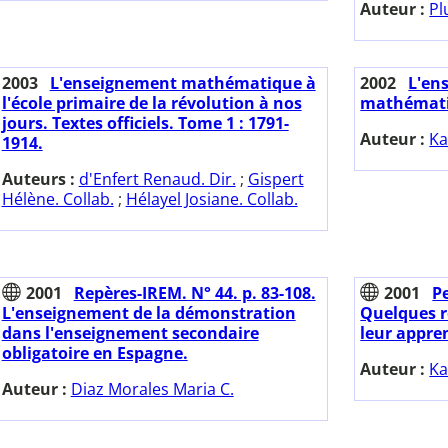
Auteur :
Pl
2003
L'enseignement mathématique à
2002
L'en
l'école primaire de la révolution à nos
mathémati
jours. Textes officiels. Tome 1 : 1791-
Auteur :
Ka
1914.
Auteurs :
d'Enfert Renaud. Dir.
;
Gispert
Hélène. Collab.
;
Hélayel Josiane. Collab.
2001
Repères-IREM. N° 44. p. 83-108.
2001
Pe
L'enseignement de la démonstration
Quelques r
dans l'enseignement secondaire
leur appre
obligatoire en Espagne.
Auteur :
Ka
Auteur :
Diaz Morales Maria C.