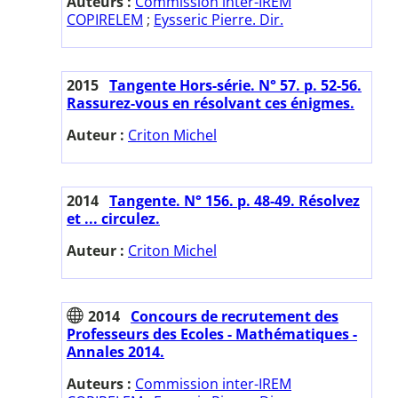
Auteurs :
Commission inter-IREM
COPIRELEM
;
Eysseric Pierre. Dir.
2015
Tangente Hors-série. N° 57. p. 52-56.
Rassurez-vous en résolvant ces énigmes.
Auteur :
Criton Michel
2014
Tangente. N° 156. p. 48-49. Résolvez
et ... circulez.
Auteur :
Criton Michel
2014
Concours de recrutement des
Professeurs des Ecoles - Mathématiques -
Annales 2014.
Auteurs :
Commission inter-IREM