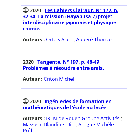
2020
Les Cahiers Clairaut. N° 172. p.
32-34. La mission (Hayabusa 2) projet
interdisciplinaire japonais et physique-
chimie.
Auteurs :
Ortais Alain
;
Appéré Thomas
2020
Tangente. N° 197. p. 48-49.
Problèmes à résoudre entre amis.
Auteur :
Criton Michel
2020
Ingénieries de formation en
mathématiques de l'école au lycée.
Auteurs :
IREM de Rouen Groupe Activités
;
Masselin Blandine. Dir.
;
Artigue Michèle.
Préf.