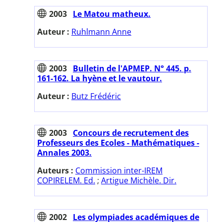
2003
Le Matou matheux.
Auteur :
Ruhlmann Anne
2003
Bulletin de l'APMEP. N° 445. p.
161-162. La hyène et le vautour.
Auteur :
Butz Frédéric
2003
Concours de recrutement des
Professeurs des Ecoles - Mathématiques -
Annales 2003.
Auteurs :
Commission inter-IREM
COPIRELEM. Ed.
;
Artigue Michèle. Dir.
2002
Les olympiades académiques de