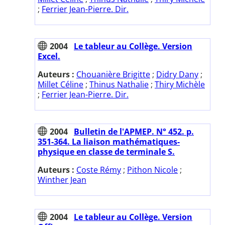
;
Ferrier Jean-Pierre. Dir.
2004
Le tableur au Collège. Version
Excel.
Auteurs :
Chouanière Brigitte
;
Didry Dany
;
Millet Céline
;
Thinus Nathalie
;
Thiry Michèle
;
Ferrier Jean-Pierre. Dir.
2004
Bulletin de l'APMEP. N° 452. p.
351-364. La liaison mathématiques-
physique en classe de terminale S.
Auteurs :
Coste Rémy
;
Pithon Nicole
;
Winther Jean
2004
Le tableur au Collège. Version