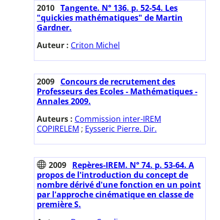
2010
Tangente. N° 136. p. 52-54. Les
"quickies mathématiques" de Martin
Gardner.
Auteur :
Criton Michel
2009
Concours de recrutement des
Professeurs des Ecoles - Mathématiques -
Annales 2009.
Auteurs :
Commission inter-IREM
COPIRELEM
;
Eysseric Pierre. Dir.
2009
Repères-IREM. N° 74. p. 53-64. A
propos de l'introduction du concept de
nombre dérivé d'une fonction en un point
par l'approche cinématique en classe de
première S.