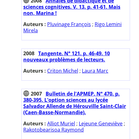
2008
Annales de didactique et de
sciences cognitives. V. 13. p. 41-61. Mais
non, Marina !
Auteurs :
Pluvinage François
;
Rigo Lemini
Mirela
2008
Tangente. N° 121. p. 46-49. 10
nouveaux problèmes de lecteurs.
Auteurs :
Criton Michel
;
Laura Marc
2007
Bulletin de l'APMEP. N° 470. p.
380-395. L'option sciences au lycée
Salvador Allende de Hérouville Saint-Clair
(Caen-Basse-Normandie).
Auteurs :
Alliot Muriel
;
Lejeune Geneviève
;
Rakotobearisoa Raymond