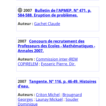
2007
Bulletin de l'APMEP. N° 471. p.
584-588. Eruption de problèmes.
Auteur :
Gachet Claude
2007
Concours de recrutement des
Professeurs des Ecoles - Mathématiques -
Annales 2007.
Auteurs :
Commission inter-IREM
COPIRELEM
;
Eysseric Pierre. Dir.
2007
Tangente. N° 116. p. 46-49. Histoires
d'eau.
Auteurs :
Criton Michel
;
Brougnard
Georges
;
Launay Mickaël
;
Souder
Dominique