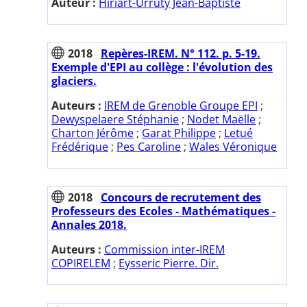
Auteur :
Hiriart-Urruty Jean-Baptiste
2018
Repères-IREM. N° 112. p. 5-19.
Exemple d'EPI au collège : l'évolution des
glaciers.
Auteurs :
IREM de Grenoble Groupe EPI
;
Dewyspelaere Stéphanie
;
Nodet Maëlle
;
Charton Jérôme
;
Garat Philippe
;
Letué
Frédérique
;
Pes Caroline
;
Wales Véronique
2018
Concours de recrutement des
Professeurs des Ecoles - Mathématiques -
Annales 2018.
Auteurs :
Commission inter-IREM
COPIRELEM
;
Eysseric Pierre. Dir.