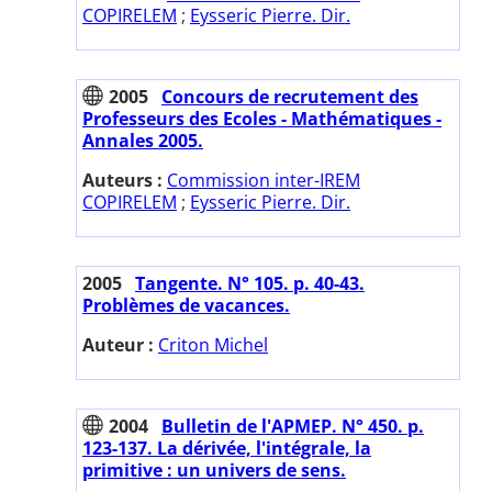
COPIRELEM
;
Eysseric Pierre. Dir.
2005
Concours de recrutement des
Professeurs des Ecoles - Mathématiques -
Annales 2005.
Auteurs :
Commission inter-IREM
COPIRELEM
;
Eysseric Pierre. Dir.
2005
Tangente. N° 105. p. 40-43.
Problèmes de vacances.
Auteur :
Criton Michel
2004
Bulletin de l'APMEP. N° 450. p.
123-137. La dérivée, l'intégrale, la
primitive : un univers de sens.