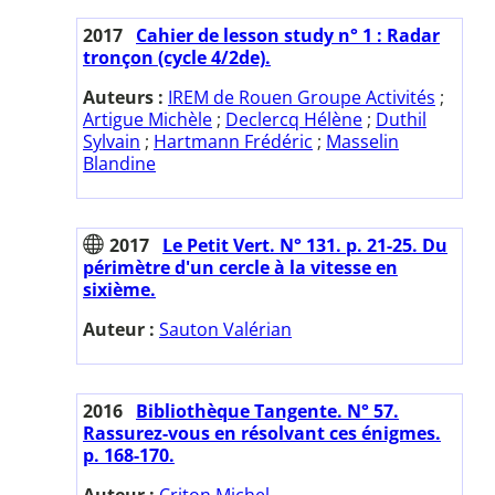
2017
Cahier de lesson study n° 1 : Radar
tronçon (cycle 4/2de).
Auteurs :
IREM de Rouen Groupe Activités
;
Artigue Michèle
;
Declercq Hélène
;
Duthil
Sylvain
;
Hartmann Frédéric
;
Masselin
Blandine
2017
Le Petit Vert. N° 131. p. 21-25. Du
périmètre d'un cercle à la vitesse en
sixième.
Auteur :
Sauton Valérian
2016
Bibliothèque Tangente. N° 57.
Rassurez-vous en résolvant ces énigmes.
p. 168-170.
Auteur :
Criton Michel