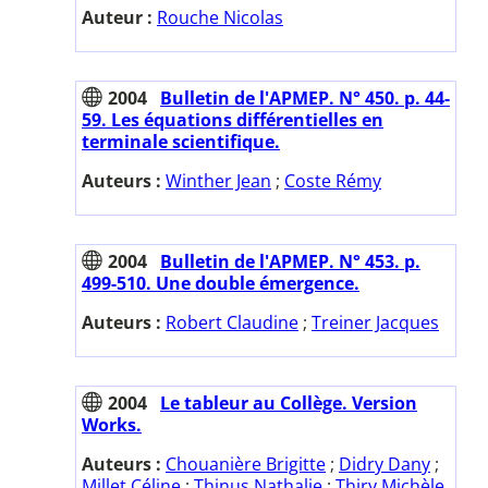
Auteur :
Rouche Nicolas
2004
Bulletin de l'APMEP. N° 450. p. 44-
59. Les équations différentielles en
terminale scientifique.
Auteurs :
Winther Jean
;
Coste Rémy
2004
Bulletin de l'APMEP. N° 453. p.
499-510. Une double émergence.
Auteurs :
Robert Claudine
;
Treiner Jacques
2004
Le tableur au Collège. Version
Works.
Auteurs :
Chouanière Brigitte
;
Didry Dany
;
Millet Céline
;
Thinus Nathalie
;
Thiry Michèle