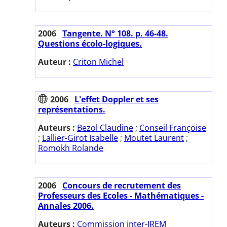
2006
Tangente. N° 108. p. 46-48.
Questions écolo-logiques.
Auteur :
Criton Michel
2006
L'effet Doppler et ses
représentations.
Auteurs :
Bezol Claudine
;
Conseil Françoise
;
Lallier-Girot Isabelle
;
Moutet Laurent
;
Romokh Rolande
2006
Concours de recrutement des
Professeurs des Ecoles - Mathématiques -
Annales 2006.
Auteurs :
Commission inter-IREM