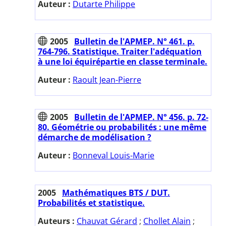
Auteur :
Dutarte Philippe
2005
Bulletin de l'APMEP. N° 461. p.
764-796. Statistique. Traiter l'adéquation
à une loi équirépartie en classe terminale.
Auteur :
Raoult Jean-Pierre
2005
Bulletin de l'APMEP. N° 456. p. 72-
80. Géométrie ou probabilités : une même
démarche de modélisation ?
Auteur :
Bonneval Louis-Marie
2005
Mathématiques BTS / DUT.
Probabilités et statistique.
Auteurs :
Chauvat Gérard
;
Chollet Alain
;