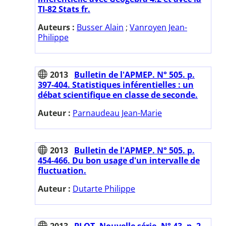
TI-82 Stats fr.
Auteurs :
Busser Alain
;
Vanroyen Jean-
Philippe
2013
Bulletin de l'APMEP. N° 505. p.
397-404. Statistiques inférentielles : un
débat scientifique en classe de seconde.
Auteur :
Parnaudeau Jean-Marie
2013
Bulletin de l'APMEP. N° 505. p.
454-466. Du bon usage d'un intervalle de
fluctuation.
Auteur :
Dutarte Philippe
2013
PLOT. Nouvelle série. N° 43. p. 2-