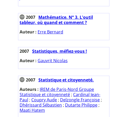
2007
Mathématice. N° 3. L'outil
tableur, où quand et comment ?
Auteur :
Erre Bernard
2007
Statistiques, méfiez-vous !
Auteur :
Gauvrit Nicolas
2007
Statistique et citoyenneté.
Auteurs :
IREM de Paris-Nord Groupe
Statistique et citoyenneté
;
Cardinal Jean-
Paul
;
Coupry Aude
;
Delzongle Françoise
;
Dhérissard Sébastien
;
Dutarte Philippe
;
Maati Hatem