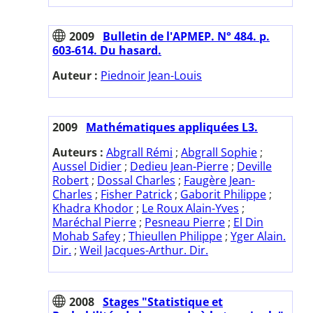
2009
Bulletin de l'APMEP. N° 484. p.
603-614. Du hasard.
Auteur :
Piednoir Jean-Louis
2009
Mathématiques appliquées L3.
Auteurs :
Abgrall Rémi
;
Abgrall Sophie
;
Aussel Didier
;
Dedieu Jean-Pierre
;
Deville
Robert
;
Dossal Charles
;
Faugère Jean-
Charles
;
Fisher Patrick
;
Gaborit Philippe
;
Khadra Khodor
;
Le Roux Alain-Yves
;
Maréchal Pierre
;
Pesneau Pierre
;
El Din
Mohab Safey
;
Thieullen Philippe
;
Yger Alain.
Dir.
;
Weil Jacques-Arthur. Dir.
2008
Stages "Statistique et