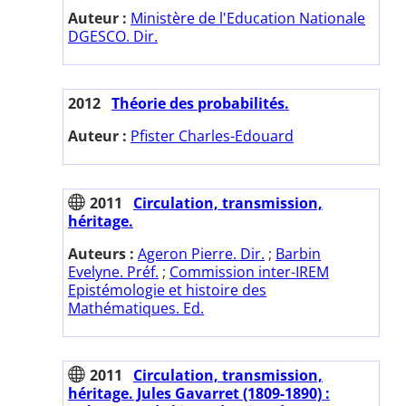
Auteur :
Ministère de l'Education Nationale
DGESCO. Dir.
2012
Théorie des probabilités.
Auteur :
Pfister Charles-Edouard
2011
Circulation, transmission,
héritage.
Auteurs :
Ageron Pierre. Dir.
;
Barbin
Evelyne. Préf.
;
Commission inter-IREM
Epistémologie et histoire des
Mathématiques. Ed.
2011
Circulation, transmission,
héritage. Jules Gavarret (1809-1890) :