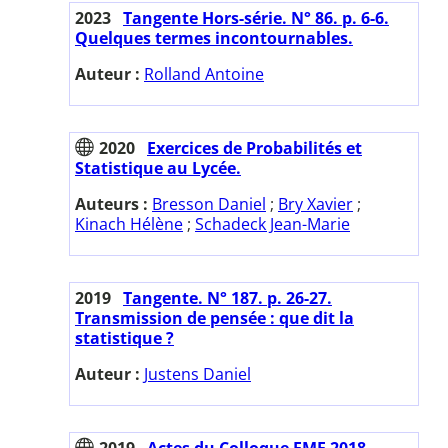
2023
Tangente Hors-série. N° 86. p. 6-6.
Quelques termes incontournables.
Auteur :
Rolland Antoine
2020
Exercices de Probabilités et
Statistique au Lycée.
Auteurs :
Bresson Daniel
;
Bry Xavier
;
Kinach Hélène
;
Schadeck Jean-Marie
2019
Tangente. N° 187. p. 26-27.
Transmission de pensée : que dit la
statistique ?
Auteur :
Justens Daniel
2019
Actes du Colloque EMF 2018.