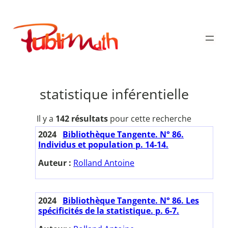
Aller
au
Publimath
contenu
statistique inférentielle
Il y a
142 résultats
pour cette recherche
2024
Bibliothèque Tangente. N° 86.
Individus et population p. 14-14.
Auteur :
Rolland Antoine
2024
Bibliothèque Tangente. N° 86. Les
spécificités de la statistique. p. 6-7.