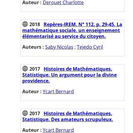
Auteur :
Derouet Charlotte
2018
Repères-IREM. N° 112. p. 29-45. La
mathématique sociale, un enseignement
élémentarisé au service du citoyen.
Auteurs :
Saby Nicolas
;
Tejedo Cyril
2017
Histoires de Mathématiques.
Statistique. Un argument pour la divine
providence.
Auteur :
Ycart Bernard
2017
Histoires de Mathématiques.
Statistique. Des amateurs scrupuleux.
Auteur :
Ycart Bernard