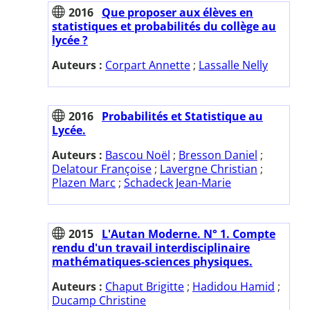
2016
Que proposer aux élèves en
statistiques et probabilités du collège au
lycée ?
Auteurs :
Corpart Annette
;
Lassalle Nelly
2016
Probabilités et Statistique au
Lycée.
Auteurs :
Bascou Noël
;
Bresson Daniel
;
Delatour Françoise
;
Lavergne Christian
;
Plazen Marc
;
Schadeck Jean-Marie
2015
L'Autan Moderne. N° 1. Compte
rendu d'un travail interdisciplinaire
mathématiques-sciences physiques.
Auteurs :
Chaput Brigitte
;
Hadidou Hamid
;
Ducamp Christine