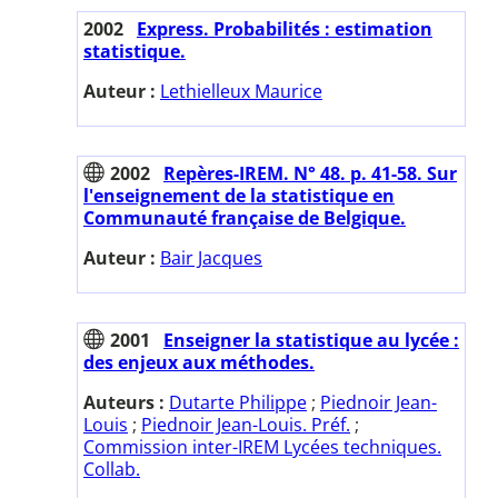
2002
Express. Probabilités : estimation
statistique.
Auteur :
Lethielleux Maurice
2002
Repères-IREM. N° 48. p. 41-58. Sur
l'enseignement de la statistique en
Communauté française de Belgique.
Auteur :
Bair Jacques
2001
Enseigner la statistique au lycée :
des enjeux aux méthodes.
Auteurs :
Dutarte Philippe
;
Piednoir Jean-
Louis
;
Piednoir Jean-Louis. Préf.
;
Commission inter-IREM Lycées techniques.
Collab.