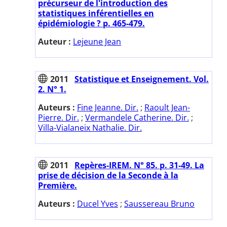
précurseur de l'introduction des
statistiques inférentielles en
épidémiologie ? p. 465-479.
Auteur :
Lejeune Jean
2011
Statistique et Enseignement. Vol.
2. N° 1.
Auteurs :
Fine Jeanne. Dir.
;
Raoult Jean-
Pierre. Dir.
;
Vermandele Catherine. Dir.
;
Villa-Vialaneix Nathalie. Dir.
2011
Repères-IREM. N° 85. p. 31-49. La
prise de décision de la Seconde à la
Première.
Auteurs :
Ducel Yves
;
Saussereau Bruno