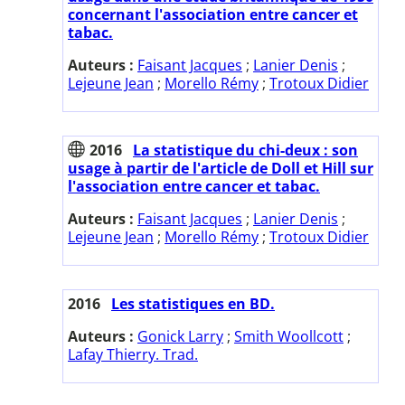
concernant l'association entre cancer et
tabac.
Auteurs :
Faisant Jacques
;
Lanier Denis
;
Lejeune Jean
;
Morello Rémy
;
Trotoux Didier
2016
La statistique du chi-deux : son
usage à partir de l'article de Doll et Hill sur
l'association entre cancer et tabac.
Auteurs :
Faisant Jacques
;
Lanier Denis
;
Lejeune Jean
;
Morello Rémy
;
Trotoux Didier
2016
Les statistiques en BD.
Auteurs :
Gonick Larry
;
Smith Woollcott
;
Lafay Thierry. Trad.