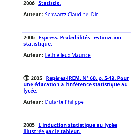
2006
Statistix.
Auteur :
Schwartz Claudine. Dir.
2006
Express. Probabilités : estimation
statistique.
Auteur :
Lethielleux Maurice
2005
Repères-IREM. N° 60. p. 5-19. Pour
une éducation à l'inférence statistique au
lycée.
Auteur :
Dutarte Philippe
2005
L'induction statistique au lycée
illustrée par le tableur.