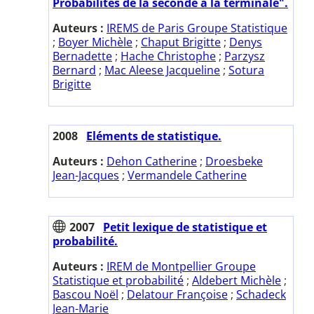
Probabilités de la seconde à la terminale".
Auteurs :
IREMS de Paris Groupe Statistique
;
Boyer Michèle
;
Chaput Brigitte
;
Denys
Bernadette
;
Hache Christophe
;
Parzysz
Bernard
;
Mac Aleese Jacqueline
;
Sotura
Brigitte
2008
Eléments de statistique.
Auteurs :
Dehon Catherine
;
Droesbeke
Jean-Jacques
;
Vermandele Catherine
2007
Petit lexique de statistique et
probabilité.
Auteurs :
IREM de Montpellier Groupe
Statistique et probabilité
;
Aldebert Michèle
;
Bascou Noël
;
Delatour Françoise
;
Schadeck
Jean-Marie