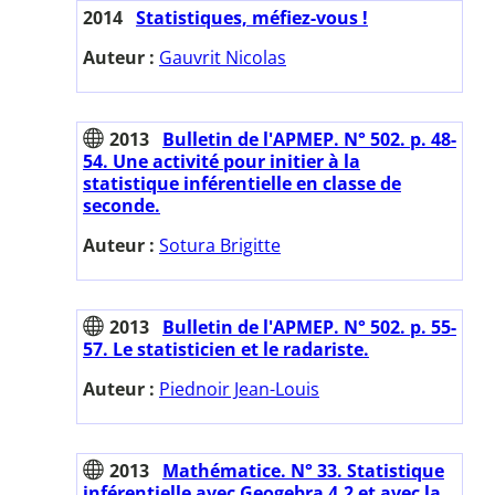
2014
Statistiques, méfiez-vous !
Auteur :
Gauvrit Nicolas
2013
Bulletin de l'APMEP. N° 502. p. 48-
54. Une activité pour initier à la
statistique inférentielle en classe de
seconde.
Auteur :
Sotura Brigitte
2013
Bulletin de l'APMEP. N° 502. p. 55-
57. Le statisticien et le radariste.
Auteur :
Piednoir Jean-Louis
2013
Mathématice. N° 33. Statistique
inférentielle avec Geogebra 4.2 et avec la