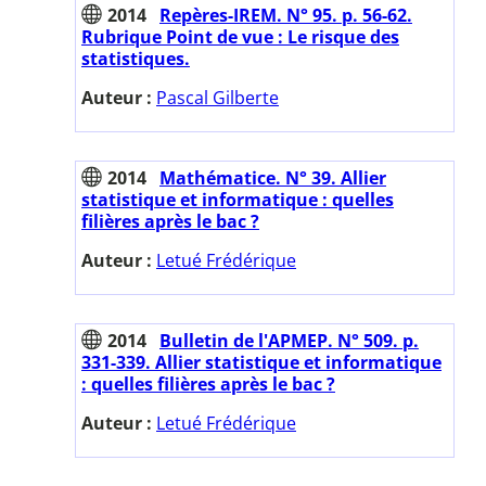
2014
Repères-IREM. N° 95. p. 56-62.
Rubrique Point de vue : Le risque des
statistiques.
Auteur :
Pascal Gilberte
2014
Mathématice. N° 39. Allier
statistique et informatique : quelles
filières après le bac ?
Auteur :
Letué Frédérique
2014
Bulletin de l'APMEP. N° 509. p.
331-339. Allier statistique et informatique
: quelles filières après le bac ?
Auteur :
Letué Frédérique