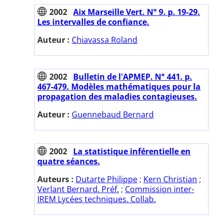
2002
Aix Marseille Vert. N° 9. p. 19-29.
Les intervalles de confiance.
Auteur :
Chiavassa Roland
2002
Bulletin de l'APMEP. N° 441. p.
467-479. Modèles mathématiques pour la
propagation des maladies contagieuses.
Auteur :
Guennebaud Bernard
2002
La statistique inférentielle en
quatre séances.
Auteurs :
Dutarte Philippe
;
Kern Christian
;
Verlant Bernard. Préf.
;
Commission inter-
IREM Lycées techniques. Collab.