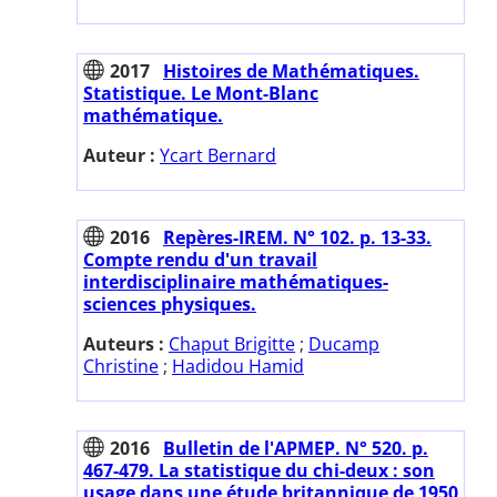
2017
Histoires de Mathématiques.
Statistique. Le Mont-Blanc
mathématique.
Auteur :
Ycart Bernard
2016
Repères-IREM. N° 102. p. 13-33.
Compte rendu d'un travail
interdisciplinaire mathématiques-
sciences physiques.
Auteurs :
Chaput Brigitte
;
Ducamp
Christine
;
Hadidou Hamid
2016
Bulletin de l'APMEP. N° 520. p.
467-479. La statistique du chi-deux : son
usage dans une étude britannique de 1950