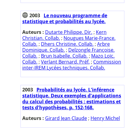
2003
Le nouveau programme de
statistique et probabilités au lycée.
Auteurs :
Dutarte Philippe. Dir.
;
Kern
Christian. Collab.
;
Nougues Marie-France.
Collab.
;
Dhers Christine. Collab.
;
Arbre
Dominique. Collab.
;
Delzongle Françoise.
Collab.
;
Brun Isabelle. Collab.
;
Mazo Loïc.
Collab.
;
Verlant Bernard. Préf.
;
Commission
inter-IREM Lycées techniques. Collab.
2003
Probabilités au lycée. L'inférence
statistique. Deux exemples d'applications
du calcul des probabilités : estimations et
tests d'hypothèses. p. 152-168.
Auteurs :
Girard Jean Claude
;
Henry Michel