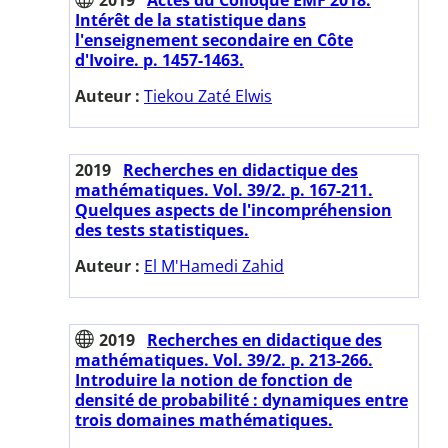
Intérêt de la statistique dans
l'enseignement secondaire en Côte
d'Ivoire. p. 1457-1463.
Auteur :
Tiekou Zaté Elwis
2019
Recherches en didactique des
mathématiques. Vol. 39/2. p. 167-211.
Quelques aspects de l'incompréhension
des tests statistiques.
Auteur :
El M'Hamedi Zahid
2019
Recherches en didactique des
mathématiques. Vol. 39/2. p. 213-266.
Introduire la notion de fonction de
densité de probabilité : dynamiques entre
trois domaines mathématiques.