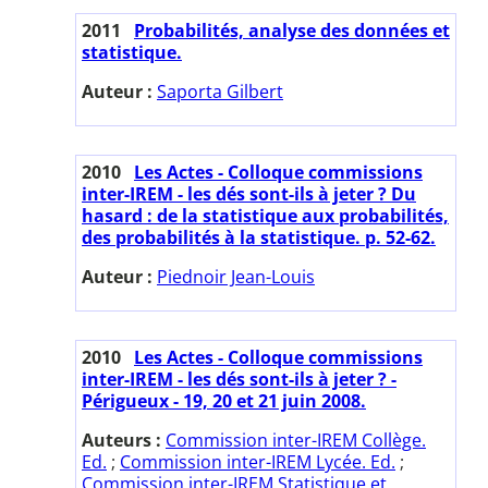
2011
Probabilités, analyse des données et
statistique.
Auteur :
Saporta Gilbert
2010
Les Actes - Colloque commissions
inter-IREM - les dés sont-ils à jeter ? Du
hasard : de la statistique aux probabilités,
des probabilités à la statistique. p. 52-62.
Auteur :
Piednoir Jean-Louis
2010
Les Actes - Colloque commissions
inter-IREM - les dés sont-ils à jeter ? -
Périgueux - 19, 20 et 21 juin 2008.
Auteurs :
Commission inter-IREM Collège.
Ed.
;
Commission inter-IREM Lycée. Ed.
;
Commission inter-IREM Statistique et