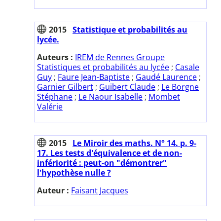
2015
Statistique et probabilités au
lycée.
Auteurs :
IREM de Rennes Groupe
Statistiques et probabilités au lycée
;
Casale
Guy
;
Faure Jean-Baptiste
;
Gaudé Laurence
;
Garnier Gilbert
;
Guibert Claude
;
Le Borgne
Stéphane
;
Le Naour Isabelle
;
Mombet
Valérie
2015
Le Miroir des maths. N° 14. p. 9-
17. Les tests d'équivalence et de non-
infériorité : peut-on "démontrer"
l'hypothèse nulle ?
Auteur :
Faisant Jacques