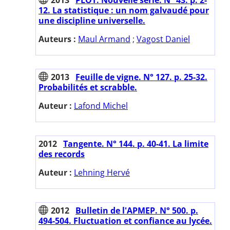
12. La statistique : un nom galvaudé pour
une discipline universelle.
Auteurs :
Maul Armand
;
Vagost Daniel
2013
Feuille de vigne. N° 127. p. 25-32.
Probabilités et scrabble.
Auteur :
Lafond Michel
2012
Tangente. N° 144. p. 40-41. La limite
des records
Auteur :
Lehning Hervé
2012
Bulletin de l'APMEP. N° 500. p.
494-504. Fluctuation et confiance au lycée.