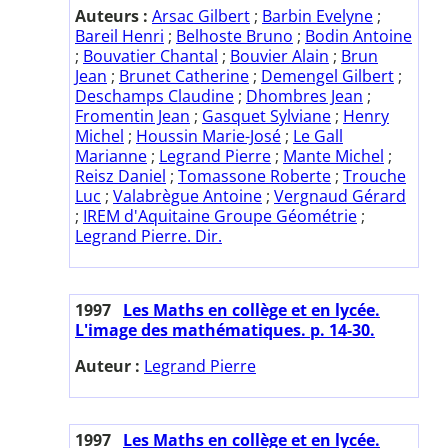
Auteurs :
Arsac Gilbert
;
Barbin Evelyne
;
Bareil Henri
;
Belhoste Bruno
;
Bodin Antoine
;
Bouvatier Chantal
;
Bouvier Alain
;
Brun
Jean
;
Brunet Catherine
;
Demengel Gilbert
;
Deschamps Claudine
;
Dhombres Jean
;
Fromentin Jean
;
Gasquet Sylviane
;
Henry
Michel
;
Houssin Marie-José
;
Le Gall
Marianne
;
Legrand Pierre
;
Mante Michel
;
Reisz Daniel
;
Tomassone Roberte
;
Trouche
Luc
;
Valabrègue Antoine
;
Vergnaud Gérard
;
IREM d'Aquitaine Groupe Géométrie
;
Legrand Pierre. Dir.
1997
Les Maths en collège et en lycée.
L'image des mathématiques. p. 14-30.
Auteur :
Legrand Pierre
1997
Les Maths en collège et en lycée.