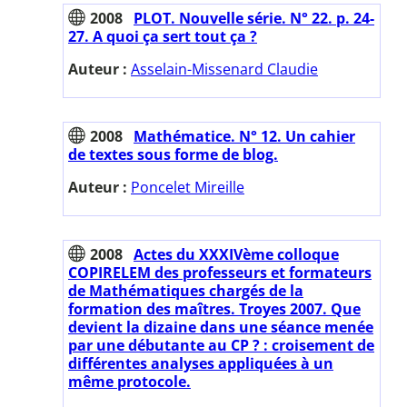
2008
PLOT. Nouvelle série. N° 22. p. 24-
27. A quoi ça sert tout ça ?
Auteur :
Asselain-Missenard Claudie
2008
Mathématice. N° 12. Un cahier
de textes sous forme de blog.
Auteur :
Poncelet Mireille
2008
Actes du XXXIVème colloque
COPIRELEM des professeurs et formateurs
de Mathématiques chargés de la
formation des maîtres. Troyes 2007. Que
devient la dizaine dans une séance menée
par une débutante au CP ? : croisement de
différentes analyses appliquées à un
même protocole.