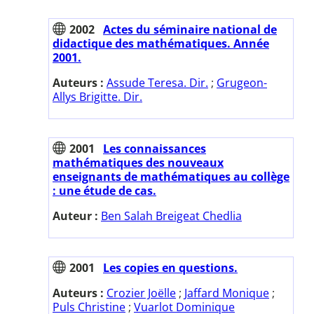
2002
Actes du séminaire national de
didactique des mathématiques. Année
2001.
Auteurs :
Assude Teresa. Dir.
;
Grugeon-
Allys Brigitte. Dir.
2001
Les connaissances
mathématiques des nouveaux
enseignants de mathématiques au collège
: une étude de cas.
Auteur :
Ben Salah Breigeat Chedlia
2001
Les copies en questions.
Auteurs :
Crozier Joëlle
;
Jaffard Monique
;
Puls Christine
;
Vuarlot Dominique