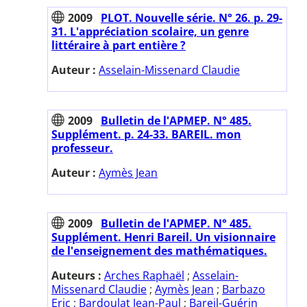
2009
PLOT. Nouvelle série. N° 26. p. 29-
31. L'appréciation scolaire, un genre
littéraire à part entière ?
Auteur :
Asselain-Missenard Claudie
2009
Bulletin de l'APMEP. N° 485.
Supplément. p. 24-33. BAREIL. mon
professeur.
Auteur :
Aymès Jean
2009
Bulletin de l'APMEP. N° 485.
Supplément. Henri Bareil. Un visionnaire
de l'enseignement des mathématiques.
Auteurs :
Arches Raphaël
;
Asselain-
Missenard Claudie
;
Aymès Jean
;
Barbazo
Eric
;
Bardoulat Jean-Paul
;
Bareil-Guérin