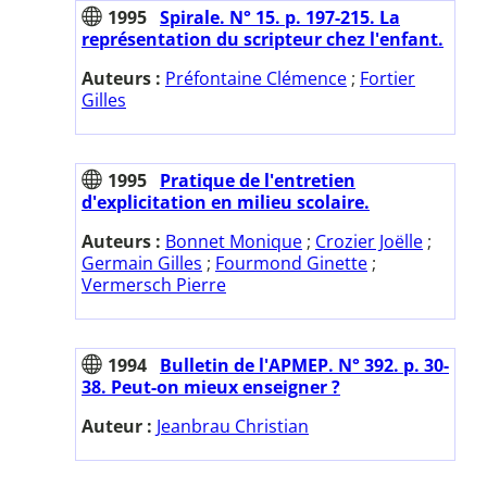
1995
Spirale. N° 15. p. 197-215. La
représentation du scripteur chez l'enfant.
Auteurs :
Préfontaine Clémence
;
Fortier
Gilles
1995
Pratique de l'entretien
d'explicitation en milieu scolaire.
Auteurs :
Bonnet Monique
;
Crozier Joëlle
;
Germain Gilles
;
Fourmond Ginette
;
Vermersch Pierre
1994
Bulletin de l'APMEP. N° 392. p. 30-
38. Peut-on mieux enseigner ?
Auteur :
Jeanbrau Christian