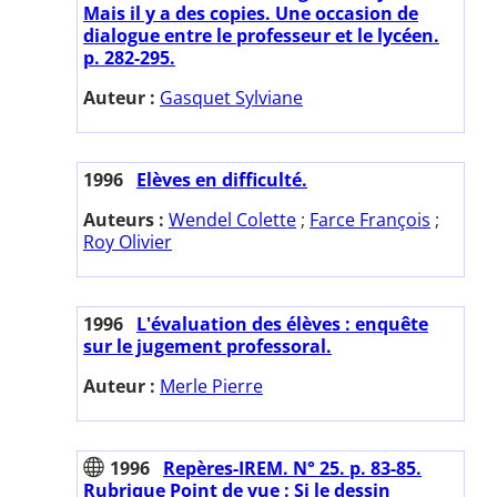
Mais il y a des copies. Une occasion de
dialogue entre le professeur et le lycéen.
p. 282-295.
Auteur :
Gasquet Sylviane
1996
Elèves en difficulté.
Auteurs :
Wendel Colette
;
Farce François
;
Roy Olivier
1996
L'évaluation des élèves : enquête
sur le jugement professoral.
Auteur :
Merle Pierre
1996
Repères-IREM. N° 25. p. 83-85.
Rubrique Point de vue : Si le dessin