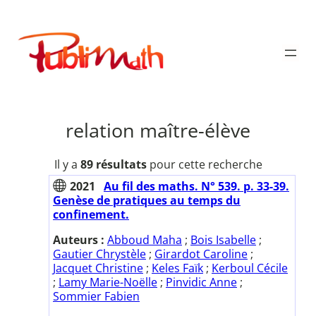
Aller
au
Publimath
contenu
relation maître-élève
Il y a
89 résultats
pour cette recherche
2021
Au fil des maths. N° 539. p. 33-39.
Genèse de pratiques au temps du
confinement.
Auteurs :
Abboud Maha
;
Bois Isabelle
;
Gautier Chrystèle
;
Girardot Caroline
;
Jacquet Christine
;
Keles Faïk
;
Kerboul Cécile
;
Lamy Marie-Noëlle
;
Pinvidic Anne
;
Sommier Fabien