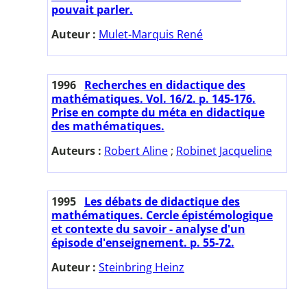
pouvait parler.
Auteur :
Mulet-Marquis René
1996
Recherches en didactique des
mathématiques. Vol. 16/2. p. 145-176.
Prise en compte du méta en didactique
des mathématiques.
Auteurs :
Robert Aline
;
Robinet Jacqueline
1995
Les débats de didactique des
mathématiques. Cercle épistémologique
et contexte du savoir - analyse d'un
épisode d'enseignement. p. 55-72.
Auteur :
Steinbring Heinz