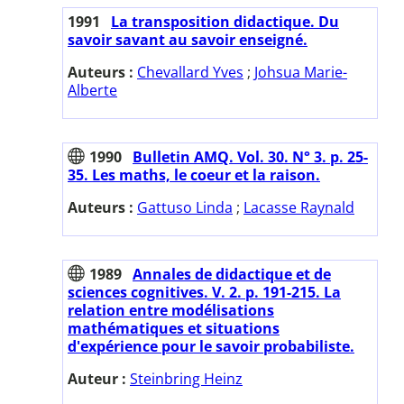
1991
La transposition didactique. Du
savoir savant au savoir enseigné.
Auteurs :
Chevallard Yves
;
Johsua Marie-
Alberte
1990
Bulletin AMQ. Vol. 30. N° 3. p. 25-
35. Les maths, le coeur et la raison.
Auteurs :
Gattuso Linda
;
Lacasse Raynald
1989
Annales de didactique et de
sciences cognitives. V. 2. p. 191-215. La
relation entre modélisations
mathématiques et situations
d'expérience pour le savoir probabiliste.
Auteur :
Steinbring Heinz