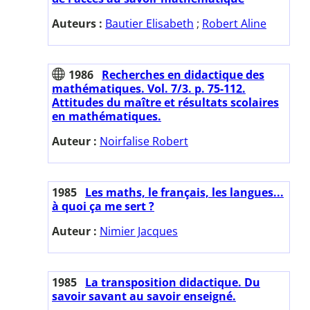
Auteurs :
Bautier Elisabeth
;
Robert Aline
1986
Recherches en didactique des
mathématiques. Vol. 7/3. p. 75-112.
Attitudes du maître et résultats scolaires
en mathématiques.
Auteur :
Noirfalise Robert
1985
Les maths, le français, les langues...
à quoi ça me sert ?
Auteur :
Nimier Jacques
1985
La transposition didactique. Du
savoir savant au savoir enseigné.