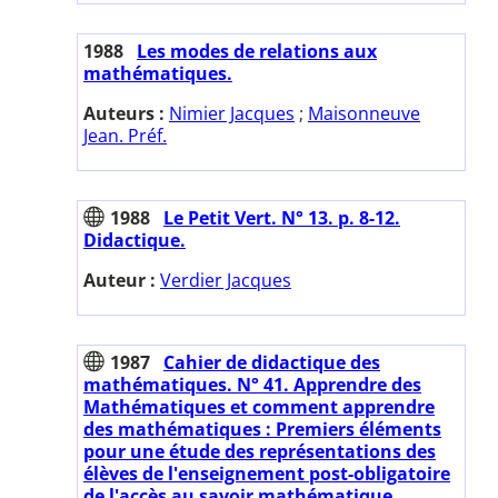
1988
Les modes de relations aux
mathématiques.
Auteurs :
Nimier Jacques
;
Maisonneuve
Jean. Préf.
1988
Le Petit Vert. N° 13. p. 8-12.
Didactique.
Auteur :
Verdier Jacques
1987
Cahier de didactique des
mathématiques. N° 41. Apprendre des
Mathématiques et comment apprendre
des mathématiques : Premiers éléments
pour une étude des représentations des
élèves de l'enseignement post-obligatoire
de l'accès au savoir mathématique