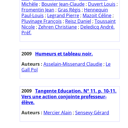
Michèle
;
Bouvier Jean-Claude
;
Duvert Louis
;
Fromentin Jean
;
Gras Régis
;
Hennequin
Paul-Louis
;
Legrand Pierre
;
Mazoit Céline
;
Pluvinage François
;
Reisz Daniel
;
Toussaint
Nicole
;
Zehren Christiane
;
Deledicq André.
Préf.
2009
Humeurs et tableau noir.
Auteurs :
Asselain-Missenard Claudie
;
Le
Gall Pol
2009
Tangente Education. N° 11. p. 10-11.
Vers une action conjointe professeur-
élève.
Auteurs :
Mercier Alain
;
Sensevy Gérard