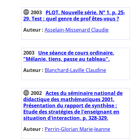
2003
PLOT. Nouvelle série. N° 1. p. 25-
29. Test : quel genre de prof êtes-vous ?
Auteur :
Asselain-Missenard Claudie
2003
Une séance de cours ordinaire.
"Mélanie, tiens, passe au tableau".
Auteur :
Blanchard-Laville Claudine
2002
Actes du séminaire national de
didactique des mathématiques 2001.
Présentation du rapport de synthèse :
Etude des stratégies de l'enseignant en
situation d'interaction. p. 328-329.
Auteur :
Perrin-Glorian Marie-Jeanne