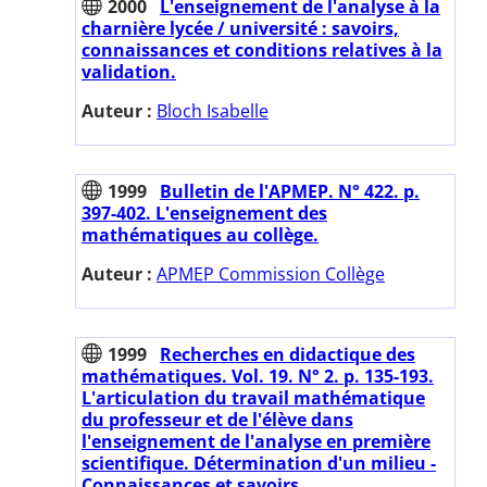
2000
L'enseignement de l'analyse à la
charnière lycée / université : savoirs,
connaissances et conditions relatives à la
validation.
Auteur :
Bloch Isabelle
1999
Bulletin de l'APMEP. N° 422. p.
397-402. L'enseignement des
mathématiques au collège.
Auteur :
APMEP Commission Collège
1999
Recherches en didactique des
mathématiques. Vol. 19. N° 2. p. 135-193.
L'articulation du travail mathématique
du professeur et de l'élève dans
l'enseignement de l'analyse en première
scientifique. Détermination d'un milieu -
Connaissances et savoirs.