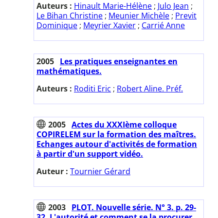
Auteurs :
Hinault Marie-Hélène
;
Julo Jean
;
Le Bihan Christine
;
Meunier Michèle
;
Previt
Dominique
;
Meyrier Xavier
;
Carrié Anne
2005
Les pratiques enseignantes en
mathématiques.
Auteurs :
Roditi Eric
;
Robert Aline. Préf.
2005
Actes du XXXIème colloque
COPIRELEM sur la formation des maîtres.
Echanges autour d'activités de formation
à partir d'un support vidéo.
Auteur :
Tournier Gérard
2003
PLOT. Nouvelle série. N° 3. p. 29-
32. L'autorité et comment se la procurer.