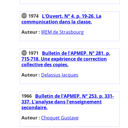
1974
L'Ouvert. N° 4. p. 19-26. La
communication dans la classe.
Auteur :
IREM de Strasbourg
1971
Bulletin de l'APMEP. N° 281. p.
715-718. Une expérience de correction
collective des copies.
Auteur :
Delassus Jacques
1966
Bulletin de l'APMEP. N° 253. p. 331-
337. L'analyse dans l'enseignement
secondaire.
Auteur :
Choquet Gustave