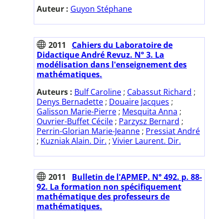
Auteur :
Guyon Stéphane
2011
Cahiers du Laboratoire de
Didactique André Revuz. N° 3. La
modélisation dans l'enseignement des
mathématiques.
Auteurs :
Bulf Caroline
;
Cabassut Richard
;
Denys Bernadette
;
Douaire Jacques
;
Galisson Marie-Pierre
;
Mesquita Anna
;
Ouvrier-Buffet Cécile
;
Parzysz Bernard
;
Perrin-Glorian Marie-Jeanne
;
Pressiat André
;
Kuzniak Alain. Dir.
;
Vivier Laurent. Dir.
2011
Bulletin de l'APMEP. N° 492. p. 88-
92. La formation non spécifiquement
mathématique des professeurs de
mathématiques.