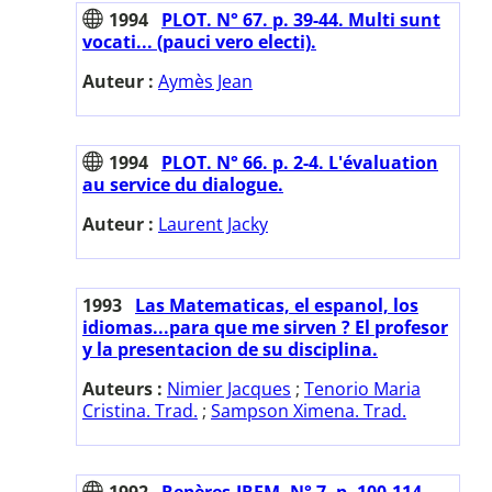
1994
PLOT. N° 67. p. 39-44. Multi sunt
vocati... (pauci vero electi).
Auteur :
Aymès Jean
1994
PLOT. N° 66. p. 2-4. L'évaluation
au service du dialogue.
Auteur :
Laurent Jacky
1993
Las Matematicas, el espanol, los
idiomas...para que me sirven ? El profesor
y la presentacion de su disciplina.
Auteurs :
Nimier Jacques
;
Tenorio Maria
Cristina. Trad.
;
Sampson Ximena. Trad.
1992
Repères-IREM. N° 7. p. 100-114.