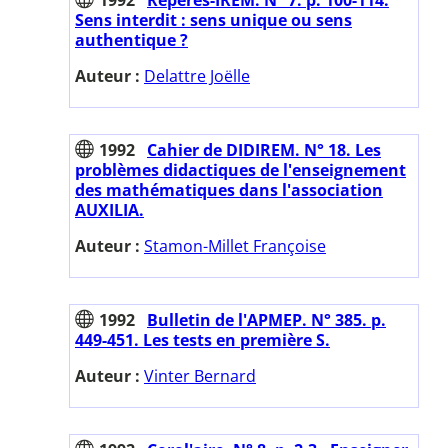
Sens interdit : sens unique ou sens
authentique ?
Auteur :
Delattre Joëlle
1992
Cahier de DIDIREM. N° 18. Les
problèmes didactiques de l'enseignement
des mathématiques dans l'association
AUXILIA.
Auteur :
Stamon-Millet Françoise
1992
Bulletin de l'APMEP. N° 385. p.
449-451. Les tests en première S.
Auteur :
Vinter Bernard