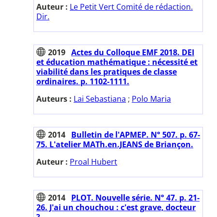
Auteur :
Le Petit Vert Comité de rédaction.
Dir.
2019
Actes du Colloque EMF 2018. DEI
et éducation mathématique : nécessité et
viabilité dans les pratiques de classe
ordinaires. p. 1102-1111.
Auteurs :
Lai Sebastiana
;
Polo Maria
2014
Bulletin de l'APMEP. N° 507. p. 67-
75. L'atelier MATh.en.JEANS de Briançon.
Auteur :
Proal Hubert
2014
PLOT. Nouvelle série. N° 47. p. 21-
26. J'ai un chouchou : c'est grave, docteur
?