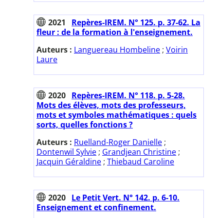
2021
Repères-IREM. N° 125. p. 37-62. La
fleur : de la formation à l'enseignement.
Auteurs :
Languereau Hombeline
;
Voirin
Laure
2020
Repères-IREM. N° 118. p. 5-28.
Mots des élèves, mots des professeurs,
mots et symboles mathématiques : quels
sorts, quelles fonctions ?
Auteurs :
Ruelland-Roger Danielle
;
Dontenwil Sylvie
;
Grandjean Christine
;
Jacquin Géraldine
;
Thiebaud Caroline
2020
Le Petit Vert. N° 142. p. 6-10.
Enseignement et confinement.