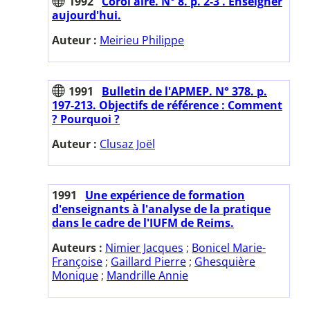
1992
Corol'aire. N° 8. p. 2-3 . Enseigner
aujourd'hui.
Auteur :
Meirieu Philippe
1991
Bulletin de l'APMEP. N° 378. p.
197-213. Objectifs de référence : Comment
? Pourquoi ?
Auteur :
Clusaz Joël
1991
Une expérience de formation
d'enseignants à l'analyse de la pratique
dans le cadre de l'IUFM de Reims.
Auteurs :
Nimier Jacques
;
Bonicel Marie-
Françoise
;
Gaillard Pierre
;
Ghesquière
Monique
;
Mandrille Annie