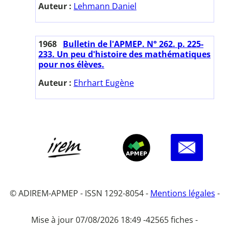
Auteur :
Lehmann Daniel
1968
Bulletin de l'APMEP. N° 262. p. 225-
233. Un peu d'histoire des mathématiques
pour nos élèves.
Auteur :
Ehrhart Eugène
© ADIREM-APMEP - ISSN 1292-8054 -
Mentions légales
-
Mise à jour 07/08/2026 18:49 -
42565 fiches -