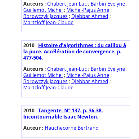
Auteurs :
Chabert Jean-Luc
;
Barbin Evelyne
;
Guillemot Michel
;
Michel-Pajus Anne
;
Borowczyk Jacques
;
Djebbar Ahmed
;
Martzloff Jean-Claude
2010
Histoire d'algorithmes : du caillou à
la puce. Accélération de convergence. p.
477-504.
Auteurs :
Chabert Jean-Luc
;
Barbin Evelyne
;
Guillemot Michel
;
Michel-Pajus Anne
;
Borowczyk Jacques
;
Djebbar Ahmed
;
Martzloff Jean-Claude
2010
Tangente. N° 137. p. 36-38.
Incontournable Isaac Newton.
Auteur :
Hauchecorne Bertrand