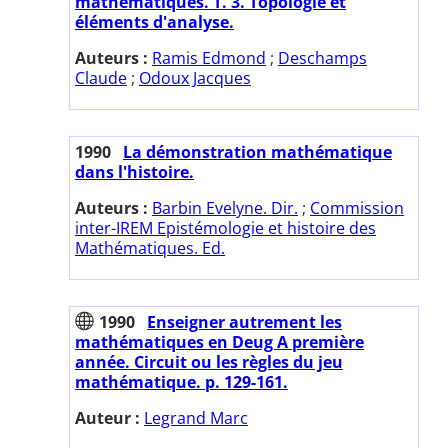
mathématiques. T. 3. Topologie et
éléments d'analyse.
Auteurs :
Ramis Edmond
;
Deschamps
Claude
;
Odoux Jacques
1990
La démonstration mathématique
dans l'histoire.
Auteurs :
Barbin Evelyne. Dir.
;
Commission
inter-IREM Epistémologie et histoire des
Mathématiques. Ed.
1990
Enseigner autrement les
mathématiques en Deug A première
année. Circuit ou les règles du jeu
mathématique. p. 129-161.
Auteur :
Legrand Marc