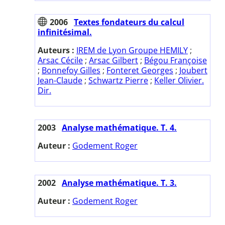
2006
Textes fondateurs du calcul
infinitésimal.
Auteurs :
IREM de Lyon Groupe HEMILY
;
Arsac Cécile
;
Arsac Gilbert
;
Bégou Françoise
;
Bonnefoy Gilles
;
Fonteret Georges
;
Joubert
Jean-Claude
;
Schwartz Pierre
;
Keller Olivier.
Dir.
2003
Analyse mathématique. T. 4.
Auteur :
Godement Roger
2002
Analyse mathématique. T. 3.
Auteur :
Godement Roger