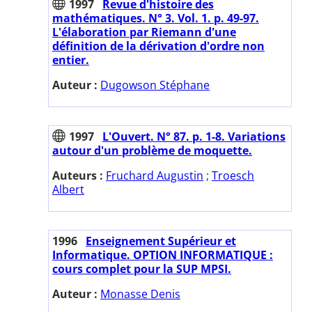
1997
Revue d'histoire des
mathématiques. N° 3. Vol. 1. p. 49-97.
L'élaboration par Riemann d'une
définition de la dérivation d'ordre non
entier.
Auteur :
Dugowson Stéphane
1997
L'Ouvert. N° 87. p. 1-8. Variations
autour d'un problème de moquette.
Auteurs :
Fruchard Augustin
;
Troesch
Albert
1996
Enseignement Supérieur et
Informatique. OPTION INFORMATIQUE :
cours complet pour la SUP MPSI.
Auteur :
Monasse Denis