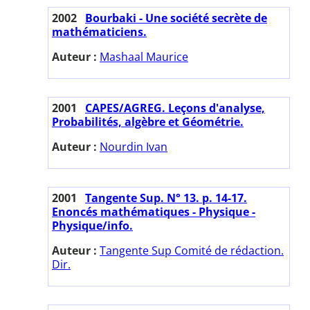
2002
Bourbaki - Une société secrète de
mathématiciens.
Auteur :
Mashaal Maurice
2001
CAPES/AGREG. Leçons d'analyse,
Probabilités, algèbre et Géométrie.
Auteur :
Nourdin Ivan
2001
Tangente Sup. N° 13. p. 14-17.
Enoncés mathématiques - Physique -
Physique/info.
Auteur :
Tangente Sup Comité de rédaction.
Dir.