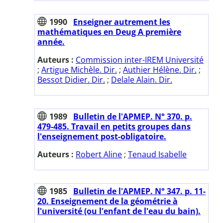
1990
Enseigner autrement les
mathématiques en Deug A première
année.
Auteurs :
Commission inter-IREM Université
;
Artigue Michèle. Dir.
;
Authier Hélène. Dir.
;
Bessot Didier. Dir.
;
Delale Alain. Dir.
1989
Bulletin de l'APMEP. N° 370. p.
479-485. Travail en petits groupes dans
l'enseignement post-obligatoire.
Auteurs :
Robert Aline
;
Tenaud Isabelle
1985
Bulletin de l'APMEP. N° 347. p. 11-
20. Enseignement de la géométrie à
l'université (ou l'enfant de l'eau du bain).