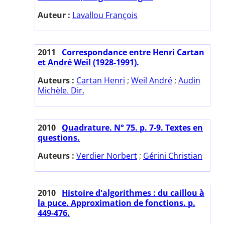
Auteur :
Lavallou François
2011
Correspondance entre Henri Cartan
et André Weil (1928-1991).
Auteurs :
Cartan Henri
;
Weil André
;
Audin
Michèle. Dir.
2010
Quadrature. N° 75. p. 7-9. Textes en
questions.
Auteurs :
Verdier Norbert
;
Gérini Christian
2010
Histoire d'algorithmes : du caillou à
la puce. Approximation de fonctions. p.
449-476.