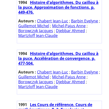
1994
Histoire d'algorithmes. Du caillou à
la puce. Approximation de fonctions. p.
449-476.
Auteurs :
Chabert Jean-Luc
;
Barbin Evelyne
;
Guillemot Michel
;
Michel-Pajus Anne
;
Borowczyk Jacques
;
Djebbar Ahmed
;
Martzloff Jean-Claude
1994
Histoire d'algorithmes. Du caillou à
la puce. Accélération de convergence. p.
477-504.
Auteurs :
Chabert Jean-Luc
;
Barbin Evelyne
;
Guillemot Michel
;
Michel-Pajus Anne
;
Borowczyk Jacques
;
Djebbar Ahmed
;
Martzloff Jean-Claude
1991
Les Cours de référence. Cours de