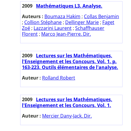
2009
Mathématiques L3. Analyse.
Auteurs :
Boumaza Hakim
;
Collas Benjamin
;
Collion Stéphane
;
Dellinger Marie
;
Faget
Zoé
;
Lazzarini Laurent
;
Schaffhauser
Florent
;
Marco Jean-Pierre. Dir.
2009
Lectures sur les Mathématiques,
l'Enseignement et les Concours. Vol. 1. p.
163-223. Outils élémentaires de l'analyse.
Auteur :
Rolland Robert
2009
Lectures sur les Mathématiques,
l'Enseignement et les Concours. Vol. 1.
Auteur :
Mercier Dany-Jack. Dir.