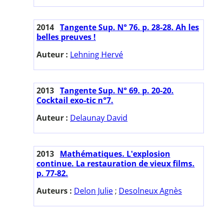
2014
Tangente Sup. N° 76. p. 28-28. Ah les
belles preuves !
Auteur :
Lehning Hervé
2013
Tangente Sup. N° 69. p. 20-20.
Cocktail exo-tic n°7.
Auteur :
Delaunay David
2013
Mathématiques. L'explosion
continue. La restauration de vieux films.
p. 77-82.
Auteurs :
Delon Julie
;
Desolneux Agnès