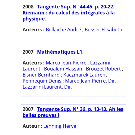
2008
Tangente Sup. N° 44-45. p. 20-22.
Riemann : du calcul des intégrales à la
physique.
Auteurs :
Bellaïche André
;
Busser Elisabeth
2007
Mathématiques L1.
Auteurs :
Marco Jean-Pierre
;
Lazzarini
Laurent
;
Boualem Hassan
;
Brouzet Robert
;
Elsner Bernhard
;
Kaczmarek Laurent
;
Pennequin Denis
;
Marco Jean-Pierre. Dir.
;
Lazzarini Laurent. Dir.
2007
Tangente Sup. N° 36. p. 13-13. Ah les
belles preuves !
Auteur :
Lehning Hervé