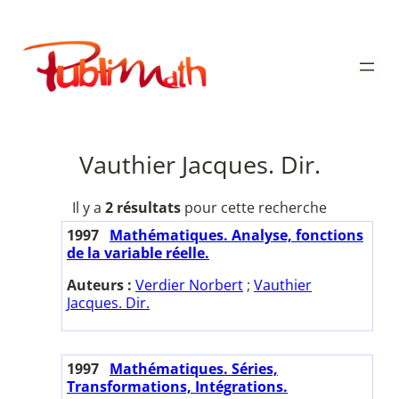
Aller
au
Publimath
contenu
Vauthier Jacques. Dir.
Il y a
2 résultats
pour cette recherche
1997
Mathématiques. Analyse, fonctions
de la variable réelle.
Auteurs :
Verdier Norbert
;
Vauthier
Jacques. Dir.
1997
Mathématiques. Séries,
Transformations, Intégrations.