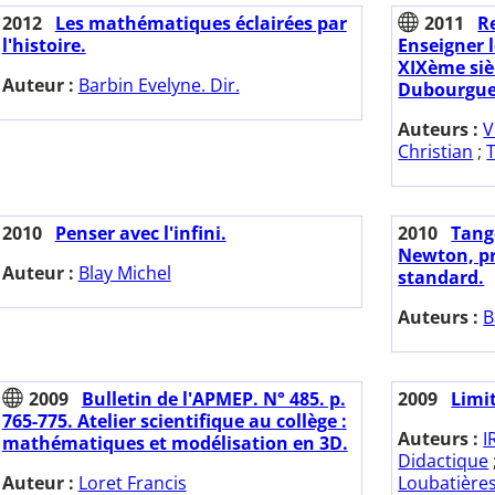
2012
Les mathématiques éclairées par
2011
Re
l'histoire.
Enseigner 
XIXème sièc
Auteur :
Barbin Evelyne. Dir.
Dubourguet
Auteurs :
V
Christian
;
2010
Penser avec l'infini.
2010
Tange
Newton, pr
Auteur :
Blay Michel
standard.
Auteurs :
B
2009
Bulletin de l'APMEP. N° 485. p.
2009
Limit
765-775. Atelier scientifique au collège :
Auteurs :
I
mathématiques et modélisation en 3D.
Didactique
Auteur :
Loret Francis
Loubatière