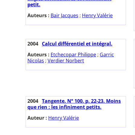
petit.
Auteurs :
Bair Jacques
;
Henry Valérie
2004
Calcul différentiel et intégral.
Auteurs :
Etchecopar Philippe
;
Garric
Nicolas
;
Verdier Norbert
2004
Tangente. N° 100. p. 22-23. Moins
que rien : les infiniment petits.
Auteur :
Henry Valérie