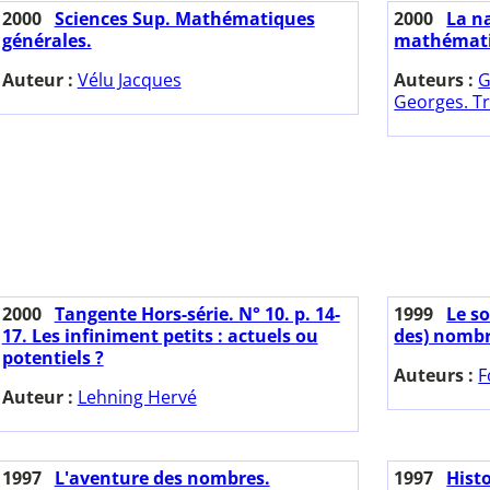
2000
Sciences Sup. Mathématiques
2000
La n
générales.
mathémati
Auteur :
Vélu Jacques
Auteurs :
G
Georges. Tr
2000
Tangente Hors-série. N° 10. p. 14-
1999
Le so
17. Les infiniment petits : actuels ou
des) nombr
potentiels ?
Auteurs :
F
Auteur :
Lehning Hervé
1997
L'aventure des nombres.
1997
Hist