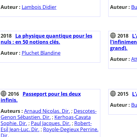
Auteur :
Lambois Didier
Auteur :
Bu
2018
La physique quantique pour les
2018
L
nuls : en 50 notions clés.
l'infinimen
grand).
Auteur :
Pluchet Blandine
Auteur :
At
2016
Passeport pour les deux
2015
L
infinis.
Auteur :
Bu
Auteurs :
Arnaud Nicolas. Dir.
;
Descotes-
Genon Sébastien. Dir.
;
Kerhoas-Cavata
Sophie. Dir.
;
Paul Jacques. Dir.
;
Robert-
Esil Jean-Luc. Dir.
;
Royole-Degieux Perrine.
Dir.