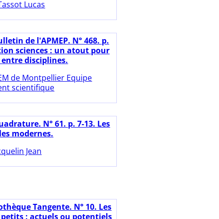
Tassot Lucas
lletin de l'APMEP. N° 468. p.
tion sciences : un atout pour
 entre disciplines.
EM de Montpellier Equipe
t scientifique
adrature. N° 61. p. 7-13. Les
 les modernes.
cquelin Jean
iothèque Tangente. N° 10. Les
petits : actuels ou potentiels