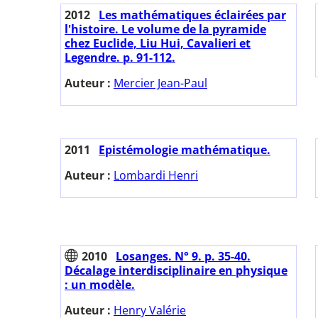
2012
Les mathématiques éclairées par
l'histoire. Le volume de la pyramide
chez Euclide, Liu Hui, Cavalieri et
Legendre. p. 91-112.
Auteur :
Mercier Jean-Paul
2011
Epistémologie mathématique.
Auteur :
Lombardi Henri
2010
Losanges. N° 9. p. 35-40.
Décalage interdisciplinaire en physique
: un modèle.
Auteur :
Henry Valérie