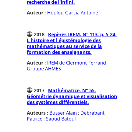
recherche de l'infini.
Auteur :
Houlou-Garcia Antoine
2018
Repères-IREM. N° 113. p. 5-24.
L'histoire et l'épistémologie des
mathématiques au service de la
formation des enseignants.
Auteur :
IREM de Clermont-Ferrand
Groupe AHMES
2017
Mathématice. N° 55.
Géométrie dynamique et visualisation
des systèmes différentiels.
Auteurs :
Busser Alain
;
Debrabant
Patrice
;
Saoud Batoul