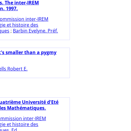
s. The inter-IREM
. 1997.
ommission inter-IREM
ie et histoire des
ques
;
Barbin Evelyne. Préf.
's smaller than a pygmy
lls Robert E.
uatrième Université d'Eté
 des Mathématiques.
mmission inter-IREM
ie et histoire des
ues. Ed.