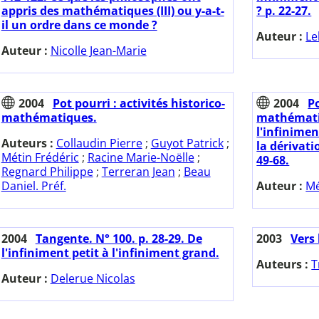
appris des mathématiques (III) ou y-a-t-
? p. 22-27.
il un ordre dans ce monde ?
Auteur :
Le
Auteur :
Nicolle Jean-Marie
2004
Pot pourri : activités historico-
2004
Po
mathématiques.
mathématiq
l'infinimen
Auteurs :
Collaudin Pierre
;
Guyot Patrick
;
la dérivati
Métin Frédéric
;
Racine Marie-Noëlle
;
49-68.
Regnard Philippe
;
Terreran Jean
;
Beau
Daniel. Préf.
Auteur :
Mé
2004
Tangente. N° 100. p. 28-29. De
2003
Vers 
l'infiniment petit à l'infiniment grand.
Auteurs :
T
Auteur :
Delerue Nicolas