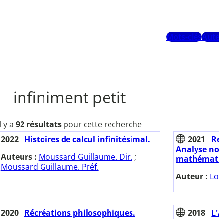
Mots-clés
Aute
infiniment petit
Il y a
92 résultats
pour cette recherche
2022
Histoires de calcul infinitésimal.
2021
Re
Analyse no
Auteurs :
Moussard Guillaume. Dir.
;
mathémati
Moussard Guillaume. Préf.
Auteur :
Lo
2020
Récréations philosophiques.
2018
L