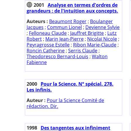
2001
Analyse en termes d'ordres de
grandeurs : de l'intuition aux concepts.
Auteurs :
Beaumont Roger
;
Boulanger
Jacques
;
Commun Lionel
;
Devienne Sylvie
;
Felloneau Claude
;
Jauffret Brigitte
;
Lutz
Robert
;
Marin Jean-Pierre
;
Nicolaï Nicole
;
Peyragrosse Estelle
;
Ribon Marie-Claude
;
Roncin Catherine
;
Serris Claude
;
Theodoresco Bernard-Louis
;
Walton
Fabienne
2000
Pour la Science. N° spécial. 278.
Les infinis.
Auteur :
Pour la Science Comité de
rédaction. Dir.
1998
Des tangentes aux infiniment