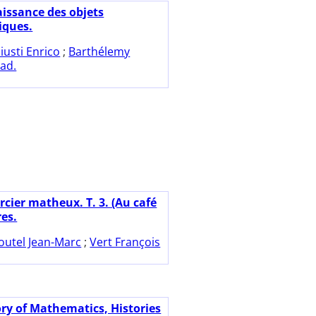
aissance des objets
ques.
iusti Enrico
;
Barthélemy
ad.
rcier matheux. T. 3. (Au café
es.
outel Jean-Marc
;
Vert François
ory of Mathematics, Histories