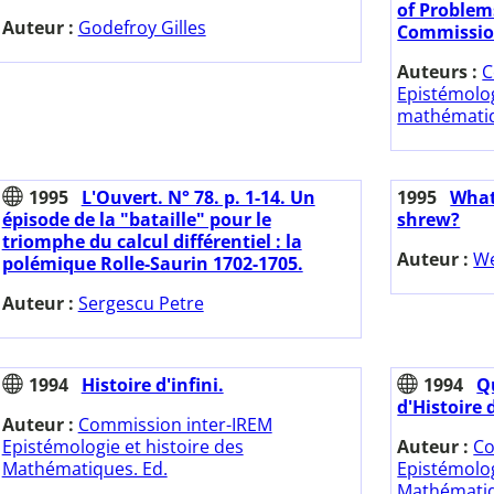
of Problem
Auteur :
Godefroy Gilles
Commission
Auteurs :
C
Epistémolog
mathémati
1995
L'Ouvert. N° 78. p. 1-14. Un
1995
What
épisode de la "bataille" pour le
shrew?
triomphe du calcul différentiel : la
Auteur :
We
polémique Rolle-Saurin 1702-1705.
Auteur :
Sergescu Petre
1994
Histoire d'infini.
1994
Q
d'Histoire
Auteur :
Commission inter-IREM
Epistémologie et histoire des
Auteur :
Co
Mathématiques. Ed.
Epistémolog
Mathématiq