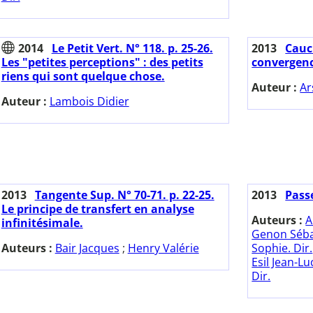
2014
Le Petit Vert. N° 118. p. 25-26.
2013
Cauch
Les "petites perceptions" : des petits
convergenc
riens qui sont quelque chose.
Auteur :
Ar
Auteur :
Lambois Didier
2013
Tangente Sup. N° 70-71. p. 22-25.
2013
Passe
Le principe de transfert en analyse
Auteurs :
A
infinitésimale.
Genon Sébas
Auteurs :
Bair Jacques
;
Henry Valérie
Sophie. Dir.
Esil Jean-Luc
Dir.