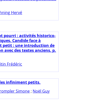
hning Hervé
t pourri : activités historico-
ues. Candide face à
t petit : une introduction de
on avec des textes anciens. p.
tin Frédéric
les infiniment petits.
rompler Simone
;
Noël Guy