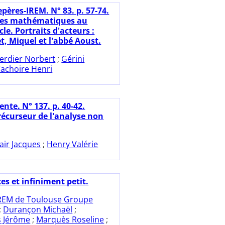
pères-IREM. N° 83. p. 57-74.
les mathématiques au
le. Portraits d'acteurs :
, Miquel et l'abbé Aoust.
erdier Norbert
;
Gérini
Tachoire Henri
nte. N° 137. p. 40-42.
écurseur de l'analyse non
air Jacques
;
Henry Valérie
es et infiniment petit.
REM de Toulouse Groupe
;
Durançon Michaël
;
s Jérôme
;
Marquès Roseline
;