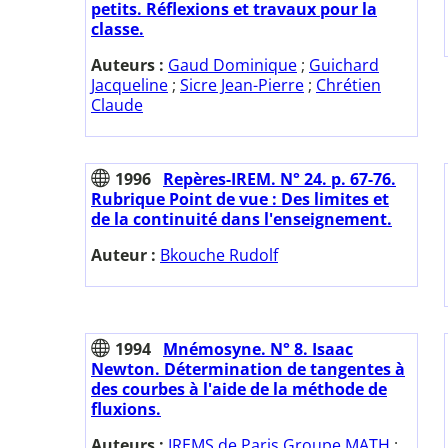
petits. Réflexions et travaux pour la
classe.
Auteurs :
Gaud Dominique
;
Guichard
Jacqueline
;
Sicre Jean-Pierre
;
Chrétien
Claude
1996
Repères-IREM. N° 24. p. 67-76.
Rubrique Point de vue : Des limites et
de la continuité dans l'enseignement.
Auteur :
Bkouche Rudolf
1994
Mnémosyne. N° 8. Isaac
Newton. Détermination de tangentes à
des courbes à l'aide de la méthode de
fluxions.
Auteurs :
IREMS de Paris Groupe MATH
;