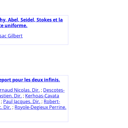
y, Abel, Seidel, Stokes et la
e uniforme.
sac Gilbert
port pour les deux infinis.
rnaud Nicolas. Dir.
;
Descotes-
tien. Dir.
;
Kerhoas-Cavata
;
Paul Jacques. Dir.
;
Robert-
. Dir.
;
Royole-Degieux Perrine.