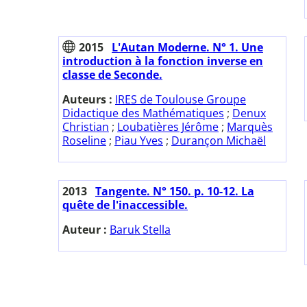
2015
L'Autan Moderne. N° 1. Une
introduction à la fonction inverse en
classe de Seconde.
Auteurs :
IRES de Toulouse Groupe
Didactique des Mathématiques
;
Denux
Christian
;
Loubatières Jérôme
;
Marquès
Roseline
;
Piau Yves
;
Durançon Michaël
2013
Tangente. N° 150. p. 10-12. La
quête de l'inaccessible.
Auteur :
Baruk Stella