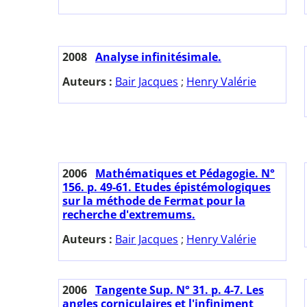
2008
Analyse infinitésimale.
Auteurs :
Bair Jacques
;
Henry Valérie
2006
Mathématiques et Pédagogie. N°
156. p. 49-61. Etudes épistémologiques
sur la méthode de Fermat pour la
recherche d'extremums.
Auteurs :
Bair Jacques
;
Henry Valérie
2006
Tangente Sup. N° 31. p. 4-7. Les
angles corniculaires et l'infiniment