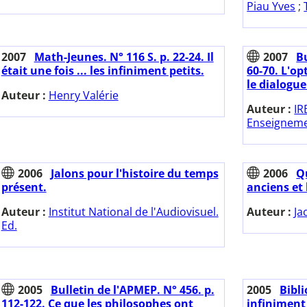
Piau Yves
;
2007
Math-Jeunes. N° 116 S. p. 22-24. Il
2007
Bu
était une fois ... les infiniment petits.
60-70. L'op
le dialogue
Auteur :
Henry Valérie
Auteur :
IR
Enseignemen
2006
Jalons pour l'histoire du temps
2006
Qu
présent.
anciens et
Auteur :
Institut National de l'Audiovisuel.
Auteur :
Ja
Ed.
2005
Bulletin de l'APMEP. N° 456. p.
2005
Bibl
112-122. Ce que les philosophes ont
infiniment 