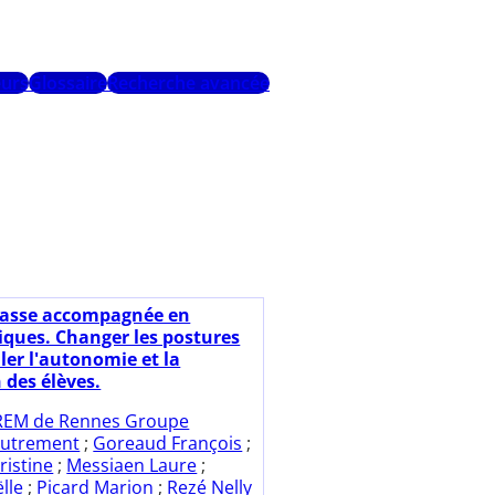
urs
Glossaire
Recherche avancée
lasse accompagnée en
ues. Changer les postures
ler l'autonomie et la
 des élèves.
REM de Rennes Groupe
autrement
;
Goreaud François
;
ristine
;
Messiaen Laure
;
lle
;
Picard Marion
;
Rezé Nelly