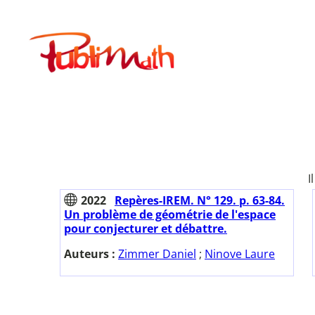
Aller
au
Publimath
contenu
I
2022
Repères-IREM. N° 129. p. 63-84.
Un problème de géométrie de l'espace
pour conjecturer et débattre.
Auteurs :
Zimmer Daniel
;
Ninove Laure