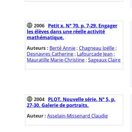
2006
Petit x. N° 70. p. 7-29. Engager
les élèves dans une réelle activité
mathématique.
Auteurs :
Berté Annie
;
Chagneau Joëlle
;
Desnavres Catherine
;
Lafourcade Jean
;
Mauratille Marie-Christine
;
Sageaux Claire
2004
PLOT. Nouvelle série. N° 5. p.
27-30. Galerie de portraits.
Auteur :
Asselain-Missenard Claudie