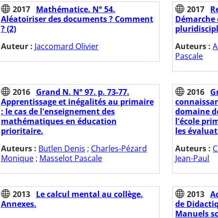
2017
Mathématice. N° 54.
2017
Re
Aléatoiriser des documents ? Comment
Démarche d
? (2)
pluridiscip
Auteur :
Jaccomard Olivier
Auteurs :
A
Pascale
2016
Grand N. N° 97. p. 73-77.
2016
Gr
Apprentissage et inégalités au primaire
connaissan
: le cas de l'enseignement des
domaine de
mathématiques en éducation
l'école pri
prioritaire.
les évalua
Auteurs :
Butlen Denis
;
Charles-Pézard
Auteurs :
C
Monique
;
Masselot Pascale
Jean-Paul
2013
Le calcul mental au collège.
2013
A
Annexes.
de Didacti
Manuels sc