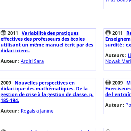
2011
Variabilité des pratiques
2011
Re
effectives des professeurs des écoles
Enseignem
utilisant un même manuel écrit par des
surdité : e
didacticiens.
Auteurs :
L
Auteur :
Arditi Sara
Nowak Mari
2009
Nouvelles perspectives en
2009
M
didactique des mathématiques. De la
Exerciseur
gestion de crise à la gestion de classe. p.
de l'entra
185-194.
Auteur :
Po
Auteur :
Rogalski Janine