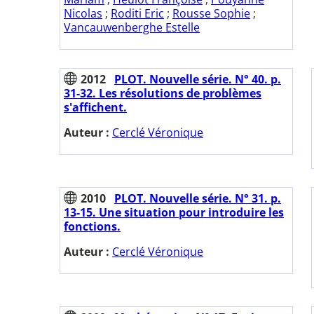
Nicolas
;
Roditi Eric
;
Rousse Sophie
;
Vancauwenberghe Estelle
2012
PLOT. Nouvelle série. N° 40. p.
31-32. Les résolutions de problèmes
s'affichent.
Auteur :
Cerclé Véronique
2010
PLOT. Nouvelle série. N° 31. p.
13-15. Une situation pour introduire les
fonctions.
Auteur :
Cerclé Véronique