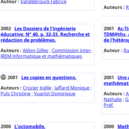
Auteur :
Vandebrouck Fabrice
Auteurs :
R
2002
Les Dossiers de l'ingénierie
2001
Ac-Ti
éducative. N° 40. p. 32-33. Recherche et
TDM@ths, a
rédaction de problèmes.
de l'hétéro
Auteurs :
Aldon Gilles
;
Commission inter-
Auteur :
Ru
IREM Informatique et mathématiques
2001
Les copies en questions.
2001
Une 
mathémati
Auteurs :
Crozier Joëlle
;
Jaffard Monique
;
Puls Christine
;
Vuarlot Dominique
Auteurs :
A
Nathalie
;
G
Préf.
2000
L'octomobile.
2000
Math