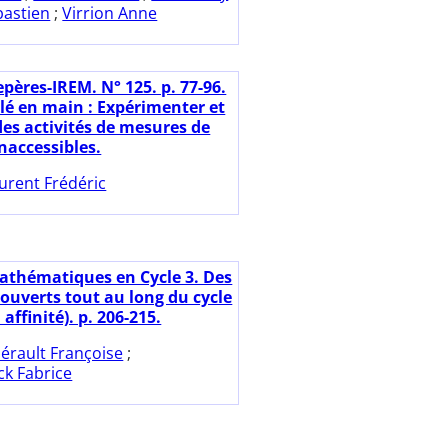
bastien
;
Virrion Anne
pères-IREM. N° 125. p. 77-96.
lé en main : Expérimenter et
des activités de mesures de
naccessibles.
urent Frédéric
athématiques en Cycle 3. Des
ouverts tout au long du cycle
i affinité). p. 206-215.
érault Françoise
;
k Fabrice