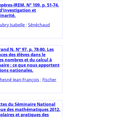
pères-IREM. N° 109. p. 51-74.
'investigation et
linarité.
ubry Isabelle
;
Sénéchaud
and N. N° 97. p. 78-80. Les
ces des élèves dans le
s nombres et du calcul à
maire : ce que nous apportent
tions nationales.
hesné Jean-François
;
Fischer
ctes du Séminaire National
que des mathématiques 2012.
olaires et pratiques des