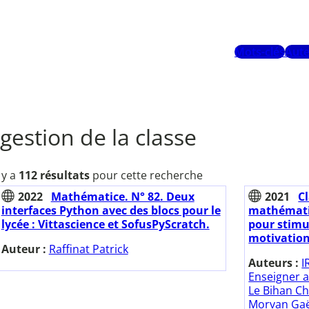
Mots-clés
Aute
gestion de la classe
l y a
112 résultats
pour cette recherche
2022
Mathématice. N° 82. Deux
2021
C
interfaces Python avec des blocs pour le
mathématiq
lycée : Vittascience et SofusPyScratch.
pour stimu
motivation
Auteur :
Raffinat Patrick
Auteurs :
I
Enseigner 
Le Bihan Ch
Morvan Gaë