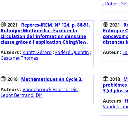
;
Robert Sé
2021
Repères-IREM. N° 124. p. 86-91.
2021
Re
Rubrique Multimédia : Faciliter la
Rubrique C
circulation de l'information dans une
concevoir 
classe grâce à l'application ChingView.
distances i
Auteurs :
Kuntz Gérard
;
Fodéré Quentin
;
Auteur :
La
Castanet Thomas
2018
Mathématiques en Cycle 3.
2018
M
problèmes 
Auteurs :
Vandebrouck Fabrice. Dir.
;
3 (et plus s
Lebot Bertrand. Dir.
Auteurs :
H
Vandebrouc