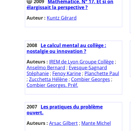
2009
Mathématice. N° 17. Et si on
élargissait la perspective ?
Auteur :
Kuntz Gérard
2008
Le calcul mental au collège :
nostalgie ou innovation ?
Auteurs :
IREM de Lyon Groupe Collège
;
Anselmo Bernard
;
Evesque-Sagnard
Stéphanie
;
Fenoy Karine
;
Planchette Paul
;
Zucchetta Hélène
;
Combier Georges
;
Combier Georges. Préf.
2007
Les pratiques du problème
ouvert.
Auteurs :
Arsac Gilbert
;
Mante Michel