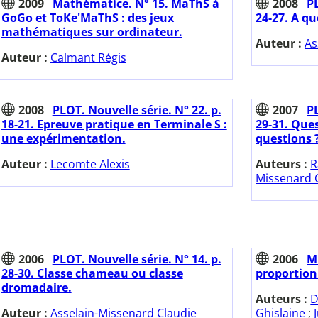
2009
Mathématice. N° 15. MaThS à
2008
PL
GoGo et ToKe'MaThS : des jeux
24-27. A qu
mathématiques sur ordinateur.
Auteur :
As
Auteur :
Calmant Régis
2008
PLOT. Nouvelle série. N° 22. p.
2007
PL
18-21. Epreuve pratique en Terminale S :
29-31. Ques
une expérimentation.
questions 
Auteur :
Lecomte Alexis
Auteurs :
R
Missenard C
2006
PLOT. Nouvelle série. N° 14. p.
2006
M
28-30. Classe chameau ou classe
proportion
dromadaire.
Auteurs :
D
Auteur :
Asselain-Missenard Claudie
Ghislaine
;