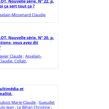
OT. Nouvelle série. N° 22. p.
oi ça sert tout ça ?
selain-Missenard Claudie
OT. Nouvelle série. N° 20. p.
tions, vous avez dit
?
avier Claude
;
Asselain-
laudie. Collab.
ultimédia et
nalité.
ubois Marie-Claude
;
Gueudet
Julo Jean
;
Le Bihan Christine
;