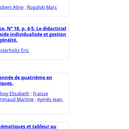
obert Aline
;
Rogalski Marc
ce. N° 18. p. 4-5. Le didacticiel
ide individualisée et gestion
généité.
sterholtz Eric
année de quatrième en
ques.
losy Elisabeth
;
Fraisse
rimaud Martine
;
Aymès Jean.
ématiques et tableur au