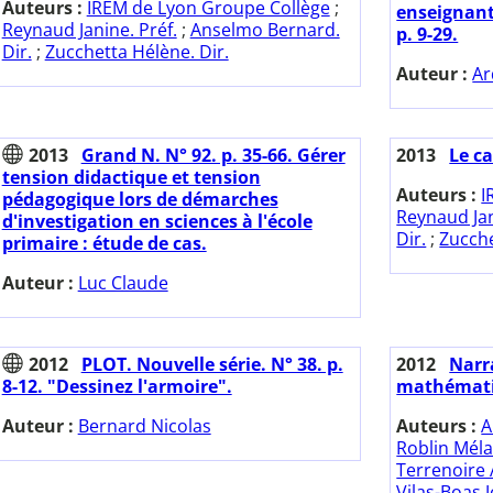
Auteurs :
IREM de Lyon Groupe Collège
;
enseignant
Reynaud Janine. Préf.
;
Anselmo Bernard.
p. 9-29.
Dir.
;
Zucchetta Hélène. Dir.
Auteur :
Ar
2013
Grand N. N° 92. p. 35-66. Gérer
2013
Le ca
tension didactique et tension
Auteurs :
I
pédagogique lors de démarches
Reynaud Jan
d'investigation en sciences à l'école
Dir.
;
Zucche
primaire : étude de cas.
Auteur :
Luc Claude
2012
PLOT. Nouvelle série. N° 38. p.
2012
Narr
8-12. "Dessinez l'armoire".
mathémati
Auteur :
Bernard Nicolas
Auteurs :
A
Roblin Méla
Terrenoire
Vilas-Boas 