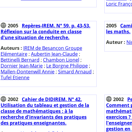
Loric Franç
2005
Repères-IREM. N° 59. p. 43-53.
2005
Camil
Réflexion sur la conduite en classe
les maths.
d'une situation de recherche.
Auteur :
Ni
Auteurs :
IREM de Besançon Groupe
Elémentaire
;
Aubertin Jean-Claude
;
Bettinelli Bernard
;
Chambon Lionel
;
Dornier Jean-Marie
;
Le Borgne Philippe
;
Mallen-Dontenwill Annie
;
Simard Arnaud
;
Tufel Etienne
2002
Cahier de DIDIREM. N° 42.
2002
Pe
Utilisation du tableau et gestion de la
Comment pe
classe de mathématiques : à la
mathématiq
recherche d'invariants des pratiques
exercices ?
des pratiques enseignantes.
l'enseignem
gestion en 