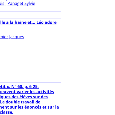
ois
;
Panaget Sylvie
le a la haine et... Léo adore
mier Jacques
tit x. N° 60. p. 6-25.
uvent varier les activités
ues des élèves sur des
 Le double travail de
ent sur les énoncés et sur la
classe.