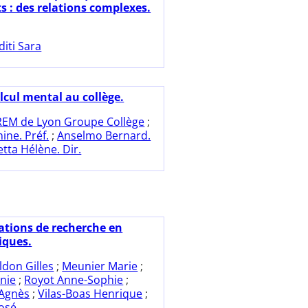
s : des relations complexes.
diti Sara
lcul mental au collège.
REM de Lyon Groupe Collège
;
ine. Préf.
;
Anselmo Bernard.
tta Hélène. Dir.
ations de recherche en
ques.
ldon Gilles
;
Meunier Marie
;
nie
;
Royot Anne-Sophie
;
 Agnès
;
Vilas-Boas Henrique
;
José