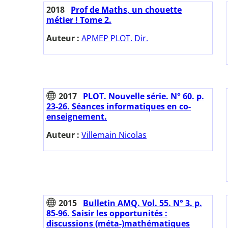
2018
Prof de Maths, un chouette
métier ! Tome 2.
Auteur :
APMEP PLOT. Dir.
2017
PLOT. Nouvelle série. N° 60. p.
23-26. Séances informatiques en co-
enseignement.
Auteur :
Villemain Nicolas
2015
Bulletin AMQ. Vol. 55. N° 3. p.
85-96. Saisir les opportunités :
discussions (méta-)mathématiques