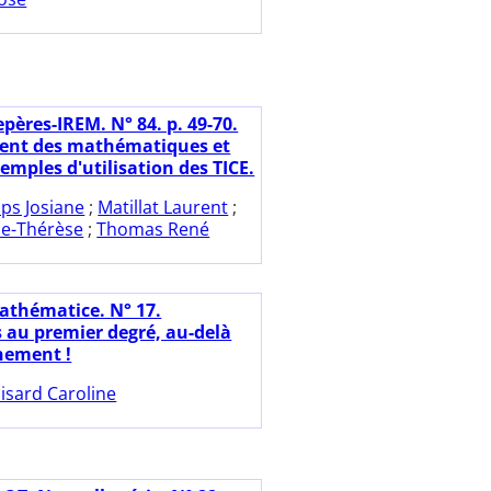
pères-IREM. N° 84. p. 49-70.
ent des mathématiques et
xemples d'utilisation des TICE.
ips Josiane
;
Matillat Laurent
;
e-Thérèse
;
Thomas René
athématice. N° 17.
s au premier degré, au-delà
înement !
isard Caroline