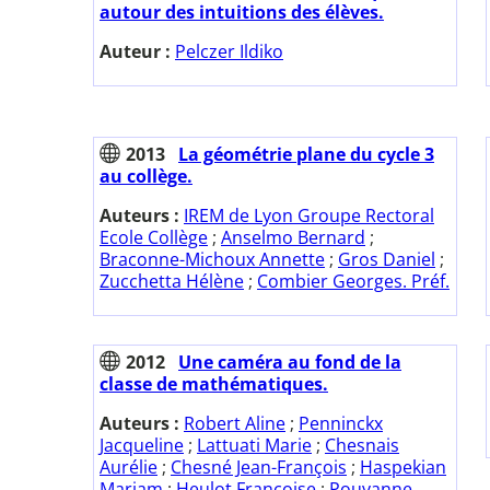
autour des intuitions des élèves.
Auteur :
Pelczer Ildiko
2013
La géométrie plane du cycle 3
au collège.
Auteurs :
IREM de Lyon Groupe Rectoral
Ecole Collège
;
Anselmo Bernard
;
Braconne-Michoux Annette
;
Gros Daniel
;
Zucchetta Hélène
;
Combier Georges. Préf.
2012
Une caméra au fond de la
classe de mathématiques.
Auteurs :
Robert Aline
;
Penninckx
Jacqueline
;
Lattuati Marie
;
Chesnais
Aurélie
;
Chesné Jean-François
;
Haspekian
Mariam
;
Heulot Françoise
;
Pouyanne