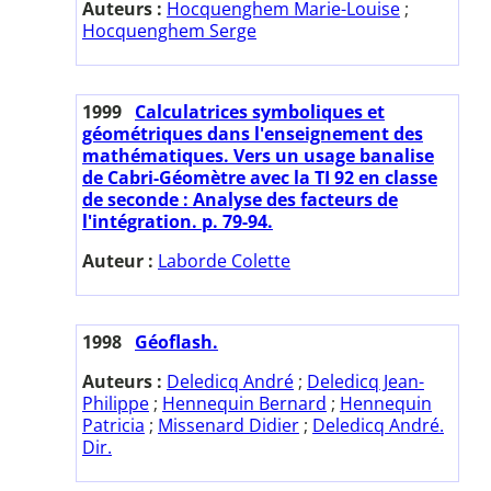
Auteurs :
Hocquenghem Marie-Louise
;
Hocquenghem Serge
1999
Calculatrices symboliques et
géométriques dans l'enseignement des
mathématiques. Vers un usage banalise
de Cabri-Géomètre avec la TI 92 en classe
de seconde : Analyse des facteurs de
l'intégration. p. 79-94.
Auteur :
Laborde Colette
1998
Géoflash.
Auteurs :
Deledicq André
;
Deledicq Jean-
Philippe
;
Hennequin Bernard
;
Hennequin
Patricia
;
Missenard Didier
;
Deledicq André.
Dir.