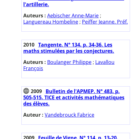
l'artillerie.
Auteurs :
Aebischer Anne-Marie
;
Languereau Hombeline
;
Peiffer Jeanne. Préf.
2010
Tangente. N° 134. p. 34-36. Les
maths stimulées par les conjectures.
Auteurs :
Boulanger Philippe
;
Lavallou
François
2009
Bulletin de l'APMEP. N° 483. p.
505-515. TICE et activités mathématiques
des élèves.
Auteur :
Vandebrouck Fabrice
2009
Feuille de Vigne. N° 114. p. 13-20.