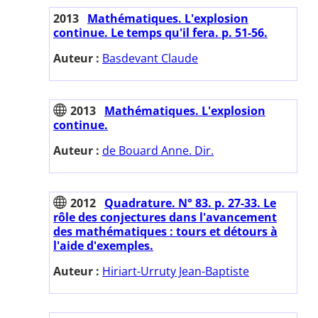
2013
Mathématiques. L'explosion
continue. Le temps qu'il fera. p. 51-56.
Auteur :
Basdevant Claude
2013
Mathématiques. L'explosion
continue.
Auteur :
de Bouard Anne. Dir.
2012
Quadrature. N° 83. p. 27-33. Le
rôle des conjectures dans l'avancement
des mathématiques : tours et détours à
l'aide d'exemples.
Auteur :
Hiriart-Urruty Jean-Baptiste