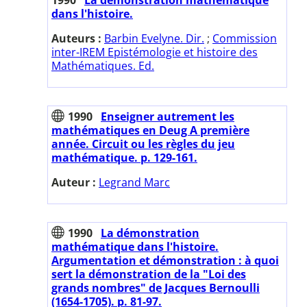
dans l'histoire.
Auteurs :
Barbin Evelyne. Dir.
;
Commission
inter-IREM Epistémologie et histoire des
Mathématiques. Ed.
1990
Enseigner autrement les
mathématiques en Deug A première
année. Circuit ou les règles du jeu
mathématique. p. 129-161.
Auteur :
Legrand Marc
1990
La démonstration
mathématique dans l'histoire.
Argumentation et démonstration : à quoi
sert la démonstration de la "Loi des
grands nombres" de Jacques Bernoulli
(1654-1705). p. 81-97.