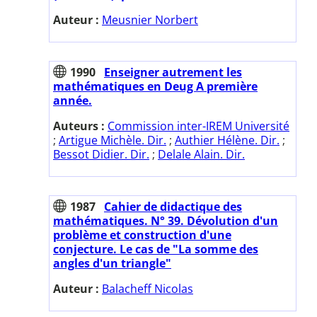
Auteur :
Meusnier Norbert
1990
Enseigner autrement les
mathématiques en Deug A première
année.
Auteurs :
Commission inter-IREM Université
;
Artigue Michèle. Dir.
;
Authier Hélène. Dir.
;
Bessot Didier. Dir.
;
Delale Alain. Dir.
1987
Cahier de didactique des
mathématiques. N° 39. Dévolution d'un
problème et construction d'une
conjecture. Le cas de "La somme des
angles d'un triangle"
Auteur :
Balacheff Nicolas