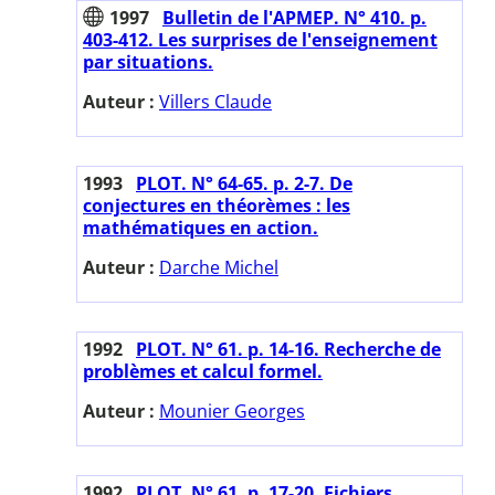
1997
Bulletin de l'APMEP. N° 410. p.
403-412. Les surprises de l'enseignement
par situations.
Auteur :
Villers Claude
1993
PLOT. N° 64-65. p. 2-7. De
conjectures en théorèmes : les
mathématiques en action.
Auteur :
Darche Michel
1992
PLOT. N° 61. p. 14-16. Recherche de
problèmes et calcul formel.
Auteur :
Mounier Georges
1992
PLOT. N° 61. p. 17-20. Fichiers