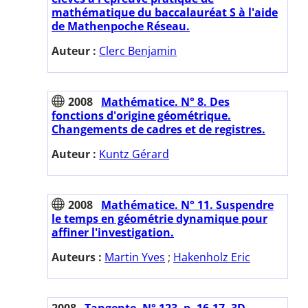
mathématique du baccalauréat S à l'aide
de Mathenpoche Réseau.
Auteur :
Clerc Benjamin
2008
Mathématice. N° 8. Des
fonctions d'origine géométrique.
Changements de cadres et de registres.
Auteur :
Kuntz Gérard
2008
Mathématice. N° 11. Suspendre
le temps en géométrie dynamique pour
affiner l'investigation.
Auteurs :
Martin Yves
;
Hakenholz Eric
2008
Tangente. N° 123. p. 16-17. 3D-