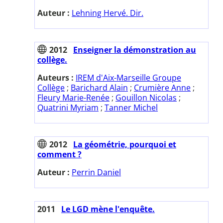
Auteur :
Lehning Hervé. Dir.
2012
Enseigner la démonstration au
collège.
Auteurs :
IREM d'Aix-Marseille Groupe
Collège
;
Barichard Alain
;
Crumière Anne
;
Fleury Marie-Renée
;
Gouillon Nicolas
;
Quatrini Myriam
;
Tanner Michel
2012
La géométrie, pourquoi et
comment ?
Auteur :
Perrin Daniel
2011
Le LGD mène l'enquête.