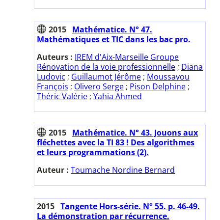
2015
Mathématice. N° 47.
Mathématiques et TIC dans les bac pro.
Auteurs :
IREM d'Aix-Marseille Groupe
Rénovation de la voie professionnelle
;
Diana
Ludovic
;
Guillaumot Jérôme
;
Moussavou
François
;
Olivero Serge
;
Pison Delphine
;
Théric Valérie
;
Yahia Ahmed
2015
Mathématice. N° 43. Jouons aux
fléchettes avec la TI 83 ! Des algorithmes
et leurs programmations (2).
Auteur :
Toumache Nordine Bernard
2015
Tangente Hors-série. N° 55. p. 46-49.
La démonstration par récurrence.