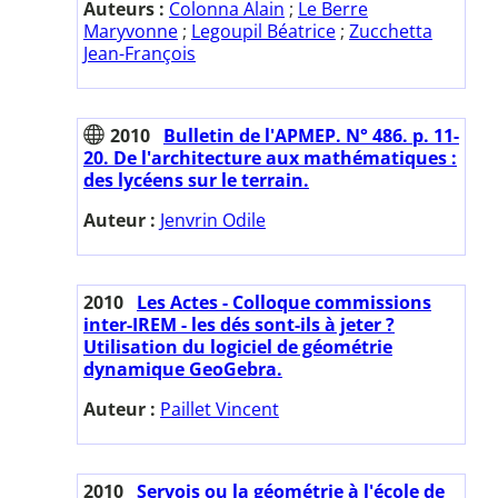
Auteurs :
Colonna Alain
;
Le Berre
Maryvonne
;
Legoupil Béatrice
;
Zucchetta
Jean-François
2010
Bulletin de l'APMEP. N° 486. p. 11-
20. De l'architecture aux mathématiques :
des lycéens sur le terrain.
Auteur :
Jenvrin Odile
2010
Les Actes - Colloque commissions
inter-IREM - les dés sont-ils à jeter ?
Utilisation du logiciel de géométrie
dynamique GeoGebra.
Auteur :
Paillet Vincent
2010
Servois ou la géométrie à l'école de