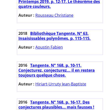
Printemps 2019. p. 12-17. Le théorème des
quatre couleurs.
Auteur :
Rousseau Christiane
2018
Bibliothèque Tangente. N° 63.
Insaisissables polynômes. p. 115-115.
Auteur :
Aoustin Fabien
2016
Tangente. N° 168. p. 10-11.
Conjecturez, conjecturez... il en restera
toujours quelque chose.
Auteur :
Hiriart-Urruty Jean-Baptiste
2016
Tangente. N° 168. p. 16-17. Des
conjectures plausibles... mais fausses !