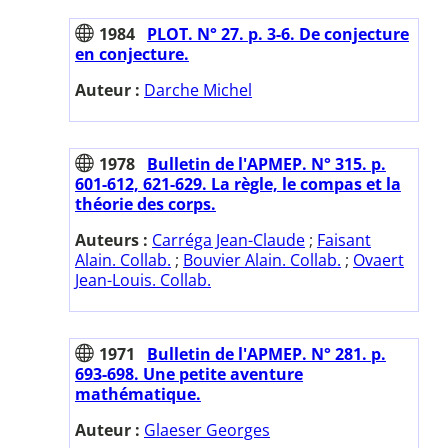
1984
PLOT. N° 27. p. 3-6. De conjecture
en conjecture.
Auteur :
Darche Michel
1978
Bulletin de l'APMEP. N° 315. p.
601-612, 621-629. La règle, le compas et la
théorie des corps.
Auteurs :
Carréga Jean-Claude
;
Faisant
Alain. Collab.
;
Bouvier Alain. Collab.
;
Ovaert
Jean-Louis. Collab.
1971
Bulletin de l'APMEP. N° 281. p.
693-698. Une petite aventure
mathématique.
Auteur :
Glaeser Georges