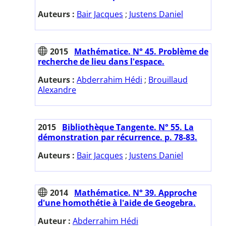
Auteurs :
Bair Jacques
;
Justens Daniel
2015
Mathématice. N° 45. Problème de
recherche de lieu dans l'espace.
Auteurs :
Abderrahim Hédi
;
Brouillaud
Alexandre
2015
Bibliothèque Tangente. N° 55. La
démonstration par récurrence. p. 78-83.
Auteurs :
Bair Jacques
;
Justens Daniel
2014
Mathématice. N° 39. Approche
d'une homothétie à l'aide de Geogebra.
Auteur :
Abderrahim Hédi