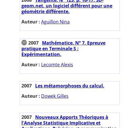
geom.net, un logiciel différent pour une
géométrie différente.
Auteur :
Aguillon Nina
2007
Mathématice. N° 7. Epreuve
pratique en Terminale S :
Expérimentation.
Auteur :
Lecomte Alexis
2007
Les métamorphoses du calcul.
Auteur :
Dowek Gilles
2007
Nouveaux Apports Théoriques à
l'Analyse Statistique Implicative et