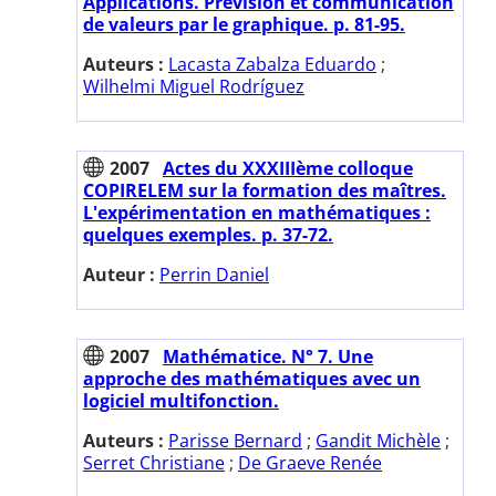
Applications. Prévision et communication
de valeurs par le graphique. p. 81-95.
Auteurs :
Lacasta Zabalza Eduardo
;
Wilhelmi Miguel Rodríguez
2007
Actes du XXXIIIème colloque
COPIRELEM sur la formation des maîtres.
L'expérimentation en mathématiques :
quelques exemples. p. 37-72.
Auteur :
Perrin Daniel
2007
Mathématice. N° 7. Une
approche des mathématiques avec un
logiciel multifonction.
Auteurs :
Parisse Bernard
;
Gandit Michèle
;
Serret Christiane
;
De Graeve Renée