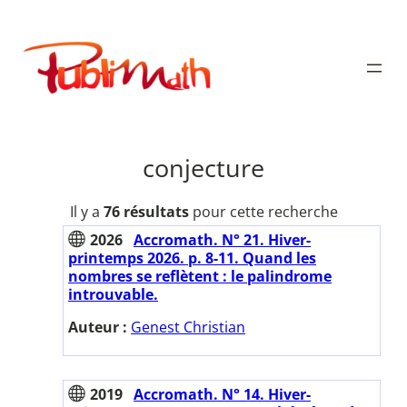
Aller
au
Publimath
contenu
conjecture
Il y a
76 résultats
pour cette recherche
2026
Accromath. N° 21. Hiver-
printemps 2026. p. 8-11. Quand les
nombres se reflètent : le palindrome
introuvable.
Auteur :
Genest Christian
2019
Accromath. N° 14. Hiver-