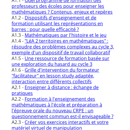
A1.1 -
Quel programme de formation des
professeurs des écoles pour enseigner les
mathématiques ? Contenus, enjeux et repères
A1.2 -
Dispositifs d'enseignement et de
formation utilisant les représentations en
barres : pour quelle efficacité ?
A1.3 -
Mathématiques par l'histoire et le jeu
A1.4 -
"LéA 2 territoires en mathématiques" :
résoudre des problèmes complexes au cycle 3,
exemple d'un dispositif de travail collaboratif
A1.5 -
Une ressource de formation basée sur
une exploration du hasard au cycle 3
A1.6 -
Grille d'intervention du formateur
"facilitateur" en lesson study adaptée,
interaction entre différents collectifs
A2.1 -
Enseigner à distance : échange de
pratiques
A2.2 -
Formation à l'enseignement des
mathématiques à l'école et préparation à
l'épreuve orale du nouveau CRPE : un
questionnement commun est-il envisageable ?
A2.3 -
Créer vos exercices interactifs et votre
matériel virtuel de manipulation