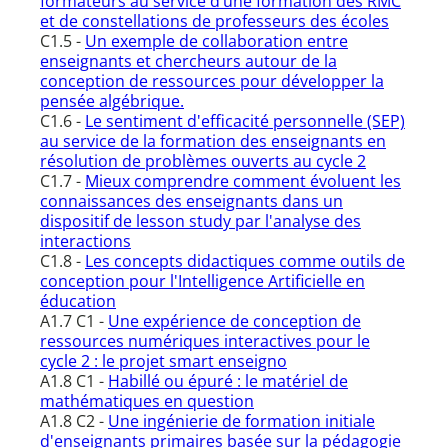
formateurs au service d’une formation des RMC
et de constellations de professeurs des écoles
C1.5 -
Un exemple de collaboration entre
enseignants et chercheurs autour de la
conception de ressources pour développer la
pensée algébrique.
C1.6 -
Le sentiment d'efficacité personnelle (SEP)
au service de la formation des enseignants en
résolution de problèmes ouverts au cycle 2
C1.7 -
Mieux comprendre comment évoluent les
connaissances des enseignants dans un
dispositif de lesson study par l'analyse des
interactions
C1.8 -
Les concepts didactiques comme outils de
conception pour l'Intelligence Artificielle en
éducation
A1.7 C1 -
Une expérience de conception de
ressources numériques interactives pour le
cycle 2 : le projet smart enseigno
A1.8 C1 -
Habillé ou épuré : le matériel de
mathématiques en question
A1.8 C2 -
Une ingénierie de formation initiale
d'enseignants primaires basée sur la pédagogie