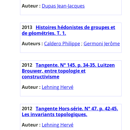
Auteur :
Dupas Jean-Jacques
2013
Histoires hédonistes de groupes et
de géométries. T. 1.
Auteurs :
Caldero Philippe
;
Germoni Jerôme
2012
Tangente. N° 145. p. 34-35. Luitzen
Brouwer, entre topologie et
constructivisme
Auteur :
Lehning Hervé
2012
Tangente Hors-série. N° 47. p. 42-45.
Les invariants topologiques.
Auteur :
Lehning Hervé