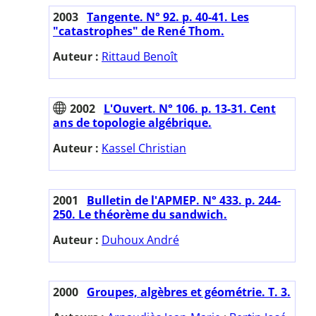
2003
Tangente. N° 92. p. 40-41. Les
"catastrophes" de René Thom.
Auteur :
Rittaud Benoît
2002
L'Ouvert. N° 106. p. 13-31. Cent
ans de topologie algébrique.
Auteur :
Kassel Christian
2001
Bulletin de l'APMEP. N° 433. p. 244-
250. Le théorème du sandwich.
Auteur :
Duhoux André
2000
Groupes, algèbres et géométrie. T. 3.