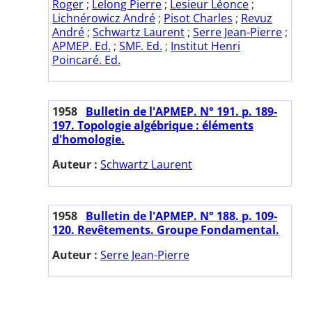
Roger
;
Lelong Pierre
;
Lesieur Léonce
;
Lichnérowicz André
;
Pisot Charles
;
Revuz
André
;
Schwartz Laurent
;
Serre Jean-Pierre
;
APMEP. Ed.
;
SMF. Ed.
;
Institut Henri
Poincaré. Ed.
1958
Bulletin de l'APMEP. N° 191. p. 189-
197. Topologie algébrique : éléments
d'homologie.
Auteur :
Schwartz Laurent
1958
Bulletin de l'APMEP. N° 188. p. 109-
120. Revêtements. Groupe Fondamental.
Auteur :
Serre Jean-Pierre