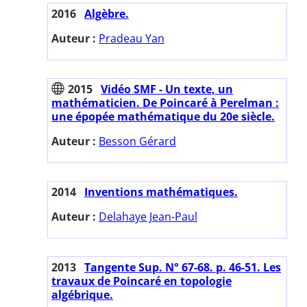
2016
Algèbre.
Auteur :
Pradeau Yan
2015
Vidéo SMF - Un texte, un
mathématicien. De Poincaré à Perelman :
une épopée mathématique du 20e siècle.
Auteur :
Besson Gérard
2014
Inventions mathématiques.
Auteur :
Delahaye Jean-Paul
2013
Tangente Sup. N° 67-68. p. 46-51. Les
travaux de Poincaré en topologie
algébrique.