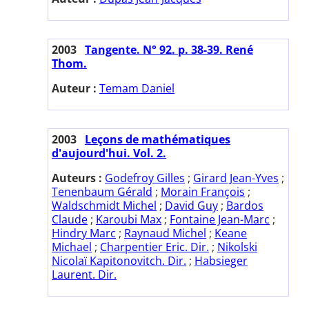
2003
Tangente. N° 92. p. 38-39. René
Thom.
Auteur :
Temam Daniel
2003
Leçons de mathématiques
d'aujourd'hui. Vol. 2.
Auteurs :
Godefroy Gilles
;
Girard Jean-Yves
;
Tenenbaum Gérald
;
Morain François
;
Waldschmidt Michel
;
David Guy
;
Bardos
Claude
;
Karoubi Max
;
Fontaine Jean-Marc
;
Hindry Marc
;
Raynaud Michel
;
Keane
Michael
;
Charpentier Eric. Dir.
;
Nikolski
Nicolaï Kapitonovitch. Dir.
;
Habsieger
Laurent. Dir.