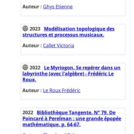
Auteur :
Ghys Etienne
2023
Modélisation topologique des
structures et processus musicaux.
Auteur :
Callet Victoria
2022
Le Myriogon. Se repérer dans un
labyrinthe (avec l'algèbre) - Frédéric Le
Roux.
Auteur :
Le Roux Frédéric
2022
Bibliothèque Tangente. N° 79. De
Poincaré à Perelman : une grande épopée
mathématique. p. 64-67.