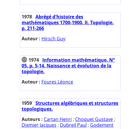
1978
Abrégé d'histoire des
mathématiques 1700-1900. II. Topologie.
p. 211-266
Auteur :
Hirsch Guy
1974
Information mathématique. N°
05. p. 5-14. Naissance et évolution de la
topologie.
Auteur :
Foures Léonce
1959
Structures algébriques et structures
topologiques.
Auteurs :
Cartan Henri
;
Choquet Gustave
;
Dixmier Jacques
;
Dubreil Paul
;
Godement