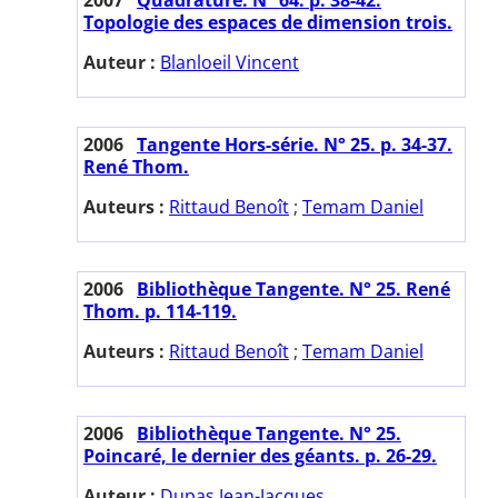
Topologie des espaces de dimension trois.
Auteur :
Blanloeil Vincent
2006
Tangente Hors-série. N° 25. p. 34-37.
René Thom.
Auteurs :
Rittaud Benoît
;
Temam Daniel
2006
Bibliothèque Tangente. N° 25. René
Thom. p. 114-119.
Auteurs :
Rittaud Benoît
;
Temam Daniel
2006
Bibliothèque Tangente. N° 25.
Poincaré, le dernier des géants. p. 26-29.
Auteur :
Dupas Jean-Jacques