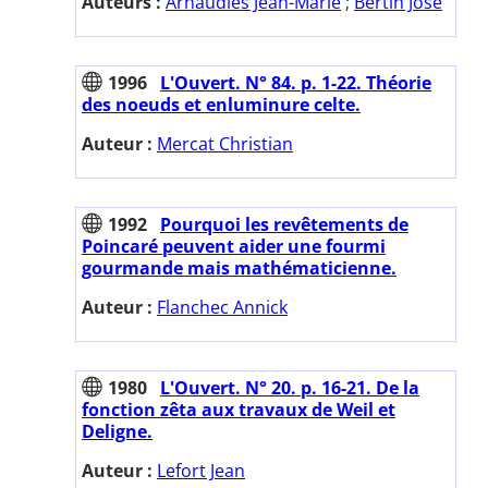
Auteurs :
Arnaudiès Jean-Marie
;
Bertin José
1996
L'Ouvert. N° 84. p. 1-22. Théorie
des noeuds et enluminure celte.
Auteur :
Mercat Christian
1992
Pourquoi les revêtements de
Poincaré peuvent aider une fourmi
gourmande mais mathématicienne.
Auteur :
Flanchec Annick
1980
L'Ouvert. N° 20. p. 16-21. De la
fonction zêta aux travaux de Weil et
Deligne.
Auteur :
Lefort Jean