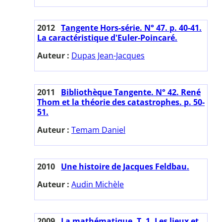
2012
Tangente Hors-série. N° 47. p. 40-41.
La caractéristique d'Euler-Poincaré.
Auteur :
Dupas Jean-Jacques
2011
Bibliothèque Tangente. N° 42. René
Thom et la théorie des catastrophes. p. 50-
51.
Auteur :
Temam Daniel
2010
Une histoire de Jacques Feldbau.
Auteur :
Audin Michèle
2009
La mathématique. T. 1. Les lieux et