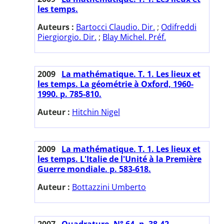
les temps.
Auteurs :
Bartocci Claudio. Dir.
;
Odifreddi
Piergiorgio. Dir.
;
Blay Michel. Préf.
2009
La mathématique. T. 1. Les lieux et
les temps. La géométrie à Oxford, 1960-
1990. p. 785-810.
Auteur :
Hitchin Nigel
2009
La mathématique. T. 1. Les lieux et
les temps. L'Italie de l'Unité à la Première
Guerre mondiale. p. 583-618.
Auteur :
Bottazzini Umberto
2007
Quadrature. N° 64. p. 38-42.