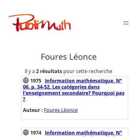
Aller
au
Publimath
contenu
Foures Léonce
Il y a
2 résultats
pour cette recherche
1975
Information mathématique. N°
06. p. 34-52. Les catégories dans
l'enseignement secondaire? Pourquoi pas
?
Auteur :
Foures Léonce
1974
Information mathématique. N°