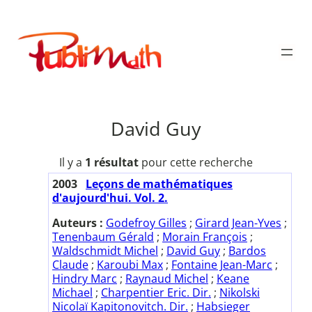
Aller
au
Publimath
contenu
David Guy
Il y a
1 résultat
pour cette recherche
2003
Leçons de mathématiques
d'aujourd'hui. Vol. 2.
Auteurs :
Godefroy Gilles
;
Girard Jean-Yves
;
Tenenbaum Gérald
;
Morain François
;
Waldschmidt Michel
;
David Guy
;
Bardos
Claude
;
Karoubi Max
;
Fontaine Jean-Marc
;
Hindry Marc
;
Raynaud Michel
;
Keane
Michael
;
Charpentier Eric. Dir.
;
Nikolski
Nicolaï Kapitonovitch. Dir.
;
Habsieger