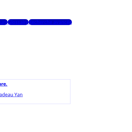
urs
Glossaire
Recherche avancée
bre.
adeau Yan