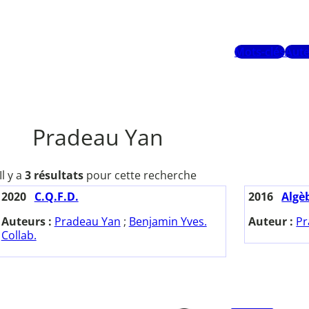
Mots-clés
Aute
Pradeau Yan
Il y a
3 résultats
pour cette recherche
2020
C.Q.F.D.
2016
Algè
Auteurs :
Pradeau Yan
;
Benjamin Yves.
Auteur :
Pr
Collab.