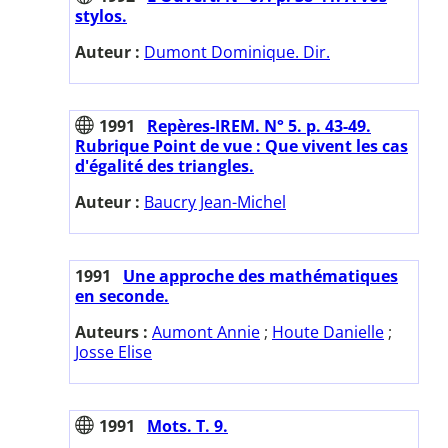
stylos.
Auteur :
Dumont Dominique. Dir.
1991
Repères-IREM. N° 5. p. 43-49.
Rubrique Point de vue : Que vivent les cas
d'égalité des triangles.
Auteur :
Baucry Jean-Michel
1991
Une approche des mathématiques
en seconde.
Auteurs :
Aumont Annie
;
Houte Danielle
;
Josse Elise
1991
Mots. T. 9.