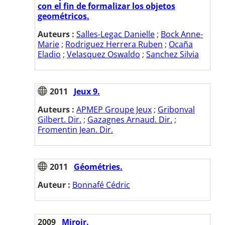
con el fin de formalizar los objetos
geométricos.
Auteurs :
Salles-Legac Danielle
;
Bock Anne-
Marie
;
Rodriguez Herrera Ruben
;
Ocaña
Eladio
;
Velasquez Oswaldo
;
Sanchez Silvia
2011
Jeux 9.
Auteurs :
APMEP Groupe Jeux
;
Gribonval
Gilbert. Dir.
;
Gazagnes Arnaud. Dir.
;
Fromentin Jean. Dir.
2011
Géométries.
Auteur :
Bonnafé Cédric
2009
Miroir.