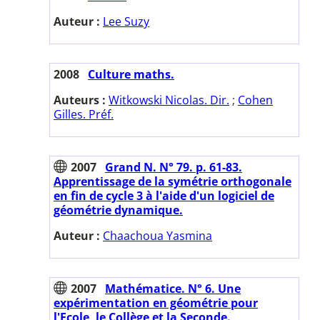
Auteur :
Lee Suzy
2008
Culture maths.
Auteurs :
Witkowski Nicolas. Dir.
;
Cohen
Gilles. Préf.
2007
Grand N. N° 79. p. 61-83.
Apprentissage de la symétrie orthogonale
en fin de cycle 3 à l'aide d'un logiciel de
géométrie dynamique.
Auteur :
Chaachoua Yasmina
2007
Mathématice. N° 6. Une
expérimentation en géométrie pour
l'Ecole, le Collège et la Seconde.