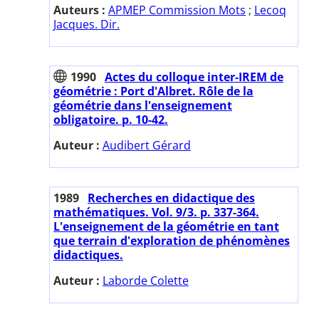
Auteurs :
APMEP Commission Mots
;
Lecoq
Jacques. Dir.
1990
Actes du colloque inter-IREM de
géométrie : Port d'Albret. Rôle de la
géométrie dans l'enseignement
obligatoire. p. 10-42.
Auteur :
Audibert Gérard
1989
Recherches en didactique des
mathématiques. Vol. 9/3. p. 337-364.
L'enseignement de la géométrie en tant
que terrain d'exploration de phénomènes
didactiques.
Auteur :
Laborde Colette