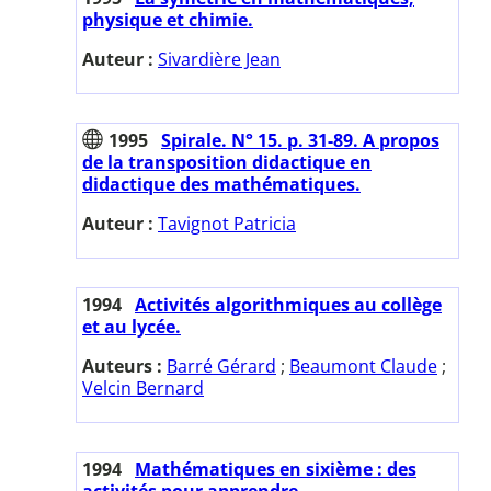
physique et chimie.
Auteur :
Sivardière Jean
1995
Spirale. N° 15. p. 31-89. A propos
de la transposition didactique en
didactique des mathématiques.
Auteur :
Tavignot Patricia
1994
Activités algorithmiques au collège
et au lycée.
Auteurs :
Barré Gérard
;
Beaumont Claude
;
Velcin Bernard
1994
Mathématiques en sixième : des
activités pour apprendre.