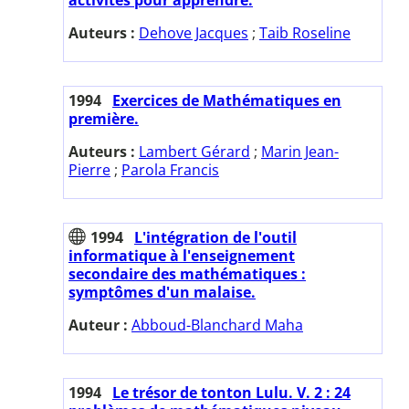
Auteurs :
Dehove Jacques
;
Taib Roseline
1994
Exercices de Mathématiques en
première.
Auteurs :
Lambert Gérard
;
Marin Jean-
Pierre
;
Parola Francis
1994
L'intégration de l'outil
informatique à l'enseignement
secondaire des mathématiques :
symptômes d'un malaise.
Auteur :
Abboud-Blanchard Maha
1994
Le trésor de tonton Lulu. V. 2 : 24