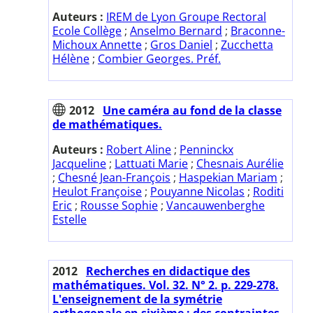
Auteurs :
IREM de Lyon Groupe Rectoral
Ecole Collège
;
Anselmo Bernard
;
Braconne-
Michoux Annette
;
Gros Daniel
;
Zucchetta
Hélène
;
Combier Georges. Préf.
2012
Une caméra au fond de la classe
de mathématiques.
Auteurs :
Robert Aline
;
Penninckx
Jacqueline
;
Lattuati Marie
;
Chesnais Aurélie
;
Chesné Jean-François
;
Haspekian Mariam
;
Heulot Françoise
;
Pouyanne Nicolas
;
Roditi
Eric
;
Rousse Sophie
;
Vancauwenberghe
Estelle
2012
Recherches en didactique des
mathématiques. Vol. 32. N° 2. p. 229-278.
L'enseignement de la symétrie
orthogonale en sixième : des contraintes,