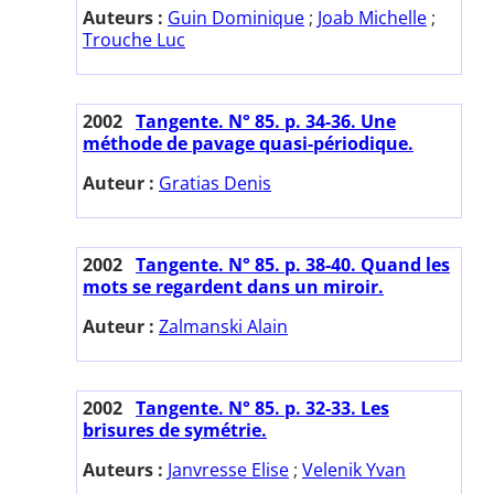
Auteurs :
Guin Dominique
;
Joab Michelle
;
Trouche Luc
2002
Tangente. N° 85. p. 34-36. Une
méthode de pavage quasi-périodique.
Auteur :
Gratias Denis
2002
Tangente. N° 85. p. 38-40. Quand les
mots se regardent dans un miroir.
Auteur :
Zalmanski Alain
2002
Tangente. N° 85. p. 32-33. Les
brisures de symétrie.
Auteurs :
Janvresse Elise
;
Velenik Yvan