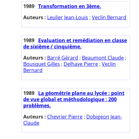
1989
Transformation en 3ème.
Auteurs :
Leulier Jean-Louis
;
Veclin Bernard
1989
Evaluation et remédiation en classe
de sixième / cinquième.
Auteurs :
Barré Gérard
;
Beaumont Claude
;
Bousquet Gilles
;
Delhaye Pierre
;
Veclin
Bernard
1989
La géométrie plane au lycée : point
de vue global et méthodologique ; 200
problèmes.
Auteurs :
Chevrier Pierre
;
Dobigeon Jean-
Claude