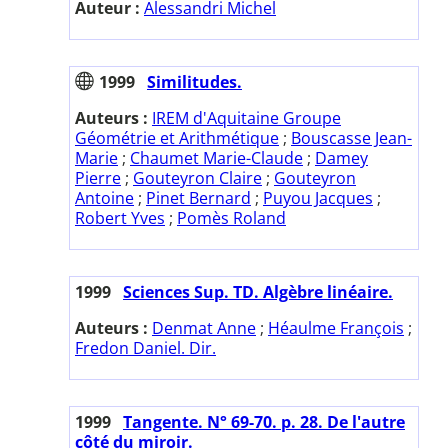
Auteur :
Alessandri Michel
1999
Similitudes.
Auteurs :
IREM d'Aquitaine Groupe
Géométrie et Arithmétique
;
Bouscasse Jean-
Marie
;
Chaumet Marie-Claude
;
Damey
Pierre
;
Gouteyron Claire
;
Gouteyron
Antoine
;
Pinet Bernard
;
Puyou Jacques
;
Robert Yves
;
Pomès Roland
1999
Sciences Sup. TD. Algèbre linéaire.
Auteurs :
Denmat Anne
;
Héaulme François
;
Fredon Daniel. Dir.
1999
Tangente. N° 69-70. p. 28. De l'autre
côté du miroir.