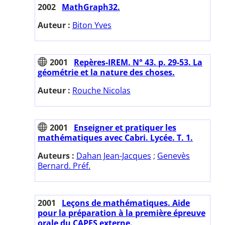
2002
MathGraph32.
Auteur :
Biton Yves
2001
Repères-IREM. N° 43. p. 29-53. La
géométrie et la nature des choses.
Auteur :
Rouche Nicolas
2001
Enseigner et pratiquer les
mathématiques avec Cabri. Lycée. T. 1.
Auteurs :
Dahan Jean-Jacques
;
Genevès
Bernard. Préf.
2001
Leçons de mathématiques. Aide
pour la préparation à la première épreuve
orale du CAPES externe.