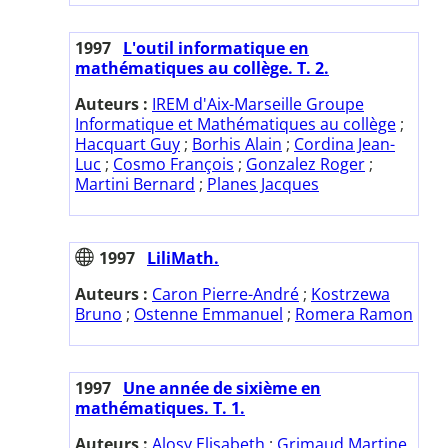
1997
L'outil informatique en
mathématiques au collège. T. 2.
Auteurs :
IREM d'Aix-Marseille Groupe
Informatique et Mathématiques au collège
;
Hacquart Guy
;
Borhis Alain
;
Cordina Jean-
Luc
;
Cosmo François
;
Gonzalez Roger
;
Martini Bernard
;
Planes Jacques
1997
LiliMath.
Auteurs :
Caron Pierre-André
;
Kostrzewa
Bruno
;
Ostenne Emmanuel
;
Romera Ramon
1997
Une année de sixième en
mathématiques. T. 1.
Auteurs :
Alosy Elisabeth
;
Grimaud Martine