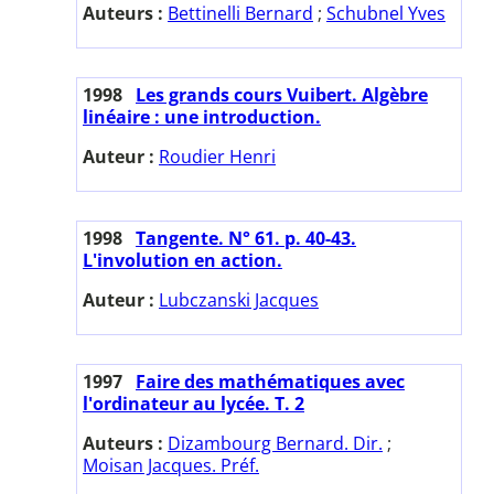
Auteurs :
Bettinelli Bernard
;
Schubnel Yves
1998
Les grands cours Vuibert. Algèbre
linéaire : une introduction.
Auteur :
Roudier Henri
1998
Tangente. N° 61. p. 40-43.
L'involution en action.
Auteur :
Lubczanski Jacques
1997
Faire des mathématiques avec
l'ordinateur au lycée. T. 2
Auteurs :
Dizambourg Bernard. Dir.
;
Moisan Jacques. Préf.