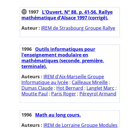
1997
L'Ouvert. N° 88. p. 41-56. Rallye
mathématique d'Alsace 1997 (corrigé).
Auteur :
IREM de Strasbourg Groupe Rallye
1996
Outils informatiques pour
l'enseignement modulaire en
mathématiques (seconde, première,
terminale).
Auteurs :
IREM d'Aix-Marseille Groupe
Informatique au lycée
;
Cailleaux Mireille
;
Dumas Claude
;
Hot Bernard
;
Langlet Marc
;
Moutte Paul
;
Paris Roger
;
Péreyrol Armand
1996
Math au long cours.
Auteurs :
IREM de Lorraine Groupe Modules