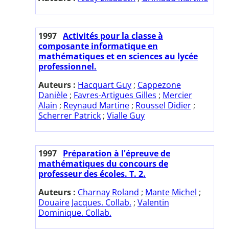
1997
Activités pour la classe à
composante informatique en
mathématiques et en sciences au lycée
professionnel.
Auteurs :
Hacquart Guy
;
Cappezone
Danièle
;
Favres-Artigues Gilles
;
Mercier
Alain
;
Reynaud Martine
;
Roussel Didier
;
Scherrer Patrick
;
Vialle Guy
1997
Préparation à l'épreuve de
mathématiques du concours de
professeur des écoles. T. 2.
Auteurs :
Charnay Roland
;
Mante Michel
;
Douaire Jacques. Collab.
;
Valentin
Dominique. Collab.