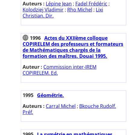
Auteurs :
Lépine Jean
;
Fadel Frédéric
;
Kolodziej Vladimir
;
Rho Michel
;
Lixi
Christian. Dir.
1996
Actes du XXIIème colloque
COPIRELEM des professeurs et formateurs
de Mathématiques chargés de la
formation des maîtres. Douai 1995.
Auteur :
Commission inter-IREM
COPIRELEM. Ed.
1995
Géométrie.
Auteurs :
Carral Michel
;
Bkouche Rudolf.
Préf.
1995
La symétrie en mathématiques,