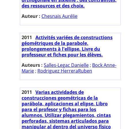
des ressources et des choix.
Auteur :
Chesnais Aurélie
2011
Activités variées de constructions
géométriques de la parabole,
prolongements à l'ellipse. Livre du
professeur et fiches pour les élèves.
Auteurs :
Salles-Legac Danielle
;
Bock Anne-
Marie
;
Rodriguez HerreraRuben
2011
Varias actividades de
construcciones geométricas de la
parábola, aplicaciones al elipse. Libro
para el profesor y fichas para los
alumnos. Utilizar plegamientos, cintas
perforadas, sistemas articulados para
manipular al dentro del universo físico