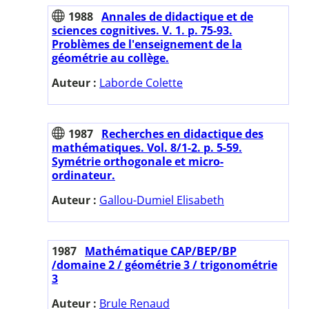
1988
Annales de didactique et de
sciences cognitives. V. 1. p. 75-93.
Problèmes de l'enseignement de la
géométrie au collège.
Auteur :
Laborde Colette
1987
Recherches en didactique des
mathématiques. Vol. 8/1-2. p. 5-59.
Symétrie orthogonale et micro-
ordinateur.
Auteur :
Gallou-Dumiel Elisabeth
1987
Mathématique CAP/BEP/BP
/domaine 2 / géométrie 3 / trigonométrie
3
Auteur :
Brule Renaud