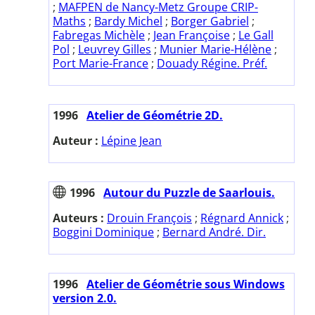
;
MAFPEN de Nancy-Metz Groupe CRIP-
Maths
;
Bardy Michel
;
Borger Gabriel
;
Fabregas Michèle
;
Jean Françoise
;
Le Gall
Pol
;
Leuvrey Gilles
;
Munier Marie-Hélène
;
Port Marie-France
;
Douady Régine. Préf.
1996
Atelier de Géométrie 2D.
Auteur :
Lépine Jean
1996
Autour du Puzzle de Saarlouis.
Auteurs :
Drouin François
;
Régnard Annick
;
Boggini Dominique
;
Bernard André. Dir.
1996
Atelier de Géométrie sous Windows
version 2.0.