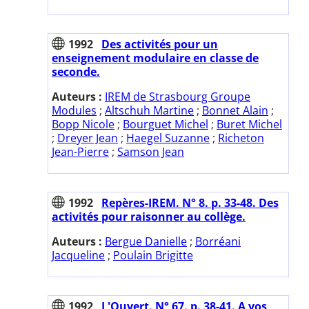
1992
Des activités pour un
enseignement modulaire en classe de
seconde.
Auteurs :
IREM de Strasbourg Groupe
Modules
;
Altschuh Martine
;
Bonnet Alain
;
Bopp Nicole
;
Bourguet Michel
;
Buret Michel
;
Dreyer Jean
;
Haegel Suzanne
;
Richeton
Jean-Pierre
;
Samson Jean
1992
Repères-IREM. N° 8. p. 33-48. Des
activités pour raisonner au collège.
Auteurs :
Bergue Danielle
;
Borréani
Jacqueline
;
Poulain Brigitte
1992
L'Ouvert. N° 67. p. 38-41. A vos