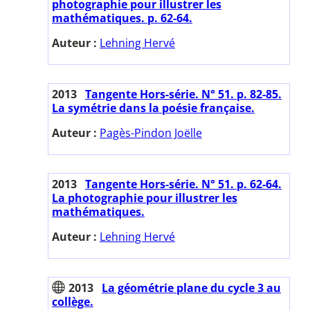
photographie pour illustrer les
mathématiques. p. 62-64.
Auteur :
Lehning Hervé
2013
Tangente Hors-série. N° 51. p. 82-85.
La symétrie dans la poésie française.
Auteur :
Pagès-Pindon Joëlle
2013
Tangente Hors-série. N° 51. p. 62-64.
La photographie pour illustrer les
mathématiques.
Auteur :
Lehning Hervé
2013
La géométrie plane du cycle 3 au
collège.