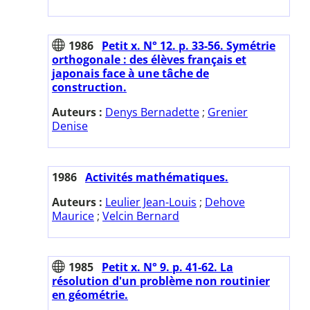
1986
Petit x. N° 12. p. 33-56. Symétrie
orthogonale : des élèves français et
japonais face à une tâche de
construction.
Auteurs :
Denys Bernadette
;
Grenier
Denise
1986
Activités mathématiques.
Auteurs :
Leulier Jean-Louis
;
Dehove
Maurice
;
Velcin Bernard
1985
Petit x. N° 9. p. 41-62. La
résolution d'un problème non routinier
en géométrie.