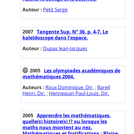
Auteur :
Petit Serge
2007
Tangente Sup. N° 36. p. 4-7. Le
kaleïdoscope dans l'espace.
Auteur :
Dupas Jean-Jacques
2005
Les olympiades académiques de
mathématiques 2004.
Auteurs :
Roux Dominique. Dir.
;
Bareil
Henri. Dir.
;
Hennequin Paul-Louis. Dir.
2005
Apprendre les mathématiques,
quelle(s) histoire(s) !? ou lorsque les
maths nous montent au nez.
Mathématiques et fortifications : Blaise-