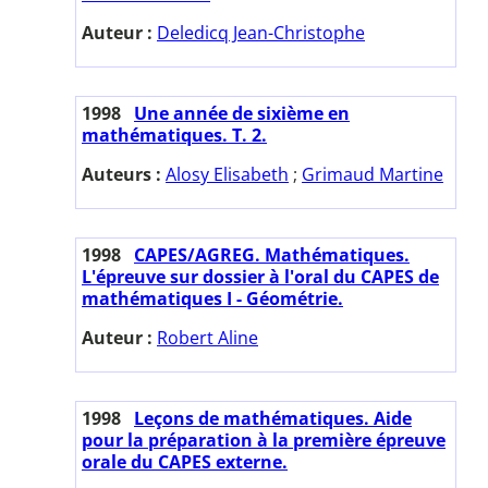
Auteur :
Deledicq Jean-Christophe
1998
Une année de sixième en
mathématiques. T. 2.
Auteurs :
Alosy Elisabeth
;
Grimaud Martine
1998
CAPES/AGREG. Mathématiques.
L'épreuve sur dossier à l'oral du CAPES de
mathématiques I - Géométrie.
Auteur :
Robert Aline
1998
Leçons de mathématiques. Aide
pour la préparation à la première épreuve
orale du CAPES externe.