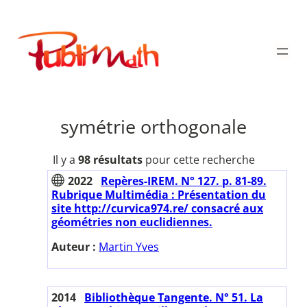
Aller
au
Publimath
contenu
symétrie orthogonale
Il y a
98 résultats
pour cette recherche
2022
Repères-IREM. N° 127. p. 81-89.
Rubrique Multimédia : Présentation du
site http://curvica974.re/ consacré aux
géométries non euclidiennes.
Auteur :
Martin Yves
2014
Bibliothèque Tangente. N° 51. La