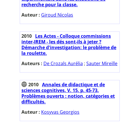
recherche pour la classe.
Auteur :
Giroud Nicolas
2010
Les Actes - Colloque commissions
inter-IREM - les dés sont-ils à jeter ?
Démarche d'investigation: le problème de
la roulette.
Auteurs :
De Crozals Aurélia
;
Sauter Mireille
2010
Annales de didactique et de
sciences cognitives. V. 15. p. 45-73.
Problèmes ouverts : notion, catégories et
difficultés.
Auteur :
Kosyvas Georgios