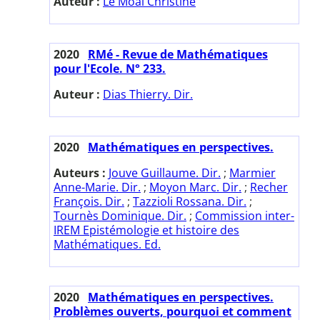
Auteur :
Le Moal Christine
2020
RMé - Revue de Mathématiques
pour l'Ecole. N° 233.
Auteur :
Dias Thierry. Dir.
2020
Mathématiques en perspectives.
Auteurs :
Jouve Guillaume. Dir.
;
Marmier
Anne-Marie. Dir.
;
Moyon Marc. Dir.
;
Recher
François. Dir.
;
Tazzioli Rossana. Dir.
;
Tournès Dominique. Dir.
;
Commission inter-
IREM Epistémologie et histoire des
Mathématiques. Ed.
2020
Mathématiques en perspectives.
Problèmes ouverts, pourquoi et comment