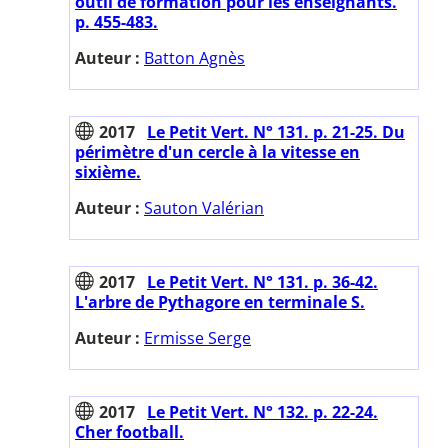
outil de formation pour les enseignants.
p. 455-483.
Auteur :
Batton Agnès
2017
Le Petit Vert. N° 131. p. 21-25. Du
périmètre d'un cercle à la vitesse en
sixième.
Auteur :
Sauton Valérian
2017
Le Petit Vert. N° 131. p. 36-42.
L'arbre de Pythagore en terminale S.
Auteur :
Ermisse Serge
2017
Le Petit Vert. N° 132. p. 22-24.
Cher football.