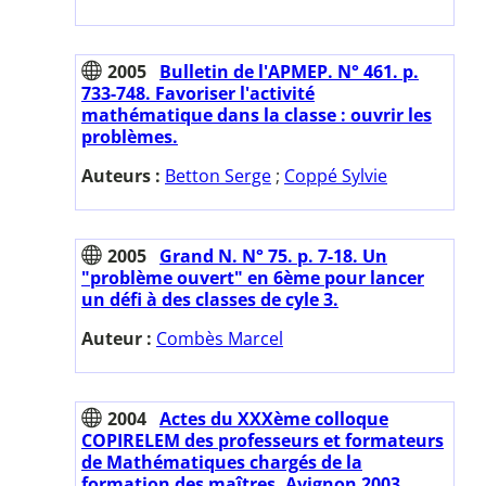
2005
Bulletin de l'APMEP. N° 461. p.
733-748. Favoriser l'activité
mathématique dans la classe : ouvrir les
problèmes.
Auteurs :
Betton Serge
;
Coppé Sylvie
2005
Grand N. N° 75. p. 7-18. Un
"problème ouvert" en 6ème pour lancer
un défi à des classes de cyle 3.
Auteur :
Combès Marcel
2004
Actes du XXXème colloque
COPIRELEM des professeurs et formateurs
de Mathématiques chargés de la
formation des maîtres. Avignon 2003.