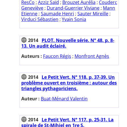
ResCo
;
Azziz Saïd
;
Brouzet Aurélia
;
Couderc
Geneviève
;
Durand-Guerrier Viviane
;
Mann
Etienne
;
Saumade Henri
;
Sauter Mireille
;
Virduci Sébastien
;
Yvain Sonia
2014
PLOT. Nouvelle série. N° 48. p. 8-
13. Un audit éclairé.
Auteurs :
Faucon Régis
;
Monfront Agnès
2014
Le Petit Vert. N° 118. p. 37-39. Un
problème ouvert en troisième : autour des
triangles pythagoriciens.
Auteur :
Buat-Ménard Valentin
2014
Le Petit Vert. N° 117. p. 25-31. La
spirale de St-Mihiel en 1re S.