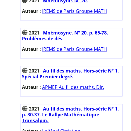
2021
Mnémosyne. N° 20.
Auteur :
IREMS de Paris Groupe MATH
2021
Mnémosyne. N° 20. p. 65-78.
Problèmes de dés.
Auteur :
IREMS de Paris Groupe MATH
2021
Au fil des maths. Hors-série N° 1.
Spécial Premier degré.
Auteur :
APMEP Au fil des maths. Dir.
2021
Au fil des maths. Hors-série N° 1.
p. 30-37. Le Rallye Mathématique
Transalpin.
Auteur :
Le Moal Christine