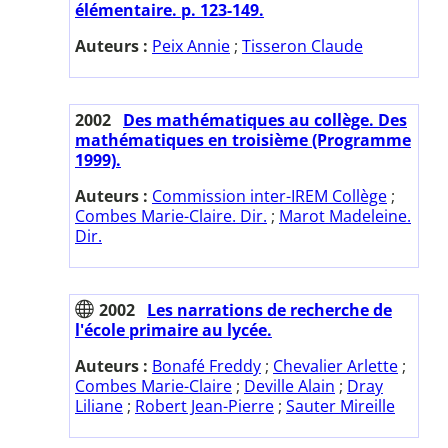
élémentaire. p. 123-149.
Auteurs :
Peix Annie
;
Tisseron Claude
2002
Des mathématiques au collège. Des
mathématiques en troisième (Programme
1999).
Auteurs :
Commission inter-IREM Collège
;
Combes Marie-Claire. Dir.
;
Marot Madeleine.
Dir.
2002
Les narrations de recherche de
l'école primaire au lycée.
Auteurs :
Bonafé Freddy
;
Chevalier Arlette
;
Combes Marie-Claire
;
Deville Alain
;
Dray
Liliane
;
Robert Jean-Pierre
;
Sauter Mireille