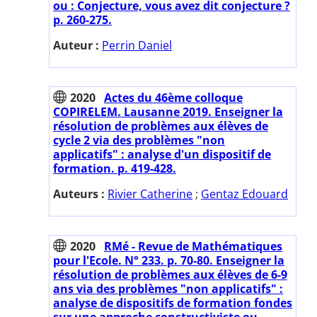
ou : Conjecture, vous avez dit conjecture ?
p. 260-275.
Auteur :
Perrin Daniel
2020
Actes du 46ème colloque
COPIRELEM. Lausanne 2019. Enseigner la
résolution de problèmes aux élèves de
cycle 2 via des problèmes "non
applicatifs" : analyse d'un dispositif de
formation. p. 419-428.
Auteurs :
Rivier Catherine
;
Gentaz Edouard
2020
RMé - Revue de Mathématiques
pour l'Ecole. N° 233. p. 70-80. Enseigner la
résolution de problèmes aux élèves de 6-9
ans via des problèmes "non applicatifs" :
analyse de dispositifs de formation fondes
sur une approche constructiviste ou