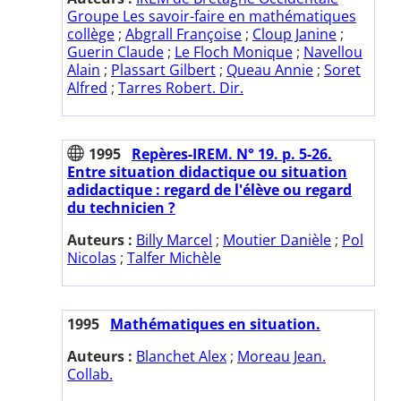
Groupe Les savoir-faire en mathématiques
collège
;
Abgrall Françoise
;
Cloup Janine
;
Guerin Claude
;
Le Floch Monique
;
Navellou
Alain
;
Plassart Gilbert
;
Queau Annie
;
Soret
Alfred
;
Tarres Robert. Dir.
1995
Repères-IREM. N° 19. p. 5-26.
Entre situation didactique ou situation
adidactique : regard de l'élève ou regard
du technicien ?
Auteurs :
Billy Marcel
;
Moutier Danièle
;
Pol
Nicolas
;
Talfer Michèle
1995
Mathématiques en situation.
Auteurs :
Blanchet Alex
;
Moreau Jean.
Collab.