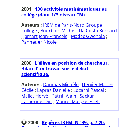
2001
130 activités mathématiques au
collège (dont 1/3 niveau CM).
Auteurs :
IREM de Paris-Nord Groupe
Collège
;
Bourbion Michel
;
Da Costa Bernard
;
Jamart Jean-François
;
Madec Gwenola
;
Pannetier Nicole
2000
L'élève en position de chercheur.
Bilan d'un travail sur le débat
scientifique.
Auteurs :
Daumas Michèle
;
Hervier Marie-
Cécile
;
Lapraz Danielle
;
Locarni Pascal
;
Mallet Hervé
;
Patriti Alain
;
Sackur
Catherine. Dir.
;
Maurel Maryse. Préf.
2000
Repères-IREM. N° 39. p. 7-20.