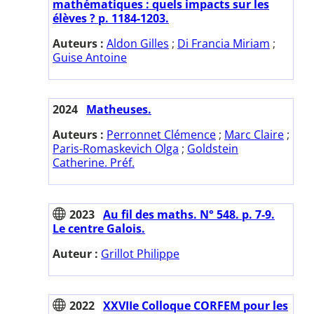
mathématiques : quels impacts sur les
élèves ? p. 1184-1203.
Auteurs :
Aldon Gilles
;
Di Francia Miriam
;
Guise Antoine
2024
Matheuses.
Auteurs :
Perronnet Clémence
;
Marc Claire
;
Paris-Romaskevich Olga
;
Goldstein
Catherine. Préf.
2023
Au fil des maths. N° 548. p. 7-9.
Le centre Galois.
Auteur :
Grillot Philippe
2022
XXVIIe Colloque CORFEM pour les