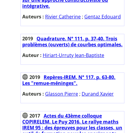
intégrative.
Auteurs :
Rivier Catherine
;
Gentaz Edouard
2019
Quadrature. N° 111. p. 37-40. Trois
problèmes (ouverts) de courbes optimales.
Auteur :
Hiriart-Urruty Jean-Baptiste
2019
Repères-IREM. N° 117. p. 63-80.
Les "remue-méninges".
Auteurs :
Glasson Pierre
;
Durand Xavier
2017
Actes du 43ème colloque
COPIRELEM. Le Puy 2016. Le rallye maths
IREM 95 : des épreuves pour les classes, un