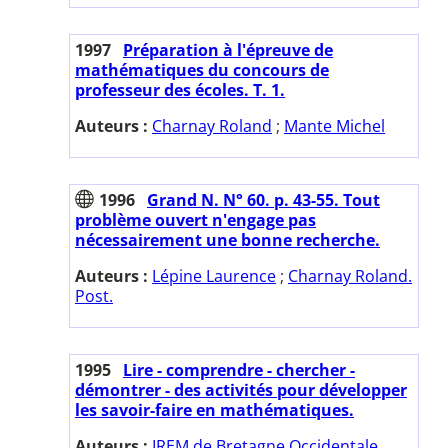
1997
Préparation à l'épreuve de
mathématiques du concours de
professeur des écoles. T. 1.
Auteurs :
Charnay Roland
;
Mante Michel
1996
Grand N. N° 60. p. 43-55. Tout
problème ouvert n'engage pas
nécessairement une bonne recherche.
Auteurs :
Lépine Laurence
;
Charnay Roland.
Post.
1995
Lire - comprendre - chercher -
démontrer - des activités pour développer
les savoir-faire en mathématiques.
Auteurs :
IREM de Bretagne Occidentale