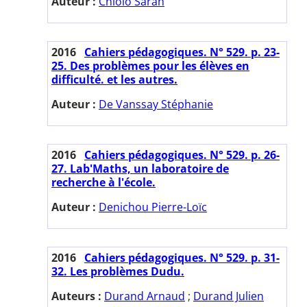
Auteur :
Chiolo Sarah
2016
Cahiers pédagogiques. N° 529. p. 23-
25. Des problèmes pour les élèves en
difficulté. et les autres.
Auteur :
De Vanssay Stéphanie
2016
Cahiers pédagogiques. N° 529. p. 26-
27. Lab'Maths, un laboratoire de
recherche à l'école.
Auteur :
Denichou Pierre-Loïc
2016
Cahiers pédagogiques. N° 529. p. 31-
32. Les problèmes Dudu.
Auteurs :
Durand Arnaud
;
Durand Julien