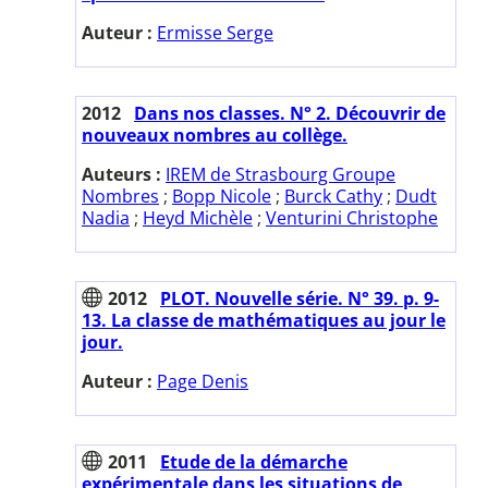
Auteur :
Ermisse Serge
2012
Dans nos classes. N° 2. Découvrir de
nouveaux nombres au collège.
Auteurs :
IREM de Strasbourg Groupe
Nombres
;
Bopp Nicole
;
Burck Cathy
;
Dudt
Nadia
;
Heyd Michèle
;
Venturini Christophe
2012
PLOT. Nouvelle série. N° 39. p. 9-
13. La classe de mathématiques au jour le
jour.
Auteur :
Page Denis
2011
Etude de la démarche
expérimentale dans les situations de