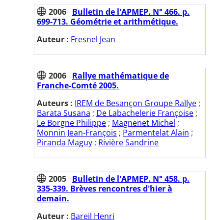
2006
Bulletin de l'APMEP. N° 466. p.
699-713. Géométrie et arithmétique.
Auteur :
Fresnel Jean
2006
Rallye mathématique de
Franche-Comté 2005.
Auteurs :
IREM de Besançon Groupe Rallye
;
Barata Susana
;
De Labachelerie Françoise
;
Le Borgne Philippe
;
Magnenet Michel
;
Monnin Jean-François
;
Parmentelat Alain
;
Piranda Maguy
;
Rivière Sandrine
2005
Bulletin de l'APMEP. N° 458. p.
335-339. Brèves rencontres d'hier à
demain.
Auteur :
Bareil Henri