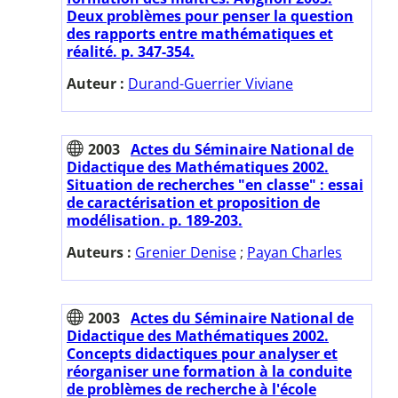
Deux problèmes pour penser la question
des rapports entre mathématiques et
réalité. p. 347-354.
Auteur :
Durand-Guerrier Viviane
2003
Actes du Séminaire National de
Didactique des Mathématiques 2002.
Situation de recherches "en classe" : essai
de caractérisation et proposition de
modélisation. p. 189-203.
Auteurs :
Grenier Denise
;
Payan Charles
2003
Actes du Séminaire National de
Didactique des Mathématiques 2002.
Concepts didactiques pour analyser et
réorganiser une formation à la conduite
de problèmes de recherche à l'école