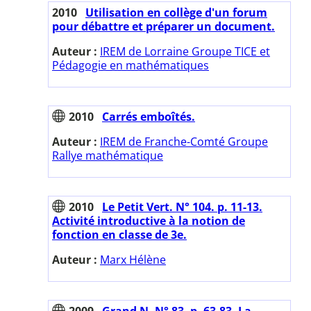
2010
Utilisation en collège d'un forum
pour débattre et préparer un document.
Auteur :
IREM de Lorraine Groupe TICE et
Pédagogie en mathématiques
2010
Carrés emboîtés.
Auteur :
IREM de Franche-Comté Groupe
Rallye mathématique
2010
Le Petit Vert. N° 104. p. 11-13.
Activité introductive à la notion de
fonction en classe de 3e.
Auteur :
Marx Hélène
2009
Grand N. N° 83. p. 63-83. La