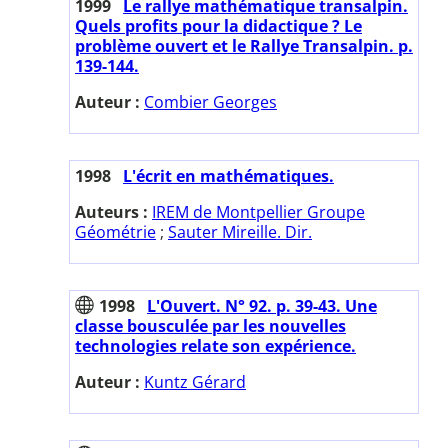
1999
Le rallye mathématique transalpin.
Quels profits pour la didactique ? Le
problème ouvert et le Rallye Transalpin. p.
139-144.
Auteur :
Combier Georges
1998
L'écrit en mathématiques.
Auteurs :
IREM de Montpellier Groupe
Géométrie
;
Sauter Mireille. Dir.
1998
L'Ouvert. N° 92. p. 39-43. Une
classe bousculée par les nouvelles
technologies relate son expérience.
Auteur :
Kuntz Gérard