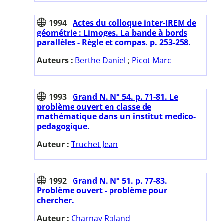
1994
Actes du colloque inter-IREM de
géométrie : Limoges. La bande à bords
parallèles - Règle et compas. p. 253-258.
Auteurs :
Berthe Daniel
;
Picot Marc
1993
Grand N. N° 54. p. 71-81. Le
problème ouvert en classe de
mathématique dans un institut medico-
pedagogique.
Auteur :
Truchet Jean
1992
Grand N. N° 51. p. 77-83.
Problème ouvert - problème pour
chercher.
Auteur :
Charnay Roland