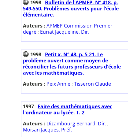
1998
Bulletin de l'APMEP. N° 418. p.
549-550. Problèmes ouverts pour l'école
élémentaire.
Auteurs :
APMEP Commission Premier
degré
;
Euriat Jacqueline. Dir.
1998
Petit x. N° 48. p. 5-21. Le
problème ouvert comme moyen de
réconcilier les futurs professeurs d'école
avec les mathématiques.
Auteurs :
Peix Annie
;
Tisseron Claude
1997
Faire des mathématiques avec
l'ordinateur au lycée. T. 2
Auteurs :
Dizambourg Bernard. Dir.
;
Moisan Jacques. Préf.