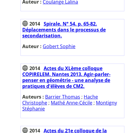
Auteur :
Coulange Lalina
2014
Spirale. N° 54. p. 65-82.
Déplacements dans le processus de
secondarisation.
Auteur :
Gobert Sophie
2014
Actes du XLème colloque
COPIRELEM. Nantes 2013. Agir-parler-
penser en géométrie - une analyse de
pratiques d'élèves de CM2.
Auteurs :
Barrier Thomas
;
Hache
Christophe
;
Mathé Anne-Cécile
;
Montigny
Stéphanie
2014
Actes du 21e colloque de la