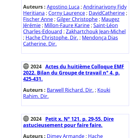
Auteurs :
Agostino Luca
;
Andrinarivony Fidy
Heritiana
;
Corny Laurence
;
DavidCatherine
;
Fischer Anne
;
Gilger Christophe
;
Maugez
Jérémie
;
Millon-Faure Karine
;
Saint-Léon
Charles-Edouard
;
Zakhartchouk Jean-Michel
;
Hache Christophe. Dir.
;
Mendonça Dias
Catherine. Dir.
2024
Actes du huitième Colloque EMF
2022. Bilan du Groupe de travail n° 4. p.
425-431.
Auteurs :
Barwell Richard. Dir.
;
Kouki
Rahim. Dir.
2024
Petit x. N° 121. p. 29-55. Dire
astucieusement pour faire faire.
Auteurs :
Dimey Armande
;
Hache