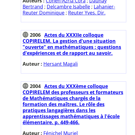
Auteurs :
Cohen-Azria Cora
;
Daunay
Bertrand
;
Delcambre Isabelle
;
Lahanier-
Reuter Dominique
;
Reuter Yves. Dir.
2006
Actes du XXXIIe colloque
COPIRELEM. La gestion d'une situation
"ouverte" en mathématiques : questions
d'expériences et de rapport au savoir.
Auteur :
Hersant Magali
2004
Actes du XXXème colloque
COPIRELEM des professeurs et formateurs
de Mathématiques chargés de la
formation des maîtres. Le rôle des
pratiques langagières dans les
apprentissages mathématiques à l'école
élémentaire. p. 449-466.
Auteur :
Fénichel Muriel