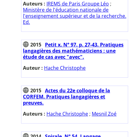
Auteurs :
IREMS de Paris Groupe Léo
;
Ministère de l'éducation nationale de
l'enseignement supérieur et de la recherche.
Ed.
2015
Petit x. N° 97. p. 27-43. Pratiques
langagières des mathématiciens : une
étude de cas avec "avec".
Auteur :
Hache Christophe
2015
Actes du 22e colloque de la
CORFEM. Pratiques langagières et
preuves.
Auteurs :
Hache Christophe
;
Mesnil Zoé
2014
Spirale. N° 54. Langage,