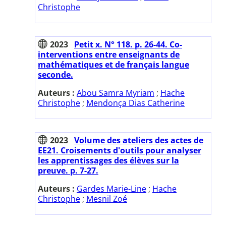
Christophe
2023
Petit x. N° 118. p. 26-44. Co-
interventions entre enseignants de
mathématiques et de français langue
seconde.
Auteurs :
Abou Samra Myriam
;
Hache
Christophe
;
Mendonça Dias Catherine
2023
Volume des ateliers des actes de
EE21. Croisements d'outils pour analyser
les apprentissages des élèves sur la
preuve. p. 7-27.
Auteurs :
Gardes Marie-Line
;
Hache
Christophe
;
Mesnil Zoé