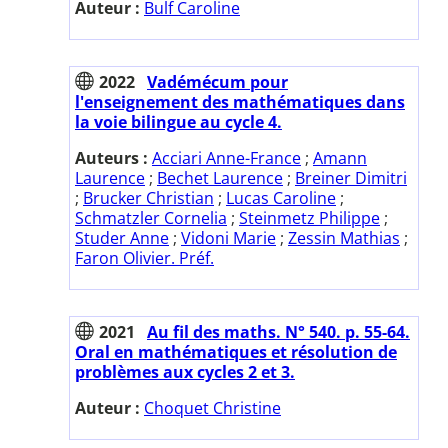
Auteur :
Bulf Caroline
2022
Vadémécum pour
l'enseignement des mathématiques dans
la voie bilingue au cycle 4.
Auteurs :
Acciari Anne-France
;
Amann
Laurence
;
Bechet Laurence
;
Breiner Dimitri
;
Brucker Christian
;
Lucas Caroline
;
Schmatzler Cornelia
;
Steinmetz Philippe
;
Studer Anne
;
Vidoni Marie
;
Zessin Mathias
;
Faron Olivier. Préf.
2021
Au fil des maths. N° 540. p. 55-64.
Oral en mathématiques et résolution de
problèmes aux cycles 2 et 3.
Auteur :
Choquet Christine