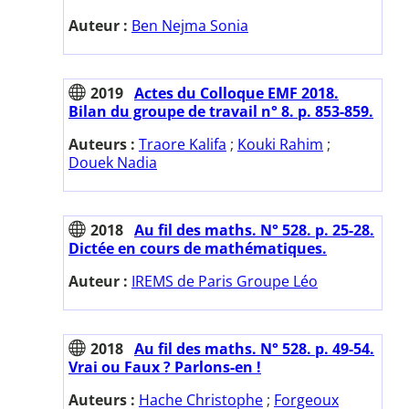
Auteur :
Ben Nejma Sonia
2019
Actes du Colloque EMF 2018.
Bilan du groupe de travail n° 8. p. 853-859.
Auteurs :
Traore Kalifa
;
Kouki Rahim
;
Douek Nadia
2018
Au fil des maths. N° 528. p. 25-28.
Dictée en cours de mathématiques.
Auteur :
IREMS de Paris Groupe Léo
2018
Au fil des maths. N° 528. p. 49-54.
Vrai ou Faux ? Parlons-en !
Auteurs :
Hache Christophe
;
Forgeoux