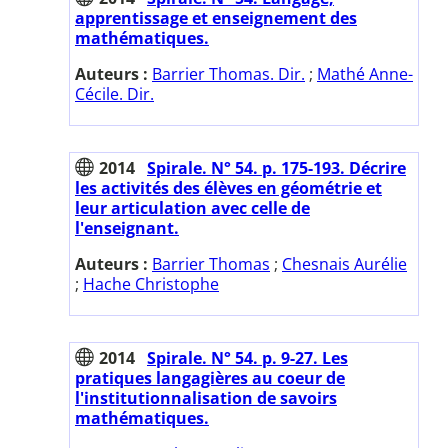
apprentissage et enseignement des
mathématiques.
Auteurs :
Barrier Thomas. Dir.
;
Mathé Anne-
Cécile. Dir.
2014
Spirale. N° 54. p. 175-193. Décrire
les activités des élèves en géométrie et
leur articulation avec celle de
l'enseignant.
Auteurs :
Barrier Thomas
;
Chesnais Aurélie
;
Hache Christophe
2014
Spirale. N° 54. p. 9-27. Les
pratiques langagières au coeur de
l'institutionnalisation de savoirs
mathématiques.