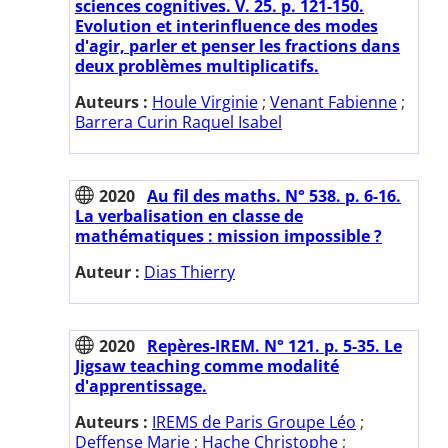
sciences cognitives. V. 25. p. 121-150.
Evolution et interinfluence des modes
d'agir, parler et penser les fractions dans
deux problèmes multiplicatifs.
Auteurs :
Houle Virginie
;
Venant Fabienne
;
Barrera Curin Raquel Isabel
2020
Au fil des maths. N° 538. p. 6-16.
La verbalisation en classe de
mathématiques : mission impossible ?
Auteur :
Dias Thierry
2020
Repères-IREM. N° 121. p. 5-35. Le
Jigsaw teaching comme modalité
d'apprentissage.
Auteurs :
IREMS de Paris Groupe Léo
;
Deffense Marie
;
Hache Christophe
;