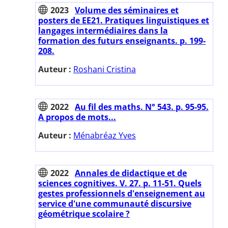
2023
Volume des séminaires et
posters de EE21. Pratiques linguistiques et
langages intermédiaires dans la
formation des futurs enseignants. p. 199-
208.
Auteur :
Roshani Cristina
2022
Au fil des maths. N° 543. p. 95-95.
A propos de mots...
Auteur :
Ménabréaz Yves
2022
Annales de didactique et de
sciences cognitives. V. 27. p. 11-51. Quels
gestes professionnels d'enseignement au
service d'une communauté discursive
géométrique scolaire ?