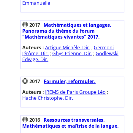
Emmanuelle
2017
Mathématiques et langages.
Panorama du thème du forum
"Mathématiques vivantes" 2017.
Auteurs :
Artigue Michèle. Dir.
;
Germoni
Jérôme. Dir.
;
Ghys Etienne. Dir.
;
Godlewski
Edwige. Dir.
2017
Formuler, reformuler.
Auteurs :
IREMS de Paris Groupe Léo
;
Hache Christophe. Dir.
2016
Ressources transversales.
Mathématiques et maîtrise de la langue.