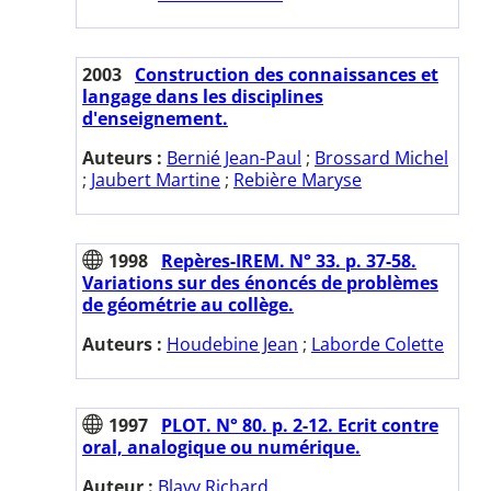
2003
Construction des connaissances et
langage dans les disciplines
d'enseignement.
Auteurs :
Bernié Jean-Paul
;
Brossard Michel
;
Jaubert Martine
;
Rebière Maryse
1998
Repères-IREM. N° 33. p. 37-58.
Variations sur des énoncés de problèmes
de géométrie au collège.
Auteurs :
Houdebine Jean
;
Laborde Colette
1997
PLOT. N° 80. p. 2-12. Ecrit contre
oral, analogique ou numérique.
Auteur :
Blavy Richard