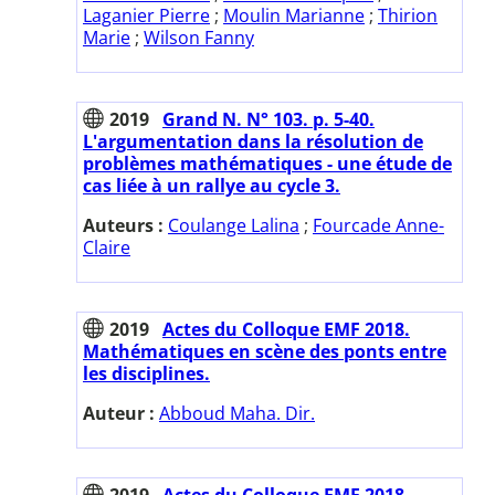
Laganier Pierre
;
Moulin Marianne
;
Thirion
Marie
;
Wilson Fanny
2019
Grand N. N° 103. p. 5-40.
L'argumentation dans la résolution de
problèmes mathématiques - une étude de
cas liée à un rallye au cycle 3.
Auteurs :
Coulange Lalina
;
Fourcade Anne-
Claire
2019
Actes du Colloque EMF 2018.
Mathématiques en scène des ponts entre
les disciplines.
Auteur :
Abboud Maha. Dir.
2019
Actes du Colloque EMF 2018.