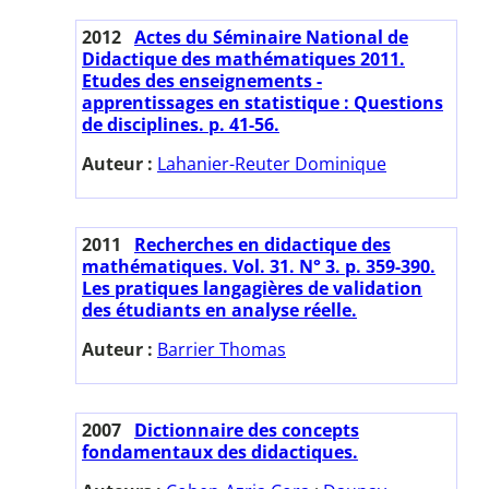
2012
Actes du Séminaire National de
Didactique des mathématiques 2011.
Etudes des enseignements -
apprentissages en statistique : Questions
de disciplines. p. 41-56.
Auteur :
Lahanier-Reuter Dominique
2011
Recherches en didactique des
mathématiques. Vol. 31. N° 3. p. 359-390.
Les pratiques langagières de validation
des étudiants en analyse réelle.
Auteur :
Barrier Thomas
2007
Dictionnaire des concepts
fondamentaux des didactiques.