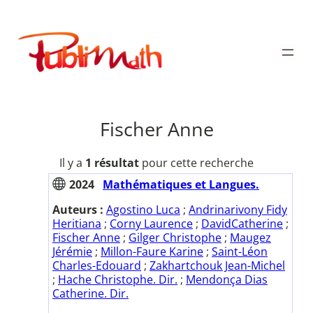
Aller
au
Publimath
contenu
Fischer Anne
Il y a
1 résultat
pour cette recherche
2024
Mathématiques et Langues.
Auteurs :
Agostino Luca
;
Andrinarivony Fidy
Heritiana
;
Corny Laurence
;
DavidCatherine
;
Fischer Anne
;
Gilger Christophe
;
Maugez
Jérémie
;
Millon-Faure Karine
;
Saint-Léon
Charles-Edouard
;
Zakhartchouk Jean-Michel
;
Hache Christophe. Dir.
;
Mendonça Dias
Catherine. Dir.