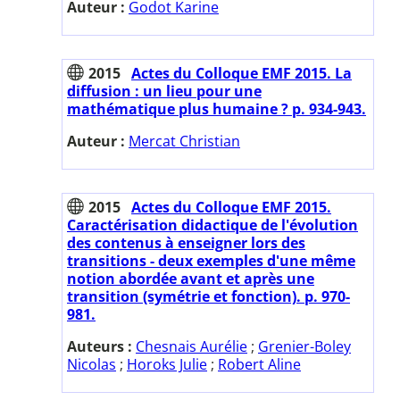
Auteur :
Godot Karine
2015
Actes du Colloque EMF 2015. La
diffusion : un lieu pour une
mathématique plus humaine ? p. 934-943.
Auteur :
Mercat Christian
2015
Actes du Colloque EMF 2015.
Caractérisation didactique de l'évolution
des contenus à enseigner lors des
transitions - deux exemples d'une même
notion abordée avant et après une
transition (symétrie et fonction). p. 970-
981.
Auteurs :
Chesnais Aurélie
;
Grenier-Boley
Nicolas
;
Horoks Julie
;
Robert Aline