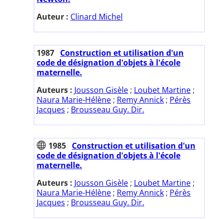
Auteur :
Clinard Michel
1987
Construction et utilisation d'un
code de désignation d'objets à l'école
maternelle.
Auteurs :
Jousson Gisèle
;
Loubet Martine
;
Naura Marie-Hélène
;
Remy Annick
;
Pérès
Jacques
;
Brousseau Guy. Dir.
1985
Construction et utilisation d'un
code de désignation d'objets à l'école
maternelle.
Auteurs :
Jousson Gisèle
;
Loubet Martine
;
Naura Marie-Hélène
;
Remy Annick
;
Pérès
Jacques
;
Brousseau Guy. Dir.