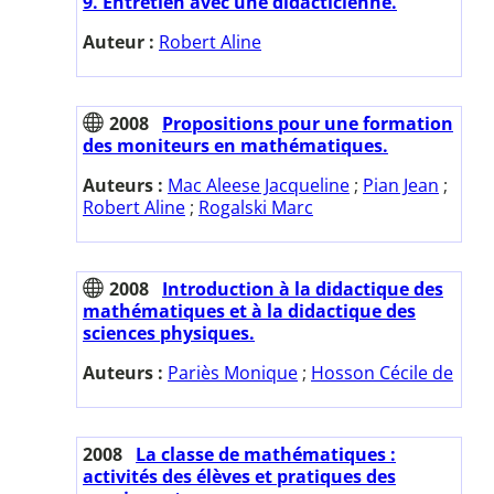
9. Entretien avec une didacticienne.
Auteur :
Robert Aline
2008
Propositions pour une formation
des moniteurs en mathématiques.
Auteurs :
Mac Aleese Jacqueline
;
Pian Jean
;
Robert Aline
;
Rogalski Marc
2008
Introduction à la didactique des
mathématiques et à la didactique des
sciences physiques.
Auteurs :
Pariès Monique
;
Hosson Cécile de
2008
La classe de mathématiques :
activités des élèves et pratiques des