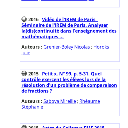
2016
Vidéo de l'IREM de Paris -
Séminaire de l'IREM de Paris. Analyser
la(dis)continuité dans l'enseignement des
mathématiques ...
Auteurs :
Grenier-Boley Nicolas
;
Horoks
Julie
2015
Petit x. N° 99. p. 5-31. Quel
contrôle exercent les élèves lors de la
résolution d'un problème de comparaison
de fractions ?
Auteurs :
Saboya Mireille
;
Rhéaume
Stéphanie
2015
Actes du Colloque EMF 2015.