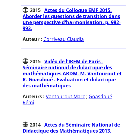
2015
Actes du Colloque EMF 2015.
Aborder les questions de transition dans
une perspective d'harmonisation. p. 982-
993.
Auteur :
Corriveau Claudia
2015
Vidéo de l'IREM de Paris -
Séminaire national de didactique des
mathématiques ARDM. M. Vantourout et
R. Goasdoué - Evaluation et didactique
des mathématiques
Auteurs :
Vantourout Marc
;
Goasdoué
Rémi
2014
Actes du Séminaire National de
Didactique des Mathématiques 2013.