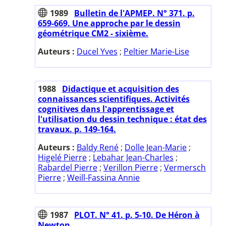
1989
Bulletin de l'APMEP. N° 371. p.
659-669. Une approche par le dessin
géométrique CM2 - sixième.
Auteurs :
Ducel Yves
;
Peltier Marie-Lise
1988
Didactique et acquisition des
connaissances scientifiques. Activités
cognitives dans l'apprentissage et
l'utilisation du dessin technique : état des
travaux. p. 149-164.
Auteurs :
Baldy René
;
Dolle Jean-Marie
;
Higelé Pierre
;
Lebahar Jean-Charles
;
Rabardel Pierre
;
Verillon Pierre
;
Vermersch
Pierre
;
Weill-Fassina Annie
1987
PLOT. N° 41. p. 5-10. De Héron à
Newton.