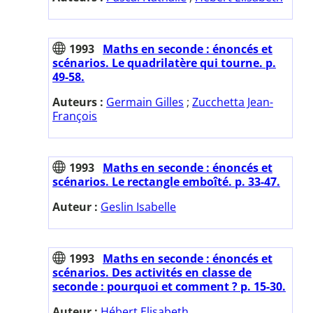
1993
Maths en seconde : énoncés et
scénarios. Le quadrilatère qui tourne. p.
49-58.
Auteurs :
Germain Gilles
;
Zucchetta Jean-
François
1993
Maths en seconde : énoncés et
scénarios. Le rectangle emboîté. p. 33-47.
Auteur :
Geslin Isabelle
1993
Maths en seconde : énoncés et
scénarios. Des activités en classe de
seconde : pourquoi et comment ? p. 15-30.
Auteur :
Hébert Elisabeth