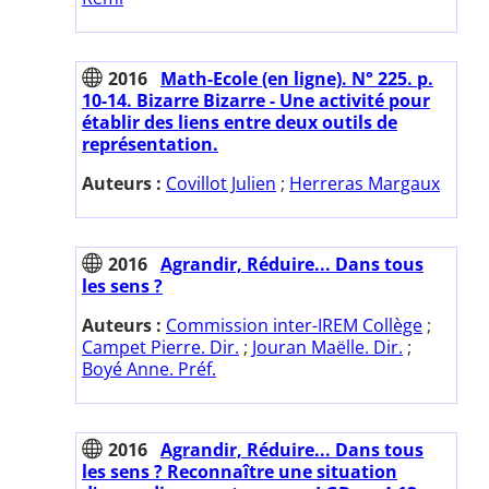
2016
Math-Ecole (en ligne). N° 225. p.
10-14. Bizarre Bizarre - Une activité pour
établir des liens entre deux outils de
représentation.
Auteurs :
Covillot Julien
;
Herreras Margaux
2016
Agrandir, Réduire... Dans tous
les sens ?
Auteurs :
Commission inter-IREM Collège
;
Campet Pierre. Dir.
;
Jouran Maëlle. Dir.
;
Boyé Anne. Préf.
2016
Agrandir, Réduire... Dans tous
les sens ? Reconnaître une situation