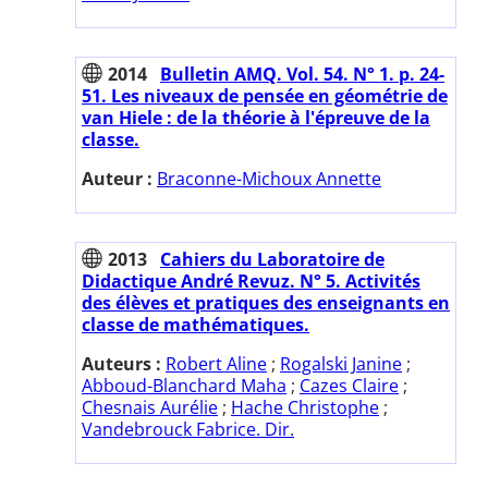
2014
Bulletin AMQ. Vol. 54. N° 1. p. 24-
51. Les niveaux de pensée en géométrie de
van Hiele : de la théorie à l'épreuve de la
classe.
Auteur :
Braconne-Michoux Annette
2013
Cahiers du Laboratoire de
Didactique André Revuz. N° 5. Activités
des élèves et pratiques des enseignants en
classe de mathématiques.
Auteurs :
Robert Aline
;
Rogalski Janine
;
Abboud-Blanchard Maha
;
Cazes Claire
;
Chesnais Aurélie
;
Hache Christophe
;
Vandebrouck Fabrice. Dir.