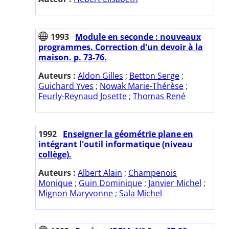
1993
Module en seconde : nouveaux
programmes. Correction d'un devoir à la
maison. p. 73-76.
Auteurs :
Aldon Gilles
;
Betton Serge
;
Guichard Yves
;
Nowak Marie-Thérèse
;
Feurly-Reynaud Josette
;
Thomas René
1992
Enseigner la géométrie plane en
intégrant l'outil informatique (niveau
collège).
Auteurs :
Albert Alain
;
Champenois
Monique
;
Guin Dominique
;
Janvier Michel
;
Mignon Maryvonne
;
Sala Michel