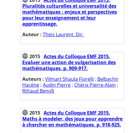
Pluralités culturelles et universalité des
mathématiques : enjeux et perspectives
pour leur enseignement et leur
apprentissage.
Auteur :
Theis Laurent. Dir.
2015
Actes du Colloque EMF 2015.
Evaluer une action de vulgarisation des
mathématiques. p. 909-917.
Auteurs :
Vilmart Shaula Fiorelli
;
Belbachir
Hacène
;
Audin Pierre
;
Chérix Pierre-Alain
;
Rittaud Benoît
2015
Actes du Colloque EMF 2015.
Maths à modeler, des jeux pour apprendre
à chercher en mathématiques. p. 918-925.