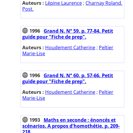
Auteurs :
Lépine Laurence
;
Charnay Roland.
Post.
1996
Grand N. N° 59. p. 77-84. Petit
guide pour "Fiche de prep".
Auteurs :
Houdement Catherine
;
Peltier
Marie-Lise
1996
Grand N. N° 60. p. 57-66. Petit
guide pour "Fiche de prep".
Auteurs :
Houdement Catherine
;
Peltier
Marie-Lise
1993
Maths en seconde : énoncés et
scénarios. A propos d'homothétie. p. 209-
218.