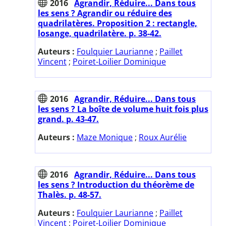
2016
Agrandir, Réduire... Dans tous
les sens ? Agrandir ou réduire des
quadrilatères. Proposition 2 : rectangle,
losange, quadrilatère. p. 38-42.
Auteurs :
Foulquier Laurianne
;
Paillet
Vincent
;
Poiret-Loilier Dominique
2016
Agrandir, Réduire... Dans tous
les sens ? La boîte de volume huit fois plus
grand. p. 43-47.
Auteurs :
Maze Monique
;
Roux Aurélie
2016
Agrandir, Réduire... Dans tous
les sens ? Introduction du théorème de
Thalès. p. 48-57.
Auteurs :
Foulquier Laurianne
;
Paillet
Vincent
;
Poiret-Loilier Dominique