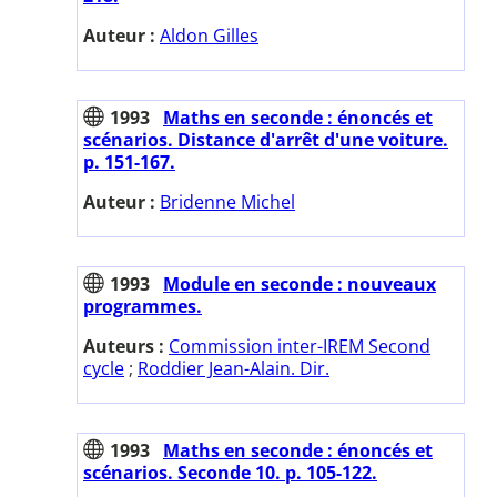
Auteur :
Aldon Gilles
1993
Maths en seconde : énoncés et
scénarios. Distance d'arrêt d'une voiture.
p. 151-167.
Auteur :
Bridenne Michel
1993
Module en seconde : nouveaux
programmes.
Auteurs :
Commission inter-IREM Second
cycle
;
Roddier Jean-Alain. Dir.
1993
Maths en seconde : énoncés et
scénarios. Seconde 10. p. 105-122.