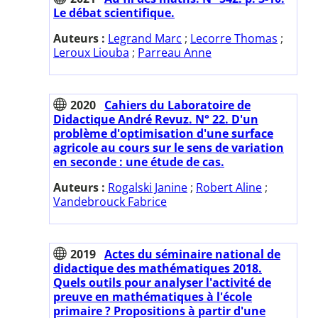
Le débat scientifique.
Auteurs :
Legrand Marc
;
Lecorre Thomas
;
Leroux Liouba
;
Parreau Anne
2020
Cahiers du Laboratoire de
Didactique André Revuz. N° 22. D'un
problème d'optimisation d'une surface
agricole au cours sur le sens de variation
en seconde : une étude de cas.
Auteurs :
Rogalski Janine
;
Robert Aline
;
Vandebrouck Fabrice
2019
Actes du séminaire national de
didactique des mathématiques 2018.
Quels outils pour analyser l'activité de
preuve en mathématiques à l'école
primaire ? Propositions à partir d'une