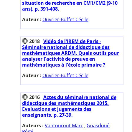
situation de recherche en CM1/CM2 (9-10
ans). p. 391-408.
Auteur :
Ouvrier-Buffet Cécile
2018
Vidéo de l'IREM de Paris -
Séminaire national de didactique des
mathématiques ARDM. Quels outils pour
analyser l'activité de preuve en
mathématiques à l'école primaire ?
Auteur :
Ouvrier-Buffet Cécile
2016
Actes du séminaire national de
didactique des mathématiques 2015.
Evaluations et jugements des
enseignants. p. 27-39.
Auteurs :
Vantourout Marc
;
Goasdoué
Rémi