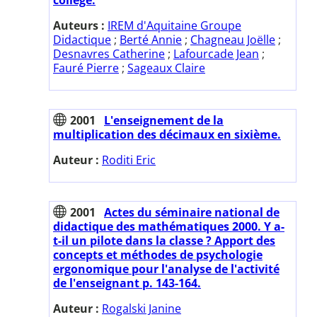
Auteurs :
IREM d'Aquitaine Groupe
Didactique
;
Berté Annie
;
Chagneau Joëlle
;
Desnavres Catherine
;
Lafourcade Jean
;
Fauré Pierre
;
Sageaux Claire
2001
L'enseignement de la
multiplication des décimaux en sixième.
Auteur :
Roditi Eric
2001
Actes du séminaire national de
didactique des mathématiques 2000. Y a-
t-il un pilote dans la classe ? Apport des
concepts et méthodes de psychologie
ergonomique pour l'analyse de l'activité
de l'enseignant p. 143-164.
Auteur :
Rogalski Janine