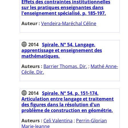
Effets des contraintes institutionnelles
sur les pratiques enseignantes dans
l'enseignement spécialisé. p. 185-197.
Auteur :
Vendeira-Maréchal Céline
2014
Spirale. N° 54. Langage,
apprentissage et enseignement des
mathématiques.
Auteurs :
Barrier Thomas. Dir.
;
Mathé Anne-
Cécile. Dir.
2014
Spirale. N° 54. p. 151-174.
Articulation entre langage et traitement
des figures dans la résolution d'un
problème de construction en géométrie.
Auteurs :
Celi Valentina
;
Perrin-Glorian
Marie-Jeanne