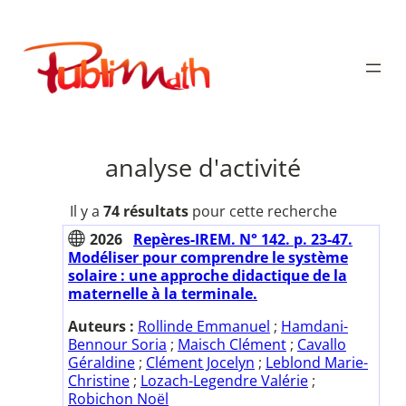
Aller
au
Publimath
contenu
analyse d'activité
Il y a
74 résultats
pour cette recherche
2026
Repères-IREM. N° 142. p. 23-47.
Modéliser pour comprendre le système
solaire : une approche didactique de la
maternelle à la terminale.
Auteurs :
Rollinde Emmanuel
;
Hamdani-
Bennour Soria
;
Maisch Clément
;
Cavallo
Géraldine
;
Clément Jocelyn
;
Leblond Marie-
Christine
;
Lozach-Legendre Valérie
;
Robichon Noël