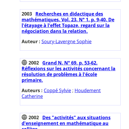
2003
Recherches en didactique des
mathématiques. Vol. 23. N° 1. p. 9-40. De
l'étayage à l'effet Topaze, regard sur la
négociation dans la relation.
Auteur :
Soury-Lavergne Sophie
2002
Grand N. N° 69. p. 53-62.
Réflexions sur les activités concernant la
résolution de problèmes à l'école
primaire.
Auteurs :
Coppé Sylvie
;
Houdement
Catherine
2002
Des "activités" aux situations
d'enseignement en mathématique au
collège.