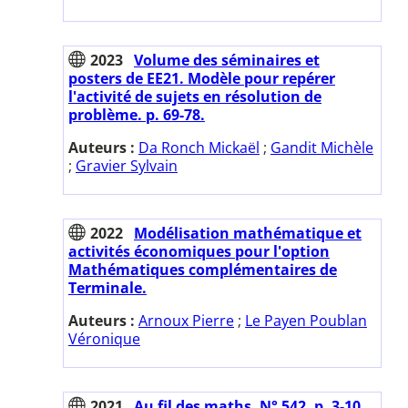
2023
Volume des séminaires et
posters de EE21. Modèle pour repérer
l'activité de sujets en résolution de
problème. p. 69-78.
Auteurs :
Da Ronch Mickaël
;
Gandit Michèle
;
Gravier Sylvain
2022
Modélisation mathématique et
activités économiques pour l'option
Mathématiques complémentaires de
Terminale.
Auteurs :
Arnoux Pierre
;
Le Payen Poublan
Véronique
2021
Au fil des maths. N° 542. p. 3-10.