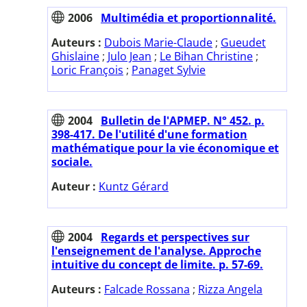
2006
Multimédia et proportionnalité.
Auteurs :
Dubois Marie-Claude
;
Gueudet
Ghislaine
;
Julo Jean
;
Le Bihan Christine
;
Loric François
;
Panaget Sylvie
2004
Bulletin de l'APMEP. N° 452. p.
398-417. De l'utilité d'une formation
mathématique pour la vie économique et
sociale.
Auteur :
Kuntz Gérard
2004
Regards et perspectives sur
l'enseignement de l'analyse. Approche
intuitive du concept de limite. p. 57-69.
Auteurs :
Falcade Rossana
;
Rizza Angela