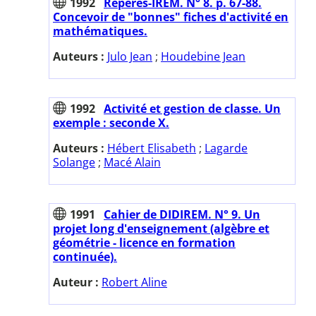
1992
Repères-IREM. N° 8. p. 67-88.
Concevoir de "bonnes" fiches d'activité en
mathématiques.
Auteurs :
Julo Jean
;
Houdebine Jean
1992
Activité et gestion de classe. Un
exemple : seconde X.
Auteurs :
Hébert Elisabeth
;
Lagarde
Solange
;
Macé Alain
1991
Cahier de DIDIREM. N° 9. Un
projet long d'enseignement (algèbre et
géométrie - licence en formation
continuée).
Auteur :
Robert Aline