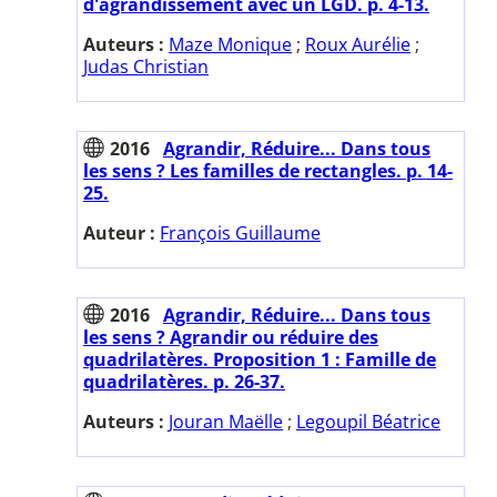
d'agrandissement avec un LGD. p. 4-13.
Auteurs :
Maze Monique
;
Roux Aurélie
;
Judas Christian
2016
Agrandir, Réduire... Dans tous
les sens ? Les familles de rectangles. p. 14-
25.
Auteur :
François Guillaume
2016
Agrandir, Réduire... Dans tous
les sens ? Agrandir ou réduire des
quadrilatères. Proposition 1 : Famille de
quadrilatères. p. 26-37.
Auteurs :
Jouran Maëlle
;
Legoupil Béatrice