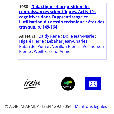
1988
Didactique et acquisition des
connaissances scientifiques. Activités
cognitives dans l'apprentissage et
l'utilisation du dessin technique : état des
travaux. p. 149-164.
Auteurs :
Baldy René
;
Dolle Jean-Marie
;
Higelé Pierre
;
Lebahar Jean-Charles
;
Rabardel Pierre
;
Verillon Pierre
;
Vermersch
Pierre
;
Weill-Fassina Annie
© ADIREM-APMEP - ISSN 1292-8054 -
Mentions légales
-