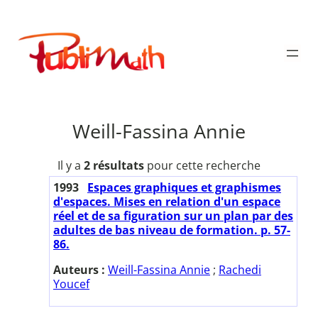
Aller
au
Publimath
contenu
Weill-Fassina Annie
Il y a
2 résultats
pour cette recherche
1993
Espaces graphiques et graphismes
d'espaces. Mises en relation d'un espace
réel et de sa figuration sur un plan par des
adultes de bas niveau de formation. p. 57-
86.
Auteurs :
Weill-Fassina Annie
;
Rachedi
Youcef