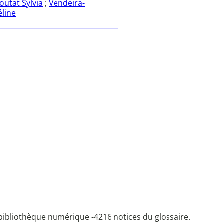
outat Sylvia
;
Vendeira-
éline
bibliothèque numérique -
4216 notices du glossaire.