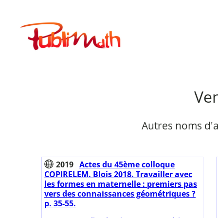
Aller
au
Publimath
contenu
Ven
Autres noms d'a
2019
Actes du 45ème colloque
COPIRELEM. Blois 2018. Travailler avec
les formes en maternelle : premiers pas
vers des connaissances géométriques ?
p. 35-55.