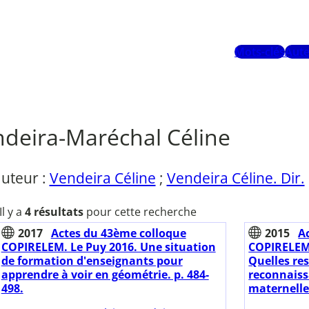
Mots-clés
Aute
deira-Maréchal Céline
uteur :
Vendeira Céline
;
Vendeira Céline. Dir.
Il y a
4 résultats
pour cette recherche
2017
Actes du 43ème colloque
2015
A
COPIRELEM. Le Puy 2016. Une situation
COPIRELEM
de formation d'enseignants pour
Quelles re
apprendre à voir en géométrie. p. 484-
reconnaiss
498.
maternelle