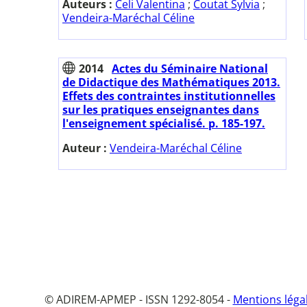
Auteurs :
Celi Valentina
;
Coutat Sylvia
;
Vendeira-Maréchal Céline
2014
Actes du Séminaire National
de Didactique des Mathématiques 2013.
Effets des contraintes institutionnelles
sur les pratiques enseignantes dans
l'enseignement spécialisé. p. 185-197.
Auteur :
Vendeira-Maréchal Céline
© ADIREM-APMEP - ISSN 1292-8054 -
Mentions léga