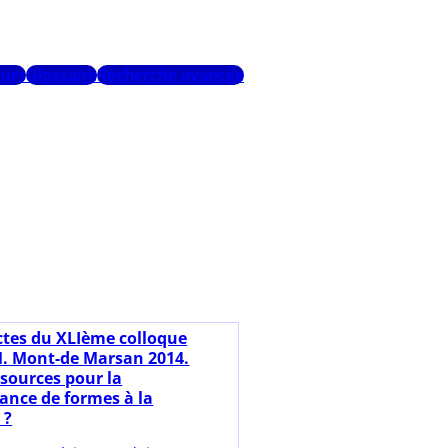
urs
Glossaire
Recherche avancée
ctes du XLIème colloque
. Mont-de Marsan 2014.
ssources pour la
ance de formes à la
 ?