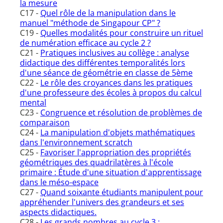
la mesure
C17 -
Quel rôle de la manipulation dans le
manuel "méthode de Singapour CP" ?
C19 -
Quelles modalités pour construire un rituel
de numération efficace au cycle 2 ?
C21 -
Pratiques inclusives au collège : analyse
didactique des différentes temporalités lors
d'une séance de géométrie en classe de 5ème
C22 -
Le rôle des croyances dans les pratiques
d'une professeure des écoles à propos du calcul
mental
C23 -
Congruence et résolution de problèmes de
comparaison
C24 -
La manipulation d'objets mathématiques
dans l'environnement scratch
C25 -
Favoriser l'appropriation des propriétés
géométriques des quadrilatères à l'école
primaire : Étude d'une situation d'apprentissage
dans le méso-espace
C27 -
Quand soixante étudiants manipulent pour
appréhender l'univers des grandeurs et ses
aspects didactiques.
C28 -
Les grands nombres au cycle 3 :