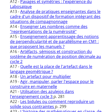
A12 -
Pavages et symétries : l'expérience du
Labosaïque
A13 -
Analyse de pratiques enseignantes dans le
cadre d'un dispositif de formation intégrant des
situations de compagnonnage
A14 -
Enseigner Les nombres comme des
"représentations de la numérosité"
A15 -
Enseignement-apprentissage des notions
de perpendicularité et de parallélisme en CM1 :
que proposent les manuels ?
A16 -
Artéfacts, sémiosis et construction du
système de numération de position décimale au
cycle 2
A17 -
Quelle est la place de l'artefact dans le
langage geométrique ?
A18 -
Un artefact pour multiplier
A19 -
Agir, manipuler, parler l'espace pour le
construire en maternelle
A21 -
Utilisation des azulejos dans
l'enseignement cycle 3
p. 281
A22 -
Les bidules ou comment reproduire un
solide sous contraintes
p. 299
A23 -
L'histoire des mathématiques en classe, de