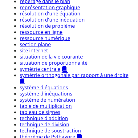
repérage dans le plan
représentation graphique
résolution d'une équation
résolution d'une inéquation
résolution de problème
ressource en ligne
ressource numérique
section plane
site internet
situation de la vie courante
situation de proportionnalité
symétrie centrale
symétrie orthogonale par rapport à une droite
système d'équations
système d'inéquations
système de numération
table de multiplication
tableau de signes
technique d'addition
technique de division
technique de soustraction
théorème de Pythagore