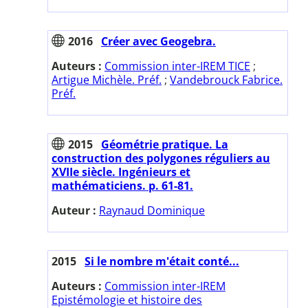
2016
Créer avec Geogebra.
Auteurs :
Commission inter-IREM TICE
;
Artigue Michèle. Préf.
;
Vandebrouck Fabrice.
Préf.
2015
Géométrie pratique. La
construction des polygones réguliers au
XVIIe siècle. Ingénieurs et
mathématiciens. p. 61-81.
Auteur :
Raynaud Dominique
2015
Si le nombre m'était conté...
Auteurs :
Commission inter-IREM
Epistémologie et histoire des