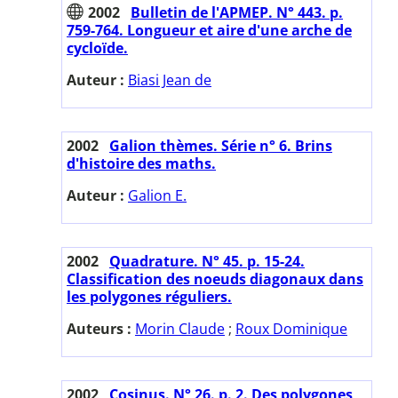
2002
Bulletin de l'APMEP. N° 443. p.
759-764. Longueur et aire d'une arche de
cycloïde.
Auteur :
Biasi Jean de
2002
Galion thèmes. Série n° 6. Brins
d'histoire des maths.
Auteur :
Galion E.
2002
Quadrature. N° 45. p. 15-24.
Classification des noeuds diagonaux dans
les polygones réguliers.
Auteurs :
Morin Claude
;
Roux Dominique
2002
Cosinus. N° 26. p. 2. Des polygones