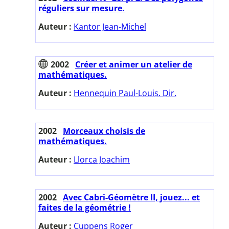
réguliers sur mesure.
Auteur :
Kantor Jean-Michel
2002
Créer et animer un atelier de
mathématiques.
Auteur :
Hennequin Paul-Louis. Dir.
2002
Morceaux choisis de
mathématiques.
Auteur :
Llorca Joachim
2002
Avec Cabri-Géomètre II, jouez... et
faites de la géométrie !
Auteur :
Cuppens Roger