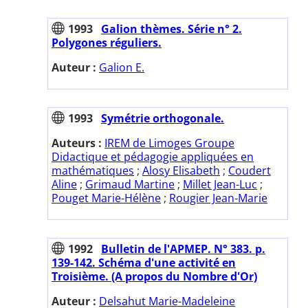
1993
Galion thèmes. Série n° 2.
Polygones réguliers.
Auteur :
Galion E.
1993
Symétrie orthogonale.
Auteurs :
IREM de Limoges Groupe
Didactique et pédagogie appliquées en
mathématiques
;
Alosy Elisabeth
;
Coudert
Aline
;
Grimaud Martine
;
Millet Jean-Luc
;
Pouget Marie-Hélène
;
Rougier Jean-Marie
1992
Bulletin de l'APMEP. N° 383. p.
139-142. Schéma d'une activité en
Troisième. (A propos du Nombre d'Or)
Auteur :
Delsahut Marie-Madeleine