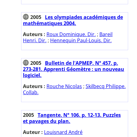
2005
Les olympiades académiques de
mathématiques 2004.
Auteurs :
Roux Dominique. Dir.
;
Bareil
Henri. Dir.
;
Hennequin Paul-Louis. Dir.
2005
Bulletin de l'APMEP. N° 457. p.
273-281. Apprenti Géomètre : un nouveau
logiciel.
Auteurs :
Rouche Nicolas
;
Skilbecq Philippe.
Collab.
2005
Tangente. N° 106. p. 12-13. Puzzles
et pavages du plan.
Auteur :
Louisnard André