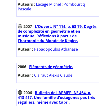
Auteurs :
Lacage Michel
;
Pombourcq
Pascale
2007
L'Ouvert. N° 114. p. 63-79. Degrés
de complexité en géométrie et en
musique. Réflexions à partir de
l'harmonie du Monde de Kepler.
Auteur :
Papadopoulos Athanase
2006
Eléments de géométrie.
Auteur :
Clairaut Alexis Claude
2006
Bulletin de l'APMEP. N° 464. p.
413-417. Une famille d'octogones pas très
réguliers, même avec Cabri.