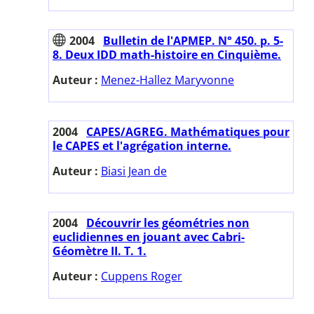
2004
Bulletin de l'APMEP. N° 450. p. 5-
8. Deux IDD math-histoire en Cinquième.
Auteur :
Menez-Hallez Maryvonne
2004
CAPES/AGREG. Mathématiques pour
le CAPES et l'agrégation interne.
Auteur :
Biasi Jean de
2004
Découvrir les géométries non
euclidiennes en jouant avec Cabri-
Géomètre II. T. 1.
Auteur :
Cuppens Roger