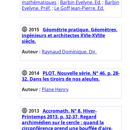
mathématiques
;
Barbin Evelyne. Ed.
;
Barbin
Evelyne. Préf.
;
Le Goff Jean-Pierre. Ed.
2015
Géométrie pratique. Géomètres,
ingénieurs et architectes XVIe-XVIIIe
siècle.
Auteur :
Raynaud Dominique. Dir.
2014
PLOT. Nouvelle série. N° 46. p. 28-
32. Dans les tiroirs de nos aïeules.
Auteur :
Plane Henry
2013
Accromath. N° 8. Hiver-
Printemps 2013. p. 32-37. Regard
archimédien sur le cercle : quand la
circonférence prend une bouffée d'aire.