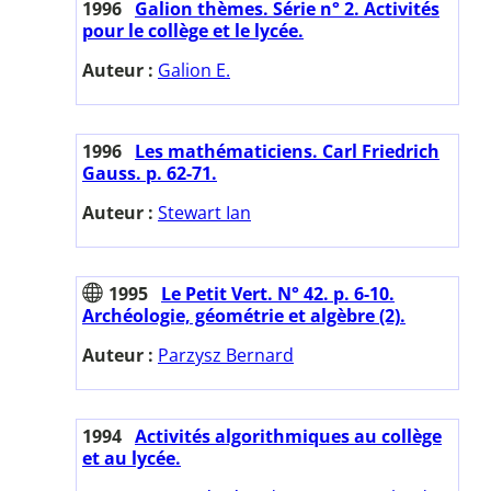
1996
Galion thèmes. Série n° 2. Activités
pour le collège et le lycée.
Auteur :
Galion E.
1996
Les mathématiciens. Carl Friedrich
Gauss. p. 62-71.
Auteur :
Stewart Ian
1995
Le Petit Vert. N° 42. p. 6-10.
Archéologie, géométrie et algèbre (2).
Auteur :
Parzysz Bernard
1994
Activités algorithmiques au collège
et au lycée.