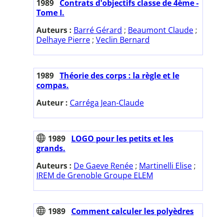
1989
Contrats d'objectifs classe de 4ème -
Tome I.
Auteurs :
Barré Gérard
;
Beaumont Claude
;
Delhaye Pierre
;
Veclin Bernard
1989
Théorie des corps : la règle et le
compas.
Auteur :
Carréga Jean-Claude
1989
LOGO pour les petits et les
grands.
Auteurs :
De Gaeve Renée
;
Martinelli Elise
;
IREM de Grenoble Groupe ELEM
1989
Comment calculer les polyèdres