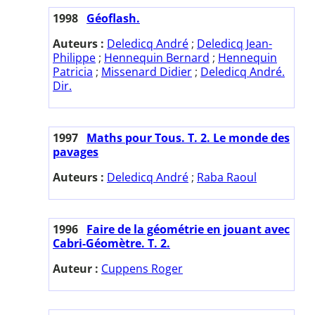
1998
Géoflash.
Auteurs :
Deledicq André
;
Deledicq Jean-
Philippe
;
Hennequin Bernard
;
Hennequin
Patricia
;
Missenard Didier
;
Deledicq André.
Dir.
1997
Maths pour Tous. T. 2. Le monde des
pavages
Auteurs :
Deledicq André
;
Raba Raoul
1996
Faire de la géométrie en jouant avec
Cabri-Géomètre. T. 2.
Auteur :
Cuppens Roger