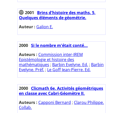
2001
Brins d'histoire des maths. 5,
Quelques éléments de géométrie.
Auteur :
Galion E.
2000
Si le nombre m'était conté...
Auteurs :
Commission inter-IREM
Epistémologie et histoire des
mathématiques
;
Barbin Evelyne. Ed.
;
Barbin
Evelyne. Préf.
;
Le Goff Jean-Pierre. Ed.
2000
Clicmath 6e. Activités géométriques
en classe avec Cabri-Géomètre II.
Auteurs :
Capponi Bernard
;
Clarou Philippe.
Collab.