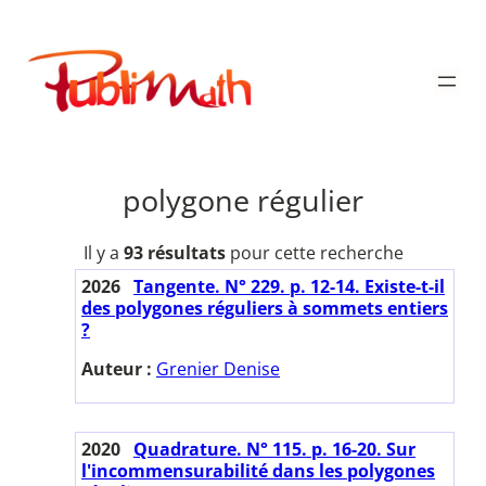
Aller
au
Publimath
contenu
polygone régulier
Il y a
93 résultats
pour cette recherche
2026
Tangente. N° 229. p. 12-14. Existe-t-il
des polygones réguliers à sommets entiers
?
Auteur :
Grenier Denise
2020
Quadrature. N° 115. p. 16-20. Sur
l'incommensurabilité dans les polygones