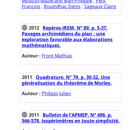
Mouton-Mazerand Jean-Philippe
;
Petit
François
;
Roumilhac Denis
;
Sageaux Claire
2012
Repères-IREM. N° 89. p. 5-37.
Pavages archimédiens du plan : une
exploration favorable aux élaborations
mathématiques.
Auteur :
Front Mathias
2011
Quadrature. N° 79. p. 30-32. Une
généralisation du théorème de Morley.
Auteur :
Philippi Julien
2011
Bulletin de l'APMEP. N° 496. p.
566-578. Isopérimètres en toute simplicité.