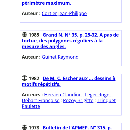
périmètre maximum.
Auteur :
Cortier Jean-Philippe
1985
Grand N. N° 35. p. 25-32. A pas de
tortue, des polygones réguliers à la
mesure des angles.
Auteur :
Guinet Raymond
1982
De M.-C. Escher aux ... dessins à
motifs répétitifs.
Auteurs :
Hervieu Claudine
;
Leger Roger
;
Debart Françoise
;
Rozoy Brigitte
;
Trinquet
Paulette
1978
Bulletin de l'APMEP. N° 315. p.