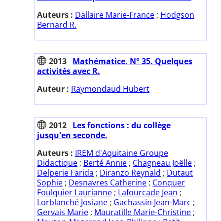
Auteurs :
Dallaire Marie-France
;
Hodgson
Bernard R.
2013
Mathématice. N° 35. Quelques
activités avec R.
Auteur :
Raymondaud Hubert
2012
Les fonctions : du collège
jusqu'en seconde.
Auteurs :
IREM d'Aquitaine Groupe
Didactique
;
Berté Annie
;
Chagneau Joëlle
;
Delperie Farida
;
Diranzo Reynald
;
Dutaut
Sophie
;
Desnavres Catherine
;
Conquer
Foulquier Laurianne
;
Lafourcade Jean
;
Lorblanché Josiane
;
Gachassin Jean-Marc
;
Gervais Marie
;
Mauratille Marie-Christine
;