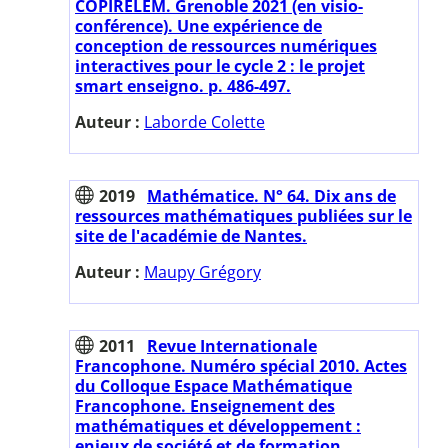
COPIRELEM. Grenoble 2021 (en visio-
conférence). Une expérience de
conception de ressources numériques
interactives pour le cycle 2 : le projet
smart enseigno. p. 486-497.
Auteur :
Laborde Colette
2019
Mathématice. N° 64. Dix ans de
ressources mathématiques publiées sur le
site de l'académie de Nantes.
Auteur :
Maupy Grégory
2011
Revue Internationale
Francophone. Numéro spécial 2010. Actes
du Colloque Espace Mathématique
Francophone. Enseignement des
mathématiques et développement :
enjeux de société et de formation.