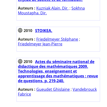
Auteurs :
Kuzniak Alain. Dir.
;
Sokhna
Moustapha. Dir.
2010
STOIKEA.
Auteurs :
Friedelmeyer Stéphane
;
Friedelmeyer Jean-Pierre
2010
Actes du séminaire national de
didactique des mathématiques 2009.
Technologies, enseignement et
apprentissage des mathématiques : revue
de questions. p. 219-240.
Auteurs :
Gueudet Ghislaine
;
Vandebrouck
Fabrice