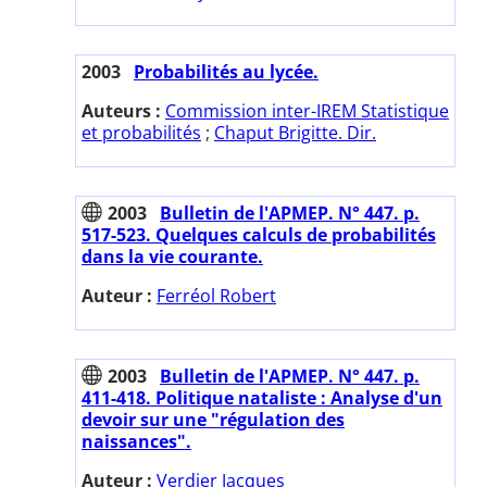
2003
Probabilités au lycée.
Auteurs :
Commission inter-IREM Statistique
et probabilités
;
Chaput Brigitte. Dir.
2003
Bulletin de l'APMEP. N° 447. p.
517-523. Quelques calculs de probabilités
dans la vie courante.
Auteur :
Ferréol Robert
2003
Bulletin de l'APMEP. N° 447. p.
411-418. Politique nataliste : Analyse d'un
devoir sur une "régulation des
naissances".
Auteur :
Verdier Jacques