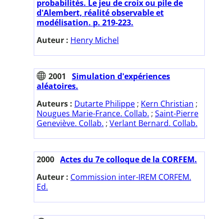
probabilités. Le jeu de croix ou pile de
d'Alembert, réalité observable et
modélisation. p. 219-223.
Auteur :
Henry Michel
2001
Simulation d'expériences
aléatoires.
Auteurs :
Dutarte Philippe
;
Kern Christian
;
Nougues Marie-France. Collab.
;
Saint-Pierre
Geneviève. Collab.
;
Verlant Bernard. Collab.
2000
Actes du 7e colloque de la CORFEM.
Auteur :
Commission inter-IREM CORFEM.
Ed.