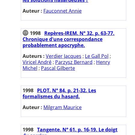
Auteur :
Fauconnet Annie
1998
Repères-IREM. N° 32. p. 63-77.
Chronique d'une correspondance
probablement apocryphe.
Auteurs :
Verdier Jacques
;
Le Gall Pol
;
Viricel André
;
Parzysz Bernard
;
Henry
Michel
;
Pascal Gilberte
1998
PLOT. N° 84. p. 21-32. Les
formalismes du hasard.
Auteur :
Milgram Maurice
1998
Tangente. N° 61. p. 16-19. Le doigt