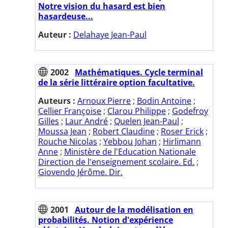
Notre vision du hasard est bien
hasardeuse...
Auteur :
Delahaye Jean-Paul
2002
Mathématiques. Cycle terminal
de la série littéraire option facultative.
Auteurs :
Arnoux Pierre
;
Bodin Antoine
;
Cellier Françoise
;
Clarou Philippe
;
Godefroy
Gilles
;
Laur André
;
Quelen Jean-Paul
;
Moussa Jean
;
Robert Claudine
;
Roser Erick
;
Rouche Nicolas
;
Yebbou Johan
;
Hirlimann
Anne
;
Ministère de l'Education Nationale
Direction de l'enseignement scolaire. Ed.
;
Giovendo Jérôme. Dir.
2001
Autour de la modélisation en
probabilités. Notion d'expérience