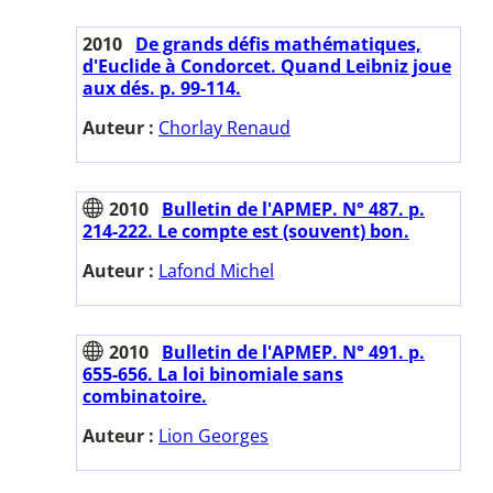
2010
De grands défis mathématiques,
d'Euclide à Condorcet. Quand Leibniz joue
aux dés. p. 99-114.
Auteur :
Chorlay Renaud
2010
Bulletin de l'APMEP. N° 487. p.
214-222. Le compte est (souvent) bon.
Auteur :
Lafond Michel
2010
Bulletin de l'APMEP. N° 491. p.
655-656. La loi binomiale sans
combinatoire.
Auteur :
Lion Georges