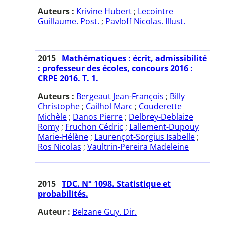
Auteurs :
Krivine Hubert
;
Lecointre
Guillaume. Post.
;
Pavloff Nicolas. Illust.
2015
Mathématiques : écrit, admissibilité
: professeur des écoles, concours 2016 :
CRPE 2016. T. 1.
Auteurs :
Bergeaut Jean-François
;
Billy
Christophe
;
Cailhol Marc
;
Couderette
Michèle
;
Danos Pierre
;
Delbrey-Deblaize
Romy
;
Fruchon Cédric
;
Lallement-Dupouy
Marie-Hélène
;
Laurençot-Sorgius Isabelle
;
Ros Nicolas
;
Vaultrin-Pereira Madeleine
2015
TDC. N° 1098. Statistique et
probabilités.
Auteur :
Belzane Guy. Dir.