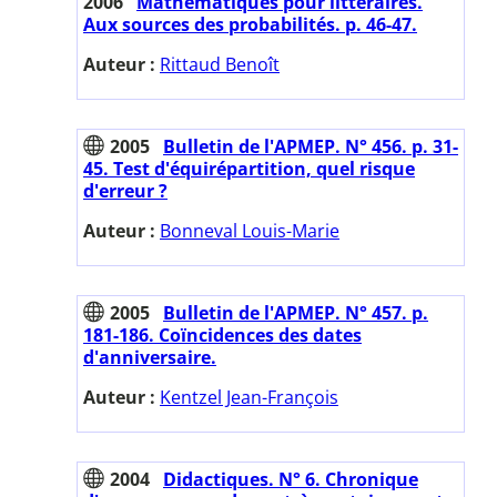
2006
Mathématiques pour littéraires.
Aux sources des probabilités. p. 46-47.
Auteur :
Rittaud Benoît
2005
Bulletin de l'APMEP. N° 456. p. 31-
45. Test d'équirépartition, quel risque
d'erreur ?
Auteur :
Bonneval Louis-Marie
2005
Bulletin de l'APMEP. N° 457. p.
181-186. Coïncidences des dates
d'anniversaire.
Auteur :
Kentzel Jean-François
2004
Didactiques. N° 6. Chronique