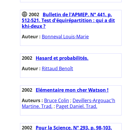
2002
Bulletin de l'APMEP. N° 441. p.
512-521. Test d'équirépartition : qui a dit
khi-deux ?
Auteur :
Bonneval Louis-Marie
2002
Hasard et probabilités.
Auteur :
Rittaud Benoît
2002
Elémentaire mon cher Watson !
Auteurs :
Bruce Colin
;
Devillers-Argouac'h
Martine. Trad.
;
Paget Daniel. Trad.
2002
Pour la Science. N° 293. p. 98-103.