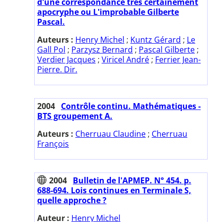
d'une correspondance très certainement
apocryphe ou L'improbable Gilberte
Pascal.
Auteurs :
Henry Michel
;
Kuntz Gérard
;
Le
Gall Pol
;
Parzysz Bernard
;
Pascal Gilberte
;
Verdier Jacques
;
Viricel André
;
Ferrier Jean-
Pierre. Dir.
2004
Contrôle continu. Mathématiques -
BTS groupement A.
Auteurs :
Cherruau Claudine
;
Cherruau
François
2004
Bulletin de l'APMEP. N° 454. p.
688-694. Lois continues en Terminale S,
quelle approche ?
Auteur :
Henry Michel