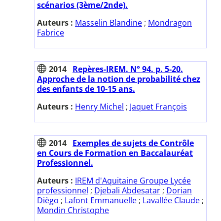
scénarios (3ème/2nde).
Auteurs :
Masselin Blandine
;
Mondragon
Fabrice
2014
Repères-IREM. N° 94. p. 5-20.
Approche de la notion de probabilité chez
des enfants de 10-15 ans.
Auteurs :
Henry Michel
;
Jaquet François
2014
Exemples de sujets de Contrôle
en Cours de Formation en Baccalauréat
Professionnel.
Auteurs :
IREM d'Aquitaine Groupe Lycée
professionnel
;
Djebali Abdesatar
;
Dorian
Diègo
;
Lafont Emmanuelle
;
Lavallée Claude
;
Mondin Christophe