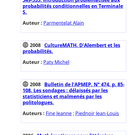
probabilités conditionnelles en Terminale
S.
Auteur :
Parmentelat Alain
2008
CultureMATH. D'Alembert et les
probabilités.
Auteur :
Paty Michel
2008
Bulletin de l'APMEP. N° 474. p. 85-
108. Les sondages : délaissés par les
statisticiens et malmenés par les
politologues.
Auteurs :
Fine Jeanne
;
Piednoir Jean-Louis