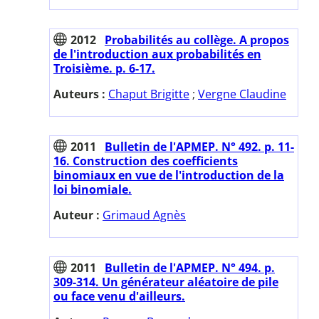
2012
Probabilités au collège. A propos
de l'introduction aux probabilités en
Troisième. p. 6-17.
Auteurs :
Chaput Brigitte
;
Vergne Claudine
2011
Bulletin de l'APMEP. N° 492. p. 11-
16. Construction des coefficients
binomiaux en vue de l'introduction de la
loi binomiale.
Auteur :
Grimaud Agnès
2011
Bulletin de l'APMEP. N° 494. p.
309-314. Un générateur aléatoire de pile
ou face venu d'ailleurs.