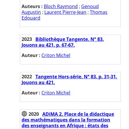
Auteurs :
Bloch Raymond
;
Genoud
Augustin
;
Laurent Pierre-Jean
;
Thomas
Edouard
2023
Bibliothèque Tangente. N° 83.
Jouons au 421. p. 67-67.
Auteur :
Criton Michel
2022
Tangente Hors-série. N° 83. p. 31-31.
Jouons au 421.
Auteur :
Criton Michel
2020
ADiMA 2. Place de la didactique
des mathématiques dans la formation
des enseignants en Afrique : états des