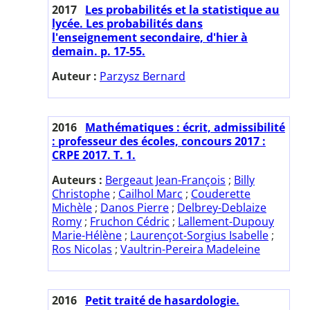
2017
Les probabilités et la statistique au
lycée. Les probabilités dans
l'enseignement secondaire, d'hier à
demain. p. 17-55.
Auteur :
Parzysz Bernard
2016
Mathématiques : écrit, admissibilité
: professeur des écoles, concours 2017 :
CRPE 2017. T. 1.
Auteurs :
Bergeaut Jean-François
;
Billy
Christophe
;
Cailhol Marc
;
Couderette
Michèle
;
Danos Pierre
;
Delbrey-Deblaize
Romy
;
Fruchon Cédric
;
Lallement-Dupouy
Marie-Hélène
;
Laurençot-Sorgius Isabelle
;
Ros Nicolas
;
Vaultrin-Pereira Madeleine
2016
Petit traité de hasardologie.