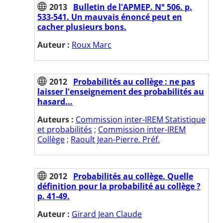
2013
Bulletin de l'APMEP. N° 506. p.
533-541. Un mauvais énoncé peut en
cacher plusieurs bons.
Auteur :
Roux Marc
2012
Probabilités au collège : ne pas
laisser l'enseignement des probabilités au
hasard...
Auteurs :
Commission inter-IREM Statistique
et probabilités
;
Commission inter-IREM
Collège
;
Raoult Jean-Pierre. Préf.
2012
Probabilités au collège. Quelle
définition pour la probabilité au collège ?
p. 41-49.
Auteur :
Girard Jean Claude