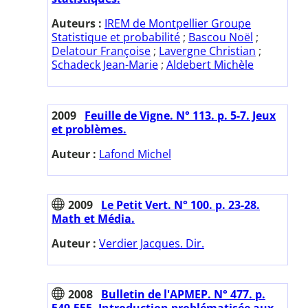
Auteurs :
IREM de Montpellier Groupe
Statistique et probabilité
;
Bascou Noël
;
Delatour Françoise
;
Lavergne Christian
;
Schadeck Jean-Marie
;
Aldebert Michèle
2009
Feuille de Vigne. N° 113. p. 5-7. Jeux
et problèmes.
Auteur :
Lafond Michel
2009
Le Petit Vert. N° 100. p. 23-28.
Math et Média.
Auteur :
Verdier Jacques. Dir.
2008
Bulletin de l'APMEP. N° 477. p.
549-555. Introduction problématisée aux