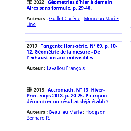
2022
Géométries d'hier à demain.
Aires sans formule. p. 29-46.
Auteurs :
Guillet Carène
;
Moureau Marie-
Line
2019
Tangente Hors-série. N° 69. p. 10-
12. Géométrie de la mesure - De
l'exhaustion aux indivisibles.
Auteur :
Lavallou François
2018
Accromath. N° 13. Hiver-
Printemps 2018. p. 20-25. Pourquoi
démontrer un résultat déjà établi ?
Auteurs :
Beaulieu Marie
;
Hodgson
Bernard R.