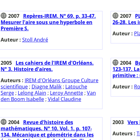
2007
Repères-IREM. N° 69. p. 33-47.
2007
PL
Mesurer l'aire sous une hyperbole en
26-28. Les i
Première S.
Auteur :
Pl
Auteur :
Stoll André
2005
Les cahiers de l'IREM d'Orléans.
2004
Bu
N° 3. Histoire d'aires.
123-137. La 
primitive :
Auteurs :
IREM d'Orléans Groupe Culture
scientifique
;
Diagne Malik
;
Latouche
Auteur :
Ro
Serge
;
Lelong Alain
;
Leroy Annette
;
Van
den Boom Isabelle
;
Vidal Claudine
2004
Revue d'histoire des
2003
Vers 
mathématiques. N° 10. Vol. 1. p. 107-
Auteurs :
T
134. Mécanique et géométrie dans les