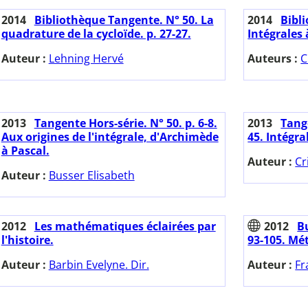
2014
Bibliothèque Tangente. N° 50. La
2014
Bibl
quadrature de la cycloïde. p. 27-27.
Intégrales 
Auteur :
Lehning Hervé
Auteurs :
C
2013
Tangente Hors-série. N° 50. p. 6-8.
2013
Tange
Aux origines de l'intégrale, d'Archimède
45. Intégra
à Pascal.
Auteur :
Cr
Auteur :
Busser Elisabeth
2012
Les mathématiques éclairées par
2012
Bu
l'histoire.
93-105. Mét
Auteur :
Barbin Evelyne. Dir.
Auteur :
Fr