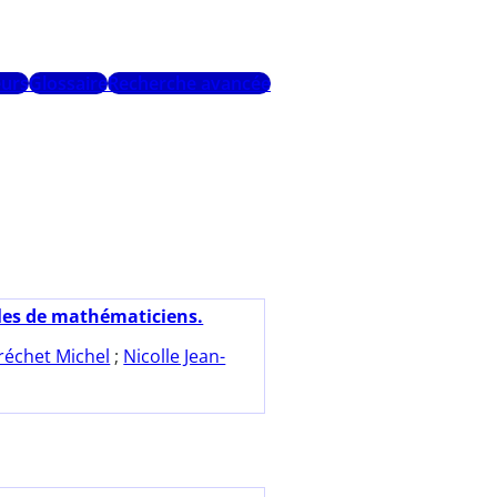
urs
Glossaire
Recherche avancée
les de mathématiciens.
réchet Michel
;
Nicolle Jean-