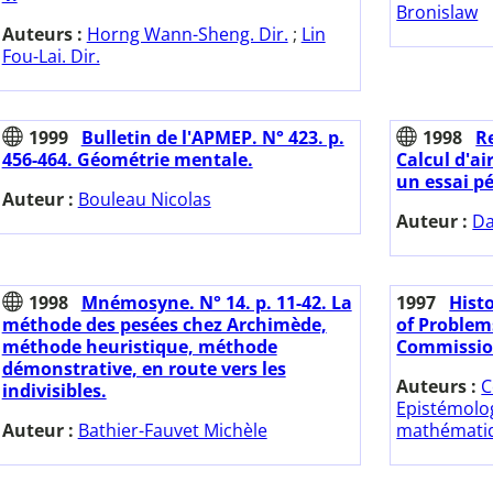
Bronislaw
Auteurs :
Horng Wann-Sheng. Dir.
;
Lin
Fou-Lai. Dir.
1999
Bulletin de l'APMEP. N° 423. p.
1998
Re
456-464. Géométrie mentale.
Calcul d'air
un essai p
Auteur :
Bouleau Nicolas
Auteur :
Da
1998
Mnémosyne. N° 14. p. 11-42. La
1997
Hist
méthode des pesées chez Archimède,
of Problem
méthode heuristique, méthode
Commission
démonstrative, en route vers les
Auteurs :
C
indivisibles.
Epistémolog
Auteur :
Bathier-Fauvet Michèle
mathémati