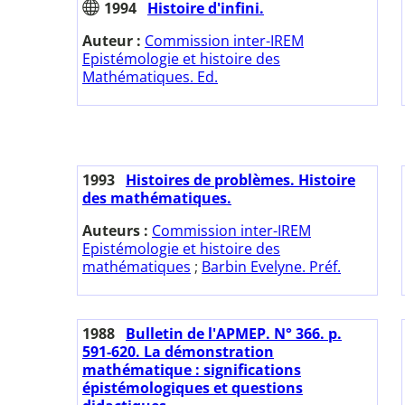
1994
Histoire d'infini.
Auteur :
Commission inter-IREM
Epistémologie et histoire des
Mathématiques. Ed.
1993
Histoires de problèmes. Histoire
des mathématiques.
Auteurs :
Commission inter-IREM
Epistémologie et histoire des
mathématiques
;
Barbin Evelyne. Préf.
1988
Bulletin de l'APMEP. N° 366. p.
591-620. La démonstration
mathématique : significations
épistémologiques et questions