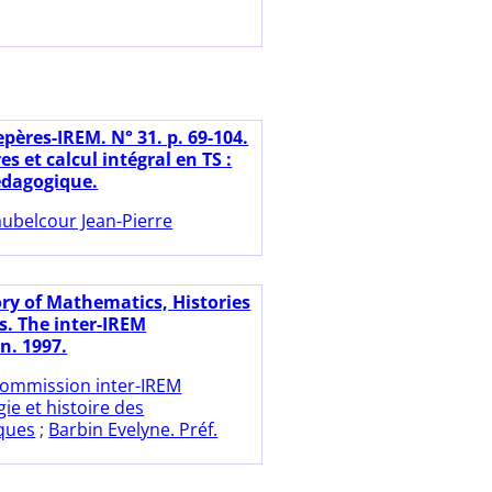
pères-IREM. N° 31. p. 69-104.
es et calcul intégral en TS :
édagogique.
ubelcour Jean-Pierre
ory of Mathematics, Histories
s. The inter-IREM
. 1997.
ommission inter-IREM
ie et histoire des
ques
;
Barbin Evelyne. Préf.