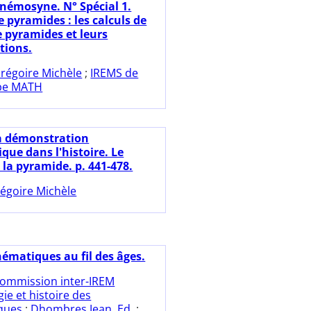
némosyne. N° Spécial 1.
e pyramides : les calculs de
 pyramides et leurs
tions.
régoire Michèle
;
IREMS de
pe MATH
a démonstration
ue dans l'histoire. Le
la pyramide. p. 441-478.
égoire Michèle
ématiques au fil des âges.
ommission inter-IREM
ie et histoire des
ques
;
Dhombres Jean. Ed.
;