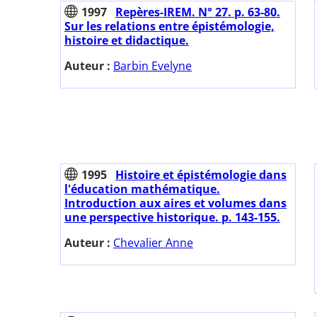
1997
Repères-IREM. N° 27. p. 63-80.
Sur les relations entre épistémologie,
histoire et didactique.
Auteur :
Barbin Evelyne
1995
Histoire et épistémologie dans
l'éducation mathématique.
Introduction aux aires et volumes dans
une perspective historique. p. 143-155.
Auteur :
Chevalier Anne