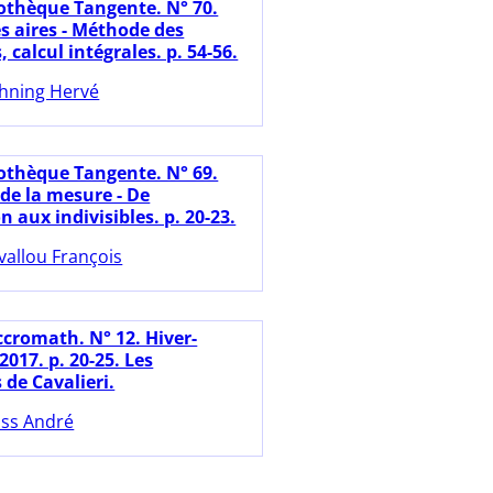
iothèque Tangente. N° 70.
s aires - Méthode des
, calcul intégrales. p. 54-56.
hning Hervé
iothèque Tangente. N° 69.
de la mesure - De
n aux indivisibles. p. 20-23.
vallou François
ccromath. N° 12. Hiver-
017. p. 20-25. Les
s de Cavalieri.
ss André