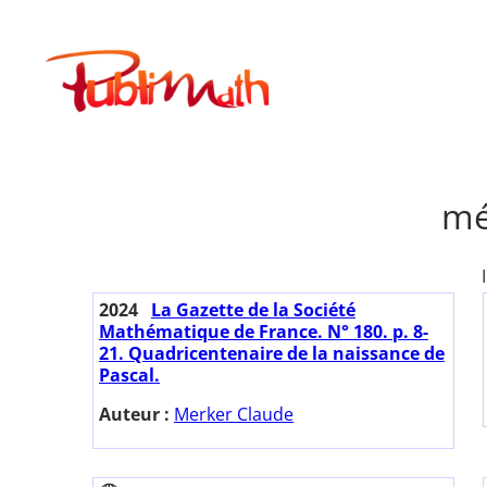
Aller
au
Publimath
contenu
mé
2024
La Gazette de la Société
Mathématique de France. N° 180. p. 8-
21. Quadricentenaire de la naissance de
Pascal.
Auteur :
Merker Claude