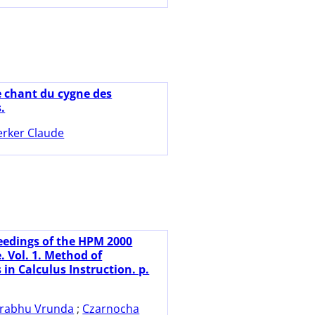
e chant du cygne des
s.
rker Claude
eedings of the HPM 2000
. Vol. 1. Method of
s in Calculus Instruction. p.
rabhu Vrunda
;
Czarnocha