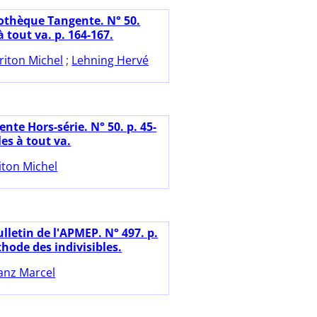
iothèque Tangente. N° 50.
à tout va. p. 164-167.
riton Michel
;
Lehning Hervé
nte Hors-série. N° 50. p. 45-
les à tout va.
iton Michel
lletin de l'APMEP. N° 497. p.
hode des indivisibles.
anz Marcel