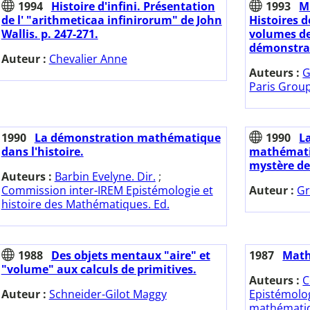
1994
Histoire d'infini. Présentation
1993
M
de l' "arithmeticaa infinirorum" de John
Histoires d
Wallis. p. 247-271.
volumes de
démonstra
Auteur :
Chevalier Anne
Auteurs :
G
Paris Grou
1990
La démonstration mathématique
1990
L
dans l'histoire.
mathématiq
mystère de 
Auteurs :
Barbin Evelyne. Dir.
;
Commission inter-IREM Epistémologie et
Auteur :
Gr
histoire des Mathématiques. Ed.
1988
Des objets mentaux "aire" et
1987
Math
"volume" aux calculs de primitives.
Auteurs :
C
Auteur :
Schneider-Gilot Maggy
Epistémolog
mathémati