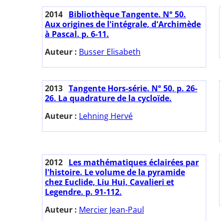
2014
Bibliothèque Tangente. N° 50.
Aux origines de l'intégrale, d'Archimède
à Pascal. p. 6-11.
Auteur :
Busser Elisabeth
2013
Tangente Hors-série. N° 50. p. 26-
26. La quadrature de la cycloïde.
Auteur :
Lehning Hervé
2012
Les mathématiques éclairées par
l'histoire. Le volume de la pyramide
chez Euclide, Liu Hui, Cavalieri et
Legendre. p. 91-112.
Auteur :
Mercier Jean-Paul