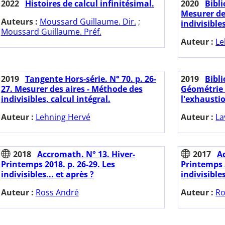
2022
Histoires de calcul infinitésimal.
2020
Bibl
Mesurer de
Auteurs :
Moussard Guillaume. Dir.
;
indivisibles
Moussard Guillaume. Préf.
Auteur :
Le
2019
Tangente Hors-série. N° 70. p. 26-
2019
Bibl
27. Mesurer des aires - Méthode des
Géométrie 
indivisibles, calcul intégral.
l'exhaustio
Auteur :
Lehning Hervé
Auteur :
La
2018
Accromath. N° 13. Hiver-
2017
A
Printemps 2018. p. 26-29. Les
Printemps 2
indivisibles... et après ?
indivisible
Auteur :
Ross André
Auteur :
Ro