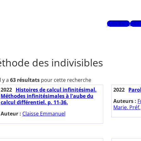
Mots-clés
Aute
thode des indivisibles
Il y a
63 résultats
pour cette recherche
2022
Histoires de calcul infinitésimal.
2022
Paro
Méthodes infinitésimales à l'aube du
Auteurs :
F
calcul différentiel. p. 11-36.
Marie. Préf.
Auteur :
Claisse Emmanuel