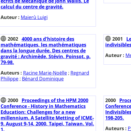
écrits de Mécanique de John Wallis. Le
calcul du centre de gravité.
Auteur :
Maierù Luigi
2002
4000 ans d'histoire des
2001
L
mathématiques, les mathématiques
indivisible
dans la longue durée. Des centres de
Auteur :
Me
gravité : Archimède, Stévin, Poinsot. p.
79-98.
Auteurs :
Racine Marie-Noëlle
;
Regnard
Philippe
;
Bénard Dominique
2000
Proceedings of the HPM 2000
2000
Proc
Conference - History in Mathematics
Conference
Education: Challenges for a new
Indivisible
millennium. A Satellite Metting of ICME-
198-205.
9. August 9-14, 2000, Taipei, Taiwan. Vol.
Auteurs :
P
1.