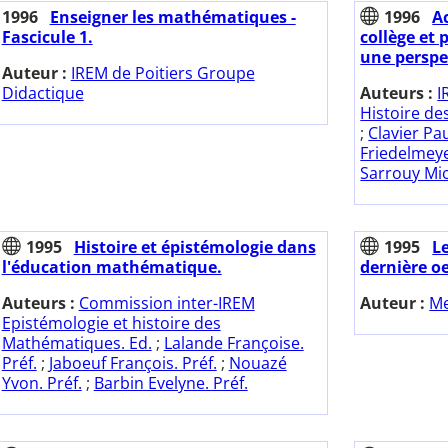
1996
Enseigner les mathématiques -
1996
A
Fascicule 1.
collège et 
une perspec
Auteur :
IREM de Poitiers Groupe
Didactique
Auteurs :
I
Histoire d
;
Clavier Pa
Friedelmeye
Sarrouy Mi
1995
Histoire et épistémologie dans
1995
Le
l'éducation mathématique.
dernière oe
Auteurs :
Commission inter-IREM
Auteur :
Me
Epistémologie et histoire des
Mathématiques. Ed.
;
Lalande Françoise.
Préf.
;
Jaboeuf François. Préf.
;
Nouazé
Yvon. Préf.
;
Barbin Evelyne. Préf.