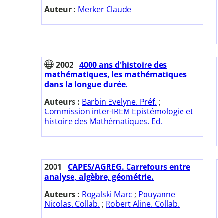
Auteur :
Merker Claude
2002
4000 ans d'histoire des
mathématiques, les mathématiques
dans la longue durée.
Auteurs :
Barbin Evelyne. Préf.
;
Commission inter-IREM Epistémologie et
histoire des Mathématiques. Ed.
2001
CAPES/AGREG. Carrefours entre
analyse, algèbre, géométrie.
Auteurs :
Rogalski Marc
;
Pouyanne
Nicolas. Collab.
;
Robert Aline. Collab.