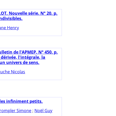
OT. Nouvelle série. N° 20. p.
ndivisibles.
ane Henry
lletin de l'APMEP. N° 450. p.
dérivée, l'intégrale, la
 un univers de sens.
uche Nicolas
les infiniment petits.
rompler Simone
;
Noël Guy