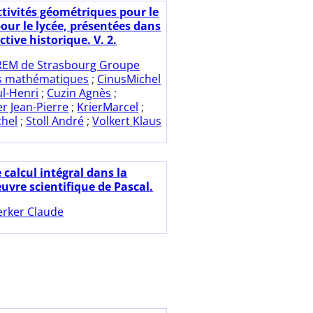
ctivités géométriques pour le
pour le lycée, présentées dans
tive historique. V. 2.
REM de Strasbourg Groupe
es mathématiques
;
CinusMichel
ul-Henri
;
Cuzin Agnès
;
r Jean-Pierre
;
KrierMarcel
;
chel
;
Stoll André
;
Volkert Klaus
 calcul intégral dans la
uvre scientifique de Pascal.
rker Claude