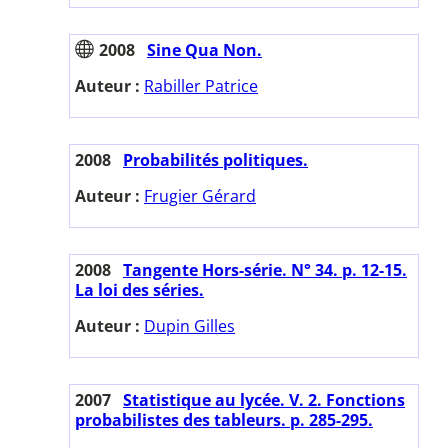
2008
Sine Qua Non.
Auteur :
Rabiller Patrice
2008
Probabilités politiques.
Auteur :
Frugier Gérard
2008
Tangente Hors-série. N° 34. p. 12-15.
La loi des séries.
Auteur :
Dupin Gilles
2007
Statistique au lycée. V. 2. Fonctions
probabilistes des tableurs. p. 285-295.