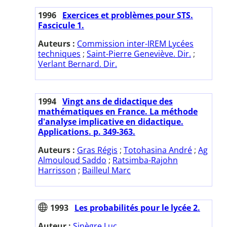
1996
Exercices et problèmes pour STS.
Fascicule 1.
Auteurs :
Commission inter-IREM Lycées
techniques
;
Saint-Pierre Geneviève. Dir.
;
Verlant Bernard. Dir.
1994
Vingt ans de didactique des
mathématiques en France. La méthode
d'analyse implicative en didactique.
Applications. p. 349-363.
Auteurs :
Gras Régis
;
Totohasina André
;
Ag
Almouloud Saddo
;
Ratsimba-Rajohn
Harrisson
;
Bailleul Marc
1993
Les probabilités pour le lycée 2.
Auteur :
Sinègre Luc