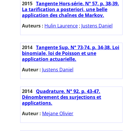
2015
Tangente Hors-série. N° 57. p. 38-39.
La tarification a posteriori, une belle
application des chaînes de Markov.
Auteurs :
Hulin Laurence
;
Justens Daniel
2014
Tangente Sup. N° 73-74. p. 34-38. Loi
binomiale, loi de Poisson et une
application actuarielle.
Auteur :
Justens Daniel
2014
Quadrature. N° 92. p. 43-47.
Dénombrement des surjections et
applications.
Auteur :
Mejane Olivier