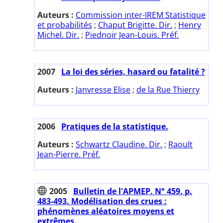
Auteurs :
Commission inter-IREM Statistique
et probabilités
;
Chaput Brigitte. Dir.
;
Henry
Michel. Dir.
;
Piednoir Jean-Louis. Préf.
2007
La loi des séries, hasard ou fatalité ?
Auteurs :
Janvresse Elise
;
de la Rue Thierry
2006
Pratiques de la statistique.
Auteurs :
Schwartz Claudine. Dir.
;
Raoult
Jean-Pierre. Préf.
2005
Bulletin de l'APMEP. N° 459. p.
483-493. Modélisation des crues :
phénomènes aléatoires moyens et
extrêmes.