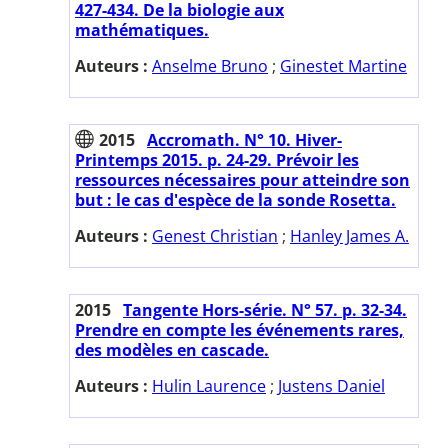
427-434. De la biologie aux
mathématiques.
Auteurs :
Anselme Bruno
;
Ginestet Martine
2015
Accromath. N° 10. Hiver-
Printemps 2015. p. 24-29. Prévoir les
ressources nécessaires pour atteindre son
but : le cas d'espèce de la sonde Rosetta.
Auteurs :
Genest Christian
;
Hanley James A.
2015
Tangente Hors-série. N° 57. p. 32-34.
Prendre en compte les événements rares,
des modèles en cascade.
Auteurs :
Hulin Laurence
;
Justens Daniel