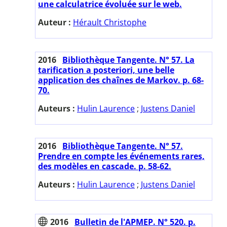
une calculatrice évoluée sur le web.
Auteur :
Hérault Christophe
2016
Bibliothèque Tangente. N° 57. La
tarification a posteriori, une belle
application des chaînes de Markov. p. 68-
70.
Auteurs :
Hulin Laurence
;
Justens Daniel
2016
Bibliothèque Tangente. N° 57.
Prendre en compte les événements rares,
des modèles en cascade. p. 58-62.
Auteurs :
Hulin Laurence
;
Justens Daniel
2016
Bulletin de l'APMEP. N° 520. p.