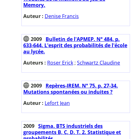
Memory.
Auteur :
Denise Francis
2009
Bulletin de l'APMEP. N° 484. p.
633-644. L'esprit des probabilités de l'école
au lycée.
Auteurs :
Roser Erick
;
Schwartz Claudine
2009
Repères-IREM. N° 75. p. 27-34.
Mutations spontanées ou induites ?
Auteur :
Lefort Jean
2009
Sigma. BTS industriels des
groupements B, C, D. T. 2. Statistique et
probabilités.