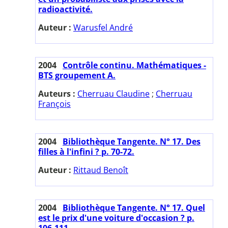
radioactivité.
Auteur :
Warusfel André
2004
Contrôle continu. Mathématiques -
BTS groupement A.
Auteurs :
Cherruau Claudine
;
Cherruau
François
2004
Bibliothèque Tangente. N° 17. Des
filles à l'infini ? p. 70-72.
Auteur :
Rittaud Benoît
2004
Bibliothèque Tangente. N° 17. Quel
est le prix d'une voiture d'occasion ? p.
106-111.