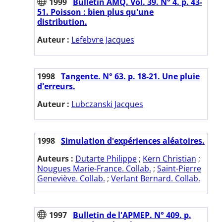
1999
Bulletin AMQ. Vol. 39. N° 4. p. 43-
51. Poisson : bien plus qu'une
distribution.
Auteur :
Lefebvre Jacques
1998
Tangente. N° 63. p. 18-21. Une pluie
d'erreurs.
Auteur :
Lubczanski Jacques
1998
Simulation d'expériences aléatoires.
Auteurs :
Dutarte Philippe
;
Kern Christian
;
Nougues Marie-France. Collab.
;
Saint-Pierre
Geneviève. Collab.
;
Verlant Bernard. Collab.
1997
Bulletin de l'APMEP. N° 409. p.