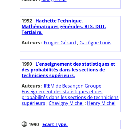
1992
Hachette Technique.
Mathématiques générales. BTS. DUT.
Tertiaire.
Auteurs :
Frugier Gérard
;
Gacôgne Louis
1990
L'enseignement des statistiques et
des probabilités dans les sections de
techniciens supérieurs.
Auteurs :
IREM de Besançon Groupe
Enseignement des statistiques et des
probabilités dans les sections de techniciens
supérieurs
;
Chavigny Michel
;
Henry Michel
1990
Ecart-Type.