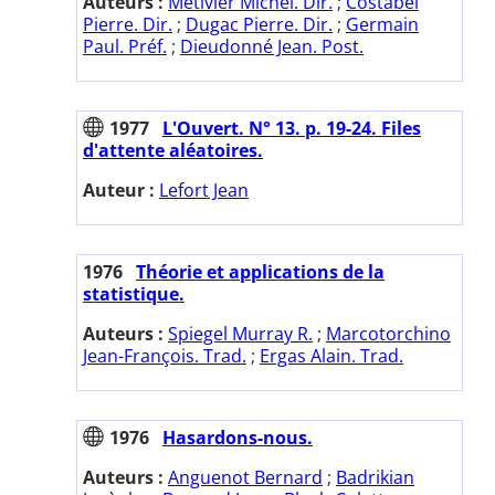
Auteurs :
Métivier Michel. Dir.
;
Costabel
Pierre. Dir.
;
Dugac Pierre. Dir.
;
Germain
Paul. Préf.
;
Dieudonné Jean. Post.
1977
L'Ouvert. N° 13. p. 19-24. Files
d'attente aléatoires.
Auteur :
Lefort Jean
1976
Théorie et applications de la
statistique.
Auteurs :
Spiegel Murray R.
;
Marcotorchino
Jean-François. Trad.
;
Ergas Alain. Trad.
1976
Hasardons-nous.
Auteurs :
Anguenot Bernard
;
Badrikian