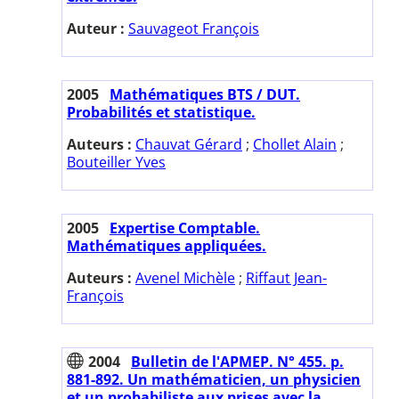
Auteur :
Sauvageot François
2005
Mathématiques BTS / DUT.
Probabilités et statistique.
Auteurs :
Chauvat Gérard
;
Chollet Alain
;
Bouteiller Yves
2005
Expertise Comptable.
Mathématiques appliquées.
Auteurs :
Avenel Michèle
;
Riffaut Jean-
François
2004
Bulletin de l'APMEP. N° 455. p.
881-892. Un mathématicien, un physicien
et un probabiliste aux prises avec la