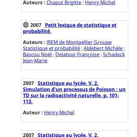
Auteurs :
Chaput Brigitte
;
Henry Michel
2007
Petit lexique de statistique et
probabilité.
Auteurs :
IREM de Montpellier Groupe
Statistique et probabilité
;
Aldebert Michèle
;
Bascou Noël
;
Delatour Françoise
;
Schadeck
Jean-Marie
2007
Statistique au lycée. V. 2.
Simulation d'un processus de Poisson : un
TD sur la radioactivité naturelle. p. 101-
113.
Auteur :
Henry Michel
2007
Statistique au lycée. V. 2.