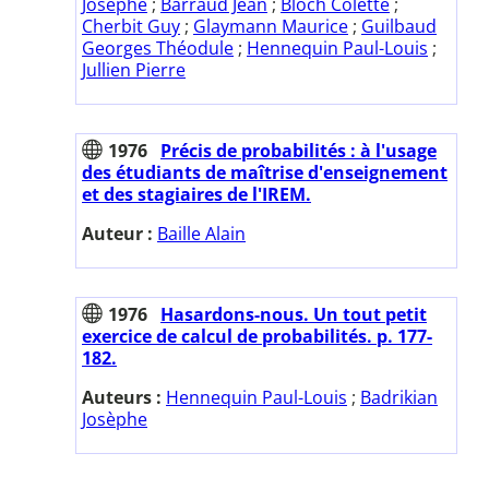
Josèphe
;
Barraud Jean
;
Bloch Colette
;
Cherbit Guy
;
Glaymann Maurice
;
Guilbaud
Georges Théodule
;
Hennequin Paul-Louis
;
Jullien Pierre
1976
Précis de probabilités : à l'usage
des étudiants de maîtrise d'enseignement
et des stagiaires de l'IREM.
Auteur :
Baille Alain
1976
Hasardons-nous. Un tout petit
exercice de calcul de probabilités. p. 177-
182.
Auteurs :
Hennequin Paul-Louis
;
Badrikian
Josèphe