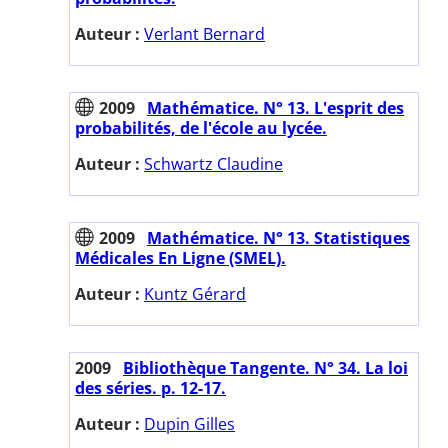
Auteur :
Verlant Bernard
2009
Mathématice. N° 13. L'esprit des
probabilités, de l'école au lycée.
Auteur :
Schwartz Claudine
2009
Mathématice. N° 13. Statistiques
Médicales En Ligne (SMEL).
Auteur :
Kuntz Gérard
2009
Bibliothèque Tangente. N° 34. La loi
des séries. p. 12-17.
Auteur :
Dupin Gilles