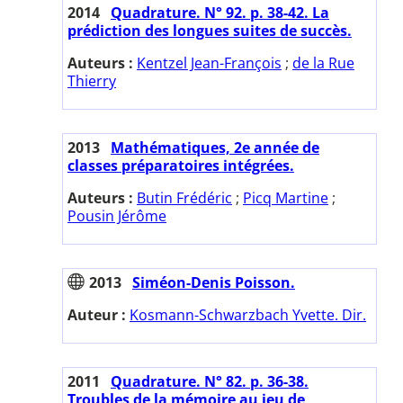
2014
Quadrature. N° 92. p. 38-42. La
prédiction des longues suites de succès.
Auteurs :
Kentzel Jean-François
;
de la Rue
Thierry
2013
Mathématiques, 2e année de
classes préparatoires intégrées.
Auteurs :
Butin Frédéric
;
Picq Martine
;
Pousin Jérôme
2013
Siméon-Denis Poisson.
Auteur :
Kosmann-Schwarzbach Yvette. Dir.
2011
Quadrature. N° 82. p. 36-38.
Troubles de la mémoire au jeu de