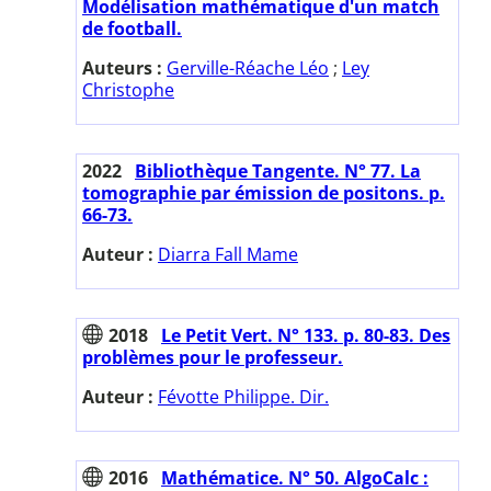
Modélisation mathématique d'un match
de football.
Auteurs :
Gerville-Réache Léo
;
Ley
Christophe
2022
Bibliothèque Tangente. N° 77. La
tomographie par émission de positons. p.
66-73.
Auteur :
Diarra Fall Mame
2018
Le Petit Vert. N° 133. p. 80-83. Des
problèmes pour le professeur.
Auteur :
Févotte Philippe. Dir.
2016
Mathématice. N° 50. AlgoCalc :