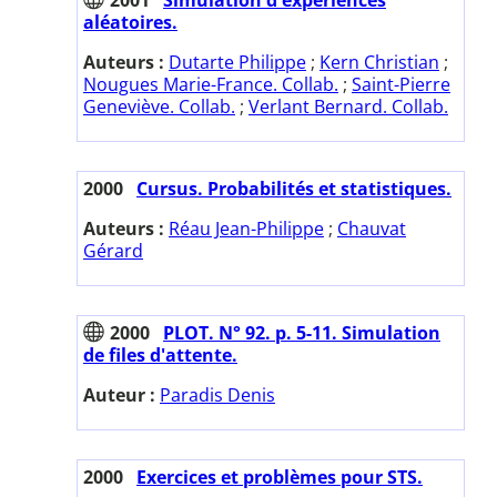
aléatoires.
Auteurs :
Dutarte Philippe
;
Kern Christian
;
Nougues Marie-France. Collab.
;
Saint-Pierre
Geneviève. Collab.
;
Verlant Bernard. Collab.
2000
Cursus. Probabilités et statistiques.
Auteurs :
Réau Jean-Philippe
;
Chauvat
Gérard
2000
PLOT. N° 92. p. 5-11. Simulation
de files d'attente.
Auteur :
Paradis Denis
2000
Exercices et problèmes pour STS.