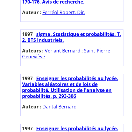
170-176. Avis de recherche.
Auteur :
Ferréol Robert. Dir.
1997
sigma. Statistique et probabilités. T.
2. BTS industriels.
Auteurs :
Verlant Bernard
;
Saint-Pierre
Geneviève
1997
Enseigner les probabilités au lycée.
Variables aléatoires et de lois de
probabilité. Utilisation de l'analyse en
probabilités. p. 293-306
Auteur :
Dantal Bernard
1997
Enseigner les probabilités au lycée.