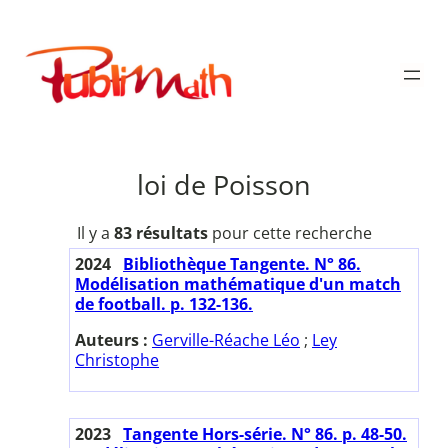
Aller
au
Publimath
contenu
loi de Poisson
Il y a
83 résultats
pour cette recherche
2024
Bibliothèque Tangente. N° 86.
Modélisation mathématique d'un match
de football. p. 132-136.
Auteurs :
Gerville-Réache Léo
;
Ley
Christophe
2023
Tangente Hors-série. N° 86. p. 48-50.