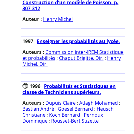
Construction d'un modèle de Poisson. p.
307-312
Auteur :
Henry Michel
1997
Enseigner les probabilités au lycée.
Auteurs :
Commission inter-IREM Statistique
et probabilités
;
Chaput Brigitte. Dir.
;
Henry
Michel. Dir.
1996
Probabilités et Statistiques en
classe de Techniciens supérieurs.
Auteurs :
Dupuis Claire
;
Atlagh Mohamed
;
Bastian André
;
Goesel Bernard
;
Heusch
Christiane
;
Koch Bernard
;
Pernoux
Dominique
;
Rousset-Bert Suzette