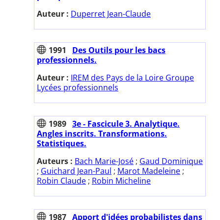
Auteur :
Duperret Jean-Claude
1991
Des Outils pour les bacs
professionnels.
Auteur :
IREM des Pays de la Loire Groupe
Lycées professionnels
1989
3e - Fascicule 3. Analytique.
Angles inscrits. Transformations.
Statistiques.
Auteurs :
Bach Marie-José
;
Gaud Dominique
;
Guichard Jean-Paul
;
Marot Madeleine
;
Robin Claude
;
Robin Micheline
1987
Apport d'idées probabilistes dans