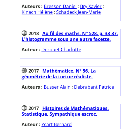
Auteurs :
Bresson Daniel
;
Bry Xavier
;
Kinach Hélène
;
Schadeck Jean-Marie
2018
Au fil des maths. N° 528. p. 33-37.
L'histogramme sous une autre facette.
Auteur :
Derouet Charlotte
2017
Mathématice. N° 56. La
géométrie de la tortue réaliste.
Auteurs :
Busser Alain
;
Debrabant Patrice
2017
Histoires de Mathématiques.
Statistique. Sympathique escroc.
Auteur :
Ycart Bernard