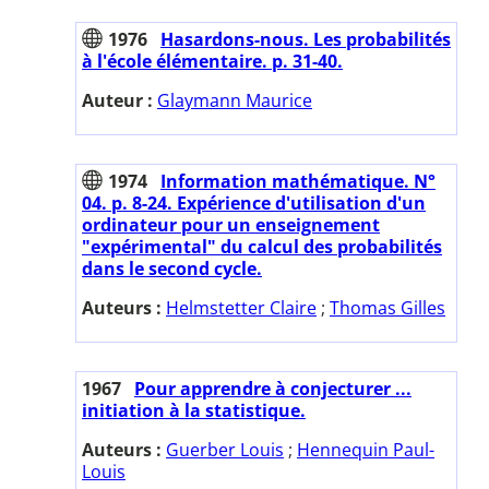
1976
Hasardons-nous. Les probabilités
à l'école élémentaire. p. 31-40.
Auteur :
Glaymann Maurice
1974
Information mathématique. N°
04. p. 8-24. Expérience d'utilisation d'un
ordinateur pour un enseignement
"expérimental" du calcul des probabilités
dans le second cycle.
Auteurs :
Helmstetter Claire
;
Thomas Gilles
1967
Pour apprendre à conjecturer ...
initiation à la statistique.
Auteurs :
Guerber Louis
;
Hennequin Paul-
Louis