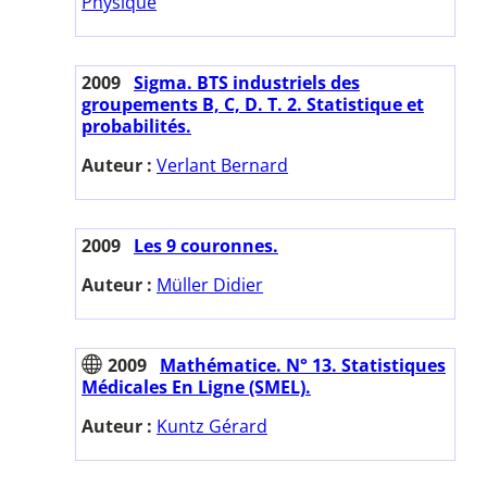
Physique
2009
Sigma. BTS industriels des
groupements B, C, D. T. 2. Statistique et
probabilités.
Auteur :
Verlant Bernard
2009
Les 9 couronnes.
Auteur :
Müller Didier
2009
Mathématice. N° 13. Statistiques
Médicales En Ligne (SMEL).
Auteur :
Kuntz Gérard