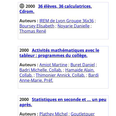
2000
36 élèves, 36 calculatrices.
Cdrom.
Auteurs :
IREM de Lyon Groupe 36x36
;
Boursey Elisabeth
;
Noyarie Danielle
;
Thomas René
2000
Activités mathématiques avec le
tableur : programmes du collège.
Auteurs :
Amiot Martine
;
Buret Daniel
;
Badri Michelle. Collab.
;
Hamaide Alain.
Collab.
;
Thimonier Annick. Collab.
;
Bardi
Anne-Marie. Préf.
2000
Statistiques en seconde et ... un peu
après.
Auteurs :
Plathey Michel
;
Goutletquer