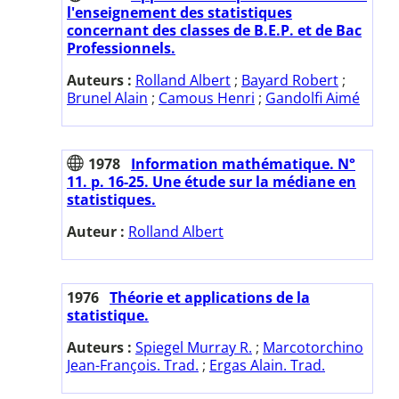
l'enseignement des statistiques
concernant des classes de B.E.P. et de Bac
Professionnels.
Auteurs :
Rolland Albert
;
Bayard Robert
;
Brunel Alain
;
Camous Henri
;
Gandolfi Aimé
1978
Information mathématique. N°
11. p. 16-25. Une étude sur la médiane en
statistiques.
Auteur :
Rolland Albert
1976
Théorie et applications de la
statistique.
Auteurs :
Spiegel Murray R.
;
Marcotorchino
Jean-François. Trad.
;
Ergas Alain. Trad.