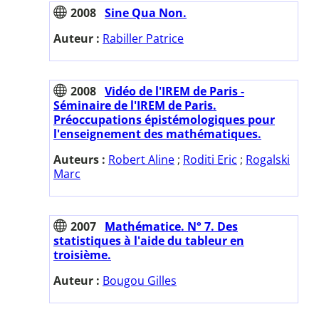
2008
Sine Qua Non.
Auteur :
Rabiller Patrice
2008
Vidéo de l'IREM de Paris -
Séminaire de l'IREM de Paris.
Préoccupations épistémologiques pour
l'enseignement des mathématiques.
Auteurs :
Robert Aline
;
Roditi Eric
;
Rogalski
Marc
2007
Mathématice. N° 7. Des
statistiques à l'aide du tableur en
troisième.
Auteur :
Bougou Gilles