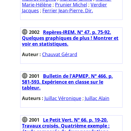
Marie-Hélène
;
Prunier Michel
;
Verdier
Jacques
;
Ferrier Jean-Pierre. Dir.
2002
Repères-IREM. N° 47. p. 75-92.
Quelques graphiques de plus ! Montrer et
voir en statistiques.
Auteur :
Chauvat Gérard
2001
Bulletin de l'APMEP. N° 466. p.
581-593. Expérience en classe sur le
tableur.
Auteurs :
Juillac Véronique
;
Juillac Alain
2001
Le Petit Vert. N° 66. p. 19-20.
Travaux croisés. Quatrième exemple :