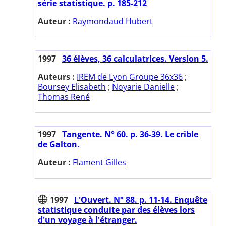
série statistique. p. 185-212
Auteur :
Raymondaud Hubert
1997
36 élèves, 36 calculatrices. Version 5.
Auteurs :
IREM de Lyon Groupe 36x36
;
Boursey Elisabeth
;
Noyarie Danielle
;
Thomas René
1997
Tangente. N° 60. p. 36-39. Le crible
de Galton.
Auteur :
Flament Gilles
1997
L'Ouvert. N° 88. p. 11-14. Enquête
statistique conduite par des élèves lors
d'un voyage à l'étranger.