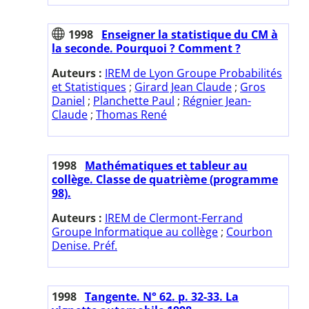
1998
Enseigner la statistique du CM à
la seconde. Pourquoi ? Comment ?
Auteurs :
IREM de Lyon Groupe Probabilités
et Statistiques
;
Girard Jean Claude
;
Gros
Daniel
;
Planchette Paul
;
Régnier Jean-
Claude
;
Thomas René
1998
Mathématiques et tableur au
collège. Classe de quatrième (programme
98).
Auteurs :
IREM de Clermont-Ferrand
Groupe Informatique au collège
;
Courbon
Denise. Préf.
1998
Tangente. N° 62. p. 32-33. La