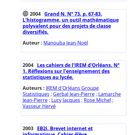
2004
Grand N. N° 73. p. 67-83.
L'histogramme, un outil mathématique
polyvalent pour des projets de classe
diversifiés.
Auteur :
Manouba Jean-Noël
2004
Les cahiers de l'IREM d'Orléans. N°
1. Réflexions sur l'enseignement des
statistiques au lycée.
Auteurs :
IREM d'Orléans Groupe
Statistiques
;
Gerbal Jean-Pierre
;
Lamarche
Jean-Pierre
;
Lucy Jacques
;
Rose Michel
;
Vasseur Hervé
2003
EB2i. Brevet internet et
informatique. Cahier élève.