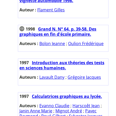
vignette automobile 1998.
Auteur :
Flament Gilles
1998
Grand N. N° 64. p. 39-58. Des
graphiques en fin d'école primaire.
Auteurs :
Bolon Jeanne
;
Oulion Frédérique
1997
Introduction aux théories des tests
en sciences humaines.
Auteurs :
Lavault Dany
;
Grégoire Jacques
1997
Calculatrices graphiques au lycée.
Auteurs :
Evanno Claudie
;
Harscoêt Jean
;
Janin Anne Marie
;
Mignot André
;
Pavec
Raymond
;
Roué Gilbert
;
Sylvestre Jacques