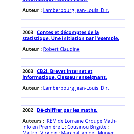
Auteur :
Lamberbourg Jean-Louis. Dir.
2003
Contes et décomptes de la
statistique. Une initiation par l'exemple.
Auteur :
Robert Claudine
2003
CB2i. Brevet internet et
informatique. Classeur enseignant.
Auteur :
Lamberbourg Jean-Louis. Dir.
2002
Dé-chiffrer par les maths.
Auteurs :
IREM de Lorraine Groupe Math-
Info en Première L
;
Cousinou Brigitte
;
Maitrot Virginie
;
Marchal Janine
;
Munier