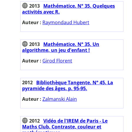
2013
Mathématice. N° 35. Quelques
activités avec R.
Auteur :
Raymondaud Hubert
2013
Mathématice. N° 35. Un
algorithme, un jeu d'enfant !
Auteur :
Girod Florent
2012
Bibliothèque Tangente. N° 45. La
pyramide des âges. p. 95-95.
Auteur :
Zalmanski Alain
2012
Vidéo de l'IREM de Paris - Le
Maths Club. Contraste, couleur et