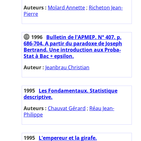
Auteurs :
Molard Annette
;
Richeton Jean-
Pierre
1996
Bulletin de l'APMEP. N° 407. p.
686-704. A partir du paradoxe de Joseph
Bertrand. Une introduction aux Proba-
Stat à Bac + epsilon.
Auteur :
Jeanbrau Christian
1995
Les Fondamentaux. Statistique
descriptive.
Auteurs :
Chauvat Gérard
;
Réau Jean-
Philippe
1995
L'empereur et la girafe.