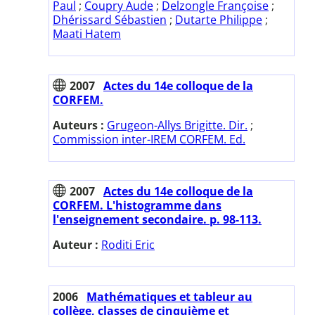
Paul
;
Coupry Aude
;
Delzongle Françoise
;
Dhérissard Sébastien
;
Dutarte Philippe
;
Maati Hatem
2007
Actes du 14e colloque de la
CORFEM.
Auteurs :
Grugeon-Allys Brigitte. Dir.
;
Commission inter-IREM CORFEM. Ed.
2007
Actes du 14e colloque de la
CORFEM. L'histogramme dans
l'enseignement secondaire. p. 98-113.
Auteur :
Roditi Eric
2006
Mathématiques et tableur au
collège, classes de cinquième et