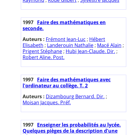
1997
Faire des mathématiques en
seconde.
Auteurs :
Frémont Jean-Luc
;
Hébert
Elisabeth
;
Landerouin Nathalie
;
Macé Alain
;
Prigent Stéphane
;
Hubi Jean-Claude. Dir.
;
Robert Aline. Post.
1997
Faire des mathématiques avec
l'ordinateur au collège. T. 2
Auteurs :
Dizambourg Bernard. Dir.
;
Moisan Jacques. Préf.
1997
Enseigner les probabilités au lycée.
Quelques pièges de la description d'une