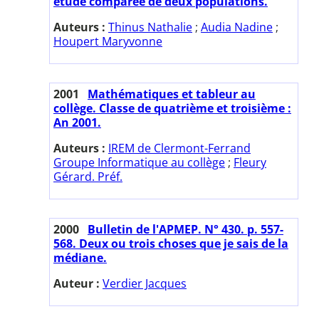
étude comparée de deux populations.
Auteurs :
Thinus Nathalie
;
Audia Nadine
;
Houpert Maryvonne
2001
Mathématiques et tableur au
collège. Classe de quatrième et troisième :
An 2001.
Auteurs :
IREM de Clermont-Ferrand
Groupe Informatique au collège
;
Fleury
Gérard. Préf.
2000
Bulletin de l'APMEP. N° 430. p. 557-
568. Deux ou trois choses que je sais de la
médiane.
Auteur :
Verdier Jacques