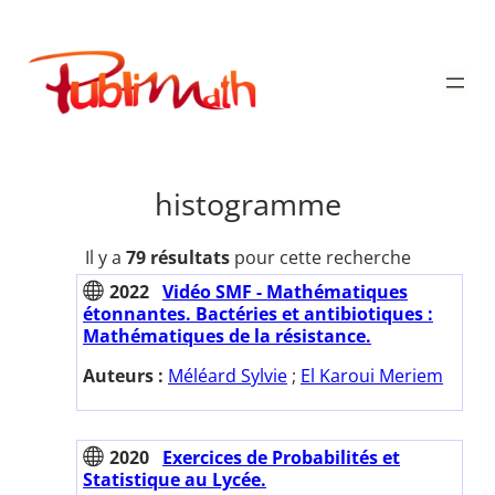
Aller
au
Publimath
contenu
histogramme
Il y a
79 résultats
pour cette recherche
2022
Vidéo SMF - Mathématiques
étonnantes. Bactéries et antibiotiques :
Mathématiques de la résistance.
Auteurs :
Méléard Sylvie
;
El Karoui Meriem
2020
Exercices de Probabilités et
Statistique au Lycée.