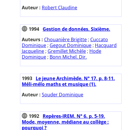
Auteur :
Robert Claudine
1994
Gestion de données. Sixième.
Auteurs :
Chouanière Brigitte
;
Cuccato
Dominique
;
Gegout Dominique
;
Hacquard
Jacqueline
;
Gremillet Michèle
;
Hode
Dominique
;
Bonn Michel. Dir.
1993
Le jeune Archimède. N° 17. p. 8-11.
Méli-mélo maths et musique (1).
Auteur :
Souder Dominique
1992
Repères-IREM. N° 6. p. 5-19.
Mode, moyenne, médiane au collège :
pourquoi ?