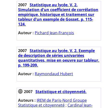
2007
Statistique au lycée. V. 2.
Simulation d'un coefficient de corrélation
empirique, historique et traitement sur
tableur d'un exemple de Gosset. p. 115-
124.
Auteur :
Pichard Jean-François
2007
Statistique au lycée. V. 2. Exemple
de description de séries univariées
quantitatives, mise en oeuvre sur tableur.
p. 199-209.
Auteur :
Raymondaud Hubert
2007
Statistique et citoyenneté.
Auteurs :
IREM de Paris-Nord Groupe
Statistique et citoyenneté
;
Cardinal Jean-