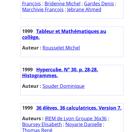
François
;
Bridenne Michel
;
Gardes Denis
;
Marchivie François
;
Jebrane Ahmed
1999
Tableur et Mathématiques au
collège.
Auteur :
Rousselet Michel
1999
Hypercube. N° 30. p. 28-28.
Histogrammes.
Auteur :
Souder Dominique
1999
36 élèves, 36 calculatrices. Version 7.
Auteurs :
IREM de Lyon Groupe 36x36
;
Boursey Elisabeth
;
Noyarie Danielle
;
Thomas René